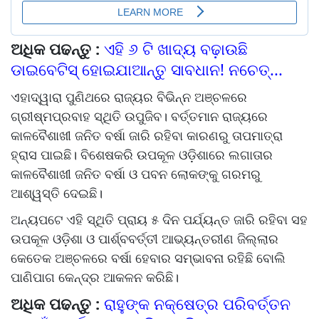
ଅଧିକ ପଢନ୍ତୁ :
ଏହି ୬ ଟି ଖାଦ୍ୟ ବଢ଼ାଉଛି
ଡାଇବେଟିସ୍ ହୋଇଯାଆନ୍ତୁ ସାବଧାନ! ନଚେତ୍...
ଏହାଦ୍ୱାରା ପୁଣିଥରେ ରାଜ୍ୟର ବିଭିନ୍ନ ଅଞ୍ଚଳରେ
ଗ୍ରୀଷ୍ମପ୍ରବାହ ସ୍ଥିତି ଉପୁଜିବ। ବର୍ତ୍ତମାନ ରାଜ୍ୟରେ
କାଳବୈଶାଖୀ ଜନିତ ବର୍ଷା ଜାରି ରହିବା କାରଣରୁ ତାପମାତ୍ରା
ହ୍ରାସ ପାଇଛି। ବିଶେଷକରି ଉପକୂଳ ଓଡ଼ିଶାରେ ଲଗାତାର
କାଳବୈଶାଖୀ ଜନିତ ବର୍ଷା ଓ ପବନ ଲୋକଙ୍କୁ ଗରମରୁ
ଆଶ୍ୱସ୍ତି ଦେଇଛି।
ଅନ୍ୟପଟେ ଏହି ସ୍ଥିତି ପ୍ରାୟ ୫ ଦିନ ପର୍ଯ୍ୟନ୍ତ ଜାରି ରହିବା ସହ
ଉପକୂଳ ଓଡ଼ିଶା ଓ ପାର୍ଶ୍ବବର୍ତ୍ତୀ ଆଭ୍ୟନ୍ତରୀଣ ଜିଲ୍ଲାର
କେତେକ ଅଞ୍ଚଳରେ ବର୍ଷା ହେବାର ସମ୍ଭାବନା ରହିଛି ବୋଲି
ପାଣିପାଗ କେନ୍ଦ୍ର ଆକଳନ କରିଛି।
ଅଧିକ ପଢନ୍ତୁ :
ରାହୁଙ୍କ ନକ୍ଷେତ୍ର ପରିବର୍ତ୍ତନ