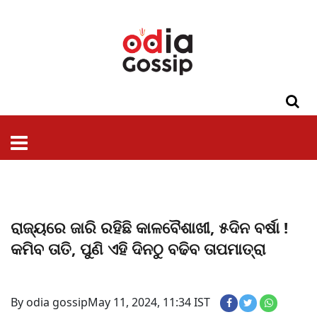
ଓଡିଶା
ଦେଶ-
ପଲିଟିକ୍ସ
ପ୍ରଶାସନ
ସ୍ୱାସ୍ଥ୍ୟ
ଗସିପ
ମନୋରଞ୍ଜନ
କ୍ରାଇମ
ଲାଇଫ
ସମସ୍ୟା
ଟେକ୍ନୋଲୋଜି
ଶିକ୍ଷା
ବିଜ୍ଞାନ
ଖେଳ
ବିଦେଶ
ସ୍ପେଶାଲ
ଷ୍ଟାଇଲ
ରାଜ୍ୟରେ ଜାରି ରହିଛି କାଳବୈଶାଖୀ, ୫ଦିନ ବର୍ଷା !
କମିବ ତାତି, ପୁଣି ଏହି ଦିନଠୁ ବଢିବ ତାପମାତ୍ରା
By odia gossip
May 11, 2024, 11:34 IST