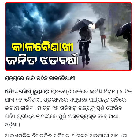
ରାଜ୍ୟରେ ଜାରି ରହିଛି କାଳବୈଶାଖୀ
ଓଡ଼ିଆ ଗସିପ୍ ବ୍ୟୁରୋ:
ପ୍ରଚଣ୍ଡ ତାତିରେ ଲାଗିଛି ବିରାମ। ୫ ଦିନ
ଯାଏ କାଳବୈଶାଖୀ ପ୍ରଭାବରେ ସପ୍ତାହେ ପର୍ଯ୍ୟନ୍ତ ତାତିରେ
ଲଗାମ ଲାଗିବ। ମାତ୍ର ୧୭ ତାରିଖରୁ ରାଜ୍ୟକୁ ପୁଣି ଫେରିବ
ତାତି। ଗ୍ରୀଷ୍ମ ଲହରୀରେ ପୁଣି ଅସ୍ତବ୍ୟସ୍ତ ହେବ ଅଧା
ଓଡ଼ିଶା।
ଆଇଏମ୍‌‌ଡିର ବିସ୍ତାରିତ ପରିସର ଆକଳନ ଅନୁଯାୟୀ ଆସନ୍ତା