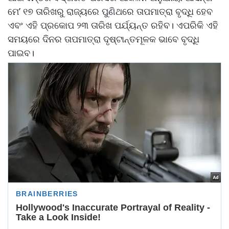
ମେ’ ୧୭ ତାରିଖରୁ ରାଜ୍ୟରେ ପୁଣିଥରେ ତାପମାତ୍ରା ବୃଦ୍ଧି ହେବ
ଏବଂ ଏହି ପ୍ରକୋପ ୨୩ ତାରିଖ ପର୍ଯ୍ୟନ୍ତ ରହିବ। ଏପରିକି ଏହି
ସମୟରେ ଦିନର ତାପମାତ୍ରା ଦୃଷ୍ଟାନ୍ତମୂଳକ ଭାବେ ବୃଦ୍ଧି
ପାଇବ।