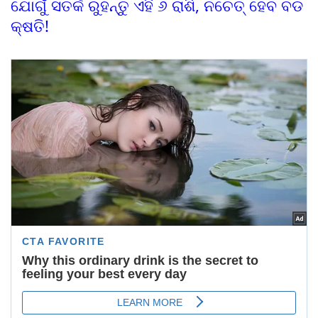
ଯୋଗୁଁ ସତର୍କ ରୁହନ୍ତୁ ଏହି ୬ ରାଶି, ନଚେତ୍ ହେବ ବଡ
କ୍ଷତି!