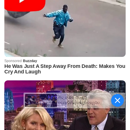
କିଟ୍‍ ଓ କିସ୍‍ ପକ୍ଷରୁ
ଜ୍ୟୋତିର୍ମୟୀଙ୍କୁ ଉଚ୍ଛ୍ୱସିତ
ସମ୍ବର୍ଦ୍ଧନା; ୫ଲକ୍ଷ ଟଙ୍କାର
ପ୍ରୋତ୍ସାହନ ରାଶି ପ୍ରଦାନ