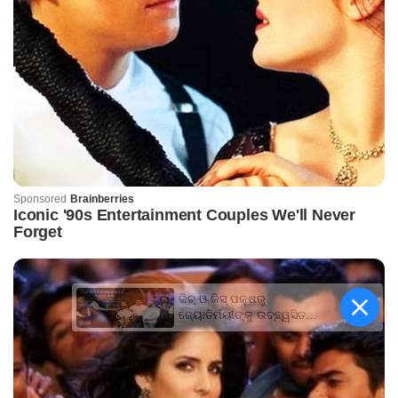
କିଟ୍‍ ଓ କିସ୍‍ ପକ୍ଷରୁ
ଜ୍ୟୋତିର୍ମୟୀଙ୍କୁ ଉଚ୍ଛ୍ୱସିତ
ସମ୍ବର୍ଦ୍ଧନା; ୫ଲକ୍ଷ ଟଙ୍କାର
ପ୍ରୋତ୍ସାହନ ରାଶି ପ୍ରଦାନ