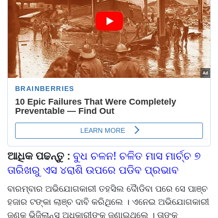
ଆଧିକ ପଢନ୍ତୁ :
ବୁଧ ଚଳନ! ଚଳିତ ମାସ ମାର୍ଚ୍ଚ ୭
ତାରିଖରୁ ଏସ ୪ରାଶି ଉପରେ ପଡିବ ପ୍ରଭାବ
ବାରମ୍ବାର ଅଭିଯୋଗକାରୀ ତହସିଲ ଦୈାଡିବା ପରେ ସେ ପାଞ୍ଚ
ହଜାର ଟଙ୍କା ଲାଞ୍ଚ ଦାବି କରିଥିଲେ । ଏନେଇ ଅଭିଯୋଗକାରୀ
ଜଣକ ଭିଜିଲାନ୍ସ ଅଧିକାରୀଙ୍କୁ ଜଣାଇଥିଲେ । ତାଙ୍କ