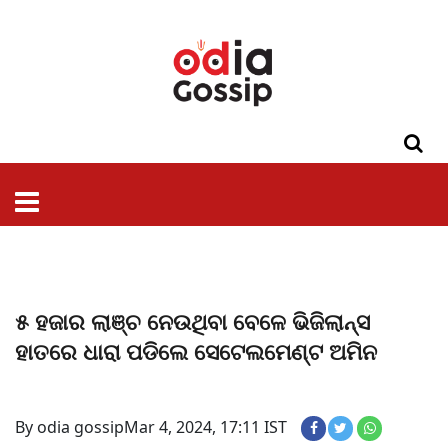
ଓଡିଶା
ଦେଶ-
ପଲିଟିକ୍ସ
ପ୍ରଶାସନ
ସ୍ୱାସ୍ଥ୍ୟ
ଗସିପ
ମନୋରଞ୍ଜନ
କ୍ରାଇମ
ଲାଇଫ
ସମସ୍ୟା
ଟେକ୍ନୋଲୋଜି
ଶିକ୍ଷା
ବିଜ୍ଞାନ
ଖେଳ
ବିଦେଶ
ସ୍ପେଶାଲ
ଷ୍ଟାଇଲ
୫ ହଜାର ଲାଞ୍ଚ ନେଉଥିବା ବେଳେ ଭିଜିଲାନ୍ସ
ହାତରେ ଧାରା ପଡିଲେ ସେଟେଲମେଣ୍ଟ ଅମିନ
By odia gossip
Mar 4, 2024, 17:11 IST