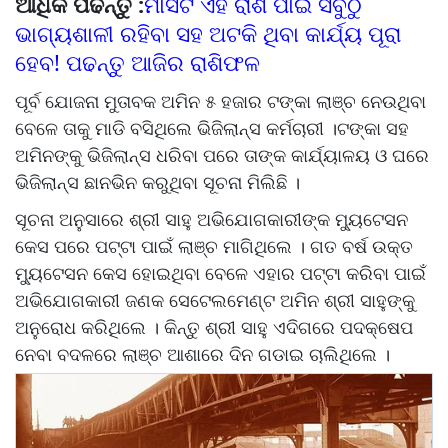
ଆଧିକ ପଢନ୍ତୁ :
ମାସଟି ଏହି ରାଶି ପାଇଁ ସବୁଠୁ
ଭାଗ୍ୟଶାଳୀ ରହିବା ସହ ଅଟକି ଥିବା କାର୍ଯ୍ୟ ପୂରା
ହେବ! ପଢନ୍ତୁ ଆଜିର ରାଶିଫଳ
ପୂର୍ବ ଯୋଜନା ମୁତାବକ ଅମିନ ୫ ହଜାର ଟଙ୍କା ଲାଞ୍ଚ ନେଉଥିବା
ବେଳେ ତାକୁ ମାଡି ବସିଥିଲେ ଭିଜିଲାନ୍ସ କର୍ମଚାରୀ ।ଟଙ୍କା ସହ
ଅମିନଙ୍କୁ ଭିଜିଲାନ୍ସ ଧରିବା ପରେ ତାଙ୍କ କାର୍ଯ୍ୟାଳୟ ଓ ଘରେ
ଭିଜିଲାନ୍ସ ଛାନଭିନ କରୁଥିବା ସୂଚନା ମିଲିଛି ।
ସୂଚନା ଅନୁସାରେ ଶ୍ରୀ ସାହୁ ଅଭିଯୋଗକାରୀଙ୍କ ମ୍ୟୁଟେସନ
କେସ ପରେ ପଟ୍ଟା ପାଇଁ ଲାଞ୍ଚ ମାଗିଥିଲେ । ଗତ ବର୍ଷ ଉକ୍ତ
ମ୍ୟୁଟେସନ କେସ ହୋଇଥିବା ବେଳେ ଏହାର ପଟ୍ଟା କରିବା ପାଇଁ
ଅଭିଯୋଗକାରୀ ଜଣକ ସେଟେଲମେଣ୍ଟ ଅମିନ ଶ୍ରୀ ସାହୁଙ୍କୁ
ଅନୁରୋଧ କରିଥିଲେ । କିନ୍ତୁ ଶ୍ରୀ ସାହୁ ଏଦିଗରେ ପଦକ୍ଷେପ
ନେବା ବଦଳରେ ଲାଞ୍ଚ ଆଶାରେ ଦିନ ଗଡାଇ ଚାଲିଥିଲେ ।