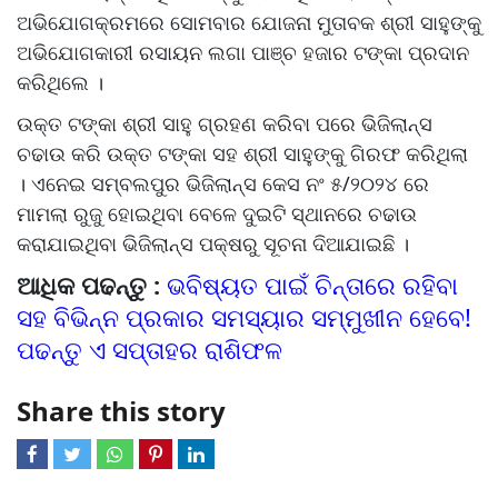
ଅଭିଯୋଗକ୍ରମରେ ସୋମବାର ଯୋଜନା ମୁତାବକ ଶ୍ରୀ ସାହୁଙ୍କୁ
ଅଭିଯୋଗକାରୀ ରସାୟନ ଲଗା ପାଞ୍ଚ ହଜାର ଟଙ୍କା ପ୍ରଦାନ
କରିଥିଲେ ।
ଉକ୍ତ ଟଙ୍କା ଶ୍ରୀ ସାହୁ ଗ୍ରହଣ କରିବା ପରେ ଭିଜିଲାନ୍ସ
ଚଢାଉ କରି ଉକ୍ତ ଟଙ୍କା ସହ ଶ୍ରୀ ସାହୁଙ୍କୁ ଗିରଫ କରିଥିଲା
। ଏନେଇ ସମ୍ବଲପୁର ଭିଜିଲାନ୍ସ କେସ ନଂ ୫/୨୦୨୪ ରେ
ମାମଲା ରୁଜୁ ହୋଇଥିବା ବେଳେ ଦୁଇଟି ସ୍ଥାନରେ ଚଢାଉ
କରାଯାଇଥିବା ଭିଜିଲାନ୍ସ ପକ୍ଷରୁ ସୂଚନା ଦିଆଯାଇଛି ।
ଆଧିକ ପଢନ୍ତୁ :
ଭବିଷ୍ୟତ ପାଇଁ ଚିନ୍ତାରେ ରହିବା
ସହ ବିଭିନ୍ନ ପ୍ରକାର ସମସ୍ୟାର ସମ୍ମୁଖୀନ ହେବେ!
ପଢନ୍ତୁ ଏ ସପ୍ତାହର ରାଶିଫଳ
Share this story