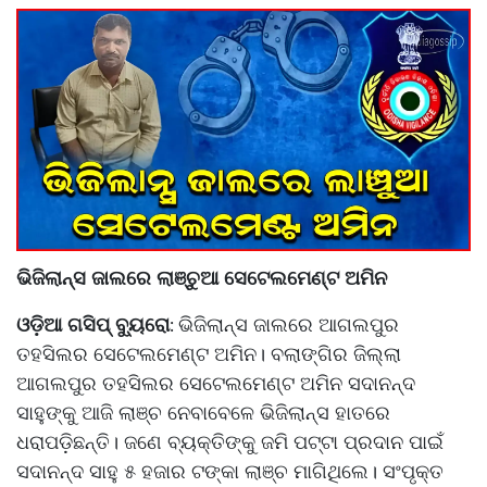
ଭିଜିଲାନ୍ସ ଜାଲରେ ଲାଞ୍ଚୁଆ ସେଟେଲମେଣ୍ଟ ଅମିନ
ଓଡ଼ିଆ ଗସିପ୍ ବ୍ୟୁରୋ
ଭିଜିଲାନ୍ସ ଜାଲରେ ଆଗଲପୁର
:
ତହସିଲର ସେଟେଲମେଣ୍ଟ ଅମିନ। ବଲାଙ୍ଗିର ଜିଲ୍ଲା
ଆଗଲପୁର ତହସିଲର ସେଟେଲମେଣ୍ଟ ଅମିନ ସଦାନନ୍ଦ
ସାହୁଙ୍କୁ ଆଜି ଲାଞ୍ଚ ନେବାବେଳେ ଭିଜିଲାନ୍ସ ହାତରେ
ଧରାପଡ଼ିଛନ୍ତି। ଜଣେ ବ୍ୟକ୍ତିଙ୍କୁ ଜମି ପଟ୍ଟା ପ୍ରଦାନ ପାଇଁ
ସଦାନନ୍ଦ ସାହୁ ୫ ହଜାର ଟଙ୍କା ଲାଞ୍ଚ ମାଗିଥିଲେ। ସଂପୃକ୍ତ