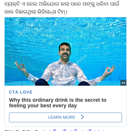
ବ୍ୟକ୍ତି ଏ ନେଇ ଅଭିଯୋଗ କଲା ପରେ ତାଙ୍କୁ ଧରିବା ପାଇଁ
ଜାଲ ବିଛାଇଥିଲା ଭିଜିଲାନ୍ସ ଟିମ୍।