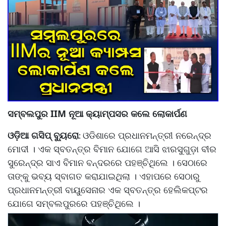
ସମ୍ବଲପୁର IIM ନୂଆ କ୍ୟାମ୍ପସର କଲେ ଲୋକାର୍ପଣ
ଓଡ଼ିଆ ଗସିପ୍ ବ୍ୟୁରୋ
ଓଡିଶାରେ ପ୍ରଧାନମନ୍ତ୍ରୀ ନରେନ୍ଦ୍ର
:
ମୋଦୀ । ଏକ ସ୍ବତନ୍ତ୍ର ବିମାନ ଯୋଗେ ଆସି ଝାରସୁଗୁଡ଼ା ବୀର
ସୁରେନ୍ଦ୍ର ସାଏ ବିମାନ ବନ୍ଦରରେ ପହଞ୍ଚିଥିଲେ । ସେଠାରେ
ତାଙ୍କୁ ଭବ୍ୟ ସ୍ବାଗତ କରାଯାଇଥିଲା । ଏହାପରେ ସେଠାରୁ
ପ୍ରଧାନମନ୍ତ୍ରୀ ବାୟୁସେନାର ଏକ ସ୍ବତନ୍ତ୍ର ହେଲିକପ୍ଟର
ଯୋଗେ ସମ୍ବଲପୁରରେ ପହଞ୍ଚିଥିଲେ ।