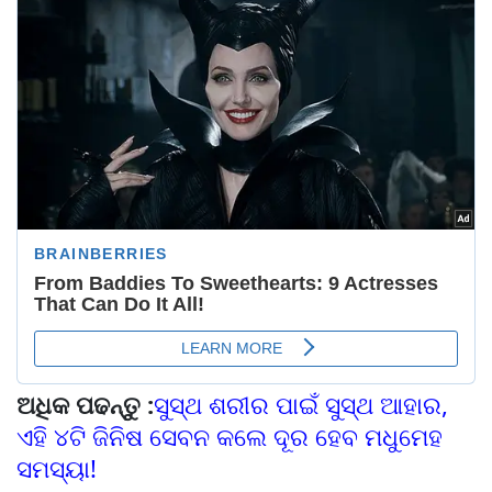
ଅଧିକ ପଢନ୍ତୁ :
ସୁସ୍ଥ ଶରୀର ପାଇଁ ସୁସ୍ଥ ଆହାର,
ଏହି ୪ଟି ଜିନିଷ ସେବନ କଲେ ଦୂର ହେବ ମଧୁମେହ
ସମସ୍ୟା!