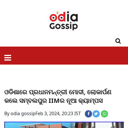
ଓଡିଶା
ଦେଶ-
ପଲିଟିକ୍ସ
ପ୍ରଶାସନ
ସ୍ୱାସ୍ଥ୍ୟ
ଗସିପ
ମନୋରଞ୍ଜନ
କ୍ରାଇମ
ଲାଇଫ
ସମସ୍ୟା
ଟେକ୍ନୋଲୋଜି
ଶିକ୍ଷା
ବିଜ୍ଞାନ
ଖେଳ
ବିଦେଶ
ସ୍ପେଶାଲ
ଷ୍ଟାଇଲ
ଓଡିଶାରେ ପ୍ରଧାନମନ୍ତ୍ରୀ ମୋଦୀ, ଲୋକାର୍ପଣ
କଲେ ସମ୍ବଲପୁର IIMର ନୂଆ କ୍ୟାମ୍ପସ
By odia gossip
Feb 3, 2024, 20:23 IST