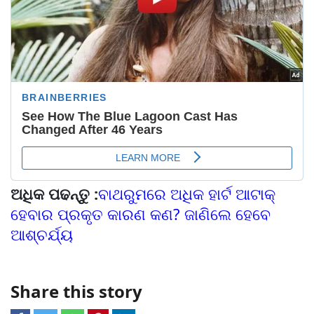
ଅଧିକ ପଢନ୍ତୁ :
ବାଥରୁମରେ ଅଧିକ ହାର୍ଟ ଆଟାକ୍
ହେବାର ପ୍ରକୃତ କାରଣ କଣ? ଜାଣିଲେ ହେବେ
ଆଶ୍ଚର୍ଯ୍ୟ
Share this story