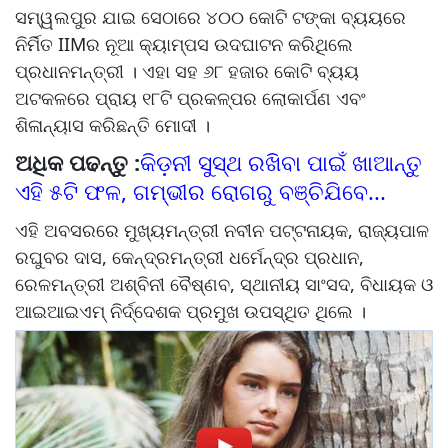
ସମ୍ୱଲପୁର ଯାଇ ସେଠାରେ ୪୦୦ କୋଟି ଟଙ୍କା ବ୍ୟୟରେ
ନିର୍ମିତ IIMର ନୂଆ କ୍ୟାମ୍ପସ ଉଦଘାଟନ କରିଥିଲେ
ପ୍ରଧାନମନ୍ତ୍ରୀ । ଏହା ସହ ୬୮ ହଜାର କୋଟି ବ୍ୟୟ
ଅଟକଳରେ ପ୍ରାୟ ୧୮ଟି ପ୍ରକଳ୍ପର ଲୋକାର୍ପଣ ଏବଂ
ଶିଳାନ୍ୟାସ କରିଛନ୍ତି ମୋଦୀ ।
ଅଧିକ ପଢନ୍ତୁ :
କିଡ଼ନୀ ସୁସ୍ଥ ରଖିବା ପାଇଁ ଖାଆନ୍ତୁ
ଏହି ୫ଟି ଫଳ, ଗମ୍ଭୀର ରୋଗରୁ ବଞ୍ଚିଯିବେ...
ଏହି ଅବସରରେ ମୁଖ୍ୟମନ୍ତ୍ରୀ ନବୀନ ପଟ୍ଟନାୟକ, ରାଜ୍ୟପାଳ
ରଘୁବର ଦାସ, କେନ୍ଦ୍ରମନ୍ତ୍ରୀ ଧର୍ମେନ୍ଦ୍ର ପ୍ରଧାନ,
ରେଳମନ୍ତ୍ରୀ ଅଶ୍ବିନୀ ବୈଷ୍ଣବ, ସ୍ଥାନୀୟ ସାଂସଦ, ବିଧାୟକ ଓ
ଆଇଆଇଏମ୍ ନିର୍ଦ୍ଦେଶକ ପ୍ରମୁଖ ଉପସ୍ଥିତ ଥିଲେ ।