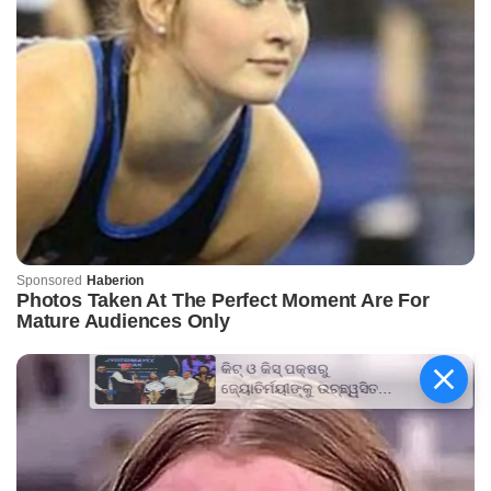
କିଟ୍‍ ଓ କିସ୍‍ ପକ୍ଷରୁ
ଜ୍ୟୋତିର୍ମୟୀଙ୍କୁ ଉଚ୍ଛ୍ୱସିତ
ସମ୍ବର୍ଦ୍ଧନା; ୫ଲକ୍ଷ ଟଙ୍କାର
ପ୍ରୋତ୍ସାହନ ରାଶି ପ୍ରଦାନ