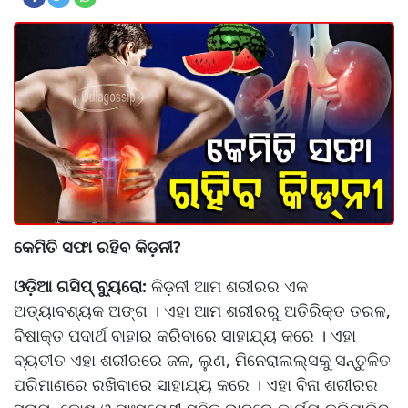
କେମିତି ସଫା ରହିବ କିଡ଼ନୀ?
ଓଡ଼ିଆ ଗସିପ୍ ବ୍ୟୁରୋ:
କିଡ଼ନୀ ଆମ ଶରୀରର ଏକ
ଅତ୍ୟାବଶ୍ୟକ ଅଙ୍ଗ । ଏହା ଆମ ଶରୀରରୁ ଅତିରିକ୍ତ ତରଳ,
ବିଷାକ୍ତ ପଦାର୍ଥ ବାହାର କରିବାରେ ସାହାଯ୍ୟ କରେ । ଏହା
ବ୍ୟତୀତ ଏହା ଶରୀରରେ ଜଳ, ଲୁଣ, ମିନେରାଲଲ୍ସକୁ ସନ୍ତୁଳିତ
ପରିମାଣରେ ରଖିବାରେ ସାହାଯ୍ୟ କରେ । ଏହା ବିନା ଶରୀରର