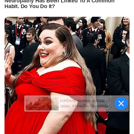
ଫେରିବାଲା ବେଶରେ ଗଞ୍ଜେଇ
ଚାଲାଣ, ୧୨ କୋଟିର ନିଶାଦ୍ରବ୍ୟ
ଜବତ