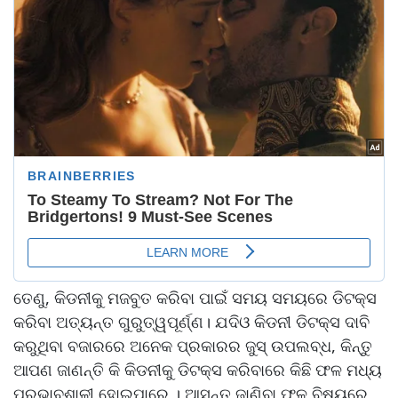
ତେଣୁ, କିଡନୀକୁ ମଜବୁତ କରିବା ପାଇଁ ସମୟ ସମୟରେ ଡିଟକ୍ସ
କରିବା ଅତ୍ୟନ୍ତ ଗୁରୁତ୍ୱପୂର୍ଣ୍ଣ। ଯଦିଓ କିଡନୀ ଡିଟକ୍ସ ଦାବି
କରୁଥିବା ବଜାରରେ ଅନେକ ପ୍ରକାରର ଜୁସ୍ ଉପଲବ୍ଧ, କିନ୍ତୁ
ଆପଣ ଜାଣନ୍ତି କି କିଡନୀକୁ ଡିଟକ୍ସ କରିବାରେ କିଛି ଫଳ ମଧ୍ୟ
ପ୍ରଭାବଶାଳୀ ହୋଇପାରେ । ଆସନ୍ତୁ ଜାଣିବା ଫଳ ବିଷୟରେ