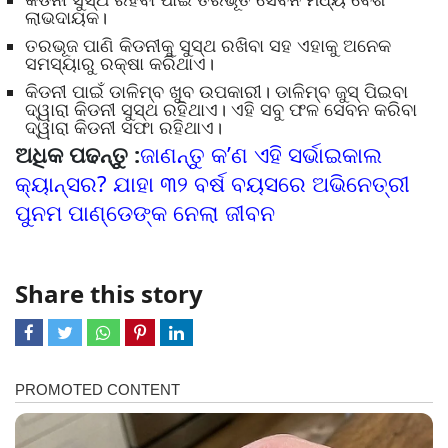
ଲାଭଦାୟକ।
ତରଭୂଜ ପାଣି କିଡନୀକୁ ସୁସ୍ଥ ରଖିବା ସହ ଏହାକୁ ଅନେକ
ସମସ୍ୟାରୁ ରକ୍ଷା କରିଥାଏ।
କିଡନୀ ପାଇଁ ଡାଳିମ୍ବ ଖୁବ ଉପକାରୀ। ଡାଳିମ୍ବ ଜୁସ୍‌‌ ପିଇବା
ଦ୍ୱାରା କିଡନୀ ସୁସ୍ଥ ରହିଥାଏ। ଏହି ସବୁ ଫଳ ସେବନ କରିବା
ଦ୍ୱାରା କିଡନୀ ସଫା ରହିଥାଏ।
ଅଧିକ ପଢନ୍ତୁ :
ଜାଣନ୍ତୁ କ’ଣ ଏହି ସର୍ଭାଇକାଲ
କ୍ୟାନ୍ସର? ଯାହା ୩୨ ବର୍ଷ ବୟସରେ ଅଭିନେତ୍ରୀ
ପୁନମ ପାଣ୍ଡେଙ୍କ ନେଲା ଜୀବନ
Share this story