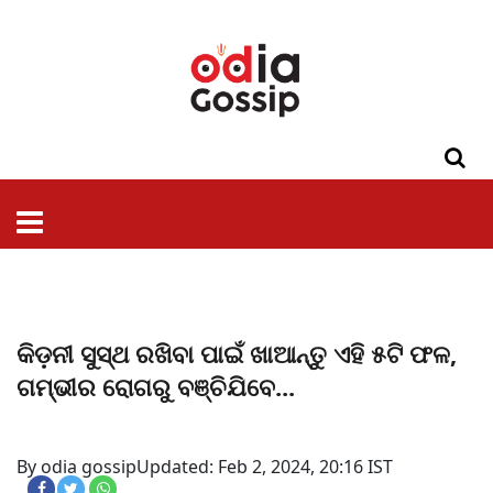
ଓଡିଶା
ଦେଶ-
ପଲିଟିକ୍ସ
ପ୍ରଶାସନ
ସ୍ୱାସ୍ଥ୍ୟ
ଗସିପ
ମନୋରଞ୍ଜନ
କ୍ରାଇମ
ଲାଇଫ
ସମସ୍ୟା
ଟେକ୍ନୋଲୋଜି
ଶିକ୍ଷା
ବିଜ୍ଞାନ
ଖେଳ
ବିଦେଶ
ସ୍ପେଶାଲ
ଷ୍ଟାଇଲ
କିଡ଼ନୀ ସୁସ୍ଥ ରଖିବା ପାଇଁ ଖାଆନ୍ତୁ ଏହି ୫ଟି ଫଳ,
ଗମ୍ଭୀର ରୋଗରୁ ବଞ୍ଚିଯିବେ...
By odia gossip
Updated: Feb 2, 2024, 20:16 IST