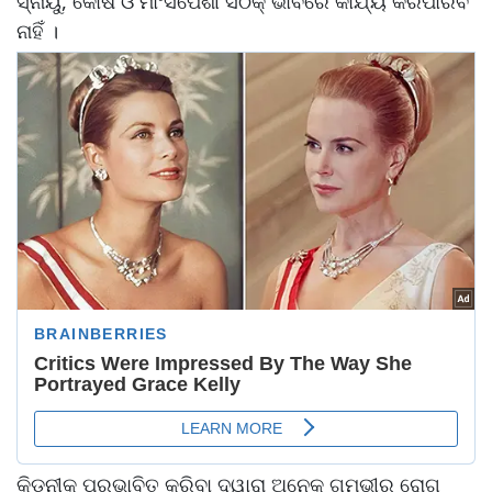
ସ୍ନାୟୁ, କୋଷ ଓ ମାଂସପେଶୀ ସଠିକ୍ ଭାବରେ କାର୍ଯ୍ୟ କରିପାରିବ
ନାହିଁ ।
କିଡ଼ନୀକୁ ପ୍ରଭାବିତ କରିବା ଦ୍ୱାରା ଅନେକ ଗମ୍ଭୀର ରୋଗ