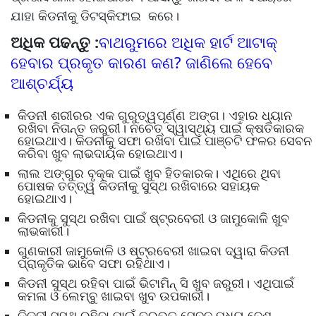
ଯାହା କିଡନୀକୁ ଡିଟସ୍କିଫାଇ କରେ।
ଅଧିକ ପଢନ୍ତୁ :
ବାଥରୁମରେ ଅଧିକ ହାର୍ଟ ଆଟାକ୍
ହେବାର ପ୍ରକୃତ କାରଣ କଣ? ଜାଣିଲେ ହେବେ
ଆଶ୍ଚର୍ଯ୍ୟ
କିଡନୀ ଶରୀରର ଏକ ଗୁରୁତ୍ୱପୂର୍ଣ୍ଣ ଅଙ୍ଗ। ଏହାର ଧ୍ୟାନ
ରଖିବା ନିତାନ୍ତ ଜରୁରୀ। ନଚେତ୍‌‌ ସ୍ୱାସ୍ଥ୍ୟ ପାଇଁ କ୍ଷତିକାରକ
ହୋଇଥାଏ। କିଡନୀକୁ ସଫା ରଖିବା ପାଇଁ ପାଞ୍ଚଟି ଫଳର ସେବନ
କରିବା ଖୁବ ଲାଭଦାୟକ ହୋଇଥାଏ।
ଲାଲ ଅଙ୍ଗୁର ବୃକ୍‌‌କ ପାଇଁ ଖୁବ ହିତକାରକ। ଏଥିରେ ଥିବା
ପୋଷକ ତତ୍ତ୍ୱ କିଡନୀକୁ ସୁସ୍ଥ ରଖିବାରେ ସହାୟକ
ହୋଇଥାଏ।
କିଡନୀକୁ ସୁସ୍ଥ ରଖିବା ପାଇଁ ଷ୍ଟ୍ରବେରୀ ଓ ଜାମୁକୋଳି ଖୁବ
ଲାଭକାରୀ।
ଗୁଣକାରୀ ଜାମୁକୋଳି ଓ ଷ୍ଟ୍ରବେରୀ ଖାଇବା ଦ୍ୱାରା କିଡନୀ
ପ୍ରାକୃତିକ ଭାବେ ସଫା ରହିଥାଏ।
କିଡନୀ ସୁସ୍ଥ ରହିବା ପାଇଁ ଭିଟାମିନ୍‌‌ ସି ଖୁବ ଜରୁରୀ। ଏଥିପାଇଁ
କମଳା ଓ ଲେମ୍ବୁ ଖାଇବା ଖୁବ ଉପକାରୀ।
କିଡନୀ ସୁସ୍ଥ ରହିବା ପାଇଁ ତରଭୂତ ସେବନ ମଧ୍ୟ ବେଶ