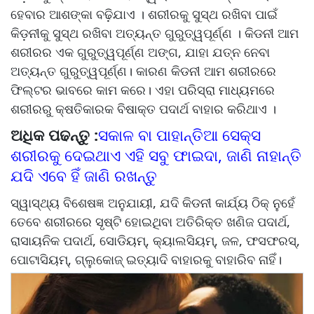
ହେବାର ଆଶଙ୍କା ବଢ଼ିଯାଏ । ଶରୀରକୁ ସୁସ୍ଥ ରଖିବା ପାଇଁ
କିଡ଼ନୀକୁ ସୁସ୍ଥ ରଖିବା ଅତ୍ୟନ୍ତ ଗୁରୁତ୍ୱପୂର୍ଣ୍ଣ । କିଡନୀ ଆମ
ଶରୀରର ଏକ ଗୁରୁତ୍ୱପୂର୍ଣ୍ଣ ଅଙ୍ଗ, ଯାହା ଯତ୍ନ ନେବା
ଅତ୍ୟନ୍ତ ଗୁରୁତ୍ୱପୂର୍ଣ୍ଣ। କାରଣ କିଡନୀ ଆମ ଶରୀରରେ
ଫିଲ୍ଟର ଭାବରେ କାମ କରେ। ଏହା ପରିସ୍ରା ମାଧ୍ୟମରେ
ଶରୀରରୁ କ୍ଷତିକାରକ ବିଷାକ୍ତ ପଦାର୍ଥ ବାହାର କରିଥାଏ ।
ଅଧିକ ପଢନ୍ତୁ :
ସକାଳ ବା ପାହାନ୍ତିଆ ସେକ୍ସ
ଶରୀରକୁ ଦେଇଥାଏ ଏହି ସବୁ ଫାଇଦା, ଜାଣି ନାହାନ୍ତି
ଯଦି ଏବେ ହିଁ ଜାଣି ରଖନ୍ତୁ
ସ୍ୱାସ୍ଥ୍ୟ ବିଶେଷଜ୍ଞ ଅନୁଯାୟୀ, ଯଦି କିଡନୀ କାର୍ଯ୍ୟ ଠିକ୍ ନୁହେଁ
ତେବେ ଶରୀରରେ ସୃଷ୍ଟି ହୋଇଥିବା ଅତିରିକ୍ତ ଖଣିଜ ପଦାର୍ଥ,
ରାସାୟନିକ ପଦାର୍ଥ, ସୋଡିୟମ୍, କ୍ୟାଲସିୟମ୍, ଜଳ, ଫସଫରସ୍,
ପୋଟାସିୟମ୍, ଗ୍ଲୁକୋଜ୍ ଇତ୍ୟାଦି ବାହାରକୁ ବାହାରିବ ନାହିଁ।