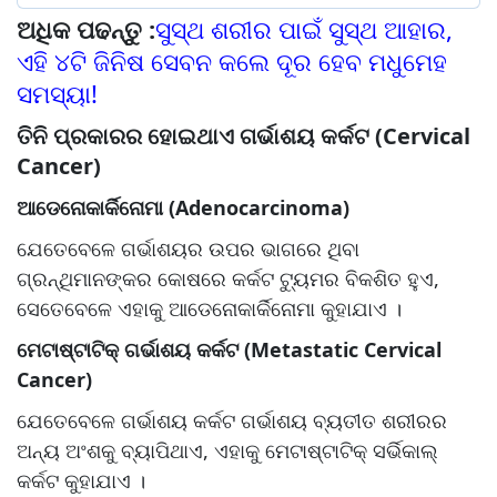
ଅଧିକ ପଢନ୍ତୁ :
ସୁସ୍ଥ ଶରୀର ପାଇଁ ସୁସ୍ଥ ଆହାର,
ଏହି ୪ଟି ଜିନିଷ ସେବନ କଲେ ଦୂର ହେବ ମଧୁମେହ
ସମସ୍ୟା!
ତିନି ପ୍ରକାରର ହୋଇଥାଏ ଗର୍ଭାଶୟ କର୍କଟ (Cervical
Cancer)
ଆଡେନୋକାର୍କିନୋମା (Adenocarcinoma)
ଯେତେବେଳେ ଗର୍ଭାଶୟର ଉପର ଭାଗରେ ଥିବା
ଗ୍ରନ୍ଥିମାନଙ୍କର କୋଷରେ କର୍କଟ ଟ୍ୟୁମର ବିକଶିତ ହୁଏ,
ସେତେବେଳେ ଏହାକୁ ଆଡେନୋକାର୍କିନୋମା କୁହାଯାଏ ।
ମେଟାଷ୍ଟାଟିକ୍ ଗର୍ଭାଶୟ କର୍କଟ (Metastatic Cervical
Cancer)
ଯେତେବେଳେ ଗର୍ଭାଶୟ କର୍କଟ ଗର୍ଭାଶୟ ବ୍ୟତୀତ ଶରୀରର
ଅନ୍ୟ ଅଂଶକୁ ବ୍ୟାପିଥାଏ, ଏହାକୁ ମେଟାଷ୍ଟାଟିକ୍ ସର୍ଭିକାଲ୍
କର୍କଟ କୁହାଯାଏ ।