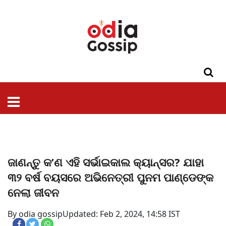
ଓଡିଶା
ଦେଶ-
ପଲିଟିକ୍ସ
ପ୍ରଶାସନ
ସ୍ୱାସ୍ଥ୍ୟ
ଗସିପ
ମନୋରଞ୍ଜନ
କ୍ରାଇମ
ଲାଇଫ
ସମସ୍ୟା
ଟେକ୍ନୋଲୋଜି
ଶିକ୍ଷା
ବିଜ୍ଞାନ
ଖେଳ
ବିଦେଶ
ସ୍ପେଶାଲ
ଷ୍ଟାଇଲ
ଜାଣନ୍ତୁ କ’ଣ ଏହି ସର୍ଭାଇକାଲ କ୍ୟାନ୍ସର? ଯାହା
୩୨ ବର୍ଷ ବୟସରେ ଅଭିନେତ୍ରୀ ପୁନମ ପାଣ୍ଡେଙ୍କ
ନେଲା ଜୀବନ
By odia gossip
Updated: Feb 2, 2024, 14:58 IST