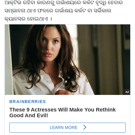
ଆକ୍ଟିଭ ରହିବା କାରଣରୁ ଗର୍ଭାଶୟରେ କର୍କଟ ବୃଦ୍ଧି ହେବାର
ସମ୍ଭାବନା ଥାଏ ଫଳରେ ଗର୍ଭାଶୟ କର୍କଟ ବା ସର୍ଭିକାଲ
କ୍ୟାନସର ହୋଇଥାଏ ।