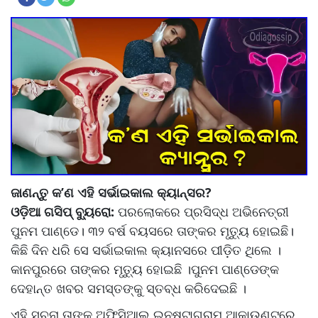
ଜାଣନ୍ତୁ କ’ଣ ଏହି ସର୍ଭାଇକାଲ କ୍ୟାନ୍ସର?
ଓଡ଼ିଆ ଗସିପ୍ ବ୍ୟୁରୋ:
ପରଲୋକରେ ପ୍ରସିଦ୍ଧ ଅଭିନେତ୍ରୀ
ପୁନମ ପାଣ୍ଡେ। ୩୨ ବର୍ଷ ବୟସରେ ତାଙ୍କର ମୃତ୍ୟୁ ହୋଇଛି।
କିଛି ଦିନ ଧରି ସେ ସର୍ଭାଇକାଲ କ୍ୟାନସରେ ପୀଡ଼ିତ ଥିଲେ ।
କାନପୁରରେ ତାଙ୍କର ମୃତ୍ୟୁ ହୋଇଛି ।ପୁନମ ପାଣ୍ଡେଙ୍କ
ଦେହାନ୍ତ ଖବର ସମସ୍ତଙ୍କୁ ସ୍ତବ୍ଧ କରିଦେଇଛି ।
ଏହି ସୂଚନା ତାଙ୍କ ଅଫିସିଆଲ୍ ଇନଷ୍ଟାଗ୍ରାମ ଆକାଉଣ୍ଟରେ