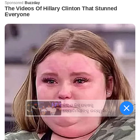
କିଟ୍‍ ଓ କିସ୍‍ ପକ୍ଷରୁ
ଜ୍ୟୋତିର୍ମୟୀଙ୍କୁ ଉଚ୍ଛ୍ୱସିତ
ସମ୍ବର୍ଦ୍ଧନା; ୫ଲକ୍ଷ ଟଙ୍କାର
ପ୍ରୋତ୍ସାହନ ରାଶି ପ୍ରଦାନ