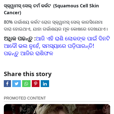
ସ୍କ୍ୱାମସ୍ ସେଲ୍ ଚର୍ମ କର୍କଟ (Squamous Cell Skin
Cancer)
80% ଗର୍ଭାଶୟ କର୍କଟ ରୋଗ ସ୍କ୍ୱାମସ୍ ସେଲ୍ କାରସିନୋମା
ଦାରା ହୋଇଥାଏ, ଯାହା ଗର୍ଭାଶୟର ମୂଳ କୋଷରେ ଦେଖାଯାଏ।
ଅଧିକ ପଢନ୍ତୁ :
ଆଜି ଏହି ରାଶି ଲୋକଙ୍କ ପାଇଁ ଦିନଟି
ଆଦୌ ଭଲ ନୁହେଁ, ସମସ୍ୟାରେ ପଡ଼ିପାରନ୍ତି!
ପଢନ୍ତୁ ଆଜିର ରାଶିଫଳ
Share this story