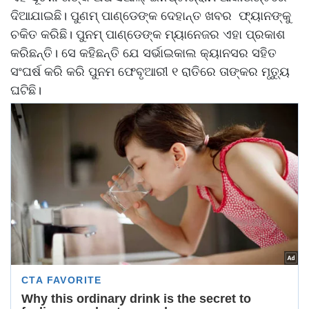
ଦିଆଯାଇଛି। ପୁଣମ୍ ପାଣ୍ଡେଙ୍କ ଦେହାନ୍ତ ଖବର ଫ୍ୟାନଙ୍କୁ
ଚକିତ କରିଛି। ପୁନମ୍ ପାଣ୍ଡେଙ୍କ ମ୍ୟାନେଜର ଏହା ପ୍ରକାଶ
କରିଛନ୍ତି। ସେ କହିଛନ୍ତି ଯେ ସର୍ଭାଇକାଲ କ୍ୟାନସର ସହିତ
ସଂଘର୍ଷ କରି କରି ପୁନମ ଫେବୃଆରୀ ୧ ରାତିରେ ତାଙ୍କର ମୃତ୍ୟୁ
ଘଟିଛି।