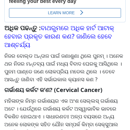
ଅଧିକ ପଢନ୍ତୁ :
ବାଥରୁମରେ ଅଧିକ ହାର୍ଟ ଆଟାକ୍
ହେବାର ପ୍ରକୃତ କାରଣ କଣ? ଜାଣିଲେ ହେବେ
ଆଶ୍ଚର୍ଯ୍ୟ
ନିଜର ବୋଲ୍ଡ ଅନ୍ଦାଜ ପାଇଁ ଜଣାଶୁଣା ଥିଲେ ପୁନମ୍ । ଅନେକ
ଥର ନିଜର ମନ୍ତବ୍ୟ ପାଇଁ ମଧ୍ୟ ବିବାଦ ଘେରକୁ ଆସିଥିଲେ ।
ପୁନମ ପାଣ୍ଡେ ଜଣେ ଲୋକପ୍ରିୟ ମଡେଲ ଥିଲେ । ତେବେ
ଆସନ୍ତୁ ଜାଣିବା ଏହି ସର୍ଭାଇକାଲ କ୍ୟାନସ କଣ ?
ଗର୍ଭାଶୟ କର୍କଟ କ’ଣ? (Cervical Cancer)
ମହିଳାଙ୍କ ନିମ୍ନ ଗର୍ଭାଶୟର ଏକ ଅଂଶ ସେଲ୍ଲସ୍ ଗର୍ଭାଶୟ
ଅଟେ । ଯେଉଁଥିରେ ଗର୍ଭାଶୟ କର୍କଟ ଅସ୍ୱାଭାବିକ ଭାବରେ
ବିକଶିତ ହୋଇଥାଏ । ସାଧାରଣତଃ ଅଳ୍ପ ବୟସରେ ଅନ୍ୟ
ଅନେକ ଲୋକଙ୍କ ସହିତ ଯୌନ ସମ୍ପର୍କ କିମ୍ବା ସେକ୍ସୁଆଲ