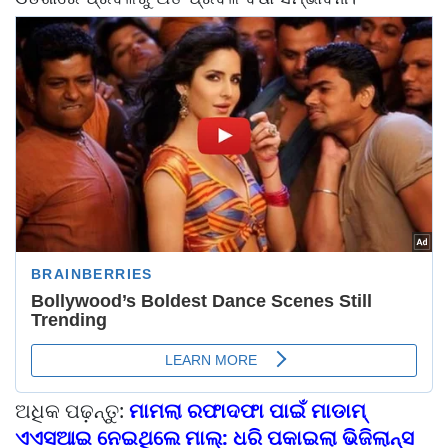
ଅଧିକ ପଢ଼ନ୍ତୁ:
ମାମଲା ରଫାଦଫା ପାଇଁ ମାଡାମ୍
ଏଏସଆଇ ନେଇଥିଲେ ମାଲ୍: ଧରି ପକାଇଲା ଭିଜିଲାନ୍ସ