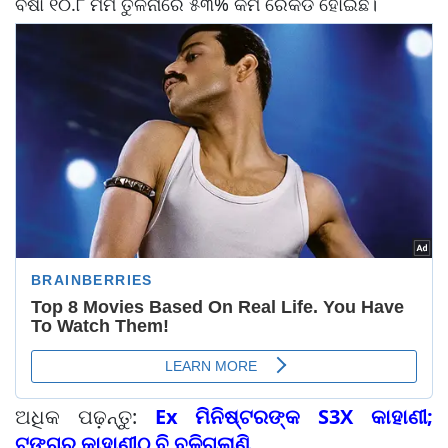
ବର୍ଷା ୧୦.୮ ମିମି ତୁଳନାରେ ୫୩% କମ ରେକର୍ଡ ହୋଇଛି।
ଅଧିକ ପଢ଼ନ୍ତୁ:
Ex ମିନିଷ୍ଟରଙ୍କ S3X କାହାଣୀ;
ଟୁଙ୍ଗୁର କାହାଣୀଠୁ ବି ବଳିଗଲାଣି