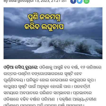
By odia gossip
Jul 13, 2023, 21:21 IST
ଓଡ଼ିଆ ଗସିପ୍ ବ୍ୟୁରୋ:
ଓଡିଶାକୁ ଆସୁଛି ବଡ ବର୍ଷା, ୧୬ ତାରିଖରେ
ଉତ୍ତର-ପଶ୍ଚିମ ବଙ୍ଗୋପସାଗରରେ ସୃଷ୍ଟି ହେବ
ଘୂର୍ଣ୍ଣିବଳୟ। ଘନିଭୁତ ହୋଇ ନେଇପାରେ ଲଘୁଚାପର ରୂପ।
ଲଘୁଚାପ ସୃଷ୍ଟି ପାଇଁ ଅନୁକୂଳ ହୋଇଛି ପାଗ। ପରବର୍ତ୍ତୀ
ସମୟରେ ଅବପାତରେ ପରିଣତ ସମ୍ଭାବନା। ପ୍ରଭାବରେ
ଓଡିଶାରେ ବଢିବ ବର୍ଷାର ପରିମାଣ । ଦକ୍ଷିଣ ଆଭ୍ୟନ୍ତରୀଣ
ଓଡିଶାରେ ପ୍ରବଳରୁ ଅତି ପ୍ରବଳ ବର୍ଷା ସମ୍ଭାବନା।