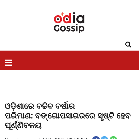
ଓଡିଶା
ଦେଶ-
ପଲିଟିକ୍ସ
ପ୍ରଶାସନ
ସ୍ୱାସ୍ଥ୍ୟ
ଗସିପ
ମନୋରଞ୍ଜନ
କ୍ରାଇମ
ଲାଇଫ
ସମସ୍ୟା
ଟେକ୍ନୋଲୋଜି
ଶିକ୍ଷା
ବିଜ୍ଞାନ
ଖେଳ
ବିଦେଶ
ସ୍ପେଶାଲ
ଷ୍ଟାଇଲ
ଓଡ଼ିଶାରେ ବଢିବ ବର୍ଷାର
ପରିମାଣ: ବଙ୍ଗୋପସାଗରରେ ସୃଷ୍ଟି ହେବ
ଘୂର୍ଣ୍ଣିବଳୟ