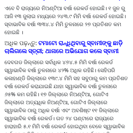
ଏବେ ବି ରାଜ୍ୟରେ ନିଅଣ୍ଟିଆ ବର୍ଷା ରେକର୍ଡ ହୋଇଛି। ୧ ଜୁନ ରୁ
ଆଜି ୧୩ ଜୁଲାଇ ମଧ୍ୟରେ ୨୪୩.୯ ମିମି ବର୍ଷା ରେକର୍ଡ ହୋଇଛି।
ସ୍ବାଭାବିକ ବର୍ଷା ୩୩୪.୪ ମିମି ତୁଳନାରେ ୨୭ ପ୍ରତିଶତ କମ
ହୋଇଛି ।
ଅଧିକ ପଢ଼ନ୍ତୁ:
ଟମାଟୋ ରାନ୍ଧିଥିବାରୁ ସ୍ବାମୀଙ୍କୁ ଛାଡ଼ି
ଚାଲିଗଲେ ସ୍ତ୍ରୀ; ଥାନାରେ ଅଭିଯୋଗ କଲେ ସ୍ବାମୀ
ଦେବଗଡ ଜିଲ୍ଲାରେ ସର୍ବାଧିକ ୪୭୪.୫ ମିମି ବର୍ଷା ରେକର୍ଡ
ସ୍ୱାଭାବିକ ବର୍ଷା ତୁଳନାରେ ୪୨% ଅଧିକ ରହିଛି। ସେହିପରି
କଳାହାଣ୍ଡି ଜିଲ୍ଲାରେ ୧୩୯.୪ ମିମି ସହ ସବୁଠାରୁ କମ ପ୍ରତିଶତ
ବର୍ଷା ରେକର୍ଡ କରାଯାଇଛି ଯାହା ସ୍ୱାଭାବିକ ବର୍ଷା ତୁଳନାରେ
୬୫% କମ ରହିଛି। ୧୭ ଜିଲ୍ଲାରେ ନିଅଣ୍ଟିଆ, ଗୋଟିଏ
ଜିଲ୍ଲାରେ ଅତ୍ୟଧିକ ନିଅଣ୍ଟିଆ, ଗୋଟିଏ ଜିଲ୍ଲାରେ
ସ୍ୱାଭାବିକ ଠାରୁ ଅଧିକ ବର୍ଷା ଏବଂ ଅବଶିଷ୍ଟ ୧୧ ଜିଲ୍ଲାରେ
ସ୍ୱାଭାବିକ ବର୍ଷା ରେକର୍ଡ। ଗତ ୨୪ ଘଣ୍ଟାରେ ରାଜ୍ୟରେ
ହାରାହାରି ୫.୧ ମିମି ବର୍ଷା ରେକର୍ଡ ହୋଇଥିବା ବେଳେ ସ୍ୱାଭାବିକ