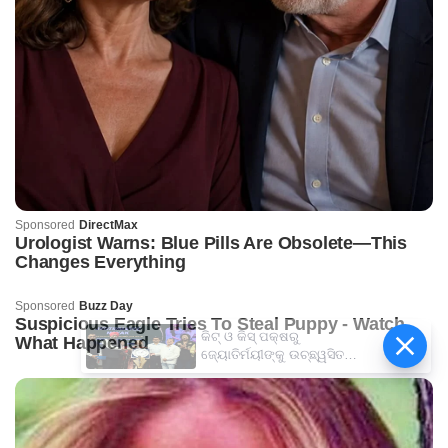
କିଟ୍‍ ଓ କିସ୍‍ ପକ୍ଷରୁ
ଜ୍ୟୋତିର୍ମୟୀଙ୍କୁ ଉଚ୍ଛ୍ୱସିତ
ସମ୍ବର୍ଦ୍ଧନା; ୫ଲକ୍ଷ ଟଙ୍କାର
ପ୍ରୋତ୍ସାହନ ରାଶି ପ୍ରଦାନ