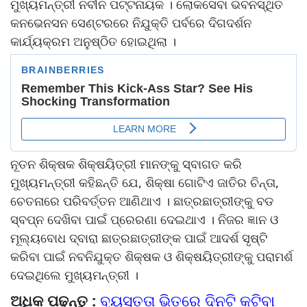
ମୁଖ୍ୟମନ୍ତ୍ରୀ ନବୀନ ପଟ୍ଟନାୟକ । ଲୋକସେବା ଭବନସ୍ଥିତ
କନଭେନସନ ସେଣ୍ଟରରେ ନିଯୁକ୍ତି ପର୍ବରେ ଦିଗଦର୍ଶନ
କାର୍ଯ୍ୟକ୍ରମ ଅନୁଷ୍ଠିତ ହୋଇଥିଲା ।
ନୂତନ ଶିକ୍ଷକ ଶିକ୍ଷୟିତ୍ରୀ ମାନଙ୍କୁ ସ୍ବାଗତ କରି
ମୁଖ୍ୟମନ୍ତ୍ରୀ କହିଛନ୍ତି ଯେ, ଶିକ୍ଷା ଗୋଟିଏ ଜାତିର ଚିନ୍ତା,
ଚେତନାରେ ପରିବର୍ତ୍ତନ ଆଣିଥାଏ । ଛାତ୍ରଛାତ୍ରୀଙ୍କୁ ବଡ
ସ୍ବପ୍ନ ଦେଖିବା ପାଇଁ ପ୍ରେରଣା ଦେଇଥାଏ । ନିଜର ଜ୍ଞାନ ଓ
ମୂଲ୍ୟବୋଧ ଦ୍ବାରା ଛାତ୍ରଛାତ୍ରୀଙ୍କ ପାଇଁ ଆଦର୍ଶ ସୃଷ୍ଟି
କରିବା ପାଇଁ ନବନିଯୁକ୍ତ ଶିକ୍ଷକ ଓ ଶିକ୍ଷୟିତ୍ରୀଙ୍କୁ ପରାମର୍ଶ
ଦେଇଥିଲେ ମୁଖ୍ୟମନ୍ତ୍ରୀ ।
ଅଧିକ ପଢନ୍ତୁ :
ବ୍ୟସ୍ତତା ଭିତରେ ଦିନଟି କଟିବା