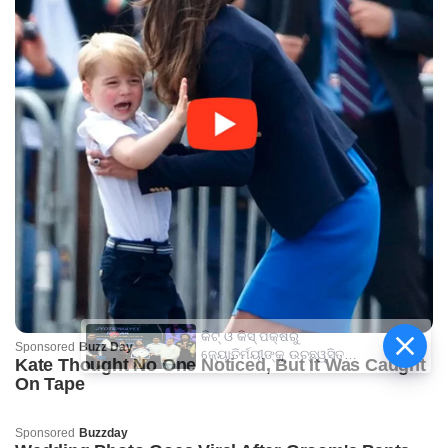
କିଟ୍‍ ଓ କିସ୍‍ ପକ୍ଷରୁ
ଜ୍ୟୋତିର୍ମୟୀଙ୍କୁ ଉଚ୍ଛ୍ୱସିତ
ସମ୍ବର୍ଦ୍ଧନା; ୫ଲକ୍ଷ ଟଙ୍କାର
ପ୍ରୋତ୍ସାହନ ରାଶି ପ୍ରଦାନ