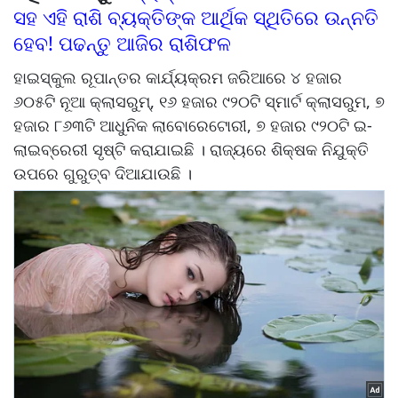
ସହ ଏହି ରାଶି ବ୍ୟକ୍ତିଙ୍କ ଆର୍ଥିକ ସ୍ଥିତିରେ ଉନ୍ନତି
ହେବ! ପଢନ୍ତୁ ଆଜିର ରାଶିଫଳ
ହାଇସ୍କୁଲ ରୂପାନ୍ତର କାର୍ଯ୍ୟକ୍ରମ ଜରିଆରେ ୪ ହଜାର
୬୦୫ଟି ନୂଆ କ୍ଲାସରୁମ୍, ୧୬ ହଜାର ୯୨୦ଟି ସ୍ମାର୍ଟ କ୍ଲାସରୁମ, ୭
ହଜାର ୮୬୩ଟି ଆଧୁନିକ ଲାବୋରେଟୋରୀ, ୭ ହଜାର ୯୨୦ଟି ଇ-
ଲାଇବ୍ରେରୀ ସୃଷ୍ଟି କରାଯାଇଛି । ରାଜ୍ୟରେ ଶିକ୍ଷକ ନିଯୁକ୍ତି
ଉପରେ ଗୁରୁତ୍ବ ଦିଆଯାଉଛି ।