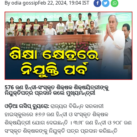
By odia gossip
Feb 22, 2024, 19:04 IST
576 ଜଣ ହିନ୍ଦୀ-ସଂସ୍କୃତ ଶିକ୍ଷକ ଶିକ୍ଷୟିତ୍ରୀଙ୍କୁ
ନିଯୁକ୍ତିପତ୍ର ପ୍ରଦାନ କଲେ ମୁଖ୍ୟମନ୍ତ୍ରୀ
ଓଡ଼ିଆ ଗସିପ୍ ବ୍ୟୁରୋ:
ରାଜ୍ୟର ବିଭିନ୍ନ ସରକାରୀ
ହାଇସ୍କୁଲରେ ୫୭୬ ଜଣ ହିନ୍ଦୀ ଓ ସଂସ୍କୃତ ଶିକ୍ଷକ
ଶିକ୍ଷୟିତ୍ରୀ ଯୋଗ ଦେଇଛନ୍ତି । ୩୬୮ ଜଣ ହିନ୍ଦୀ ଓ ୨୦୮ ଜଣ
ସଂସ୍କୃତ ଶିକ୍ଷକଙ୍କୁ ନିଯୁକ୍ତି ପତ୍ର ପ୍ରଦାନ କରିଛନ୍ତି