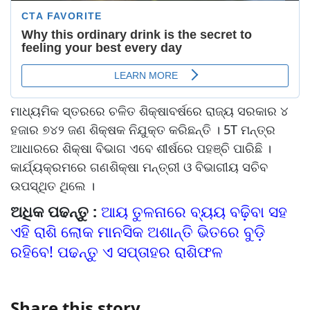
ମାଧ୍ୟମିକ ସ୍ତରରେ ଚଳିତ ଶିକ୍ଷାବର୍ଷରେ ରାଜ୍ୟ ସରକାର ୪
ହଜାର ୭୪୨ ଜଣ ଶିକ୍ଷକ ନିଯୁକ୍ତ କରିଛନ୍ତି । 5T ମନ୍ତ୍ର
ଆଧାରରେ ଶିକ୍ଷା ବିଭାଗ ଏବେ ଶୀର୍ଷରେ ପହଞ୍ଚି ପାରିଛି ।
କାର୍ଯ୍ୟକ୍ରମରେ ଗଣଶିକ୍ଷା ମନ୍ତ୍ରୀ ଓ ବିଭାଗୀୟ ସଚିବ
ଉପସ୍ଥିତ ଥିଲେ ।
ଅଧିକ ପଢନ୍ତୁ :
ଆୟ ତୁଳନାରେ ବ୍ୟୟ ବଢ଼ିବା ସହ
ଏହି ରାଶି ଲୋକ ମାନସିକ ଅଶାନ୍ତି ଭିତରେ ବୁଡ଼ି
ରହିବେ! ପଢନ୍ତୁ ଏ ସପ୍ତାହର ରାଶିଫଳ
Share this story