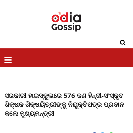
ଓଡିଶା
ଦେଶ-
ପଲିଟିକ୍ସ
ପ୍ରଶାସନ
ସ୍ୱାସ୍ଥ୍ୟ
ଗସିପ
ମନୋରଞ୍ଜନ
କ୍ରାଇମ
ଲାଇଫ
ସମସ୍ୟା
ଟେକ୍ନୋଲୋଜି
ଶିକ୍ଷା
ବିଜ୍ଞାନ
ଖେଳ
ବିଦେଶ
ସ୍ପେଶାଲ
ଷ୍ଟାଇଲ
ସରକାରୀ ହାଇସ୍କୁଲରେ 576 ଜଣ ହିନ୍ଦୀ-ସଂସ୍କୃତ
ଶିକ୍ଷକ ଶିକ୍ଷୟିତ୍ରୀଙ୍କୁ ନିଯୁକ୍ତିପତ୍ର ପ୍ରଦାନ
କଲେ ମୁଖ୍ୟମନ୍ତ୍ରୀ