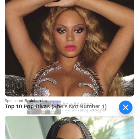
କିଟ୍‍ ଓ କିସ୍‍ ପକ୍ଷରୁ
ଜ୍ୟୋତିର୍ମୟୀଙ୍କୁ ଉଚ୍ଛ୍ୱସିତ
ସମ୍ବର୍ଦ୍ଧନା; ୫ଲକ୍ଷ ଟଙ୍କାର
ପ୍ରୋତ୍ସାହନ ରାଶି ପ୍ରଦାନ