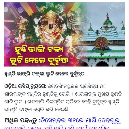
ହୁଣ୍ଡି ଭାଙ୍ଗି ଟଙ୍କା ଲୁଟି ନେଲେ ଦୁର୍ବୃତ୍ତ
ଓଡ଼ିଆ ଗସିପ୍ ବ୍ୟୁରୋ:
ଜଗତସିଂହପୁରର ପ୍ରସିଦ୍ଧ ମା’
ଶାରଳାଙ୍କ ମନ୍ଦିର ହୁଣ୍ଡିରୁ ଚୋରି । ଶାରଳାଙ୍କ ମୁଖ୍ୟ ହୁଣ୍ଡି
କାଟି ଲୁଟ । ଗତକାଲି ବିଳମ୍ବିତ ରାତିରେ କେହି ଦୁର୍ବୃତ୍ତ ହୁଣ୍ଡି
ଭାଙ୍ଗି ଟଙ୍କା ଚୋରି କରି ନେଇଛି।
ଅଧିକ ପଢନ୍ତୁ :
ଡିସେମ୍ବର ୩୧ରେ ମାର୍ଗି ଦେବଗୁରୁ
ବୃହସ୍ପତି ଚଳନ, ଏହି ୩ଟି ରାଶି ପାଇଁ ପାଲଟିବ