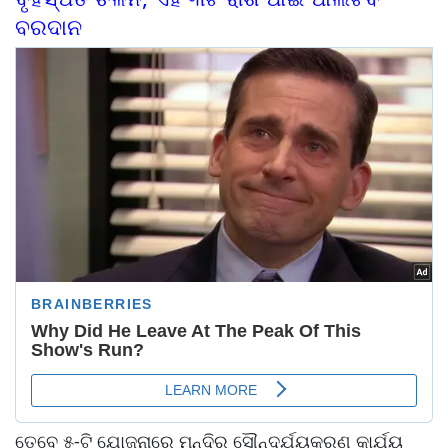
ବରଦାନ
ତେବେ ୫-ଟି ଯୋଜନାରେ ମନ୍ଦିର ସୌନ୍ଦର୍ଯ୍ୟକରଣ କାର୍ଯ୍ୟ