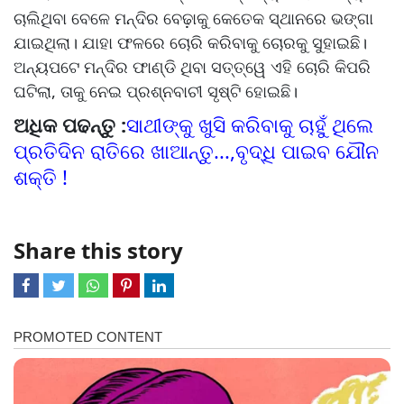
ଚାଲିଥିବା ବେଳେ ମନ୍ଦିର ବେଢ଼ାକୁ କେତେକ ସ୍ଥାନରେ ଭଙ୍ଗା
ଯାଇଥିଲା। ଯାହା ଫଳରେ ଚୋରି କରିବାକୁ ଚୋରକୁ ସୁହାଇଛି।
ଅନ୍ୟପଟେ ମନ୍ଦିର ଫାଣ୍ଡି ଥିବା ସତ୍ତ୍ୱେ ଏହି ଚୋରି କିପରି
ଘଟିଲା, ତାକୁ ନେଇ ପ୍ରଶ୍ନବାଚୀ ସୃଷ୍ଟି ହୋଇଛି।
ଅଧିକ ପଢନ୍ତୁ :
ସାଥୀଙ୍କୁ ଖୁସି କରିବାକୁ ଚାହୁଁ ଥିଲେ
ପ୍ରତିଦିନ ରାତିରେ ଖାଆନ୍ତୁ...,ବୃଦ୍ଧି ପାଇବ ଯୌନ
ଶକ୍ତି !
Share this story