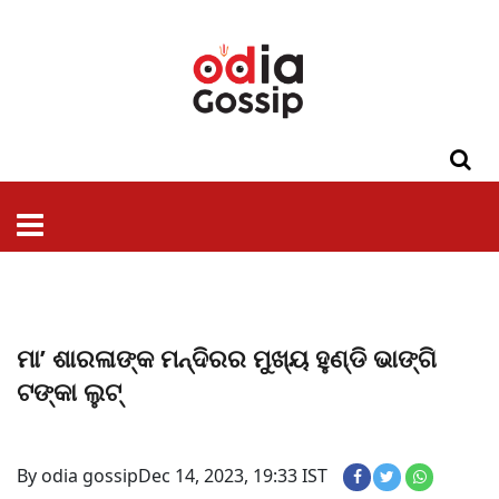
ଓଡିଶା
ଦେଶ-
ପଲିଟିକ୍ସ
ପ୍ରଶାସନ
ସ୍ୱାସ୍ଥ୍ୟ
ଗସିପ
ମନୋରଞ୍ଜନ
କ୍ରାଇମ
ଲାଇଫ
ସମସ୍ୟା
ଟେକ୍ନୋଲୋଜି
ଶିକ୍ଷା
ବିଜ୍ଞାନ
ଖେଳ
ବିଦେଶ
ସ୍ପେଶାଲ
ଷ୍ଟାଇଲ
ମା’ ଶାରଳାଙ୍କ ମନ୍ଦିରର ମୁଖ୍ୟ ହୁଣ୍ଡି ଭାଙ୍ଗି
ଟଙ୍କା ଲୁଟ୍
By odia gossip
Dec 14, 2023, 19:33 IST