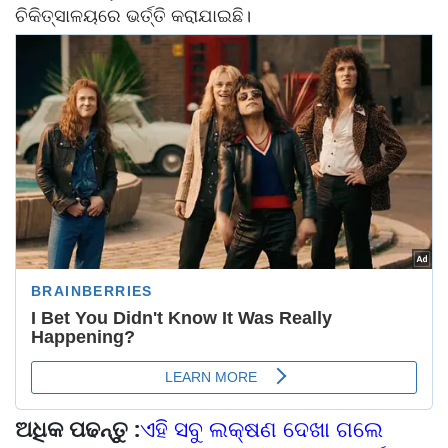
ଚିକିତ୍ସାଳୟରେ ଭର୍ତ୍ତି କରାଯାଇଛି।
ଅଧିକ ପଢନ୍ତୁ :
ଏହି ସବୁ ଲକ୍ଷଣ ଦେଖା ଗଲେ