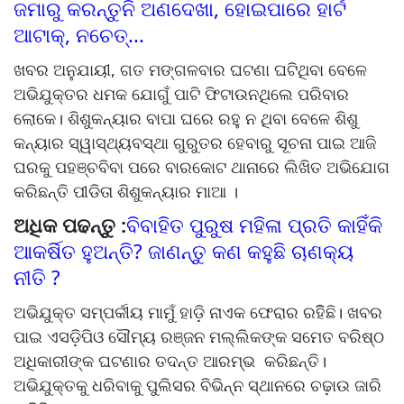
ଜମାରୁ କରନ୍ତୁନି ଅଣଦେଖା, ହୋଇପାରେ ହାର୍ଟ
ଆଟାକ୍‌, ନଚେତ୍‌...
ଖବର ଅନୁଯାୟୀ, ଗତ ମଙ୍ଗଳବାର ଘଟଣା ଘଟିଥିବା ବେଳେ
ଅଭିଯୁକ୍ତର ଧମକ ଯୋଗୁଁ ପାଟି ଫିଟାଉନଥିଲେ ପରିବାର
ଲୋକେ। ଶିଶୁକନ୍ୟାର ବାପା ଘରେ ରହୁ ନ ଥିବା ବେଳେ ଶିଶୁ
କନ୍ୟାର ସ୍ୱାସ୍ଥ୍ୟବସ୍ଥା ଗୁରୁତର ହେବାରୁ ସୂଚନା ପାଇ ଆଜି
ଘରକୁ ପହଞ୍ଚବିବା ପରେ ବାରକୋଟ ଥାନାରେ ଲିଖିତ ଅଭିଯୋଗ
କରିଛନ୍ତି ପୀଡିତା ଶିଶୁକନ୍ୟାର ମାଆ ।
ଅଧିକ ପଢନ୍ତୁ :
ବିବାହିତ ପୁରୁଷ ମହିଳା ପ୍ରତି କାହିଁକି
ଆକର୍ଷିତ ହୁଅନ୍ତି? ଜାଣନ୍ତୁ କଣ କହୁଛି ଚାଣକ୍ୟ
ନୀତି ?
ଅଭିଯୁକ୍ତ ସମ୍ପର୍କୀୟ ମାମୁଁ ହାଡ଼ି ନାଏକ ଫେରାର ରହିିଛି। ଖବର
ପାଇ ଏସଡ଼ିପିଓ ସୌମ୍ୟ ରଞ୍ଜନ ମଲ୍ଲିକଙ୍କ ସମେତ ବରିଷ୍ଠ
ଅଧିକାରୀଙ୍କ ଘଟଣାର ତଦନ୍ତ ଆରମ୍ଭ କରିଛନ୍ତି।
ଅଭିଯୁକ୍ତକୁ ଧରିବାକୁ ପୁଲିସର ବିଭିନ୍ନ ସ୍ଥାନରେ ଚଢ଼ାଉ ଜାରି