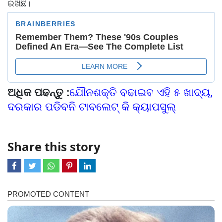
ରଖିଛି।
ଅଧିକ ପଢନ୍ତୁ :
ଯୌନଶକ୍ତି ବଢାଇବ ଏହି ୫ ଖାଦ୍ୟ,
ଦରକାର ପଡିବନି ଟାବଲେଟ୍‌ କି କ୍ୟାପସୁଲ୍‌
Share this story