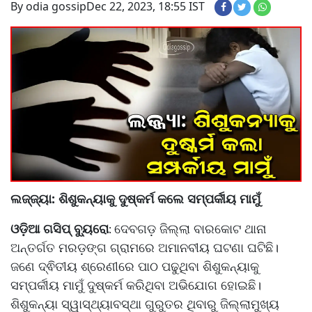
By odia gossip
Dec 22, 2023, 18:55 IST
ଲଜ୍ଜ୍ୟା: ଶିଶୁକନ୍ୟାକୁ ଦୁଷ୍କର୍ମ କଲେ ସମ୍ପର୍କୀୟ ମାମୁଁ
ଓଡ଼ିଆ ଗସିପ୍ ବ୍ୟୁରୋ
ଦେବଗଡ଼ ଜିଲ୍ଲା ବାରକୋଟ ଥାନା
:
ଅନ୍ତର୍ଗତ ମରଡ଼ଙ୍ଗ ଗ୍ରାମରେ ଅମାନବୀୟ ଘଟଣା ଘଟିଛି।
ଜଣେ ଦ୍ଵିତୀୟ ଶ୍ରେଣୀରେ ପାଠ ପଢୁଥିବା ଶିଶୁକନ୍ୟାକୁ
ସମ୍ପର୍କୀୟ ମାମୁଁ ଦୁଷ୍କର୍ମ କରିଥିବା ଅଭିଯୋଗ ହୋଇଛି।
ଶିଶୁକନ୍ୟା ସ୍ୱାସ୍ଥ୍ୟାବସ୍ଥା ଗୁରୁତର ଥିବାରୁ ଜିଲ୍ଲାମୁଖ୍ୟ