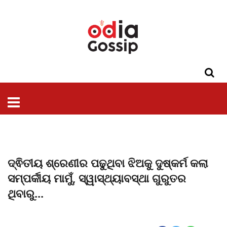
ଓଡିଶା
ଦେଶ-
ପଲିଟିକ୍ସ
ପ୍ରଶାସନ
ସ୍ୱାସ୍ଥ୍ୟ
ଗସିପ
ମନୋରଞ୍ଜନ
କ୍ରାଇମ
ଲାଇଫ
ସମସ୍ୟା
ଟେକ୍ନୋଲୋଜି
ଶିକ୍ଷା
ବିଜ୍ଞାନ
ଖେଳ
ବିଦେଶ
ସ୍ପେଶାଲ
ଷ୍ଟାଇଲ
ଦ୍ଵିତୀୟ ଶ୍ରେଣୀର ପଢୁଥିବା ଝିଅକୁ ଦୁଷ୍କର୍ମ କଲା
ସମ୍ପର୍କୀୟ ମାମୁଁ, ସ୍ୱାସ୍ଥ୍ୟାବସ୍ଥା ଗୁରୁତର
ଥିବାରୁ...