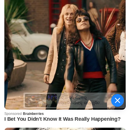
କିଟ୍‍ ଓ କିସ୍‍ ପକ୍ଷରୁ
ଜ୍ୟୋତିର୍ମୟୀଙ୍କୁ ଉଚ୍ଛ୍ୱସିତ
ସମ୍ବର୍ଦ୍ଧନା; ୫ଲକ୍ଷ ଟଙ୍କାର
ପ୍ରୋତ୍ସାହନ ରାଶି ପ୍ରଦାନ