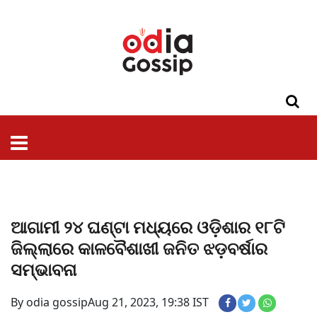
ଓଡିଶା
ଦେଶ-
ପଲିଟିକ୍ସ
ପ୍ରଶାସନ
ସ୍ୱାସ୍ଥ୍ୟ
ଗସିପ
ମନୋରଞ୍ଜନ
କ୍ରାଇମ
ଲାଇଫ
ସମସ୍ୟା
ଟେକ୍ନୋଲୋଜି
ଶିକ୍ଷା
ବିଜ୍ଞାନ
ଖେଳ
ବିଦେଶ
ସ୍ପେଶାଲ
ଷ୍ଟାଇଲ
ଆଗାମୀ ୨୪ ଘଣ୍ଟା ମଧ୍ୟରେ ଓଡ଼ିଶାର ୧୮ଟି
ଜିଲ୍ଲାରେ କାଳବୈଶାଖୀ ଜନିତ ଝଡ଼ବର୍ଷାର
ସମ୍ଭାବନା
By odia gossip
Aug 21, 2023, 19:38 IST