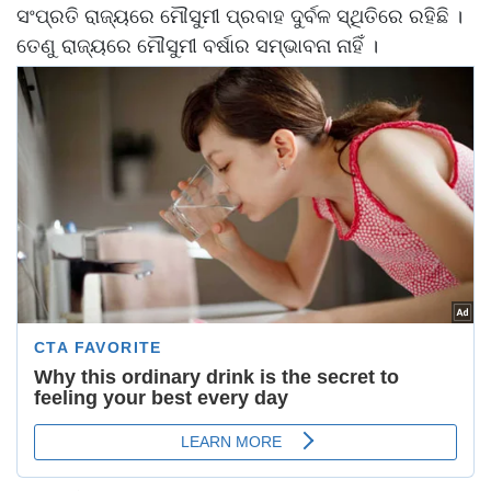
ସଂପ୍ରତି ରାଜ୍ୟରେ ମୌସୁମୀ ପ୍ରବାହ ଦୁର୍ବଳ ସ୍ଥିତିରେ ରହିଛି ।
ତେଣୁ ରାଜ୍ୟରେ ମୌସୁମୀ ବର୍ଷାର ସମ୍ଭାବନା ନାହିଁ ।