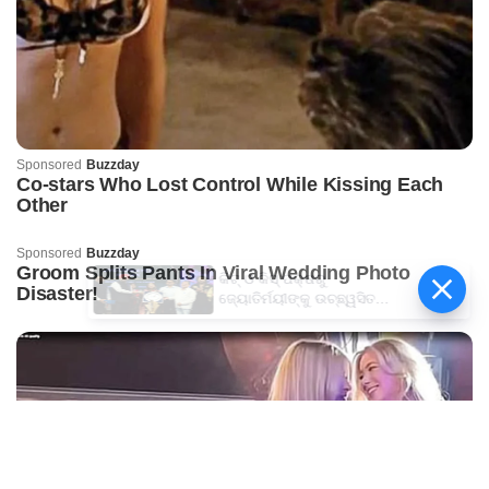
କିଟ୍‍ ଓ କିସ୍‍ ପକ୍ଷରୁ
ଜ୍ୟୋତିର୍ମୟୀଙ୍କୁ ଉଚ୍ଛ୍ୱସିତ
ସମ୍ବର୍ଦ୍ଧନା; ୫ଲକ୍ଷ ଟଙ୍କାର
ପ୍ରୋତ୍ସାହନ ରାଶି ପ୍ରଦାନ