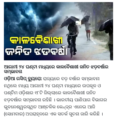
ଆଗାମୀ ୨୪ ଘଣ୍ଟା ମଧ୍ୟରେ କାଳବୈଶାଖୀ ଜନିତ ଝଡ଼ବର୍ଷାର
ସମ୍ଭାବନା
ଓଡ଼ିଆ ଗସିପ୍ ବ୍ୟୁରୋ:
ରାଜ୍ୟରେ ବଡ଼ ବର୍ଷାର ସମ୍ଭାବନା
ନଥିଲେ ମଧ୍ୟ ଆଗାମୀ ୨୪ ଘଣ୍ଟା ମଧ୍ୟରେ ଉପକୂଳ ଓ
ପଶ୍ଚିିମ ଓଡ଼ିଶାର ୧୮ଟି ଜିଲ୍ଲାରେ କାଳବୈଶାଖୀ ଜନିତ
ଝଡ଼ବର୍ଷାର ସମ୍ଭାବନା ରହିଛି । ଭାରତୀୟ ପାଣିପାଗ ବିଭାଗର
ଭୁବନେଶ୍ୱରସ୍ଥିତ ଆଞ୍ଚଳିକ କେନ୍ଦ୍ର ଏନେଇ ଆଜି
(ସୋମବାର) ଅପରାହ୍ନରେ ଏକ ସତର୍କ ସୂଚନା ଜାରି କରିଛି ।