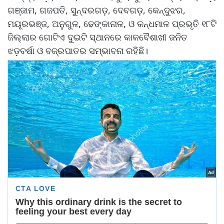
ଗଞ୍ଜାମ, ଗଜପତି, ସୁନ୍ଦରଗଡ଼, ଦେବଗଡ଼, କେନ୍ଦୁଝର,
ମୟୂରଭଞ୍ଜ, ଅନୁଗୁଳ, ଢେଙ୍କାନାଳ, ଓ କନ୍ଧମାଳ ପ୍ରଭୃତି ୧୮ଟି
ଜିଲ୍ଲାର ଗୋଟିଏ ଦୁଇଟି ସ୍ଥାନରେ କାଳବୈଶାଖୀ ଜନିତ
ଝଡ଼ବର୍ଷା ଓ ବଜ୍ରପାତର ସମ୍ଭାବନା ରହିଛି।