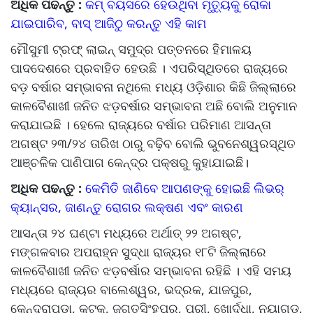
ଅଧିକ ପଢନ୍ତୁ :
କମ୍ ବୟସରେ ହେଉଥିବା ମୃତ୍ୟୁକୁ ରୋକା
ଯାଇପାରିବ, ବାସ୍ ଆଜିଠୁ କରନ୍ତୁ ଏହି କାମ
ମୌସୁମୀ ଟ୍ରଫ୍‌ ଲାଇନ୍‌ ସମୁଦ୍ର ପତ୍ତନରେ ହିମାଳୟ
ପାଦଦେଶରେ ପ୍ରବାହିତ ହେଉଛି । ଏପରିସ୍ଥିତରେ ରାଜ୍ୟରେ
ବଡ଼ ବର୍ଷାର ସମ୍ଭାବନା ନଥିଲେ ମଧ୍ୟ ଓଡ଼ିଶାର କିଛି ଜିଲ୍ଲାରେ
କାଳବୈଶାଖୀ ଜନିତ ଝଡ଼ବର୍ଷାର ସମ୍ଭାବନା ଅଛି ବୋଲି ଅନୁମାନ
କରାଯାଇଛି । ହେଲେ ରାଜ୍ୟରେ ବର୍ଷାର ପରିମାଣ ଆସନ୍ତା
ଅଗଷ୍ଟ ୨୩/୨୪ ତାରିଖ ଠାରୁ ବଢ଼ିବ ବୋଲି ଭୁବନେଶ୍ୱରସ୍ଥିତ
ଆଞ୍ଚଳିକ ପାଣିପାଗ କେନ୍ଦ୍ର ପକ୍ଷରୁ କୁହାଯାଇଛି।
ଅଧିକ ପଢନ୍ତୁ :
କେମିତି ଜାଣିବେ ଆପଣଙ୍କୁ ହୋଇଛି ଲିଭର୍
କ୍ୟାନ୍ସର, ଜାଣନ୍ତୁ ରୋଗର ଲକ୍ଷଣ ଏବଂ କାରଣ
ଆସନ୍ତା ୨୪ ଘଣ୍ଟା ମଧ୍ୟରେ ଅର୍ଥାତ୍‌ ୨୨ ଅଗଷ୍ଟ,
ମଙ୍ଗଳବାର ଅପରାହ୍ନ ସୁଦ୍ଧା ରାଜ୍ୟର ୧୮ଟି ଜିଲ୍ଲାରେ
କାଳବୈଶାଖୀ ଜନିତ ଝଡ଼ବର୍ଷାର ସମ୍ଭାବନା ରହିଛି । ଏହି ସମୟ
ମଧ୍ୟରେ ରାଜ୍ୟର ବାଲେଶ୍ୱର, ଭଦ୍ରକ, ଯାଜପୁର,
କେନ୍ଦ୍ରାପଡ଼ା, କଟକ, ଜଗତସିଂହପୁର, ପୁରୀ, ଖୋର୍ଦ୍ଧା, ନୟାଗଡ଼,