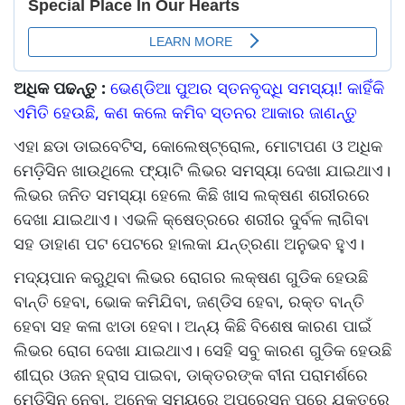
ଅଧିକ ପଢନ୍ତୁ :
ଭେଣ୍ଡିଆ ପୁଅର ସ୍ତନବୃଦ୍ଧି ସମସ୍ୟା! କାହିଁକି
ଏମିତି ହେଉଛି, କଣ କଲେ କମିବ ସ୍ତନର ଆକାର ଜାଣନ୍ତୁ
ଏହା ଛଡା ଡାଇବେଟିସ, କୋଲେଷ୍ଟ୍ରୋଲ, ମୋଟାପଣ ଓ ଅଧିକ
ମେଡ଼ିସିନ ଖାଉଥିଲେ ଫ୍ୟାଟି ଲିଭର ସମସ୍ୟା ଦେଖା ଯାଇଥାଏ।
ଲିଭର ଜନିତ ସମସ୍ୟା ହେଲେ କିଛି ଖାସ ଲକ୍ଷଣ ଶରୀରରେ
ଦେଖା ଯାଇଥାଏ। ଏଭଳି କ୍ଷେତ୍ରରେ ଶରୀର ଦୁର୍ବଳ ଲାଗିବା
ସହ ଡାହାଣ ପଟ ପେଟରେ ହାଲକା ଯନ୍ତ୍ରଣା ଅନୁଭବ ହୁଏ।
ମଦ୍ୟପାନ କରୁଥିବା ଲିଭର ରୋଗର ଲକ୍ଷଣ ଗୁଡିକ ହେଉଛି
ବାନ୍ତି ହେବା, ଭୋକ କମିଯିବା, ଜଣ୍ଡିସ ହେବା, ରକ୍ତ ବାନ୍ତି
ହେବା ସହ କଳା ଝାଡା ହେବା। ଅନ୍ୟ କିଛି ବିଶେଷ କାରଣ ପାଇଁ
ଲିଭର ରୋଗ ଦେଖା ଯାଇଥାଏ। ସେହି ସବୁ କାରଣ ଗୁଡିକ ହେଉଛି
ଶୀଘ୍ର ଓଜନ ହ୍ରାସ ପାଇବା, ଡାକ୍ତରଙ୍କ ବୀନା ପରାମର୍ଶରେ
ମେଡ଼ିସିନ ନେବା, ଅନେକ ସମୟରେ ଅପରେସନ ପରେ ଯକୃତରେ