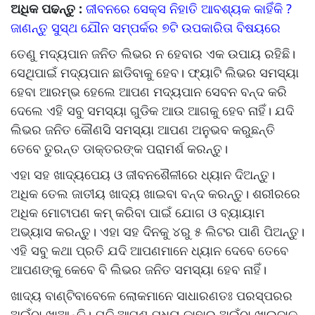
ଅଧିକ ପଢନ୍ତୁ :
ଜୀବନରେ ସେକ୍ସ ନିହାତି ଆବଶ୍ୟକ କାହିଁକି ?
ଜାଣନ୍ତୁ ସୁସ୍ଥ ଯୌନ ସମ୍ପର୍କର ୭ଟି ଉପକାରିତା ବିଷୟରେ
ତେଣୁ ମଦ୍ୟପାନ ଜନିତ ଲିଭର ନ ହେବାର ଏକ ଉପାୟ ରହିଛି।
ସେଥିପାଇଁ ମଦ୍ୟପାନ ଛାଡିବାକୁ ହେବ। ଫ୍ୟାଟି ଲିଭର ସମସ୍ୟା
ହେବା ଆରମ୍ଭ ହେଲେ ଆପଣ ମଦ୍ୟପାନ ସେବନ ବନ୍ଦ କରି
ଦେଲେ ଏହି ସବୁ ସମସ୍ୟା ଗୁଡିକ ଆଉ ଆଗକୁ ହେବ ନାହିଁ। ଯଦି
ଲିଭର ଜନିତ କୌଣସି ସମସ୍ୟା ଆପଣ ଅନୁଭବ କରୁଛନ୍ତି
ତେବେ ତୁରନ୍ତ ଡାକ୍ତରଙ୍କ ପରାମର୍ଶ କରନ୍ତୁ।
ଏହା ସହ ଖାଦ୍ୟପେୟ ଓ ଜୀବନଶୈଳୀରେ ଧ୍ୟାନ ଦିଅନ୍ତୁ।
ଅଧିକ ତେଲ ଜାତୀୟ ଖାଦ୍ୟ ଖାଇବା ବନ୍ଦ କରନ୍ତୁ। ଶରୀରରେ
ଅଧିକ ମୋଟାପଣ କମ୍ କରିବା ପାଇଁ ଯୋଗ ଓ ବ୍ୟାୟାମ
ଅଭ୍ୟାସ କରନ୍ତୁ। ଏହା ସହ ଦିନକୁ ୪ରୁ ୫ ଲିଟର ପାଣି ପିଅନ୍ତୁ।
ଏହି ସବୁ କଥା ପ୍ରତି ଯଦି ଆପଣମାନେ ଧ୍ୟାନ ଦେବେ ତେବେ
ଆପଣଙ୍କୁ କେବେ ବି ଲିଭର ଜନିତ ସମସ୍ୟା ହେବ ନାହିଁ।
ଖାଦ୍ୟ ବାଣ୍ଟିବାବେଳେ ଲୋକମାନେ ସାଧାରଣତଃ ପରସ୍ପରର
ଅଇଁଠା ଖାଆନ୍ତି। ଯଦି ଆପଣ ମଧ୍ୟ କାହାର ଅଇଁଠା ଖାଇବାକୁ