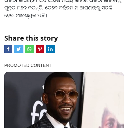
ମୁକ୍ତ ମନେ କରନ୍ତି, ତେବେ ବର୍ତ୍ତମାନ ଆପଣଙ୍କୁ ସତର୍କ
ହେବା ଆବଶ୍ୟକ ଅଛି।
Share this story