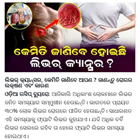
ଲିଭର୍ କ୍ୟାନ୍ସର, କେମିତି ଜାଣିବେ ଆପଣ ? ଜାଣନ୍ତୁ ରୋଗର
ଲକ୍ଷଣ ଏବଂ କାରଣ
ଓଡ଼ିଆ ଗସିପ୍ ବ୍ୟୁରୋ
ଆଜିକାଲି ଅଧିକାଂଶ ଲୋକମାନେ ଲିଭର
:
ଜନିତ ସମସ୍ୟାର ସମ୍ମୁଖୀନ ହେଉଛନ୍ତି। ଭାରତରେ ପ୍ରାୟତ
୩୦% ଲୋକ ଲିଭର ରୋଗରେ ପୀଡିତ ହେଉଛନ୍ତି। ସାଧାରଣତ
ଏହି ସମସ୍ୟାକୁ ଫ୍ୟାଟି ଲିଭର କୁହାଯାଏ। ଯଦି ଅଧିକ ଚର୍ବି
ଲିଭର ସେଲରେ ରହିବ ତା ହେଲେ ଫ୍ୟାଟି ଲିଭର ସମସ୍ୟା
ହୋଇଥାଏ।