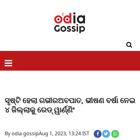
ଓଡିଶା
ଦେଶ-
ପଲିଟିକ୍ସ
ପ୍ରଶାସନ
ସ୍ୱାସ୍ଥ୍ୟ
ଗସିପ
ମନୋରଞ୍ଜନ
କ୍ରାଇମ
ଲାଇଫ
ସମସ୍ୟା
ଟେକ୍ନୋଲୋଜି
ଶିକ୍ଷା
ବିଜ୍ଞାନ
ଖେଳ
ବିଦେଶ
ସ୍ପେଶାଲ
ଷ୍ଟାଇଲ
ସୃଷ୍ଟି ହେଲା ଗଭୀରଅବପାତ, ଭୀଷଣ ବର୍ଷା ନେଇ
୪ ଜିଲ୍ଲାକୁ ରେଡ୍‌ ୱାର୍ଣ୍ଣିଂ
By odia gossip
Aug 1, 2023, 13:24 IST