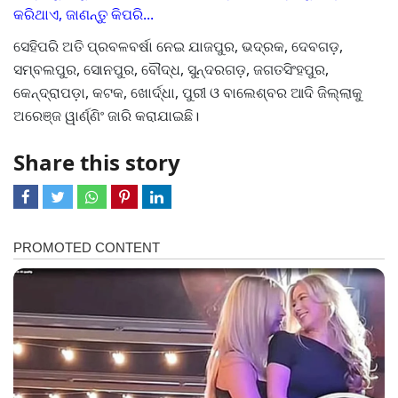
କରିଥାଏ, ଜାଣନ୍ତୁ କିପରି...
ସେହିପରି ଅତି ପ୍ରବଳବର୍ଷା ନେଇ ଯାଜପୁର, ଭଦ୍ରକ, ଦେବଗଡ଼,
ସମ୍ବଲପୁର, ସୋନପୁର, ବୌଦ୍ଧ, ସୁନ୍ଦରଗଡ଼, ଜଗତସିଂହପୁର,
କେନ୍ଦ୍ରାପଡ଼ା, କଟକ, ଖୋର୍ଦ୍ଧା, ପୁରୀ ଓ ବାଲେଶ୍ବର ଆଦି ଜିଲ୍ଲାକୁ
ଅରେଞ୍ଜ ୱାର୍ଣ୍ଣିଂ ଜାରି କରାଯାଇଛି।
Share this story