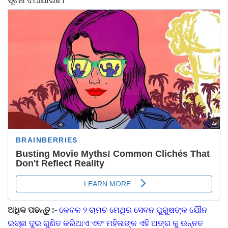
ଅଧିକ ପଢନ୍ତୁ :-
କେବଳ ୨ ଚାମଚ ମେଥିର ସେବନ ପୁରୁଷଙ୍କ ଯୌନ
ଇଚ୍ଛା ଦୁଇ ଗୁଣିତ କରିଥାଏ ଏବଂ ମହିଳାଙ୍କ ଏହି ଅଙ୍ଗ କୁ ଉନ୍ନତ