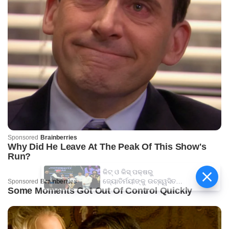
କିଟ୍‍ ଓ କିସ୍‍ ପକ୍ଷରୁ
ଜ୍ୟୋତିର୍ମୟୀଙ୍କୁ ଉଚ୍ଛ୍ୱସିତ
ସମ୍ବର୍ଦ୍ଧନା; ୫ଲକ୍ଷ ଟଙ୍କାର
ପ୍ରୋତ୍ସାହନ ରାଶି ପ୍ରଦାନ