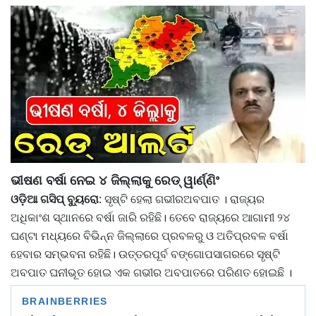
ଭୀଷଣ ବର୍ଷା ନେଇ ୪ ଜିଲ୍ଲାକୁ ରେଡ୍‌ ୱାର୍ଣ୍ଣିଂ
ଓଡ଼ିଆ ଗସିପ୍ ବ୍ୟୁରୋ
:
ସୃଷ୍ଟି ହେଲା ଗଭୀରଅବପାତ । ରାଜ୍ୟର
ଅଧିକାଂଶ ସ୍ଥାନରେ ବର୍ଷା ଜାରି ରହିଛି। ତେବେ ରାଜ୍ୟରେ ଆଗାମୀ ୨୪
ଘଣ୍ଟା ମଧ୍ୟରେ ବିଭିନ୍ନ ଜିଲ୍ଲାରେ ପ୍ରବଳରୁ ଓ ଅତିପ୍ରବଳ ବର୍ଷା
ହେବାର ସମ୍ଭବନା ରହିଛି। ଉତ୍ତରପୂର୍ବ ବଙ୍ଗୋପସାଗରରେ ସୃଷ୍ଟି
ଅବପାତ ଘନୀଭୂତ ହୋଇ ଏକ ଗଭୀର ଅବପାତରେ ପରିଣତ ହୋଇଛି ।