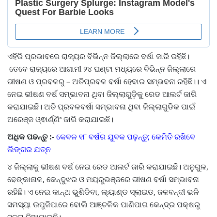
ଏହିରି ପ୍ରଭାବରେ ରାଜ୍ୟର ବିଭିନ୍ନ ଜିଲ୍ଲାରେ ବର୍ଷା ଜାରି ରହିଛି।
ତେବେ ରାଜ୍ୟରେ ଆଗାମୀ ୨୪ ଘଣ୍ଟା ମଧ୍ୟରେ ବିଭିନ୍ନ ଜିଲ୍ଲାରେ
ଭୀଷଣ ଓ ପ୍ରବଳରୁ – ଅତିପ୍ରବଳ ବର୍ଷା ହେବାର ସମ୍ଭବନା ରହିଛି।। ଏ
ନେଇ ଭୀଷଣ ବର୍ଷ ସମ୍ଭାବନା ଥିବା ଜିଲ୍ଲାଗୁଡ଼ିକୁ ରେଡ ଆଲର୍ଟ ଜାରି
କରାଯାଇଛି। ଅତି ପ୍ରବଳବର୍ଷା ସମ୍ଭାବନା ଥିବା ଜିଲ୍ଲାଗୁଡିକ ପାଇଁ
ଅରେଞ୍ଜ ଓ୍ଵାର୍ଣ୍ଣିଂ ଜାରି କରାଯାଇଛି।
ଅଧିକ ପଢନ୍ତୁ :-
କେବଳ ୧୮ ବର୍ଷର ଯୁବକ ପଢ଼ନ୍ତୁ; କେମିତି ରଖିବେ
ଲିଙ୍ଗର ଯତ୍ନ
୪ ଜିଲ୍ଲାକୁ ଭୀଷଣ ବର୍ଷ ନେଇ ରେଡ ଆଲର୍ଟ ଜାରି କରାଯାଇଛି। ଅନୁଗୁଳ,
ଢେଙ୍କାନାଳ, କେନ୍ଦୁଝର ଓ ମୟରୁଭଞ୍ଜରେ ଭୀଷଣ ବର୍ଷା ସମ୍ଭାବନା
ରହିଛି। ଏ ନେଇ କାନ୍ଥ ଭୁଶିଡିବା, ଲ୍ୟାଣ୍ଡ ସ୍ଲାଇଡ, ଜଳବନ୍ଦୀ ଭଳି
ସମସ୍ୟା ଉପୁଜିପାରେ ବୋଲି ଆଞ୍ଚଳିକ ପାଣିପାଗ କେନ୍ଦ୍ର ପକ୍ଷରୁ
ସୂଚନା ଦିଆଯାଇଛି।