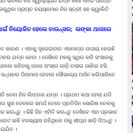
ାପ ଭିତରେ ନିଜ ସ୍ୱାସ୍ଥ୍ୟର ଯତ୍ନ କେହି ନେଇ ପାରନ୍ତି
 କରୁଥିବା ପ୍ରାପ୍ତ ବୟସ୍କମାନ ନିଜ ସ୍ତ୍ରୀ ସହ କ୍ୱାଲିଟି
ାଇଁ ନିୟୋଜିତ ହେଲେ ବାଉନ୍ସର; ଲଙ୍କା ଥାନାରେ
ନିତ କାରଣ । ଏହାକୁ ଦୂରେଇବାର ଏକମାତ୍ର ଉପାୟ ହେଉଛି
 ମନର ଯତ୍ନ ନେବା । ଦେଖିବେ ମନକୁ ସ୍ଥିର କରି ସଂସାରକୁ
 ନେଲେ କହିବାକୁ ଗଲେ ସଂସାର ଗାଡ଼ି ଚଲାଇ ଜାଣିଲ ହସି
 ସନ୍ତାନର ପିତାମାତା ହେବାର ସୌଭାଗ୍ୟ ଅର୍ଜନ କରିପାରିବେ
ିତି ନେବା ନିଜ ଲିଙ୍ଗର ଯତ୍ନ । ପ୍ରଥମ କଥା ହେଲା ଯଦି
ଭୋଗ ସୁଖ ଦେବାରେ ସମର୍ଥ ତେବେ ପ୍ରତିଦିନ ଶୋରିଷ ତେଲକୁ
କରନ୍ତୁ । କିଛି ଦିନ ଏମିତି କରନ୍ତୁ ଦେଖିବେ ଏହା ପ୍ରଭାବ
ଟ ଭଳି ବଦଭ୍ୟାସ ରହିଥିଲେ ତାକୁ ଶୀଘ୍ର ଛାଡ଼ି ଦିଅନ୍ତୁ ।
ୋଇଯିବ ।