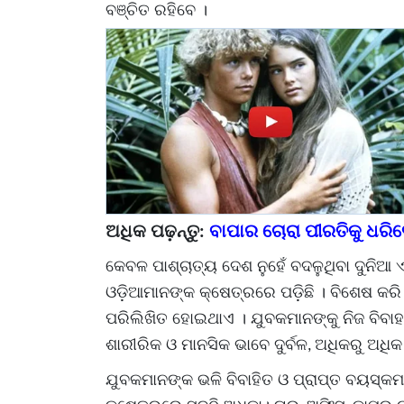
ବଞ୍ଚିତ ରହିବେ ।
ବାପାର ଚୋରା ପୀରତିକୁ ଧରି
ଅଧିକ ପଢ଼ନ୍ତୁ
:
କେବଳ ପାଶ୍ଚାତ୍ୟ ଦେଶ ନୁହେଁ ବଦଳୁଥିବା ଦୁନିଆ 
ଓଡ଼ିଆମାନଙ୍କ କ୍ଷେତ୍ରରେ ପଡ଼ିଛି । ବିଶେଷ କର
ପରିଲିଖିତ ହୋଇଥାଏ । ଯୁବକମାନଙ୍କୁ ନିଜ ବିବାହ
ଶାରୀରିକ ଓ ମାନସିକ ଭାବେ ଦୁର୍ବଳ
ଅଧିକରୁ ଅଧିକ 
,
ଯୁବକମାନଙ୍କ ଭଳି ବିବାହିତ ଓ ପ୍ରାପ୍ତ ବୟସ୍କମା