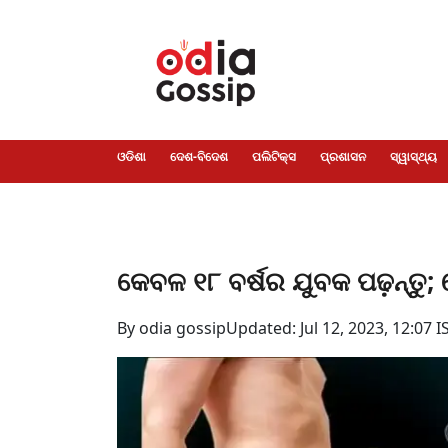
ଓଡିଶା
ଦେଶ-
ପଲିଟିକ୍ସ
ପ୍ରଶାସନ
ସ୍ୱାସ୍ଥ୍ୟ
ଗସିପ
ମନୋରଞ୍ଜନ
କ୍ରାଇମ
ଲାଇଫ
ସମସ୍ୟା
ଟେକ୍ନୋଲୋଜି
ଶିକ୍ଷା
ବିଜ୍ଞାନ
ଖେଳ
ବିଦେଶ
ସ୍ପେଶାଲ
ଷ୍ଟାଇଲ
ଓଡିଶା
ଦେଶ-ବିଦେଶ
ପଲିଟିକ୍ସ
ପ୍ରଶାସନ
ସ୍ୱାସ୍ଥ୍ୟ
କେବଳ ୧୮ ବର୍ଷର ଯୁବକ ପଢ଼ନ୍ତୁ;
By odia gossip
Updated: Jul 12, 2023, 12:07 I