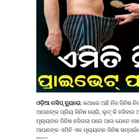
ଓଡ଼ିଆ ଗସିପ୍ ବ୍ୟୁରୋ
କଥାରେ ଅଛି ନିଜ ଜିନିଷ ନି
:
ଆପଣଙ୍କ ପ୍ରିୟ ଜିନିଷ ଚୋରି, ଲୁଟ୍ କି ହଜିବାର 
ମୂଲ୍ୟବାନ ଜିନିଷ ହଜିଗଲା ପରେ ଆଉ ଯେତେ ଖୋଜ
ଆପଣଙ୍କ ଏମିତି ଏକ ମୂଲ୍ୟବାନ ଜିନିଷ ସମ୍ପର୍କର