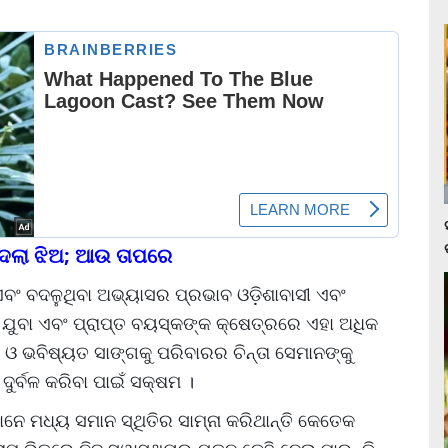
ଦେଲା ଝିଅ; ଆଉ ତାପରେ
ଏବଂ ବଦଳୁଥିବା ଅଭ୍ୟାସର ପ୍ରଭାବ ଓଡ଼ିଶାବାସୀ ଏବଂ
ି ଯୁବା ଏବଂ ପ୍ରାପ୍ତ ବୟସ୍କଙ୍କ କ୍ଷେତ୍ରରେ ଏହା ଅଧିକ
 ଓ ଭବିଷ୍ୟତ ସାଙ୍ଗକୁ ପରିବାରର ଚିନ୍ତା ସେମାନଙ୍କୁ
ଦୁର୍ବଳ କରିବା ପାଇଁ ସକ୍ଷମ ।
ନେ ମଧ୍ୟ ସମାନ ସ୍ଥିତିର ସାମ୍ନା କରିଥାନ୍ତି କେତେକ