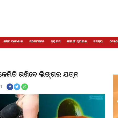
ଗସିପ ସ୍ପେଶାଲ
ମନୋରଞ୍ଜନ
କ୍ରାଇମ
ଲାଇଫ ଷ୍ଟାଇଲ
ସମସ୍ୟା
ଟେକ୍ନ
 କେମିତି ରଖିବେ ଲିଙ୍ଗର ଯତ୍ନ
ST