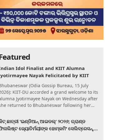
Featured
Indian Idol Finalist and KIIT Alumna
Jyotirmayee Nayak Felicitated by KIIT
Bhubaneswar (Odia Gossip Bureau, 15 July
2026): KIIT-DU accorded a grand welcome to its
alumna Jyotirmayee Nayak on Wednesday after
she returned to Bhubaneswar following her
qualification for the Gra
କିଟ୍‍ ଛାତ୍ରୀ ‘ଇଣ୍ଡିଆନ୍ ଆଇଡଲ୍‌’ ୨୦୨୬; ଗ୍ରାଣ୍ଡ
ଫିନାଲିଷ୍ଟ ଜ୍ୟୋତିର୍ମୟୀଙ୍କ ହୋମ୍‍କମିଂ ସେଲିବ୍ରେସନ୍‍,
କିଟରେ ଉଚ୍ଛ୍ୱସିତ ସମ୍ବର୍ଦ୍ଧନା