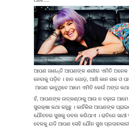
ଅଟେ....
ଆପଣ ଜାଣନ୍ତି ଆପଣଙ୍କ ଶରୀର ଏମିତି ଅନେକ ଅଙ
ନେବାକୁ ପଡ଼ିବ । ହାତ ଗୋଡ଼, ଆଖି କାନ ନାକ ଓ ପା
ଆପଣ ଭାବୁଥିବେ ଆମେ ଏମିତି କେଉଁ ଅଙ୍ଗ କଥା କ
ହଁ, ଆପଣଙ୍କ ଉତ୍କଣ୍ଠାକୁ ଆଉ ନ ବଢ଼ାଇ ଆମେ ଆଜ
ସୁରକ୍ଷା କଥା କହୁଛୁ । କାହିଁକିନା ଆପଣଙ୍କ ପ୍ର
ଯୌବନର ସୁଖକୁ ଡବଲ କରିଥାଏ । ରାତିରେ ସାଥୀ ସ
ବେଳକୁ ଯଦି ଆପଣ ସେହି ଯୌନ ସୁଖ ପ୍ରଦାନକାରୀ