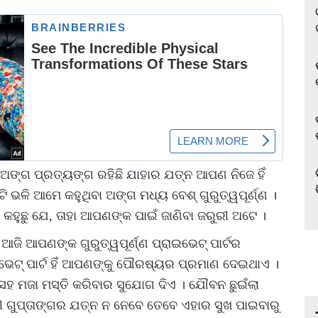
୍ଗ ପ୍ରତ୍ୟଙ୍ଗ ରହିଛି ଯାହାର ଯତ୍ନ ଆପଣ ନିଜେ ହିଁ
ଟି ଭଳି ଆମେ କହୁଥିବା ଅଙ୍ଗ ମଧ୍ୟ ବେଶ୍ ଗୁରୁତ୍ୱପୂର୍ଣ୍ଣ ।
ହୁଛୁ ଯେ, ତାହା ଆପଣଙ୍କ ପାଇଁ ଜାଣିବା ଜରୁରୀ ଅଟେ ।
ି ଆପଣଙ୍କ ଗୁରୁତ୍ୱପୂର୍ଣ୍ଣ ପ୍ରାଇଭେଟ୍ ପାର୍ଟର
ାଇଭେଟ୍ ପାର୍ଟ ହିଁ ଆପଣଙ୍କୁ ପୌରଷ୍ୟର ପ୍ରମାଣ ଦେଇଥାଏ ।
ହ ମଜା ମସ୍ତି କରିବାର ସୁଯୋଗ ଦିଏ । ଯୌବନ ଛୁଇଁଲା
 ଗୁପ୍ତାଙ୍ଗର ଯତ୍ନ ନ ନେବେ ତେବେ ଏହାର ସୁଖ ପାଇବାରୁ