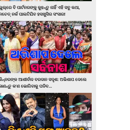
ଭୁଲ୍‌ରେ ବି ପାର୍ଟନରଙ୍କୁ କୁହନ୍ତୁ ନାହିଁ ଏହି ସବୁ କଥା,
ନଚେତ୍‌ ନର୍କ ପାଲଟିଯିବ ହସଖୁସିର ସଂସାର!
କିନ୍ନରଙ୍କ ଆଶୀର୍ବାଦ ବରଦାନ ସଦୃଶ: ଅଭିଶାପ ଦେଲେ
ଜାଣନ୍ତୁ କ’ଣ ଭୋଗିବାକୁ ପଡିବ...