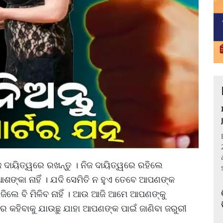
ଜ ଦାୟିତ୍ୱରେ ରଖନ୍ତୁ । ନିଜ ଦାୟିତ୍ୱରେ ରହିଲେ
ଆଶଙ୍କା ନାହିଁ । ଯଦି ସେମିତି ନ ହୁଏ ତେବେ ଆପଣଙ୍କ
ିଲେ ବି ମିଳିବ ନାହିଁ । ଆଉ ଆଜି ଆମେ ଆପଣଙ୍କୁ
େ କହିବାକୁ ଯାଉଛୁ ଯାହା ଆପଣଙ୍କ ପାଇଁ ଜାଣିବା ଜରୁରୀ