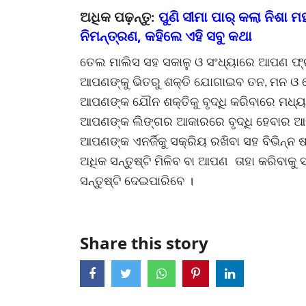
ପୁଣି ସୀମା ପାର୍ କଲା ନିଶା
ଅଧିକ ପଢ଼ନ୍ତୁ
:
ନିମନ୍ତ୍ରଣ, କହିଲେ ଏହି ସବୁ କଥା
ତେଲ ମାଲିସ ସହ ସକାଳୁ ଓ ସଂଧ୍ୟାରେ ଆପଣ ଫ୍ରୁଟ୍
ଆପଣଙ୍କୁ ଭିତରୁ ଶକ୍ତି ଯୋଗାଇବ ତନ
ମନ ଓ ଯ
,
ଆପଣଙ୍କ ଯୌନ ଶକ୍ତିକୁ ବୃଦ୍ଧି କରିବାରେ ମଧ୍ୟ 
ଆପଣଙ୍କ ଲିଙ୍ଗର ଆକାରରେ ବୃଦ୍ଧି ହେବାର ଆବଶ୍
ଆପଣଙ୍କ ଏନର୍ଜିକୁ ସକ୍ରିୟ ରଖିବା ସହ ବିଭିନ୍ନ 
ଅଧିକ ସନ୍ତୁଷ୍ଟି ମିଳିବ ବା ଆପଣ ତାହା କରିବାକୁ
ସନ୍ତୁଷ୍ଟି ଦେଇପାରିବେ ।
Share this story