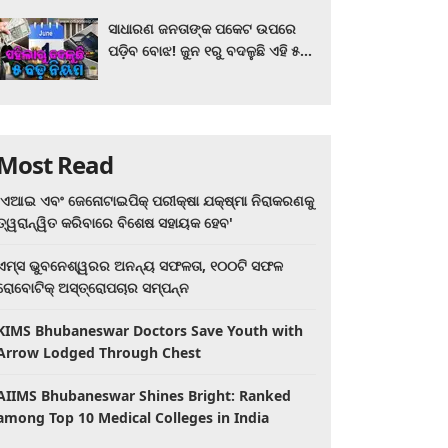
ସାଧାରଣ ଜନତାଙ୍କ ପକେଟ ଉପରେ
ପଡ଼ିବ ବୋଝ! ଜୁନ ୧ରୁ ବଦଳୁଛି ଏହି ୫
ବଡ଼ ନିୟମ
Most Read
'ଏଆଇ ଏବଂ ଜେନୋଟାଇପିକ୍ ପରୀକ୍ଷା ଯକ୍ଷ୍ମା ନିରାକରଣକୁ
ତ୍ୱରାନ୍ୱିତ କରିବାରେ ବିଶେଷ ସହାୟକ ହେବ'
ଏମ୍ସ ଭୁବନେଶ୍ୱରର ଅନନ୍ୟ ସଫଳତା, ୧୦୦ଟି ସଫଳ
ରୋବୋଟିକ୍ ଅସ୍ତ୍ରୋପଚାର ସମ୍ପନ୍ନ
KIMS Bhubaneswar Doctors Save Youth with
Arrow Lodged Through Chest
AIIMS Bhubaneswar Shines Bright: Ranked
among Top 10 Medical Colleges in India