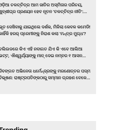
ଓଡ଼ିଆ ଚଳଚ୍ଚିତ୍ର ଆମ ଜାତିର ଅସ୍ମିତାର ପରିଚୟ,
ଖୁବ୍‌ଶୀଘ୍ର ପ୍ରଣୟନ ହେବ ନୂତନ ‘ଚଳଚ୍ଚିତ୍ର ନୀତି’:
ମୁଖ୍ୟମନ୍ତ୍ରୀ ମୋହନ ଚରଣ ମାଝୀ
ଭୂତ ଦେଖିବାକୁ ଯାଇଥିଲେ ଦର୍ଶକ, ମିଳିଲା କେବଳ କମେଡି!
କାହିଁକି ହରର୍‌ ପ୍ରେମୀଙ୍କୁ ନିରାଶ କଲା ‘ମନ୍ତ୍ର ମୁଗ୍ଧ’?
ବଲିଉଡରେ କିଏ ଏହି ନବାଗତ ଯିଏ କି ଏବେ ଆଲିଆ
ଭଟ୍ଟ, ଐଶ୍ୱର୍ଯ୍ୟାଙ୍କୁ ମାତ୍‌ ଦେଇ ନମ୍ବର ୧ ଆସନ
ହାତେଇଛନ୍ତି, ସିନେ ପ୍ରେମୀ ଏବେ ହିଁ ଜାଣି ନିଅନ୍ତୁ ...
ଦିବଙ୍ଗତ ଅଭିନେତା ଧର୍ମେନ୍ଦ୍ରଙ୍କୁ ମରଣୋତ୍ତର ପଦ୍ମ
ବିଭୂଷଣ: ରାଷ୍ଟ୍ରପତିଙ୍କଠାରୁ ସମ୍ମାନ ଗ୍ରହଣ ବେଳେ
ଭାବପ୍ରବଣ ହେଲେ ହେମା ମାଳିନୀ
Trending