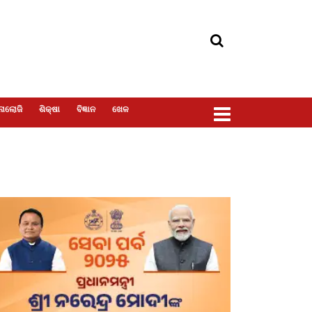
ୋଲୋଜି
ଶିକ୍ଷା
ବିଜ୍ଞାନ
ଖେଳ