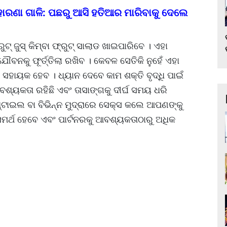
 ମହାରଣା ଗାଳି: ପଛରୁ ଆସି ହତିଆର ମାରିବାକୁ ଦେଲେ
 ଜୁସ୍ କିମ୍ବା ଫ୍ରୁଟ୍ ସାଲାଡ ଖାଇପାରିବେ । ଏହା
ୌବନକୁ ଫୂର୍ତ୍ତିଲା ରଖିବ । କେବଳ ସେତିକି ନୁହେଁ ଏହା
ସହାୟକ ହେବ । ଧ୍ୟାନ ଦେବେ କାମ ଶକ୍ତି ବୃଦ୍ଧି ପାଇଁ
ୟକତା ରହିଛି ଏବଂ ତାସାଙ୍ଗକୁ ଦୀର୍ଘ ସମୟ ଧରି
ଷ୍ଟାଇଲ ବା ବିଭିନ୍ନ ମୁଦ୍ରାରେ ସେକ୍ସ କଲେ ଆପଣଙ୍କୁ
 ସମର୍ଥ ହେବେ ଏବଂ ପାର୍ଟନରକୁ ଆବଶ୍ୟକତାଠାରୁ ଅଧିକ