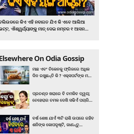
ବଲିଉଡରେ କିଏ ଏହି ନବାଗତ ଯିଏ କି ଏବେ ଆଲିଆ
ଭଟ୍ଟ, ଐଶ୍ୱର୍ଯ୍ୟାଙ୍କୁ ମାତ୍‌ ଦେଇ ନମ୍ବର ୧ ଆସନ
ହାତେଇଛନ୍ତି, ସିନେ ପ୍ରେମୀ ଏବେ ହିଁ ଜାଣି ନିଅନ୍ତୁ ...
Elsewhere On Odia Gossip
ମାଛ ଏବଂ ଚିକେନକୁ ଫ୍ରିଜରେ ଅଧିକ
ଦିନ ରଖୁଛନ୍ତି କି ? ଏକ୍ସପର୍ଟଙ୍କ ମତ
କିଛି ଏପରି ରହିଛି...
ପ୍ରଚଣ୍ଡ ଖରାରେ ବି ଚମକିବ ତ୍ୱଚା;
ଚେହେରାର ଚମକ ଦେଖି ସଭିଏଁ ପଚାରିବେ
ଗ୍ଲୋ’ର ସିକ୍ରେଟ! ଆପଣାନ୍ତୁ ଏହି...
ବର୍ଷ ଶେଷ ଯାଏଁ ୩ଟି ରାଶି ଉପରେ ରହିବ
ଶନିଙ୍କ କୋପଦୃଷ୍ଟି, ଜାଣନ୍ତୁ
ଆପଣଙ୍କ ରାଶି ଏଥିରେ ନାହିଁ ତ?