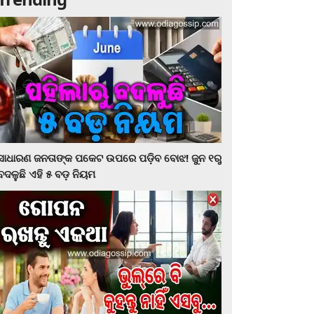
ସାଧାରଣ ଜନତାଙ୍କ ପକେଟ ଉପରେ ପଡ଼ିବ ବୋଝ! ଜୁନ ୧ରୁ
ବଦଳୁଛି ଏହି ୫ ବଡ଼ ନିୟମ