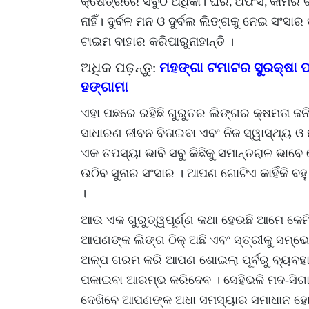
କ୍ଷେତ୍ରରେ ସବୁଠି ଅଧିକା। ଘର
ଅଫିସ
କାମର ଚ
,
,
ନାହିଁ। ଦୁର୍ବଳ ମନ ଓ ଦୁର୍ବଲ ଲିଙ୍ଗକୁ ନେଇ ସଂସାର
ଟାଇମ ବାହାର କରିପାରୁନାହାନ୍ତି ।
ମହଙ୍ଗା ଟମାଟର ସୁରକ୍ଷା ପ
ଅଧିକ ପଢ଼ନ୍ତୁ
:
ହଙ୍ଗାମା
ଏହା ପଛରେ ରହିଛି ଗୁରୁତର ଲିଙ୍ଗର କ୍ଷମତା ଜ
ସାଧାରଣ ଜୀବନ ବିତାଇବା ଏବଂ ନିଜ ସ୍ୱାସ୍ଥ୍ୟ ଓ
ଏକ ତପସ୍ୟା ଭାବି ସବୁ କିଛିକୁ ସମାନ୍ତରାଳ ଭାବେ
ଉଠିବ ସୁନାର ସଂସାର । ଆପଣ ଗୋଟିଏ କାହିଁକି ବହୁ
।
ଆଉ ଏକ ଗୁରୁତ୍ୱପୂର୍ଣ୍ଣ କଥା ହେଉଛି ଆମେ କେମ
ଆପଣଙ୍କ ଲିଙ୍ଗ ଠିକ୍ ଅଛି ଏବଂ ସ୍ତ୍ରୀକୁ ସମ୍
ଅଳ୍ପ ଗରମ କରି ଆପଣ ଶୋଇଲା ପୂର୍ବରୁ ବ୍ୟବହାର 
ପକାଇବା ଆରମ୍ଭ କରିଦେବ । ସେହିଭଳି ମଦ-ସିଗାରେ
ଦେଖିବେ ଆପଣଙ୍କ ଅଧା ସମସ୍ୟାର ସମାଧାନ ହ