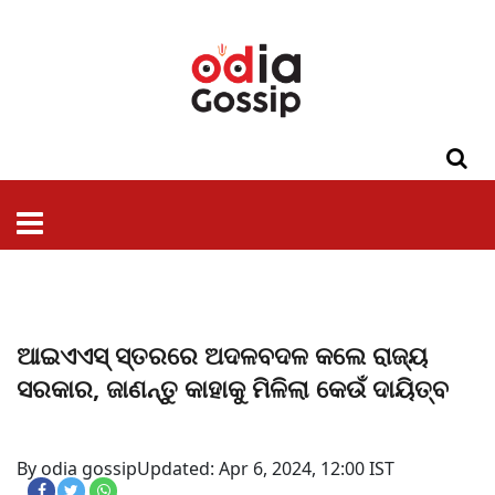
ଓଡିଶା
ଦେଶ-
ପଲିଟିକ୍ସ
ପ୍ରଶାସନ
ସ୍ୱାସ୍ଥ୍ୟ
ଗସିପ
ମନୋରଞ୍ଜନ
କ୍ରାଇମ
ଲାଇଫ
ସମସ୍ୟା
ଟେକ୍ନୋଲୋଜି
ଶିକ୍ଷା
ବିଜ୍ଞାନ
ଖେଳ
ବିଦେଶ
ସ୍ପେଶାଲ
ଷ୍ଟାଇଲ
ଆଇଏଏସ୍‌ ସ୍ତରରେ ଅଦଳବଦଳ କଲେ ରାଜ୍ୟ
ସରକାର, ଜାଣନ୍ତୁ କାହାକୁ ମିଳିଲା କେଉଁ ଦାୟିତ୍ବ
By odia gossip
Updated: Apr 6, 2024, 12:00 IST