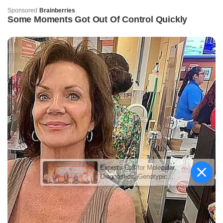
Experts Call for Molecular
Diagnostics, Genotypic
Testing, Targeted Next-
Generation Sequencing and
AI to Accelerate TB
Elimination