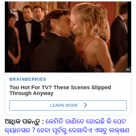
ଆଧିକ ପଢନ୍ତୁ :
କେମିତି ଜାଣିବେ ହୋଇଛି କି ପେଟ
କ୍ୟାନସର ? ହେବା ପୂର୍ବରୁ ଦେଖାଦିଏ ଏସବୁ ଲକ୍ଷଣ