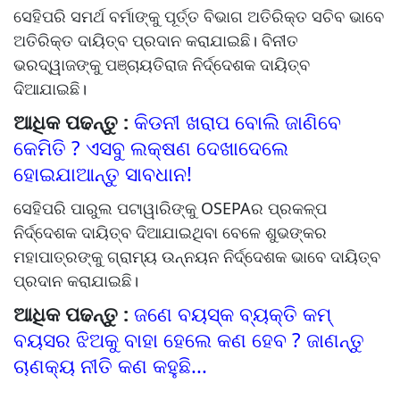
ସେହିପରି ସମର୍ଥ ବର୍ମାଙ୍କୁ ପୂର୍ତ୍ତ ବିଭାଗ ଅତିରିକ୍ତ ସଚିବ ଭାବେ
ଅତିରିକ୍ତ ଦାୟିତ୍ବ ପ୍ରଦାନ କରାଯାଇଛି। ବିନୀତ
ଭରଦ୍ୱାଜଙ୍କୁ ପଞ୍ଚାୟତିରାଜ ନିର୍ଦ୍ଦେଶକ ଦାୟିତ୍ବ
ଦିଆଯାଇଛି।
ଆଧିକ ପଢନ୍ତୁ :
କିଡନୀ ଖରାପ ବୋଲି ଜାଣିବେ
କେମିତି ? ଏସବୁ ଲକ୍ଷଣ ଦେଖାଦେଲେ
ହୋଇଯାଆନ୍ତୁ ସାବଧାନ!
ସେହିପରି ପାରୁଲ ପଟାୱାରିଙ୍କୁ OSEPAର ପ୍ରକଳ୍ପ
ନିର୍ଦ୍ଦେଶକ ଦାୟିତ୍ବ ଦିଆଯାଇଥିବା ବେଳେ ଶୁଭଙ୍କର
ମହାପାତ୍ରଙ୍କୁ ଗ୍ରାମ୍ୟ ଉନ୍ନୟନ ନିର୍ଦ୍ଦେଶକ ଭାବେ ଦାୟିତ୍ବ
ପ୍ରଦାନ କରାଯାଇଛି।
ଆଧିକ ପଢନ୍ତୁ :
ଜଣେ ବୟସ୍କ ବ୍ୟକ୍ତି କମ୍
ବୟସର ଝିଅକୁ ବାହା ହେଲେ କଣ ହେବ ? ଜାଣନ୍ତୁ
ଚାଣକ୍ୟ ନୀତି କଣ କହୁଛି...