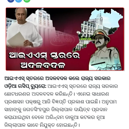
ଆଇଏଏସ୍‌ ସ୍ତରରେ ଅଦଳବଦଳ କଲେ ରାଜ୍ୟ ସରକାର
ଓଡ଼ିଆ ଗସିପ୍ ବ୍ୟୁରୋ:
ଆଇଏଏସ୍‌ ସ୍ତରରେ ରାଜ୍ୟ ସରକାର
ଛୋଟଧରଣର ଅଦଳବଦଳ କରିଛନ୍ତି। ଏନେଇ ସାଧାରଣ
ପ୍ରଶାସନ ପକ୍ଷରୁ ଆଜି ବିଜ୍ଞପ୍ତି ପ୍ରକାଶ ପାଇଛି। ଅନୁପମ
ସାହାଙ୍କୁ ଜଗତସିଂହପୁର ଜିଲ୍ଲାପାଳ ଦାୟିତ୍ବ ପ୍ରଦାନ
କରାଯାଇଥିବା ବେଳେ ଅରିନ୍ଦମ ଡାକୁଆ କଟକର ନୂଆ
ଜିଲ୍ଲାପାଳ ଭାବେ ନିଯୁକ୍ତ ହୋଇଛନ୍ତି।