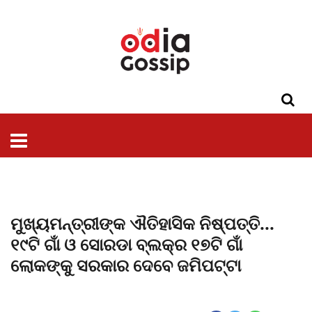
ଓଡିଶା
ଦେଶ-
ପଲିଟିକ୍ସ
ପ୍ରଶାସନ
ସ୍ୱାସ୍ଥ୍ୟ
ଗସିପ
ମନୋରଞ୍ଜନ
କ୍ରାଇମ
ଲାଇଫ
ସମସ୍ୟା
ଟେକ୍ନୋଲୋଜି
ଶିକ୍ଷା
ବିଜ୍ଞାନ
ଖେଳ
ବିଦେଶ
ସ୍ପେଶାଲ
ଷ୍ଟାଇଲ
ମୁଖ୍ୟମନ୍ତ୍ରୀଙ୍କ ଐତିହାସିକ ନିଷ୍ପତ୍ତି...
୧୯ଟି ଗାଁ ଓ ସୋରଡା ବ୍ଲକ୍‌ର ୧୭ଟି ଗାଁ
ଲୋକଙ୍କୁ ସରକାର ଦେବେ ଜମିପଟ୍ଟା