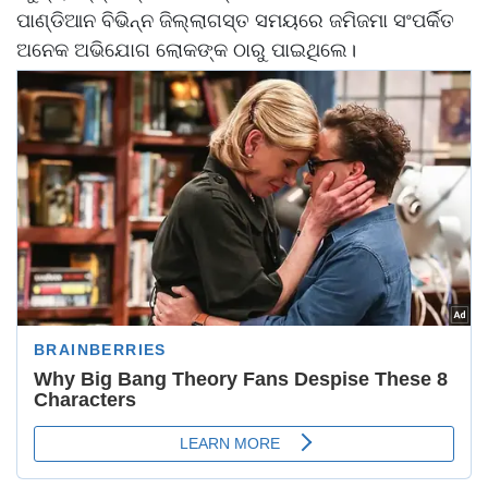
ପାଣ୍ଡିଆନ ବିଭିନ୍ନ ଜିଲ୍ଲାଗସ୍ତ ସମୟରେ ଜମିଜମା ସଂପର୍କିତ
ଅନେକ ଅଭିଯୋଗ ଲୋକଙ୍କ ଠାରୁ ପାଇଥିଲେ।