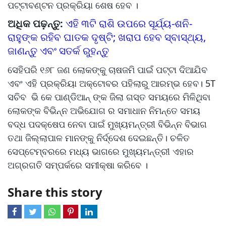
ପଟ୍ଟାବଣ୍ଟନ ପ୍ରକ୍ରିୟା ଶେଷ ହେବ ।
ଅଧିକ ପଢ଼ନ୍ତୁ:
ଏହି ୩ଟି ରାଶି ଉପରେ ସୂର୍ଯ୍ୟ-ଶନି-
ରାହୁଙ୍କ ରହିବ ଘାତକ ଦୃଷ୍ଟି; ଖରାପ ହେବ ସ୍ବାସ୍ଥ୍ୟ,
ଜାଣନ୍ତୁ ଏବଂ ସତର୍କ ରୁହନ୍ତୁ
ସେହିପରି ୧୬୮ ଜଣ ଲୋକଙ୍କୁ ଚାଷଜମି ପାଇଁ ପଟ୍ଟା ଦିଆଯିବ
ଏବଂ ଏହି ପ୍ରକ୍ରିୟା ଅକ୍ଟୋବର ପହିଲାରୁ ଆରମ୍ଭ ହେବ। 5T
ସଚିବ ଭି କେ ପାଣ୍ଡିଆନ୍ ଙ୍କ ଜିଲା ଗସ୍ତ ସମୟରେ ମିଳିଥିବା
ଲୋକଙ୍କ ବିଭିନ୍ନ ଅଭିଯୋଗ ର ସମାଧାନ ନିମନ୍ତେ ସମୟ
ବଦ୍ଧ ପଦକ୍ଷେପ ନେବା ପାଇଁ ମୁଖ୍ୟମନ୍ତ୍ରୀ ବିଭିନ୍ନ ବିଭାଗ
ତଥା ଜିଲ୍ଲାପାଳ ମାନଙ୍କୁ ନିର୍ଦ୍ଦେଶ ଦେଇଛନ୍ତି। ଚଳିତ
ସେପ୍ଟେମ୍ବରରେ ମଧ୍ୟ ଭାଗରେ ମୁଖ୍ୟମନ୍ତ୍ରୀ ଏହାର
ଅଗ୍ରଗତି ସମ୍ପର୍କରେ ସମୀକ୍ଷା କରିବେ ।
Share this story