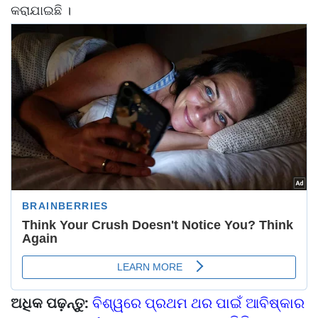
କରାଯାଇଛି ।
ଅଧିକ ପଢ଼ନ୍ତୁ:
ବିଶ୍ୱରେ ପ୍ରଥମ ଥର ପାଇଁ ଆବିଷ୍କାର