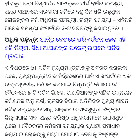
ହୀରାକୁଦ ବନ୍ଧ ବିସ୍ଥାପିତ ମାନଙ୍କର ଦୀର୍ଘ ବର୍ଷର ସମସ୍ୟା,
ଅନ୍ୟ ସ୍ଥାନରେ ସରକାରୀ ଜମିରେ ବହୁ ଦିନ ଧରି ରହୁଥିବା
ଲୋକଙ୍କର ଜମି ଅଧିକାର ସମସ୍ୟା, ରୟତ ସମସ୍ୟା – ଏହିପରି
ଅନେକ ସମସ୍ୟା ସଂପର୍କରେ ୫-ଟି ସଚିବଙ୍କୁ ଜଣାଇଥିଲେ ।
ଅଧିକ ପଢ଼ନ୍ତୁ:
ଆଜିଠୁ ଦେଶରେ ପରିବର୍ତ୍ତନ ହେବ ଏହି
୫ଟି ନିୟମ, ସିଧା ଆପଣଙ୍କ ପକେଟ୍‌ ଉପରେ ପଡିବ
ପ୍ରଭାବ
ଏ ବିଷୟରେ 5T ସଚିବ ମୁଖ୍ୟମନ୍ତ୍ରୀଙ୍କୁ ଅବଗତ କରାଇବା
ପରେ, ମୁଖ୍ୟମନ୍ତ୍ରୀଙ୍କ ନିର୍ଦ୍ଦେଶରେ ଆଜି ଏ ସଂପର୍କରେ ଏକ
ଉଚ୍ଚସ୍ତରୀୟ ବୈଠକ କରାଯାଇ ନିଷ୍ପତ୍ତି ନିଆଯାଇଛି ।
ବୈଠକରେ ୫-ଟି ସଚିବ ଭି.କେ. ପାଣ୍ଡିଆନଙ୍କ ସହିତ ଉନ୍ନୟନ
କମିଶନର ଅନୁ ଗର୍ଗ, ରାଜସ୍ବ ବିଭାଗ ଅତିରିକ୍ତ ମୁଖ୍ୟ ଶାସନ
ସଚିବ ସତ୍ୟବ୍ରତ ସାହୁ, ଗଞ୍ଜାମ ଓ ଝାରସୁଗୁଡା ଜିଲ୍ଲାର
ଜିଲ୍ଲାପାଳ ଏବଂ ଅନ୍ୟ ବରିଷ୍ଠ ଅଧିକାରୀମାନେ ଉପସ୍ଥିତ
ଥିଲେ । ବୈଠକରେ ଜମିଜମା ସମସ୍ୟାର ସ୍ଥାୟୀ ସମାଧାନ
କରାଯାଇ ଲୋକଙ୍କୁ ପଟ୍ଟା ଯୋଗାଇ ଦେବାକୁ ନିଷ୍ପତ୍ତି