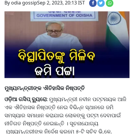
By odia gossip
Sep 2, 2023, 20:13 IST
ମୁଖ୍ୟମନ୍ତ୍ରୀଙ୍କ ଐତିହାସିକ ନିଷ୍ପତ୍ତି
ଓଡ଼ିଆ ଗସିପ୍ ବ୍ୟୁରୋ
ମୁଖ୍ୟମନ୍ତ୍ରୀ ନବୀନ ପଟ୍ଟନାୟକ ଆଜି
:
ଏକ ଐତିହାସକ ନିଷ୍ପତ୍ତି ନେଇ ବିଭିନ୍ନ ସ୍ଥାନରେ ଜମି
ସମସ୍ୟାର ସମାଧାନ କରାଯାଇ ଲୋକଙ୍କୁ ପଟ୍ଟା ଦେବାପାଇଁ
ନୀତିଗତ ନିଷ୍ପତ୍ତି ନେଇଛନ୍ତି । ସୂଚନାଯୋଗ୍ୟ
ମୁଖ୍ୟମନ୍ତ୍ରୀଙ୍କ ନିର୍ଦେଶ କ୍ରମେ ୫-ଟି ସଚିବ ଭି.କେ.