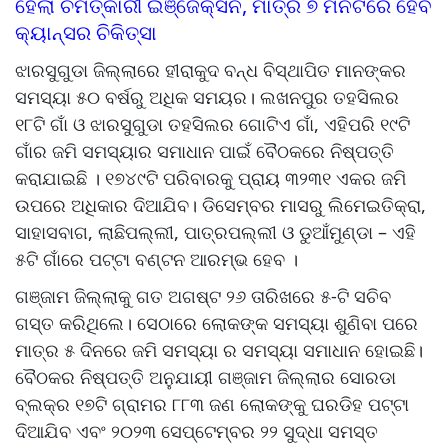
ହେଲା ଚମତ୍କାରୀ ଇଞ୍ଜେକ୍ସନ, ମାତ୍ର ୭ ମିନିଟରେ ହେବ
କ୍ୟାନ୍ସର ଚିକିତ୍ସା
ଝାରସୁଗୁଡା ଜିଲ୍ଲାରେ ହୀରାକୁଦ ବନ୍ଧ ବିସ୍ଥାପିତ ମାନଙ୍କର
ସମସ୍ୟା ୫୦ ବର୍ଷରୁ ଅଧିକ ସମୟର। ଲଖନପୁର ତହସିଲର
୧୮ଟି ଗାଁ ଓ ଝାରସୁଗୁଡା ତହସିଲର ଗୋଟିଏ ଗାଁ, ଏହିପରି ୧୯ଟି
ଗାଁର ଜମି ସମସ୍ୟାର ସମାଧାନ ପାଇଁ ବୈଠକରେ ନିଷ୍ପତ୍ତି
କରାଯାଇଛି । ୧୭୪୯ଟି ପରିବାରକୁ ପ୍ରାୟ ୩୨୩୧ ଏକର ଜମି
ଉପରେ ଅଧିକାର ଦିଆଯିବ। ଡିସେମ୍ବର ମାସରୁ ଲିମେଇତିକ୍ରା,
ସାହାସବାଗ, ଲାଛିପଲ୍ଲୀ, ପାତ୍ରପଲ୍ଲୀ ଓ ଡୁଆଁମୁଣ୍ଡା – ଏହି
୫ଟି ଗାଁରେ ପଟ୍ଟା ବଣ୍ଟନ ଆରମ୍ଭ ହେବ ।
ଗଞ୍ଜାମ ଜିଲ୍ଲାକୁ ଗତ ଅଗଷ୍ଟ ୨୬ ତାରିଖରେ ୫-ଟି ସଚିବ
ଗସ୍ତ କରିଥିଲେ। ସେଠାରେ ଲୋକଙ୍କ ସମସ୍ୟା ଶୁଣିବା ପରେ
ମାତ୍ର ୫ ଦିନରେ ଜମି ସମସ୍ୟା ର ସମସ୍ୟା ସମାଧାନ ହୋଇଛି।
ବୈଠକର ନିଷ୍ପତ୍ତି ଅନୁଯାୟୀ ଗଞ୍ଜାମ ଜିଲ୍ଲାର ସୋରଡା
ବ୍ଲକ୍‌ର ୧୭ଟି ଗ୍ରାମର ୮୮୩ ଜଣ ଲୋକଙ୍କୁ ଘରଡିହ ପଟ୍ଟା
ଦିଆଯିବ ଏବଂ ୨୦୨୩ ସେପ୍ଟେମ୍ବର ୨୨ ସୁଦ୍ଧା ସମସ୍ତ