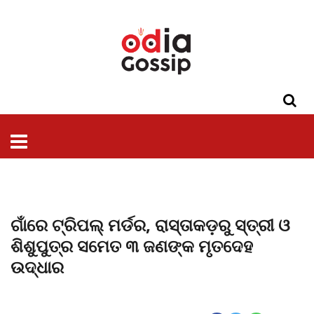
ଓଡିଶା
ଦେଶ-
ପଲିଟିକ୍ସ
ପ୍ରଶାସନ
ସ୍ୱାସ୍ଥ୍ୟ
ଗସିପ
ମନୋରଞ୍ଜନ
କ୍ରାଇମ
ଲାଇଫ
ସମସ୍ୟା
ଟେକ୍ନୋଲୋଜି
ଶିକ୍ଷା
ବିଜ୍ଞାନ
ଖେଳ
ବିଦେଶ
ସ୍ପେଶାଲ
ଷ୍ଟାଇଲ
ଗାଁରେ ଟ୍ରିପଲ୍ ମର୍ଡର, ରାସ୍ତାକଡ଼ରୁ ସ୍ତ୍ରୀ ଓ
ଶିଶୁପୁତ୍ର ସମେତ ୩ ଜଣଙ୍କ ମୃତଦେହ
ଉଦ୍ଧାର