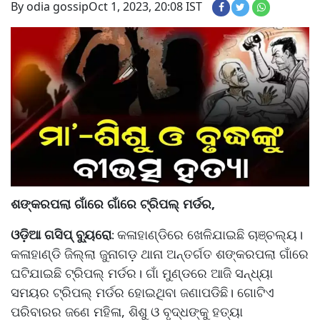
By odia gossip
Oct 1, 2023, 20:08 IST
ଶଙ୍କରପଲା ଗାଁରେ ଗାଁରେ ଟ୍ରିପଲ୍ ମର୍ଡର,
ଓଡ଼ିଆ ଗସିପ୍ ବ୍ୟୁରୋ
କଳାହାଣ୍ଡିରେ ଖେଳିଯାଇଛି ଚାଞ୍ଚଲ୍ୟ।
:
କଳାହାଣ୍ଡି ଜିଲ୍ଲା ଜୁନାଗଡ଼ ଥାନା ଅନ୍ତର୍ଗତ ଶଙ୍କରପଲା ଗାଁରେ
ଘଟିଯାଇଛି ଟ୍ରିପଲ୍ ମର୍ଡର। ଗାଁ ମୁଣ୍ଡରେ ଆଜି ସନ୍ଧ୍ୟା
ସମୟର ଟ୍ରିପଲ୍ ମର୍ଡର ହୋଇଥିବା ଜଣାପଡିଛି। ଗୋଟିଏ
ପରିବାରର ଜଣେ ମହିଳା, ଶିଶୁ ଓ ବୃଦ୍ଧଙ୍କୁ ହତ୍ୟା