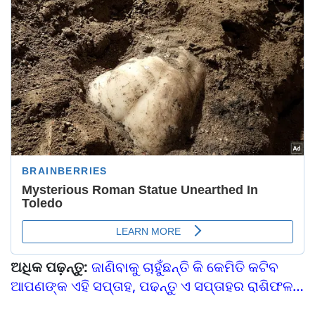
ଅଧିକ ପଢ଼ନ୍ତୁ:
ଜାଣିବାକୁ ଚାହୁଁଛନ୍ତି କି କେମିତି କଟିବ
ଆପଣଙ୍କ ଏହି ସପ୍ତାହ, ପଢନ୍ତୁ ଏ ସପ୍ତାହର ରାଶିଫଳ…