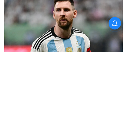
କିଟ୍‍ ଓ କିସ୍‍ ପକ୍ଷରୁ
ଜ୍ୟୋତିର୍ମୟୀଙ୍କୁ ଉଚ୍ଛ୍ୱସିତ
ସମ୍ବର୍ଦ୍ଧନା; ୫ଲକ୍ଷ ଟଙ୍କାର
ପ୍ରୋତ୍ସାହନ ରାଶି ପ୍ରଦାନ