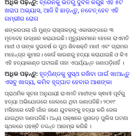
ଅଧିକ ପଢ଼ନ୍ତୁ:
ବ୍ରେନକୁ ଭିତରୁ ଦୁର୍ବଳ କରୁଛି ଏହି ୫ଟି
ଖରାପ ଅଭ୍ୟାସ, ଆଜି ହି ଛାଡ଼ନ୍ତୁ, ନଚେତ୍ ହେବ ଏହି
ଗମ୍ଭୀର ରୋଗ
ଶଙ୍କରପଲା ଗାଁ ମୁଣ୍ଡ ରାସ୍ତାକଡ଼ରୁ ଏକାସାଙ୍ଗରେ ୩
ମୃତଦେହ ଉଦ୍ଧାର କରାଯାଇଛି। ମୃତ୍ୟୁକମାନେ ହେଲେ ରାଏମତି
ମାଝୀ ଓ ତାଙ୍କ ଦୁଇବର୍ଷ ର ପୁଅ ଶିବଶକ୍ତି ମାଝୀ ଏବଂ ଗ୍ରାମର
ମହେନ୍ଦ୍ର କୁମାର। କେଉଁ କାରଣରୁ ହତ୍ୟା କରାଯାଇଛି ଓ କିଏ
ଏହି ହତ୍ୟାକାଣ୍ଡ ଘଟାଇଛି ତାହା ଏପର୍ଯ୍ୟନ୍ତ ଜଣାପଡ଼ିନାହିଁ ।
ଅଧିକ ପଢ଼ନ୍ତୁ:
ହୃତ୍‌ପିଣ୍ଡକୁ ସୁସ୍ଥ ରଖିବା ପାଇଁ ଖାଆନ୍ତୁ
ଏସବୁ ଖାଦ୍ୟ, କମିବ ହୃଦ୍‌ଘାତ ହେବାର ଆଶଙ୍କା
ପ୍ରାଥମିକ ସୂଚନା ଅନୁଯାୟୀ ରାଏମତି ମାଝୀଙ୍କ ସ୍ଵାମୀ ପୂର୍ବରୁ
ହତ୍ୟା ଅଭିଯୋଗରେ ଜେଲରେ ଥିବା ଜଣାପଡିଛି। ୨୦୧୯
ମସିହାରେ ସେହି ଗାଁର ଜଣେ ଯୁବକଙ୍କୁ ହତ୍ୟା କରି ଜେଲ
ଯାଇଥିବା ଜଣାପଡିଛି। ଅନ୍ୟ ପକ୍ଷରେ ଜୁନାଗଡ଼ ପୁଲିସ ଘଟଣା
ସ୍ଥଳରେ ପହଞ୍ଚି ତଦନ୍ତ ଆରମ୍ଭ କରିଛି ।