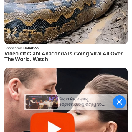
କିଟ୍‍ ଓ କିସ୍‍ ପକ୍ଷରୁ
ଜ୍ୟୋତିର୍ମୟୀଙ୍କୁ ଉଚ୍ଛ୍ୱସିତ
ସମ୍ବର୍ଦ୍ଧନା; ୫ଲକ୍ଷ ଟଙ୍କାର
ପ୍ରୋତ୍ସାହନ ରାଶି ପ୍ରଦାନ