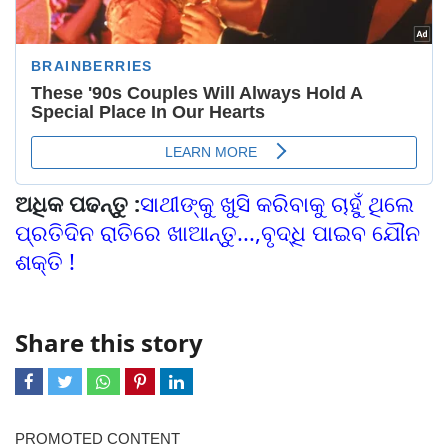
ଅଧିକ ପଢନ୍ତୁ :
ସାଥୀଙ୍କୁ ଖୁସି କରିବାକୁ ଚାହୁଁ ଥିଲେ
ପ୍ରତିଦିନ ରାତିରେ ଖାଆନ୍ତୁ...,ବୃଦ୍ଧି ପାଇବ ଯୌନ
ଶକ୍ତି !
Share this story