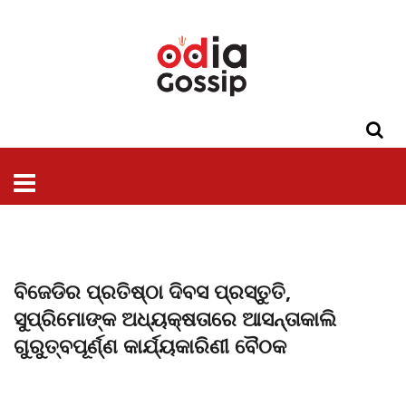
ଓଡିଶା
ଦେଶ-
ପଲିଟିକ୍ସ
ପ୍ରଶାସନ
ସ୍ୱାସ୍ଥ୍ୟ
ଗସିପ
ମନୋରଞ୍ଜନ
କ୍ରାଇମ
ଲାଇଫ
ସମସ୍ୟା
ଟେକ୍ନୋଲୋଜି
ଶିକ୍ଷା
ବିଜ୍ଞାନ
ଖେଳ
ବିଦେଶ
ସ୍ପେଶାଲ
ଷ୍ଟାଇଲ
ବିଜେଡିର ପ୍ରତିଷ୍ଠା ଦିବସ ପ୍ରସ୍ତୁତି,
ସୁପ୍ରିମୋଙ୍କ ଅଧ୍ୟକ୍ଷତାରେ ଆସନ୍ତାକାଲି
ଗୁରୁତ୍ବପୂର୍ଣ୍ଣ କାର୍ଯ୍ୟକାରିଣୀ ବୈଠକ