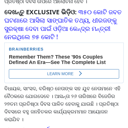
ପ୍ରତିଷ୍ଠା ଦିବସ ଉପରେ ଆଲୋଚନା ହେବ ।
ଦେଖନ୍ତୁ EXCLUSIVE ଭିଡ଼ିଓ:
୩୫୦ କୋଟି ଜବତ
ଘଟଣାରେ ଆସିଲା ସାଙ୍ଘାତିକ ତଥ୍ୟ, ଧୀରଜଙ୍କୁ
ସୁରକ୍ଷା ଦେବା ପାଇଁ ଓଡ଼ିଆ କେନ୍ଦ୍ର ମନ୍ତ୍ରୀ
ନେଇଥିଲେ ୭୫ କୋଟି !
ବିଧାୟକ, ସାଂସଦ, ବରିଷ୍ଠ ନେତାଙ୍କ ସହ ଯୁବ ନେତାମାନେ ଏହି
ବୈଠକରେ ଯୋଗଦେବେ । ଆସନ୍ତା ୨୬ ତାରିଖରେ ବିଜେଡିର
୨୭ତମ ପ୍ରତିଷ୍ଠା ଦିବସ ପାଳିତ ହେବାକୁ ଯାଉଛି । ପ୍ରତିଷ୍ଠା
ଦିବସରେ ବହୁ ଜନହିତକର କାର୍ଯ୍ୟକ୍ରମମାନ ଆୟୋଜନ
କରାଯିବ ।