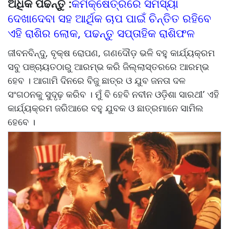
ଅଧିକ ପଢନ୍ତୁ :
କର୍ମକ୍ଷେତ୍ରରେ ସମସ୍ୟା
ଦେଖାଦେବା ସହ ଆର୍ଥିକ ଚାପ ପାଇଁ ଚିନ୍ତିତ ରହିବେ
ଏହି ରାଶିର ଲୋକ, ପଢନ୍ତୁ ସପ୍ତାହିକ ରାଶିଫଳ
ଜୀବନବିନ୍ଦୁ, ବୃକ୍ଷ ରୋପଣ, ଗଣଦୌଡ଼ ଭଳି ବହୁ କାର୍ଯ୍ୟକ୍ରମ
ସବୁ ପଞ୍ଚାୟତଠାରୁ ଆରମ୍ଭ କରି ଜିଲ୍ଲାସ୍ତରରେ ଆରମ୍ଭ
ହେବ । ଆଗାମି ଦିନରେ ବିଜୁ ଛାତ୍ର ଓ ଯୁବ ଜନତା ଦଳ
ସଂଗଠନକୁ ସୁଦୃଢ଼ କରିବ । ମୁଁ ବି ହେବି ନବୀନ ଓଡ଼ିଶା ସାରଥୀ’ ଏହି
କାର୍ଯ୍ୟକ୍ରମ ଜରିଆରେ ବହୁ ଯୁବକ ଓ ଛାତ୍ରମାନେ ସାମିଲ
ହେବେ ।