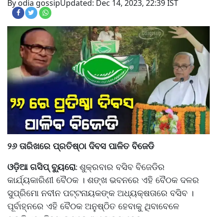
By odia gossip
Updated: Dec 14, 2023, 22:39 IST
୨୬ ତାରିଖରେ ପ୍ରତିଷ୍ଠା ଦିବସ ପାଳିତ ବିଜେଡି
ଓଡ଼ିଆ ଗସିପ୍ ବ୍ୟୁରୋ
ଶୁକ୍ରବାର ବସିବ ବିଜେଡିର
:
କାର୍ଯ୍ୟକାରିଣୀ ବୈଠକ । ଶଙ୍ଖ ଭବନରେ ଏହି ବୈଠକ ଦଳର
ସୁପ୍ରିମୋ ନବୀନ ପଟ୍ଟନାୟକଙ୍କ ଅଧ୍ୟକ୍ଷତାରେ ବସିବ ।
ପୂର୍ବାହ୍ନରେ ଏହି ବୈଠକ ଅନୁଷ୍ଠିତ ହେବାକୁ ଥିବାବେଳେ