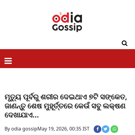
ଓଡିଶା
ଦେଶ-
ପଲିଟିକ୍ସ
ପ୍ରଶାସନ
ସ୍ୱାସ୍ଥ୍ୟ
ଗସିପ
ମନୋରଞ୍ଜନ
କ୍ରାଇମ
ଲାଇଫ
ସମସ୍ୟା
ଟେକ୍ନୋଲୋଜି
ଶିକ୍ଷା
ବିଜ୍ଞାନ
ଖେଳ
ବିଦେଶ
ସ୍ପେଶାଲ
ଷ୍ଟାଇଲ
ମୃତ୍ୟୁ ପୂର୍ବରୁ ଶରୀର ଦେଇଥାଏ ୭ଟି ସଙ୍କେତ,
ଜାଣନ୍ତୁ ଶେଷ ମୁହୂର୍ତ୍ତରେ କେଉଁ ସବୁ ଲକ୍ଷଣ
ଦେଖାଯାଏ...
By odia gossip
May 19, 2026, 00:35 IST