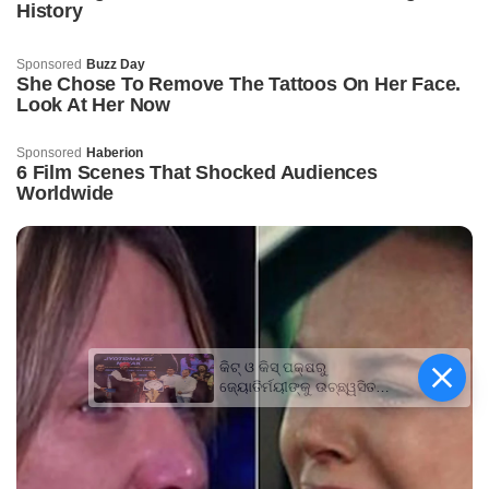
କିଟ୍‍ ଓ କିସ୍‍ ପକ୍ଷରୁ
ଜ୍ୟୋତିର୍ମୟୀଙ୍କୁ ଉଚ୍ଛ୍ୱସିତ
ସମ୍ବର୍ଦ୍ଧନା; ୫ଲକ୍ଷ ଟଙ୍କାର
ପ୍ରୋତ୍ସାହନ ରାଶି ପ୍ରଦାନ