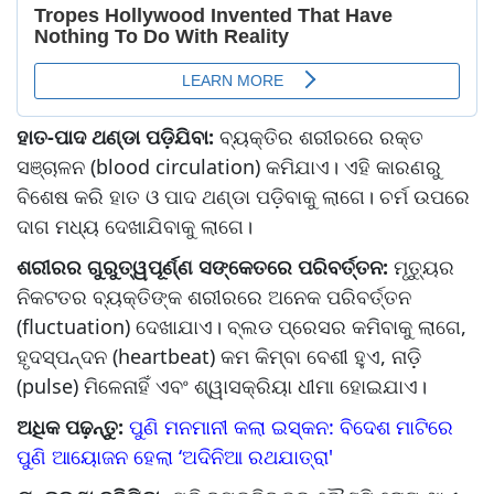
ହାତ-ପାଦ ଥଣ୍ଡା ପଡ଼ିଯିବା:
ବ୍ୟକ୍ତିର ଶରୀରରେ ରକ୍ତ
ସଞ୍ଚାଳନ (blood circulation) କମିଯାଏ। ଏହି କାରଣରୁ
ବିଶେଷ କରି ହାତ ଓ ପାଦ ଥଣ୍ଡା ପଡ଼ିବାକୁ ଲାଗେ। ଚର୍ମ ଉପରେ
ଦାଗ ମଧ୍ୟ ଦେଖାଯିବାକୁ ଲାଗେ।
ଶରୀରର ଗୁରୁତ୍ୱପୂର୍ଣ୍ଣ ସଙ୍କେତରେ ପରିବର୍ତ୍ତନ:
ମୃତ୍ୟୁର
ନିକଟତର ବ୍ୟକ୍ତିଙ୍କ ଶରୀରରେ ଅନେକ ପରିବର୍ତ୍ତନ
(fluctuation) ଦେଖାଯାଏ। ବ୍ଲଡ ପ୍ରେସର କମିବାକୁ ଲାଗେ,
ହୃଦସ୍ପନ୍ଦନ (heartbeat) କମ କିମ୍ବା ବେଶୀ ହୁଏ, ନାଡ଼ି
(pulse) ମିଳେନାହିଁ ଏବଂ ଶ୍ୱାସକ୍ରିୟା ଧୀମା ହୋଇଯାଏ।
ଅଧିକ ପଢ଼ନ୍ତୁ:
ପୁଣି ମନମାନୀ କଲା ଇସ୍କନ: ବିଦେଶ ମାଟିରେ
ପୁଣି ଆୟୋଜନ ହେଲା ‘ଅଦିନିଆ ରଥଯାତ୍ରା'