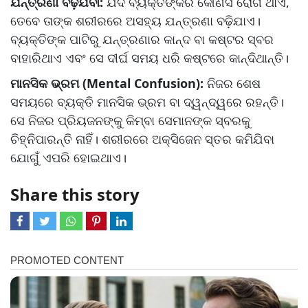
ଯନ୍ତ୍ରଣା ବଢ଼ିଯିବା:
ଯଦି ବ୍ୟକ୍ତିଙ୍କର କୌଣସି ରୋଗ ଥାଏ,
ତେବେ ତାଙ୍କ ଶରୀରରେ ଅସହ୍ୟ ଯନ୍ତ୍ରଣା ବଢ଼ିଯାଏ।
ବ୍ୟକ୍ତିଙ୍କ ପାଟିରୁ ଯନ୍ତ୍ରଣାର କାନ୍ଦ ବା କଷ୍ଟର ସ୍ବର
ବାହାରିଥାଏ ଏବଂ ସେ ଦୀର୍ଘ ସମୟ ଧରି କଷ୍ଟରେ କାନ୍ଦିଥାନ୍ତି।
ମାନସିକ ଭ୍ରମ (Mental Confusion):
ନିଜର ଶେଷ
ସମୟରେ ବ୍ୟକ୍ତି ମାନସିକ ଭ୍ରମ ବା ଦ୍ୱନ୍ଦ୍ୱରେ ରହନ୍ତି।
ସେ ନିଜର ପ୍ରିୟଜନଙ୍କୁ କିମ୍ବା ସେମାନଙ୍କ ସ୍ବରକୁ
ଚିହ୍ନିପାରନ୍ତି ନାହିଁ। ଶରୀରରେ ଅକ୍ସିଜେନ ସ୍ତର କମିଯିବା
ଯୋଗୁଁ ଏପରି ହୋଇଥାଏ।
Share this story