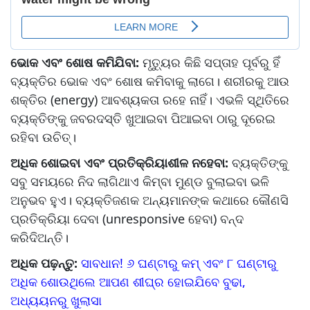
ଭୋକ ଏବଂ ଶୋଷ କମିଯିବା:
ମୃତ୍ୟୁର କିଛି ସପ୍ତାହ ପୂର୍ବରୁ ହିଁ
ବ୍ୟକ୍ତିର ଭୋକ ଏବଂ ଶୋଷ କମିବାକୁ ଲାଗେ। ଶରୀରକୁ ଆଉ
ଶକ୍ତିର (energy) ଆବଶ୍ୟକତା ରହେ ନାହିଁ। ଏଭଳି ସ୍ଥିତିରେ
ବ୍ୟକ୍ତିଙ୍କୁ ଜବରଦସ୍ତି ଖୁଆଇବା ପିଆଇବା ଠାରୁ ଦୂରେଇ
ରହିବା ଉଚିତ୍‌।
ଅଧିକ ଶୋଇବା ଏବଂ ପ୍ରତିକ୍ରିୟାଶୀଳ ନହେବା:
ବ୍ୟକ୍ତିଙ୍କୁ
ସବୁ ସମୟରେ ନିଦ ଲାଗିଥାଏ କିମ୍ବା ମୁଣ୍ଡ ବୁଲାଇବା ଭଳି
ଅନୁଭବ ହୁଏ। ବ୍ୟକ୍ତିଜଣକ ଅନ୍ୟମାନଙ୍କ କଥାରେ କୌଣସି
ପ୍ରତିକ୍ରିୟା ଦେବା (unresponsive ହେବା) ବନ୍ଦ
କରିଦିଅନ୍ତି।
ଅଧିକ ପଢ଼ନ୍ତୁ:
ସାବଧାନ! ୬ ଘଣ୍ଟାରୁ କମ୍‌ ଏବଂ ୮ ଘଣ୍ଟାରୁ
ଅଧିକ ଶୋଉଥିଲେ ଆପଣ ଶୀଘ୍ର ହୋଇଯିବେ ବୁଢା,
ଅଧ୍ୟୟନରୁ ଖୁଲାସା