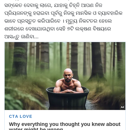
ସଙ୍କେତ ଦେବାକୁ ଲାଗେ, ଯାହାକୁ ଚିହ୍ନି ଆପଣ ନିଜ
ପ୍ରିୟଜନଙ୍କୁ ହରାଇବା ପୂର୍ବରୁ ନିଜକୁ ମାନସିକ ଓ ବ୍ୟାବହାରିକ
ଭାବେ ପ୍ରସ୍ତୁତ କରିପାରିବେ । ମୃତ୍ୟୁ ନିକଟତର ହେଲେ
ଶରୀରରେ ଦେଖାଯାଉଥିବା ସେହି ୭ଟି ଲକ୍ଷଣ ବିଷୟରେ
ଆସନ୍ତୁ ଜାଣିବା...