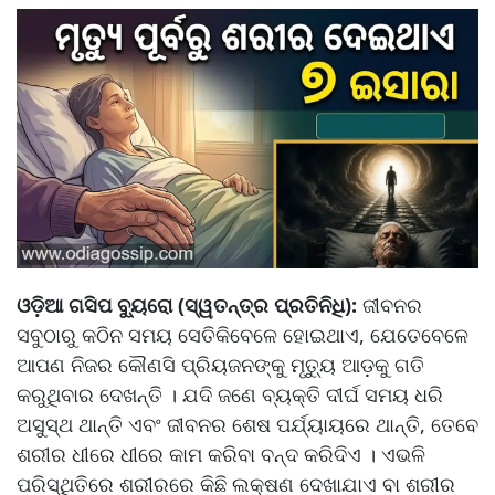
ଓଡ଼ିଆ ଗସିପ ବ୍ୟୁରୋ (ସ୍ୱତନ୍ତ୍ର ପ୍ରତିନିଧି):
ଜୀବନର
ସବୁଠାରୁ କଠିନ ସମୟ ସେତିକିବେଳେ ହୋଇଥାଏ, ଯେତେବେଳେ
ଆପଣ ନିଜର କୌଣସି ପ୍ରିୟଜନଙ୍କୁ ମୃତ୍ୟୁ ଆଡ଼କୁ ଗତି
କରୁଥିବାର ଦେଖନ୍ତି । ଯଦି ଜଣେ ବ୍ୟକ୍ତି ଦୀର୍ଘ ସମୟ ଧରି
ଅସୁସ୍ଥ ଥାନ୍ତି ଏବଂ ଜୀବନର ଶେଷ ପର୍ଯ୍ୟାୟରେ ଥାନ୍ତି, ତେବେ
ଶରୀର ଧୀରେ ଧୀରେ କାମ କରିବା ବନ୍ଦ କରିଦିଏ । ଏଭଳି
ପରିସ୍ଥିତିରେ ଶରୀରରେ କିଛି ଲକ୍ଷଣ ଦେଖାଯାଏ ବା ଶରୀର