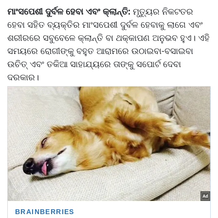
ମାଂସପେଶୀ ଦୁର୍ବଳ ହେବା ଏବଂ କ୍ଲାନ୍ତି:
ମୃତ୍ୟୁର ନିକଟତର
ହେବା ସହିତ ବ୍ୟକ୍ତିର ମାଂସପେଶୀ ଦୁର୍ବଳ ହେବାକୁ ଲାଗେ ଏବଂ
ଶରୀରରେ ସବୁବେଳେ କ୍ଲାନ୍ତି ବା ଥକ୍କାପଣ ଅନୁଭବ ହୁଏ। ଏହି
ସମୟରେ ରୋଗୀଙ୍କୁ ବହୁତ ଆରାମରେ ଉଠାଇବା-ବସାଇବା
ଉଚିତ୍‌ ଏବଂ ତକିଆ ସାହାଯ୍ୟରେ ତାଙ୍କୁ ସପୋର୍ଟ ଦେବା
ଦରକାର।