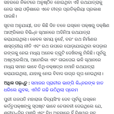
ସହରରେ ନିକଟରେ ଅନୁଷ୍ଠିତ ହୋଇଥିବା ଏହି ରଥଯାତ୍ରାକୁ
ନେଇ ସାରା ଓଡ଼ିଶାରେ ଏବେ ତୀବ୍ର ପ୍ରତିକ୍ରିୟା ପ୍ରକାଶ
ପାଇଛି।
ସୂଚନା ଅନୁଯାୟୀ, ଗତ କିଛି ଦିନ ତଳେ ଇସ୍କନ ପକ୍ଷରୁ ଦକ୍ଷିଣ
ଆଫ୍ରିକାର ବିଭିନ୍ନ ସ୍ଥାନରେ ଅଦିନିଆ ରଥଯାତ୍ରା
କରାଯାଇଥିଲା। କେବଳ ସମୟ ନୁହେଁ, ବରଂ ରଥ ନିର୍ମାଣର
ଶାସ୍ତ୍ରୀୟ ନୀତି ଏବଂ ରଥ ଉପରେ ଘୋଡ଼ାଯାଇଥିବା କପଡ଼ାର
ରଙ୍ଗକୁ ନେଇ ମଧ୍ୟ ଅନେକ ତ୍ରୁଟି ଦେଖିବାକୁ ମିଳିଛି। ପୂର୍ବରୁ
ଅଷ୍ଟ୍ରେଲିଆ, ଆମେରିକା ଏବଂ ତାଇପେଇ ଭଳି ସ୍ଥାନରେ
ମଧ୍ୟ ସମାନ ଭାବେ ତିଥି-ନକ୍ଷତ୍ର ନମାନି ରଥଯାତ୍ରା
କରାଯାଇଥିଲା, ଯାହାକୁ ନେଇ ବିବାଦ ଉଗ୍ର ରୂପ ନେଇଥିଲା।
ଅଧିକ ପଢ଼ନ୍ତୁ :
ସମାଜର ପ୍ରାଚୀର ଭାଙ୍ଗି କିନ୍ନରଙ୍କ ହାତ
ଧରିଲେ ଯୁବକ, ଏମିତି ଗଢି ଉଠିଥିଲା ପ୍ରେମ
ପୁରୀ ଗଜପତି ମହାରାଜା ଦିବ୍ୟସିଂହ ଦେବ ପୂର୍ବରୁ ଇସ୍କନ
କର୍ତ୍ତୃପକ୍ଷଙ୍କୁ ସ୍ପଷ୍ଟ ଭାବେ ଚେତାବନୀ ଦେଇଥିଲେ ଯେ,
ଶ୍ରୀମନ୍ଦିର ପାଞ୍ଜି ଏବଂ ବିଧି ଅନୁସାରେ ହିଁ ବିଶ୍ୱର ସବୁ