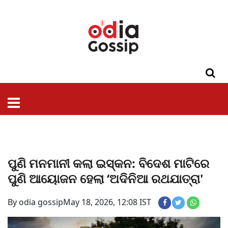
ଓଡିଶା
ଦେଶ-
ପଲିଟିକ୍ସ
ପ୍ରଶାସନ
ସ୍ୱାସ୍ଥ୍ୟ
ଗସିପ
ମନୋରଞ୍ଜନ
କ୍ରାଇମ
ଲାଇଫ
ସମସ୍ୟା
ଟେକ୍ନୋଲୋଜି
ଶିକ୍ଷା
ବିଜ୍ଞାନ
ଖେଳ
ବିଦେଶ
ସ୍ପେଶାଲ
ଷ୍ଟାଇଲ
ପୁଣି ମନମାନୀ କଲା ଇସ୍କନ: ବିଦେଶ ମାଟିରେ
ପୁଣି ଆୟୋଜନ ହେଲା ‘ଅଦିନିଆ ରଥଯାତ୍ରା'
By odia gossip
May 18, 2026, 12:08 IST