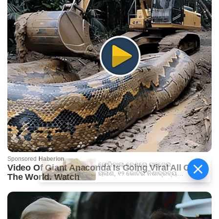
ଫେରିବାଲା ବେଶରେ ଗଞ୍ଜେଇ
ଚାଲାଣ, ୧୨ କୋଟିର ନିଶାଦ୍ରବ୍ୟ
ଜବତ