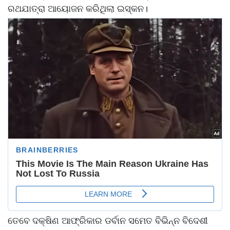
ରଥଯାତ୍ରା ଆୟୋଜନ କରିଥିଲା ଇସ୍କନ।
ତେବେ ଦକ୍ଷିଣ ଆଫ୍ରିକାର ଡର୍ବାନ ସମେତ ବିଭିନ୍ନ ବିଦେଶୀ