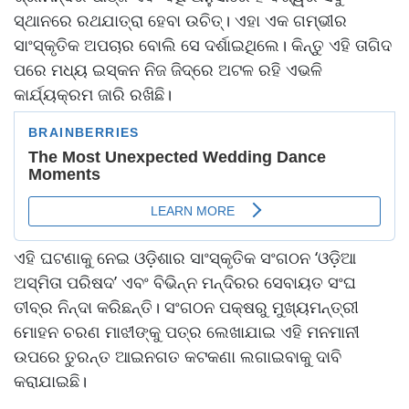
ସ୍ଥାନରେ ରଥଯାତ୍ରା ହେବା ଉଚିତ୍। ଏହା ଏକ ଗମ୍ଭୀର
ସାଂସ୍କୃତିକ ଅପଚାର ବୋଲି ସେ ଦର୍ଶାଇଥିଲେ। କିନ୍ତୁ ଏହି ତାଗିଦ
ପରେ ମଧ୍ୟ ଇସ୍କନ ନିଜ ଜିଦ୍‌ରେ ଅଟଳ ରହି ଏଭଳି
କାର୍ଯ୍ୟକ୍ରମ ଜାରି ରଖିଛି।
ଏହି ଘଟଣାକୁ ନେଇ ଓଡ଼ିଶାର ସାଂସ୍କୃତିକ ସଂଗଠନ ‘ଓଡ଼ିଆ
ଅସ୍ମିତା ପରିଷଦ’ ଏବଂ ବିଭିନ୍ନ ମନ୍ଦିରର ସେବାୟତ ସଂଘ
ତୀବ୍ର ନିନ୍ଦା କରିଛନ୍ତି। ସଂଗଠନ ପକ୍ଷରୁ ମୁଖ୍ୟମନ୍ତ୍ରୀ
ମୋହନ ଚରଣ ମାଝୀଙ୍କୁ ପତ୍ର ଲେଖାଯାଇ ଏହି ମନମାନୀ
ଉପରେ ତୁରନ୍ତ ଆଇନଗତ କଟକଣା ଲଗାଇବାକୁ ଦାବି
କରାଯାଇଛି।