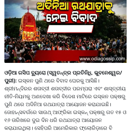
ଓଡ଼ିଆ ଗସିପ ବ୍ୟୁରୋ (ସ୍ୱତନ୍ତ୍ର ପ୍ରତିନିଧି, ଭୁବନେଶ୍ୱର/
ପୁରୀ):
ଇସ୍କନ ପୁଣି ଥରେ ବିବାଦ ଘେରକୁ ଆସିଛି।
ଶ୍ରୀମନ୍ଦିରର ଶତାବ୍ଦୀ ଶତାବ୍ଦୀର ପରମ୍ପରା ଏବଂ ଶାସ୍ତ୍ରୀୟ
ନୀତି-ନିୟମକୁ ଅଣଦେଖା କରି ବିଦେଶ ମାଟିରେ ଇସ୍କନ ପକ୍ଷରୁ
ପୁଣି ଥରେ ଅଦିନିଆ ରଥଯାତ୍ରା ଆୟୋଜନ କରାଯାଇଛି।
ଜୋହାନ୍ସବର୍ଗରେ ସାଉଥ୍ ଆଫ୍ରିକା ଇସ୍କନ୍ ପକ୍ଷରୁ ଗତ ୧୫ ଓ
୧୬ ତାରିଖରେ ଦୁଇ ଦିନ ଧରି ରଥଯାତ୍ରା ଆୟୋଜନ
କରାଯାଇଥିଲା। ସେହିପରି ଆମେରିକାର ଫ୍ଲୋରିଡ଼ାରେ ବି