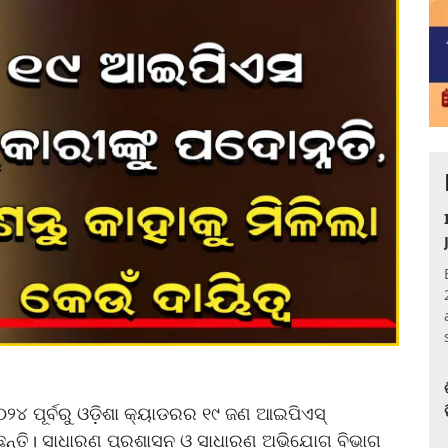
୦୨୪ ପୂର୍ବରୁ ଓଡ଼ିଶା କ୍ୟାଡରର ୧୯ ଜଣ ଆଇପିଏସ୍
ଛନ୍ତି। ସାଧାରଣ ପ୍ରଶାସନ ଓ ସାଧାରଣ ଅଭିଯୋଗ ବିଭାଗ