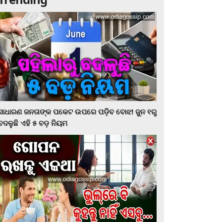
ସାଧାରଣ ଜନତାଙ୍କ ପକେଟ ଉପରେ ପଡ଼ିବ ବୋଝ! ଜୁନ ୧ରୁ
ବଦଳୁଛି ଏହି ୫ ବଡ଼ ନିୟମ