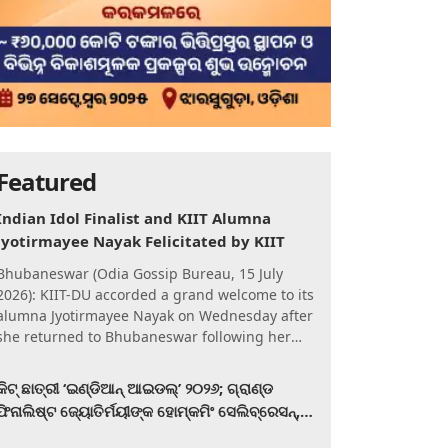
Featured
Indian Idol Finalist and KIIT Alumna
Jyotirmayee Nayak Felicitated by KIIT
Bhubaneswar (Odia Gossip Bureau, 15 July
2026): KIIT-DU accorded a grand welcome to its
alumna Jyotirmayee Nayak on Wednesday after
she returned to Bhubaneswar following her
qualification for the Gra
କିଟ୍‍ ଛାତ୍ରୀ ‘ଇଣ୍ଡିଆନ୍ ଆଇଡଲ୍‌’ ୨୦୨୬; ଗ୍ରାଣ୍ଡ
ଫିନାଲିଷ୍ଟ ଜ୍ୟୋତିର୍ମୟୀଙ୍କ ହୋମ୍‍କମିଂ ସେଲିବ୍ରେସନ୍‍,
କିଟରେ ଉଚ୍ଛ୍ୱସିତ ସମ୍ବର୍ଦ୍ଧନା