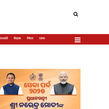
ୋଲୋଜି
ଶିକ୍ଷା
ବିଜ୍ଞାନ
ଖେଳ