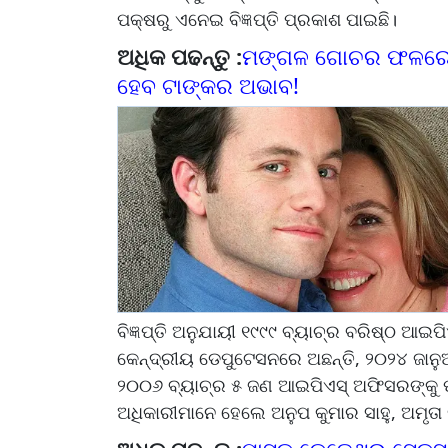
ପକ୍ଷରୁ ଏନେଇ ବିଜ୍ଞପ୍ତି ପ୍ରକାଶ ପାଇଛି।
ଅଧିକ ପଢନ୍ତୁ :
ମଙ୍ଗଳ ଗୋଚର ଫଳରେ ଏହ
ହେବ ଟାଙ୍କର ଅଭାବ!
ବିଜ୍ଞପ୍ତି ଅନୁଯାୟୀ ୧୯୯୯ ବ୍ୟାଚ୍‌ର ବରିଷ୍ଠ ଆଇ
କେନ୍ଦ୍ରୀୟ ଡେପୁଟେସନରେ ଅଛନ୍ତି, ୨୦୨୪ ଜାନୁଆ
୨୦୦୬ ବ୍ୟାଚ୍‌ର ୫ ଜଣ ଆଇପିଏସ୍ ଅଫିସରଙ୍କୁ ପୁ
ଅଧିକାରୀମାନେ ହେଲେ ଅନୁପ କୁମାର ସାହୁ, ଅମୃତା ଦା