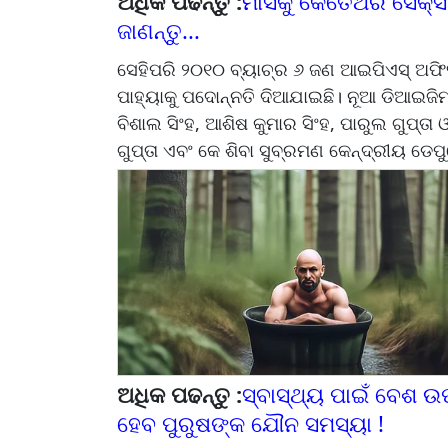
ଅଧିକ ପଢନ୍ତୁ :
ମାସକୁ କେତେଥର ସେକ୍ସ କ
ଜାଣନ୍ତୁ...
ସେହିପରି ୨୦୧୦ ବ୍ୟାଚ୍‌ର ୬ ଜଣ ଆଇପିଏସ୍ ଅଫି
ପାହ୍ୟାକୁ ପଦୋନ୍ନତି ଦିଆଯାଇଛି। ନୂଆ ଡିଆଇଜିମ
ବିଶାଲ ସିଂହ, ଆଶିଷ କୁମାର ସିଂହ, ପାରୁଲ ଗୁପ୍ତା 
ଗୁପ୍ତା ଏବଂ କେ ଶିବା ସୁବ୍ରମଣ କେନ୍ଦ୍ରୀୟ ଡେ
ଅଧିକ ପଢନ୍ତୁ :
ସ୍ବାସ୍ଥ୍ୟ ପାଇଁ ବେଶ ଉପ
ହେବ ପୁରୁଷଙ୍କ ଯୌନ ସମସ୍ୟା !