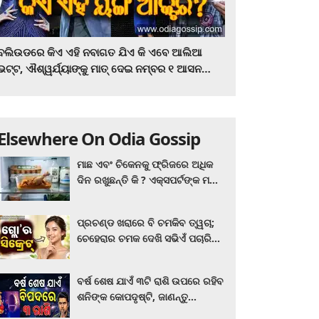
ବଲିଉଡରେ କିଏ ଏହି ନବାଗତ ଯିଏ କି ଏବେ ଆଲିଆ
ଭଟ୍ଟ, ଐଶ୍ୱର୍ଯ୍ୟାଙ୍କୁ ମାତ୍‌ ଦେଇ ନମ୍ବର ୧ ଆସନ
ହାତେଇଛନ୍ତି, ସିନେ ପ୍ରେମୀ ଏବେ ହିଁ ଜାଣି ନିଅନ୍ତୁ ...
Elsewhere On Odia Gossip
ମାଛ ଏବଂ ଚିକେନକୁ ଫ୍ରିଜରେ ଅଧିକ
ଦିନ ରଖୁଛନ୍ତି କି ? ଏକ୍ସପର୍ଟଙ୍କ ମତ
କିଛି ଏପରି ରହିଛି...
ପ୍ରଚଣ୍ଡ ଖରାରେ ବି ଚମକିବ ତ୍ୱଚା;
ଚେହେରାର ଚମକ ଦେଖି ସଭିଏଁ ପଚାରିବେ
ଗ୍ଲୋ’ର ସିକ୍ରେଟ! ଆପଣାନ୍ତୁ ଏହି...
ବର୍ଷ ଶେଷ ଯାଏଁ ୩ଟି ରାଶି ଉପରେ ରହିବ
ଶନିଙ୍କ କୋପଦୃଷ୍ଟି, ଜାଣନ୍ତୁ
ଆପଣଙ୍କ ରାଶି ଏଥିରେ ନାହିଁ ତ?