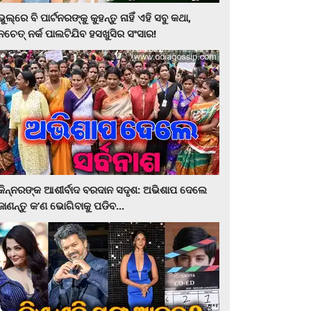
ଭୁଲ୍‌ରେ ବି ପାର୍ଟନରଙ୍କୁ କୁହନ୍ତୁ ନାହିଁ ଏହି ସବୁ କଥା,
ନଚେତ୍‌ ନର୍କ ପାଲଟିଯିବ ହସଖୁସିର ସଂସାର!
କିନ୍ନରଙ୍କ ଆଶୀର୍ବାଦ ବରଦାନ ସଦୃଶ: ଅଭିଶାପ ଦେଲେ
ଜାଣନ୍ତୁ କ’ଣ ଭୋଗିବାକୁ ପଡିବ...