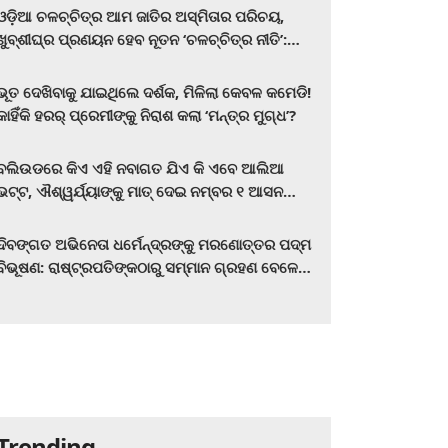
ଓଡ଼ିଆ ଚଳଚ୍ଚିତ୍ର ଆମ ଜାତିର ଅସ୍ମିତାର ପରିଚୟ,
ଖୁବ୍‌ଶୀଘ୍ର ପ୍ରଣୟନ ହେବ ନୂତନ ‘ଚଳଚ୍ଚିତ୍ର ନୀତି’:
ମୁଖ୍ୟମନ୍ତ୍ରୀ ମୋହନ ଚରଣ ମାଝୀ
ଭୂତ ଦେଖିବାକୁ ଯାଇଥିଲେ ଦର୍ଶକ, ମିଳିଲା କେବଳ କମେଡି!
କାହିଁକି ହରର୍‌ ପ୍ରେମୀଙ୍କୁ ନିରାଶ କଲା ‘ମନ୍ତ୍ର ମୁଗ୍ଧ’?
ବଲିଉଡରେ କିଏ ଏହି ନବାଗତ ଯିଏ କି ଏବେ ଆଲିଆ
ଭଟ୍ଟ, ଐଶ୍ୱର୍ଯ୍ୟାଙ୍କୁ ମାତ୍‌ ଦେଇ ନମ୍ବର ୧ ଆସନ
ହାତେଇଛନ୍ତି, ସିନେ ପ୍ରେମୀ ଏବେ ହିଁ ଜାଣି ନିଅନ୍ତୁ ...
ଦିବଙ୍ଗତ ଅଭିନେତା ଧର୍ମେନ୍ଦ୍ରଙ୍କୁ ମରଣୋତ୍ତର ପଦ୍ମ
ବିଭୂଷଣ: ରାଷ୍ଟ୍ରପତିଙ୍କଠାରୁ ସମ୍ମାନ ଗ୍ରହଣ ବେଳେ
ଭାବପ୍ରବଣ ହେଲେ ହେମା ମାଳିନୀ
Trending