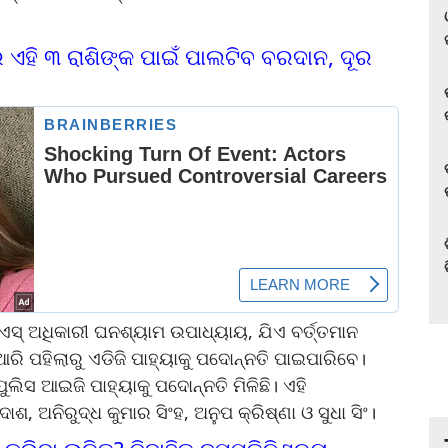
ି ୩ ରାଶିଙ୍କ ପାଇଁ ପାଲଟିବ ବରଦାନ, ଦୂର
ପିଏସ୍ ଅଧିକାରୀ ଘନଶ୍ୟାମ ଉପାଧ୍ୟାୟ, ଯିଏ ବର୍ତ୍ତମାନ
ରି ପହିଲାରୁ ଏଡିଜି ପାହ୍ୟାକୁ ପଦୋନ୍ନତି ପାଇପାରିବେ।
ଲିସ ଆଇଜି ପାହ୍ୟାକୁ ପଦୋନ୍ନତି ମିଳିଛି। ଏହି
ଶ, ଅନିରୁଦ୍ଧ କୁମାର ସିଂହ, ଅନୁପ କ୍ରିଷ୍ଣା ଓ ସୁଧା ସିଂ।