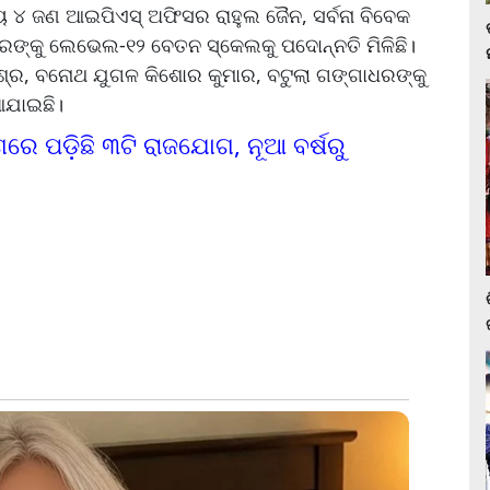
ୟ ୪ ଜଣ ଆଇପିଏସ୍ ଅଫିସର ରାହୁଲ ଜୈନ, ସର୍ବନା ବିବେକ
କରଙ୍କୁ ଲେଭେଲ-୧୨ ବେତନ ସ୍କେଲକୁ ପଦୋନ୍ନତି ମିଳିଛି।
ିଶ୍ର, ବନୋଥ ଯୁଗଳ କିଶୋର କୁମାର, ବଟୁଲା ଗଙ୍ଗାଧରଙ୍କୁ
ଆଯାଇଛି।
ରେ ପଡି଼ଛି ୩ଟି ରାଜଯୋଗ, ନୂଆ ବର୍ଷରୁ