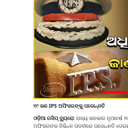
୧୯ ଜଣ IPS ଅଫିସରଙ୍କୁ ପଦୋନ୍ନତି
ଓଡ଼ିଆ ଗସିପ୍ ବ୍ୟୁରୋ
ରାଜ୍ୟ ସରକାର ନୂଆବର୍ଷ ୨
:
ଅଫିସରଙ୍କୁ ବିଭିନ୍ନ ପଦବୀରେ ପଦୋନ୍ନତି ଦେଇ