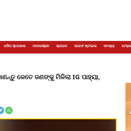
ଗସିପ ସ୍ପେଶାଲ
ମନୋରଞ୍ଜନ
କ୍ରାଇମ
ଲାଇଫ ଷ୍ଟାଇଲ
ସମସ୍ୟା
ଟେକ୍ନ
ଣନ୍ତୁ କେତେ ଜଣଙ୍କୁ ମିଳିଲା IG ପାହ୍ୟା,