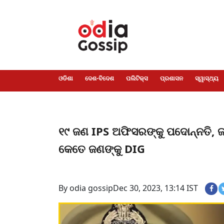
ଓଡିଶା
ଦେଶ-
ପଲିଟିକ୍ସ
ପ୍ରଶାସନ
ସ୍ୱାସ୍ଥ୍ୟ
ଗସିପ
ମନୋରଞ୍ଜନ
କ୍ରାଇମ
ଲାଇଫ
ସମସ୍ୟା
ଟେକ୍ନୋଲୋଜି
ଶିକ୍ଷା
ବିଜ୍ଞାନ
ଖେଳ
ବିଦେଶ
ସ୍ପେଶାଲ
ଷ୍ଟାଇଲ
ଓଡିଶା
ଦେଶ-ବିଦେଶ
ପଲିଟିକ୍ସ
ପ୍ରଶାସନ
ସ୍ୱାସ୍ଥ୍ୟ
୧୯ ଜଣ IPS ଅଫିସରଙ୍କୁ ପଦୋନ୍ନତି, ଜା
କେତେ ଜଣଙ୍କୁ DIG
By odia gossip
Dec 30, 2023, 13:14 IST