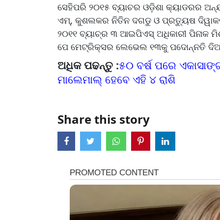
ସେହିପରି ୨୦୧୫ ବ୍ୟାଚର ଓଡ଼ିଶା କ୍ୟାଡରର ଅନ୍
ଏମ୍, କୁଶଲକର ନିତିନ ଦଗଡୁ ଓ ପ୍ରତ୍ୟୁଷ ଦିୱା
୨୦୧୧ ବ୍ୟାଚ୍‌ର ୩ ଆଇପିଏସ୍ ଅଧିକାରୀ ପିନାକ ମ
ପେ ମେଟ୍ରିକ୍ସର ଲେଭେଲ ୧୩କୁ ପଦୋନ୍ନତି ଦି
ଅଧିକ ପଢନ୍ତୁ :
୫୦ ବର୍ଷ ପରେ ଏକାସାଙ୍ଗ
ମାଲେମାଲ୍ ହେବେ ଏହି ୪ ରାଶି
Share this story