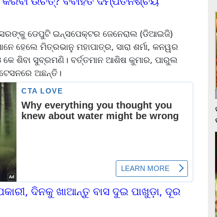
ରିବା ଉଚିତ୍? ବିବାହିତ ଦମ୍ପତିନିଶ୍ଚୟ
ସରଙ୍କୁ ଡେପୁଟି ଇନ୍ସପେକ୍ଟର ଜେନେରାଲ (ଡିଆଇଜି)
ାନେ ହେଲେ ମିତ୍ରଭାନୁ ମହାପାତ୍ର, ସାରା ଶର୍ମା, କନୱର
ଓ କେ ଶିବା ସୁବ୍ରମଣି। ବର୍ତ୍ତମାନ ଆଶିଷ କୁମାର, ପାରୁଲ
ପୁଟେସନରେ ଅଛନ୍ତି।
କାରୀ, ଦିନକୁ ଖାଆନ୍ତୁ ବାସ ଦୁଇ ପାଖୁଡ଼ା, ଦୂର