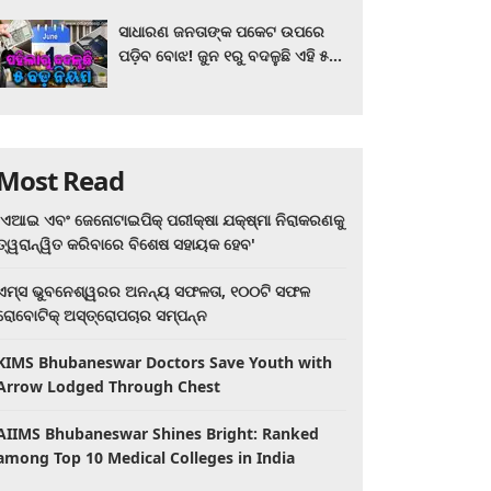
ସାଧାରଣ ଜନତାଙ୍କ ପକେଟ ଉପରେ
ପଡ଼ିବ ବୋଝ! ଜୁନ ୧ରୁ ବଦଳୁଛି ଏହି ୫
ବଡ଼ ନିୟମ
Most Read
'ଏଆଇ ଏବଂ ଜେନୋଟାଇପିକ୍ ପରୀକ୍ଷା ଯକ୍ଷ୍ମା ନିରାକରଣକୁ
ତ୍ୱରାନ୍ୱିତ କରିବାରେ ବିଶେଷ ସହାୟକ ହେବ'
ଏମ୍ସ ଭୁବନେଶ୍ୱରର ଅନନ୍ୟ ସଫଳତା, ୧୦୦ଟି ସଫଳ
ରୋବୋଟିକ୍ ଅସ୍ତ୍ରୋପଚାର ସମ୍ପନ୍ନ
KIMS Bhubaneswar Doctors Save Youth with
Arrow Lodged Through Chest
AIIMS Bhubaneswar Shines Bright: Ranked
among Top 10 Medical Colleges in India