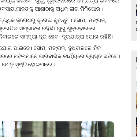
 କାର୍ଯ୍ୟ କରିବେ। ଗୁରୁ, ଶୁକ୍ରବାରରେ ଦାମ୍ପତ୍ୟ ଜୀବନରେ
ୟବସାୟୀମାନଙ୍କୁ ଆଶାଠାରୁ ଅଧିକ ଲାଭ ମିଳିପାେର।
ୟଧିକ କ୍ରୋଧରୁ ଦୂରେଇ ରୁହନ୍ତୁ । ସୋମ, ମଙ୍ଗଳ,
୍ରଗତିର ସମ୍ଭାବନା ରହିଛି। ଗୁରୁ,ଶୁକ୍ରବାରରେ
ନିବାରରେ ସମସ୍ୟା ଦୂର ହେବ। ଦୂରଯାତ୍ରା ଯୋଗ ରହିଛି।
ହଯୋଗ ପାଇବେ। ସୋମ, ମଙ୍ଗଳ, ବୁଧବାରରେ ନିଜ
ବାରରେ ମହିଳାମାନେ ପାରିବାରିକ କାର୍ଯ୍ୟରେ ବ୍ୟସ୍ତ ରହିବେ।
ନ ମୋଡ଼ ସୃଷ୍ଟି ହୋଇପାରେ।