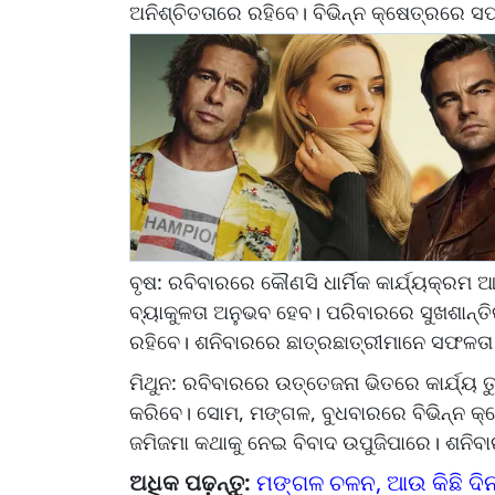
ଅନିଶ୍ଚିତତାରେ ରହିବେ। ବିଭିନ୍ନ କ୍ଷେତ୍ରରେ
ବୃଷ: ରବିବାରରେ କୌଣସି ଧାର୍ମିକ କାର୍ଯ୍ୟକ୍ର
ବ୍ୟାକୁଳତା ଅନୁଭବ ହେବ। ପରିବାରରେ ସୁଖଶାନ୍ତିର
ରହିବେ। ଶନିବାରରେ ଛାତ୍ରଛାତ୍ରୀମାନେ ସଫଳତ
ମିଥୁନ: ରବିବାରରେ ଉତ୍ତେଜନା ଭିତରେ କାର୍ଯ୍ୟ 
କରିବେ। ସୋମ, ମଙ୍ଗଳ, ବୁଧବାରରେ ବିଭିନ୍ନ କ୍ଷ
ଜମିଜମା କଥାକୁ ନେଇ ବିବାଦ ଉପୁଜିପାରେ। ଶନି
ଅଧିକ ପଢ଼ନ୍ତୁ:
ମଙ୍ଗଳ ଚଳନ, ଆଉ କିଛି ଦିନ