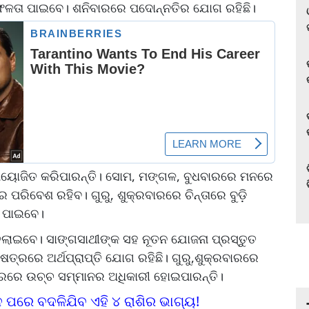
 ସଫଳତା ପାଇବେ। ଶନିବାରରେ ପଦୋନ୍ନତିର ଯୋଗ ରହିଛି।
ମ ଆୟୋଜିତ କରିପାରନ୍ତି। ସୋମ, ମଙ୍ଗଳ, ବୁଧବାରରେ ମନରେ
 ପରିବେଶ ରହିବ। ଗୁରୁ, ଶୁକ୍ରବାରରେ ଚିନ୍ତାରେ ବୁଡ଼ି
ା ପାଇବେ।
ତୁଲାଇବେ। ସାଙ୍ଗସାଥୀଙ୍କ ସହ ନୂତନ ଯୋଜନା ପ୍ରସ୍ତୁତ
େତ୍ରରେ ଅର୍ଥପ୍ରାପ୍ତି ଯୋଗ ରହିଛି। ଗୁରୁ,ଶୁକ୍ରବାରରେ
ବାରରେ ଉଚ୍ଚ ସମ୍ମାନର ଅଧିକାରୀ ହୋଇପାରନ୍ତି।
 ପରେ ବଦଳିଯିବ ଏହି ୪ ରାଶିର ଭାଗ୍ୟ!