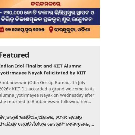
Featured
Indian Idol Finalist and KIIT Alumna
Jyotirmayee Nayak Felicitated by KIIT
Bhubaneswar (Odia Gossip Bureau, 15 July
2026): KIIT-DU accorded a grand welcome to its
alumna Jyotirmayee Nayak on Wednesday after
she returned to Bhubaneswar following her
qualification for the Gra
କିଟ୍‍ ଛାତ୍ରୀ ‘ଇଣ୍ଡିଆନ୍ ଆଇଡଲ୍‌’ ୨୦୨୬; ଗ୍ରାଣ୍ଡ
ଫିନାଲିଷ୍ଟ ଜ୍ୟୋତିର୍ମୟୀଙ୍କ ହୋମ୍‍କମିଂ ସେଲିବ୍ରେସନ୍‍,
କିଟରେ ଉଚ୍ଛ୍ୱସିତ ସମ୍ବର୍ଦ୍ଧନା