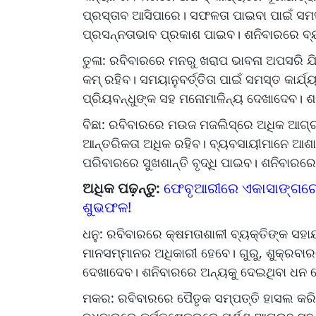
ପ୍ରସ୍ତାବ ଆସିପାରେ। ସଫଳତା ପାଇବା ପାଇଁ ସମସ
ପ୍ରସନ୍ନତାଭାବ ପ୍ରକାଶ ପାଇବ। ଶନିବାରରେ 
ତୁଳା: ରବିବାରରେ ମନରୁ ଖରାପ ଭାବନା ଅପସରି 
କମ୍‌ ରହିବ। ସମୟାନୁବର୍ତ୍ତିତା ପାଇଁ ସମସ୍ତ କାର
ପ୍ରିୟବନ୍ଧୁଙ୍କ ସହ ମନୋମାଳିନ୍ୟ ଦେଖାଦେବ। 
ବିଛା: ରବିବାରରେ ମଉଜ ମଜଲିସ୍‌ରେ ଅଧିକ ଆଗ୍
ଆନ୍ତରିକତା ଅଧିକ ରହିବ। ବ୍ୟବସାୟୀମାନେ ଆଶା
ପରିବାରରେ ସୁଖଶାନ୍ତି ବୃଦ୍ଧି ପାଇବ। ଶନିବ
ଅଧିକ ପଢ଼ନ୍ତୁ:
ଫେବୃଆରୀରେ ଏକାସାଙ୍ଗରେ ବଦ
ଶୁଭଫଳ!
ଧନୁ: ରବିବାରରେ କ୍ଷମତାଶାଳୀ ବ୍ୟକ୍ତିଙ୍କ ସ
ମାନସମ୍ମାନର ଅଧିକାରୀ ହେବେ। ଗୁରୁ, ଶୁକ୍ରବ
ଦେଖାଦେବ। ଶନିବାରରେ ଅନ୍ୟକୁ ଦେଇଥିବା ଧନ ଫ
ମକର: ରବିବାରରେ ପୈତୃକ ସମ୍ପତ୍ତି ହାସଲ କରିବ