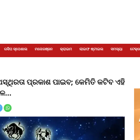
ଗସିପ ସ୍ପେଶାଲ
ମନୋରଞ୍ଜନ
କ୍ରାଇମ
ଲାଇଫ ଷ୍ଟାଇଲ
ସମସ୍ୟା
ଟେକ୍ନ
ଅସ୍ଥିରତା ପ୍ରକାଶ ପାଇବ; କେମିତି କଟିବ ଏହି
ିଫଳ…