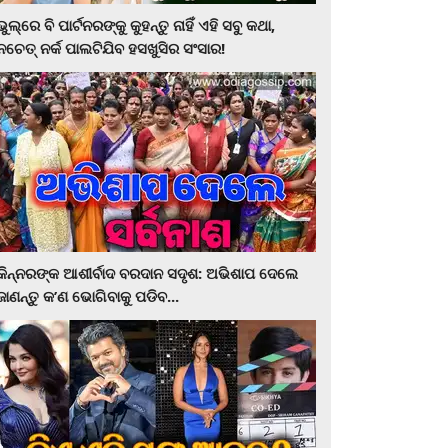
ଭୁଲ୍‌ରେ ବି ପାର୍ଟନରଙ୍କୁ କୁହନ୍ତୁ ନାହିଁ ଏହି ସବୁ କଥା,
ନଚେତ୍‌ ନର୍କ ପାଲଟିଯିବ ହସଖୁସିର ସଂସାର!
କିନ୍ନରଙ୍କ ଆଶୀର୍ବାଦ ବରଦାନ ସଦୃଶ: ଅଭିଶାପ ଦେଲେ
ଜାଣନ୍ତୁ କ’ଣ ଭୋଗିବାକୁ ପଡିବ...