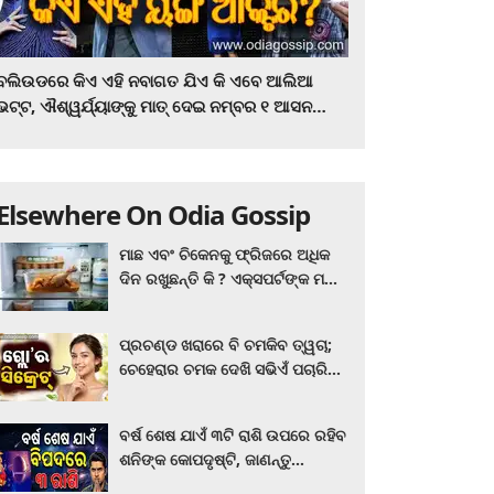
ବଲିଉଡରେ କିଏ ଏହି ନବାଗତ ଯିଏ କି ଏବେ ଆଲିଆ
ଭଟ୍ଟ, ଐଶ୍ୱର୍ଯ୍ୟାଙ୍କୁ ମାତ୍‌ ଦେଇ ନମ୍ବର ୧ ଆସନ
ହାତେଇଛନ୍ତି, ସିନେ ପ୍ରେମୀ ଏବେ ହିଁ ଜାଣି ନିଅନ୍ତୁ ...
Elsewhere On Odia Gossip
ମାଛ ଏବଂ ଚିକେନକୁ ଫ୍ରିଜରେ ଅଧିକ
ଦିନ ରଖୁଛନ୍ତି କି ? ଏକ୍ସପର୍ଟଙ୍କ ମତ
କିଛି ଏପରି ରହିଛି...
ପ୍ରଚଣ୍ଡ ଖରାରେ ବି ଚମକିବ ତ୍ୱଚା;
ଚେହେରାର ଚମକ ଦେଖି ସଭିଏଁ ପଚାରିବେ
ଗ୍ଲୋ’ର ସିକ୍ରେଟ! ଆପଣାନ୍ତୁ ଏହି...
ବର୍ଷ ଶେଷ ଯାଏଁ ୩ଟି ରାଶି ଉପରେ ରହିବ
ଶନିଙ୍କ କୋପଦୃଷ୍ଟି, ଜାଣନ୍ତୁ
ଆପଣଙ୍କ ରାଶି ଏଥିରେ ନାହିଁ ତ?