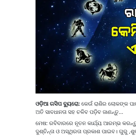
ଓଡ଼ିଆ ଗସିପ ବ୍ୟୁରୋ:
କେଉଁ ରାଶିର ଲୋକଙ୍କ ପାଇ
ଅତି ସାବଧାନତା ସହ ଚଳିବ ପଡ଼ିବ ଜାଣନ୍ତୁ...
ମେଷ: ରବିବାରରେ ନୂତନ କାର୍ଯ୍ୟ ଆରମ୍ଭ କରନ୍ତ
ଦୁଶ୍ଚିନ୍ତା ଓ ଅସ୍ଥିରତା ପ୍ରକାଶ ପାଇବ। ଗୁରୁ ,ଶୁ