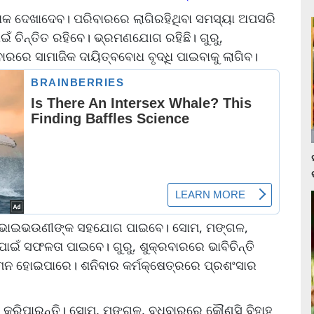
ବନ୍ଧକ ଦେଖାଦେବ। ପରିବାରରେ ଲାଗିରହିଥିବା ସମସ୍ୟା ଅପସରି
ଁ ଚିନ୍ତିତ ରହିବେ। ଭ୍ରମଣଯୋଗ ରହିଛି। ଗୁରୁ,
ରରେ ସାମାଜିକ ଦାୟିତ୍ବବୋଧ ବୃଦ୍ଧି ପାଇବାକୁ ଲାଗିବ।
େ। ଭାଇଭଉଣୀଙ୍କ ସହଯୋଗ ପାଇବେ। ସୋମ, ମଙ୍ଗଳ,
ାଇଁ ସଫଳତା ପାଇବେ। ଗୁରୁ, ଶୁକ୍ରବାରରେ ଭାବିଚିନ୍ତି
କ ଆଗମନ ହୋଇପାରେ। ଶନିବାର କର୍ମକ୍ଷେତ୍ରରେ ପ୍ରଶଂସାର
ରା କରିପାରନ୍ତି। ସୋମ, ମଙ୍ଗଳ, ବୁଧବାରରେ କୌଣସି ବିହାହ