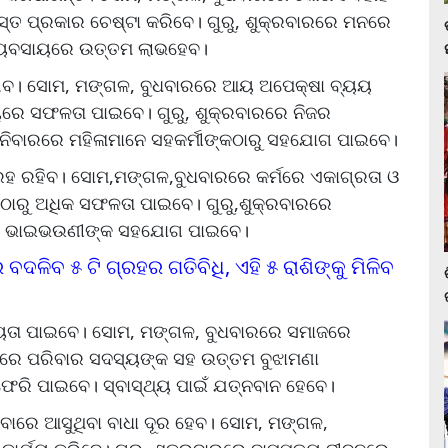
୍ତ ପ୍ରକାର ଚେଷ୍ଟା କରିବେ। ଗୁରୁ, ଶୁକ୍ରବାରରେ ମନରେ
ବ୍ୟବସାୟରେ ଉତ୍ତମ ଲାଭହେବ।
ଯିବ। ସୋମ, ମଙ୍ଗଳ, ବୁଧବାରରେ ଆୟ ଅପେକ୍ଷା ବ୍ୟୟ
୍ଯ୍ୟରେ ସଫଳତା ପାଇବେ। ଗୁରୁ, ଶୁକ୍ରବାରରେ ନିଜର
ଶନିବାରରେ ମହିଳାମାନେ ସହକର୍ମୀଙ୍କଠାରୁ ସହଯୋଗ ପାଇବେ।
ରହ ରହିବ। ସୋମ,ମଙ୍ଗଳ,ବୁଧବାରରେ କର୍ମରେ ଏକାଗ୍ରତା ଓ
ଠାରୁ ଅଧିକ ସଫଳତା ପାଇବେ। ଗୁରୁ,ଶୁକ୍ରବାରରେ
ାରରେ ଭାଇଭଉଣୀଙ୍କ ସହଯୋଗ ପାଇବେ।
ଳିବ ୫ ଟି ଗ୍ରହର ଗତିବିଧି, ଏହି ୫ ରାଶିଙ୍କୁ ମିଳିବ
ହାୟତା ପାଇବେ। ସୋମ, ମଙ୍ଗଳ, ବୁଧବାରରେ ସମାଜରେ
ାରରେ ପରିବାର ସଦସ୍ୟଙ୍କ ସହ ଉତ୍ତମ ବୁଝାମଣା
େରି ପାଇବେ। ସ୍ବାସ୍ଥ୍ୟ ପାଇଁ ଯତ୍ନବାନ ହେବେ।
ାରେ ଆସୁଥିବା ବାଧା ଦୂର ହେବ। ସୋମ, ମଙ୍ଗଳ,