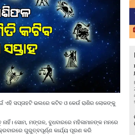
ଁ ଏହି ସପ୍ତାହଟି ଭଲରେ କଟିବ ଓ କେଉଁ ରାଶିର ଲୋକଙ୍କୁ
ୁ ନାହିଁ। ସୋମ, ମଙ୍ଗଳ, ବୁଧବାରରେ ମହିଳାମାନଙ୍କ ମନରେ
କ୍ରବାରରେ ଗୁରୁତ୍ବପୂର୍ଣ୍ଣ କାର୍ଯ୍ୟ ପୂରଣ କରି