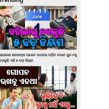
ସାଧାରଣ ଜନତାଙ୍କ ପକେଟ ଉପରେ ପଡ଼ିବ ବୋଝ! ଜୁନ ୧ରୁ
ବଦଳୁଛି ଏହି ୫ ବଡ଼ ନିୟମ