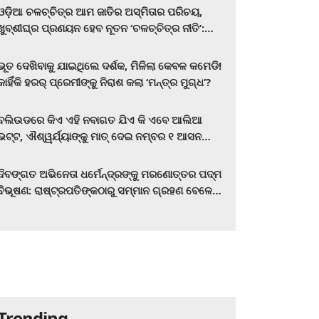
ଓଡ଼ିଆ ଚଳଚ୍ଚିତ୍ର ଆମ ଜାତିର ଅସ୍ମିତାର ପରିଚୟ,
ଖୁବ୍‌ଶୀଘ୍ର ପ୍ରଣୟନ ହେବ ନୂତନ ‘ଚଳଚ୍ଚିତ୍ର ନୀତି’:
ମୁଖ୍ୟମନ୍ତ୍ରୀ ମୋହନ ଚରଣ ମାଝୀ
ଭୂତ ଦେଖିବାକୁ ଯାଇଥିଲେ ଦର୍ଶକ, ମିଳିଲା କେବଳ କମେଡି!
କାହିଁକି ହରର୍‌ ପ୍ରେମୀଙ୍କୁ ନିରାଶ କଲା ‘ମନ୍ତ୍ର ମୁଗ୍ଧ’?
ବଲିଉଡରେ କିଏ ଏହି ନବାଗତ ଯିଏ କି ଏବେ ଆଲିଆ
ଭଟ୍ଟ, ଐଶ୍ୱର୍ଯ୍ୟାଙ୍କୁ ମାତ୍‌ ଦେଇ ନମ୍ବର ୧ ଆସନ
ହାତେଇଛନ୍ତି, ସିନେ ପ୍ରେମୀ ଏବେ ହିଁ ଜାଣି ନିଅନ୍ତୁ ...
ଦିବଙ୍ଗତ ଅଭିନେତା ଧର୍ମେନ୍ଦ୍ରଙ୍କୁ ମରଣୋତ୍ତର ପଦ୍ମ
ବିଭୂଷଣ: ରାଷ୍ଟ୍ରପତିଙ୍କଠାରୁ ସମ୍ମାନ ଗ୍ରହଣ ବେଳେ
ଭାବପ୍ରବଣ ହେଲେ ହେମା ମାଳିନୀ
Trending