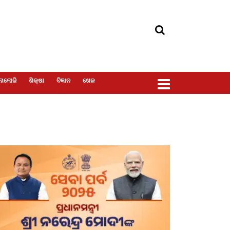
ୋଲୋଜି
ଶିକ୍ଷା
ବିଜ୍ଞାନ
ଖେଳ