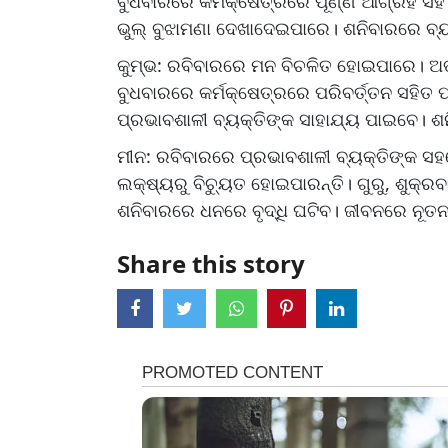
ବୁଧବାରରେ କର୍ମକ୍ଷେତ୍ରରେ ପୂର୍ଣ୍ଣ ଆଗ୍ରହ ସହ
ଭୁଲ୍‌ ବୁଝାମଣା ଦେଖାଦେଇପାରେ। ଶନିବାରରେ ବ୍
କୁମ୍ଭ: ରବିବାରରେ ମନ ବିଚଳିତ ହୋଇପାରେ। ଅତ୍
ବୁଧବାରରେ କର୍ମକ୍ଷେତ୍ରରେ ପରିବର୍ତ୍ତନ ସହିତ ପ
ପ୍ରଭାବଶାଳୀ ବ୍ୟକ୍ତିଙ୍କ ସାହାଯ୍ୟ ପାଇବେ। ଶ
ମୀନ: ରବିବାରରେ ପ୍ରଭାବଶାଳୀ ବ୍ୟକ୍ତିଙ୍କ ସ
ଲକ୍ଷ୍ୟରୁ ବିଚ୍ୟୁତ ହୋଇପାରନ୍ତି। ଗୁରୁ, ଶୁକ୍ର
ଶନିବାରରେ ଧନରେ ବୃଦ୍ଧି ଘଟିବ। ଜୀବନରେ ନୂତ
Share this story