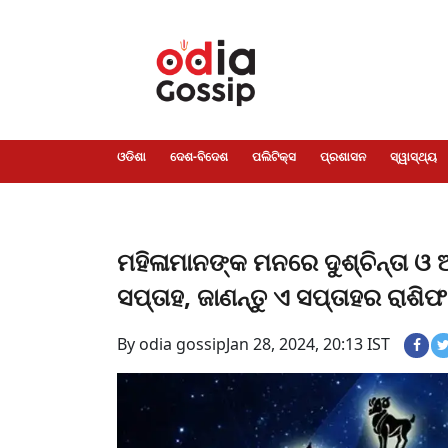
ଓଡିଶା
ଦେଶ-
ପଲିଟିକ୍ସ
ପ୍ରଶାସନ
ସ୍ୱାସ୍ଥ୍ୟ
ଗସିପ
ମନୋରଞ୍ଜନ
କ୍ରାଇମ
ଲାଇଫ
ସମସ୍ୟା
ଟେକ୍ନୋଲୋଜି
ଶିକ୍ଷା
ବିଜ୍ଞାନ
ଖେଳ
ବିଦେଶ
ସ୍ପେଶାଲ
ଷ୍ଟାଇଲ
ଓଡିଶା
ଦେଶ-ବିଦେଶ
ପଲିଟିକ୍ସ
ପ୍ରଶାସନ
ସ୍ୱାସ୍ଥ୍ୟ
ମହିଳାମାନଙ୍କ ମନରେ ଦୁଶ୍ଚିନ୍ତା ଓ 
ସପ୍ତାହ, ଜାଣନ୍ତୁ ଏ ସପ୍ତାହର ରାଶ
By odia gossip
Jan 28, 2024, 20:13 IST