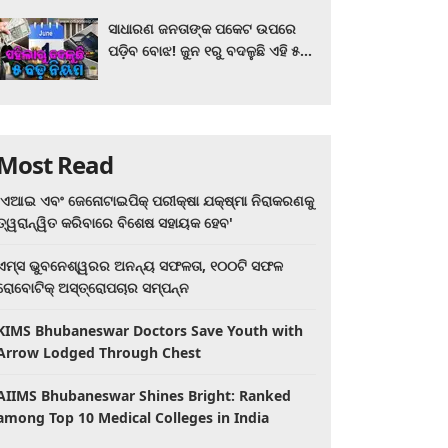
ସାଧାରଣ ଜନତାଙ୍କ ପକେଟ ଉପରେ
ପଡ଼ିବ ବୋଝ! ଜୁନ ୧ରୁ ବଦଳୁଛି ଏହି ୫
ବଡ଼ ନିୟମ
Most Read
'ଏଆଇ ଏବଂ ଜେନୋଟାଇପିକ୍ ପରୀକ୍ଷା ଯକ୍ଷ୍ମା ନିରାକରଣକୁ
ତ୍ୱରାନ୍ୱିତ କରିବାରେ ବିଶେଷ ସହାୟକ ହେବ'
ଏମ୍ସ ଭୁବନେଶ୍ୱରର ଅନନ୍ୟ ସଫଳତା, ୧୦୦ଟି ସଫଳ
ରୋବୋଟିକ୍ ଅସ୍ତ୍ରୋପଚାର ସମ୍ପନ୍ନ
KIMS Bhubaneswar Doctors Save Youth with
Arrow Lodged Through Chest
AIIMS Bhubaneswar Shines Bright: Ranked
among Top 10 Medical Colleges in India