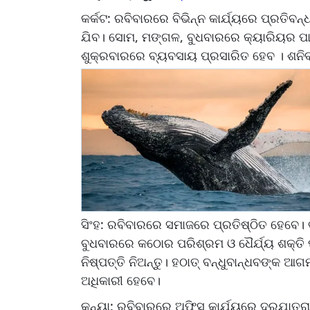
କର୍କଟ: ରବିବାରରେ ବିଭିନ୍ନ କାର୍ଯ୍ୟରେ ପ୍ରତି
ଯିବ। ସୋମ, ମଙ୍ଗଳ, ବୁଧବାରରେ କ୍ୟାରିୟର ପାଇ
ଶୁକ୍ରବାରରେ ବ୍ୟବସାୟ ପ୍ରସାରିତ ହେବ । ଶନିବା
ସିଂହ: ରବିବାରରେ ସମାଜରେ ପ୍ରତିଷ୍ଠିତ ହେବ
ବୁଧବାରରେ କଠୋର ପରିଶ୍ରମ ଓ ଧୈର୍ଯ୍ୟ ଶକ୍ତି ପ
ନିଷ୍ପତ୍ତି ନିଅନ୍ତୁ। ହଠାତ୍‌ ବନ୍ଧୁବାନ୍ଧବଙ୍
ଅଧିକାରୀ ହେବେ।
କନ୍ୟା: ରବିବାରରେ ଅଫିସ୍‌ କାର୍ଯ୍ୟରେ ଦୂରଯାତ୍