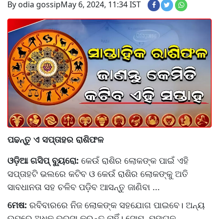
By odia gossip
May 6, 2024, 11:34 IST
ପଢନ୍ତୁ ଏ ସପ୍ତାହର ରାଶିଫଳ
ଓଡ଼ିଆ ଗସିପ୍ ବ୍ୟୁରୋ:
କେଉଁ ରାଶିର ଲୋକଙ୍କ ପାଇଁ ଏହି
ସପ୍ତାହଟି ଭଲରେ କଟିବ ଓ କେଉଁ ରାଶିର ଲୋକଙ୍କୁ ଅତି
ସାବଧାନତା ସହ ଚଳିବ ପଡ଼ିବ ଆସନ୍ତୁ ଜାଣିବା ...
ମେଷ:
ରବିବାରରେ ନିଜ ଲୋକଙ୍କ ସହଯୋଗ ପାଇବେ। ଅନ୍ୟ
ଉପରେ ଅଧିକ ଭରସା କରନ୍ତୁ ନାହିଁ। ସୋମ, ମଙ୍ଗଳ,