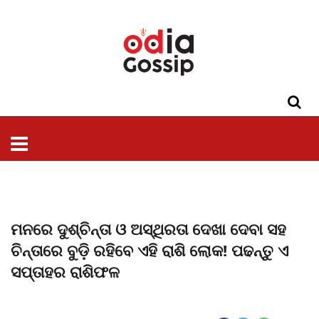
ଓଡିଶା
ଦେଶ-
ପଲିଟିକ୍ସ
ପ୍ରଶାସନ
ସ୍ୱାସ୍ଥ୍ୟ
ଗସିପ
ମନୋରଞ୍ଜନ
କ୍ରାଇମ
ଲାଇଫ
ସମସ୍ୟା
ଟେକ୍ନୋଲୋଜି
ଶିକ୍ଷା
ବିଜ୍ଞାନ
ଖେଳ
ବିଦେଶ
ସ୍ପେଶାଲ
ଷ୍ଟାଇଲ
ମନରେ ଦୁଶ୍ଚିନ୍ତା ଓ ଅସ୍ଥିରତା ଦେଖା ଦେବା ସହ
ଚିନ୍ତାରେ ବୁଡ଼ି ରହିବେ ଏହି ରାଶି ଲୋକ! ପଢନ୍ତୁ ଏ
ସପ୍ତାହର ରାଶିଫଳ