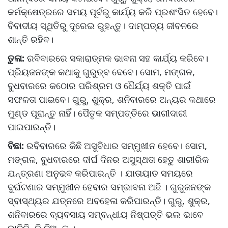
କର୍ମକ୍ଷେତ୍ରରେ ସମୟ ପୂର୍ବରୁ କାର୍ଯ୍ୟ କରି ପ୍ରଶଂସିତ ହେବେ।
ବିବାଦୀୟ ସ୍ଥିତିରୁ ଦୂରେଇ ରୁହନ୍ତୁ। ଦାମ୍ପତ୍ୟ ଜୀବନରେ
ଶାନ୍ତି ରହିବ।
ତୁଳା:
ରବିବାରରେ ସକାରାତ୍ମକ ଭାବନା ସହ କାର୍ଯ୍ୟ କରିବେ।
ପ୍ରିୟଜନଙ୍କ କଥାକୁ ଗୁରୁତ୍ବ ଦେବେ। ସୋମ, ମଙ୍ଗଳ,
ବୁଧବାରରେ କଠୋର ପରିଶ୍ରମ ଓ ଧୈର୍ଯ୍ୟ ଶକ୍ତି ପାଇଁ
ସଫଳତା ପାଇବେ। ଗୁରୁ, ଶୁକ୍ର, ଶନିବାରରେ ଅନ୍ୟର କଥାରେ
ମୁଣ୍ଡ ପୂରାନ୍ତୁ ନାହିଁ। ପୈତୃକ ସମ୍ପତ୍ତିରେ ଭାଗୀଦାରୀ
ପାଇପାରନ୍ତି।
ବିଛା:
ରବିବାରରେ କିଛି ଅସୁବିଧାର ସମ୍ମୁଖୀନ ହେବେ। ସୋମ,
ମଙ୍ଗଳ, ବୁଧବାରରେ ଦୀର୍ଘ ଦିନର ଅସୁସ୍ଥତା ହେତୁ ଶାରୀରିକ
ଯନ୍ତ୍ରଣା ଅନୁଭବ କରିପାରନ୍ତି । ଯାତାୟାତ ସମୟରେ
ଦୁର୍ଘଟଣାର ସମ୍ମୁଖୀନ ହେବାର ସମ୍ଭାବନା ଅଛି । ଗୁରୁଜନଙ୍କ
ସ୍ବାସ୍ଥ୍ୟର ଯତ୍ନରେ ଅବହେଳା କରିପାରନ୍ତି। ଗୁରୁ, ଶୁକ୍ର,
ଶନିବାରରେ ବ୍ୟବସାୟ ସମ୍ବନ୍ଧୀୟ ନିଷ୍ପତ୍ତି ଭଲ ଭାବେ