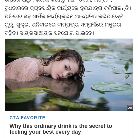
ବୁଧବାରରେ ବ୍ୟବସାୟିକ କାର୍ଯ୍ୟରେ ଦୂରଯାତ୍ରା କରିପାରନ୍ତି।
ପରିବାର ସହ ଧାର୍ମିକ କାର୍ଯ୍ୟକ୍ରମ ଆୟୋଜିତ କରିପାରନ୍ତି।
ଗୁରୁ, ଶୁକ୍ର, ଶନିବାରରେ ଦାମ୍ପତ୍ୟ ସମ୍ପର୍କରେ ମଧୁରତା
ବଢ଼ିବ। ସାଙ୍ଗସାଥୀଙ୍କ ସହଯୋଗ ପାଇବେ।