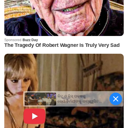
କିଟ୍‍ ଓ କିସ୍‍ ପକ୍ଷରୁ
ଜ୍ୟୋତିର୍ମୟୀଙ୍କୁ ଉଚ୍ଛ୍ୱସିତ
ସମ୍ବର୍ଦ୍ଧନା; ୫ଲକ୍ଷ ଟଙ୍କାର
ପ୍ରୋତ୍ସାହନ ରାଶି ପ୍ରଦାନ