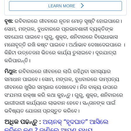
ବୃଷ:
ରବିବାରରେ ଜୀବନରେ ନୂତନ ମୋଡ଼ ସୃଷ୍ଟି ହୋଇପାରେ।
ସୋମ, ମଙ୍ଗଳ, ବୁଧବାରରେ ପ୍ରଭାବଶାଳୀ ବ୍ୟକ୍ତିଙ୍କ
ସହଯୋଗ ପାଇବେ। ଗୁରୁ, ଶୁକ୍ର, ଶନିବାରରେ ବିରୋଧାଭାସ
ମନୋବୃତ୍ତି ରଖି କଷ୍ଟ ପାଇବେ। ଅର୍ଥାଭାବ ଦେଖାଦେଇପାରେ ।
କିଛିଟା ଉତ୍ତେଜନା ଭିତରେ କାର୍ଯ୍ୟ ତୁଲାଇବେ। ଦୂରଯାତ୍ରା
କରିପାରନ୍ତି।
ମିଥୁନ:
ରବିବାରରେ ଜୀବନରେ ଲାଗି ରହିଥିବା ସମସ୍ୟାର
ସମାଧାନ ପାଇବେ। ସୋମ, ମଙ୍ଗଳ, ବୁଧବାରରେ ଦାମ୍ପତ୍ୟ
ଜୀବନରେ ଖୁସିର ସମ୍ଭାର ଦେଖାଦେବ। ନିଜ ବାକ୍ୟ ଉପରେ
ସଂଯମତା ରକ୍ଷା କରି କଥା କୁହନ୍ତୁ। ଗୁରୁ, ଶୁକ୍ର, ଶନିବାରରେ
ଭାଗୀଦାରୀ କାର୍ଯ୍ୟରେ ଲାଭବାନ ହେବେ। ସନ୍ତାନଙ୍କ ପାଇଁ
ଭବିଷ୍ୟତ ଯୋଜନା ପ୍ରସ୍ତୁତ କରିବେ।
ଅଧିକ ପଢନ୍ତୁ :
ଅଚାନକ୍ “ହୃଦଘାତ” ଆସିଲେ
କରିବେ କଣ ? ଜାଣିଲେ ଆପଣ ମଧ୍ୟ