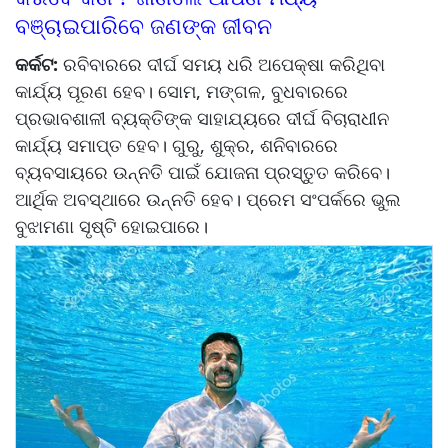
ବଞ୍ଚାଇପାରିବେ ଜଣଙ୍କ ଜୀବନ
କର୍କଟ:
ରବିବାରରେ ଦୀର୍ଘ ସମୟ ଧରି ଅପେକ୍ଷା କରିଥିବା
କାର୍ଯ୍ୟ ପୂରଣ ହେବ। ସୋମ, ମଙ୍ଗଳ, ବୁଧବାରରେ
ପ୍ରଭାବଶାଳୀ ବ୍ୟକ୍ତିଙ୍କ ସାହାଯ୍ୟରେ ଦୀର୍ଘ ବିଚାରାଧୀନ
କାର୍ଯ୍ୟ ସମାପ୍ତ ହେବ। ଗୁରୁ, ଶୁକ୍ର, ଶନିବାରରେ
ବ୍ୟବସାୟରେ ଉନ୍ନତି ପାଇଁ ଯୋଜନା ପ୍ରସ୍ତୁତ କରିବେ।
ଆର୍ଥିକ ଅବସ୍ଥାରେ ଉନ୍ନତି ହେବ। ପ୍ରେମ ସଂପର୍କରେ ଭୁଲ
ବୁଝାମଣା ସୃଷ୍ଟି ହୋଇପାରେ।