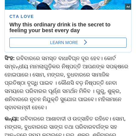
ସିଂହ:
ରବିବାରରେ ସମସ୍ତ ବାଧାବିଘ୍ନ ଦୂର ହେବ। କୋର୍ଟ
ସମ୍ବନ୍ଧୀୟ ମାମଲାଗୁଡ଼ିକର ନିଷ୍ପତ୍ତି ଆପଣଙ୍କ ସପକ୍ଷରେ
ହୋଇପାରେ। ସୋମ, ମଙ୍ଗଳ, ବୁଧବାରରେ ସାମାଜିକ
ପ୍ରତିଷ୍ଠା ବୃଦ୍ଧି ପାଇବ । କୌଣସି ବଡ଼ ନିଷ୍ପତ୍ତି ନେବା
ସମୟରେ ପରିବାରର ପୂର୍ଣ୍ଣ ସମର୍ଥନ ମିଳିବ । ଗୁରୁ, ଶୁକ୍ର,
ଶନିବାରରେ ନୂତନ ନିଯୁକ୍ତି ସୁଯୋଗ ପାଇବେ। ମହିଳାମାନେ
ସ୍ବାବଲମ୍ବୀ ହେବେ।
କନ୍ୟା:
ରବିବାରରେ ଆଶାବାଦୀ ଓ ଉତ୍ସାହିତ ରହିବେ। ସୋମ,
ମଙ୍ଗଳ, ବୁଧବାରରେ ସାଙ୍ଗ ତଥା ପରିବାରବର୍ଗଙ୍କ ସହ
ଆନନ୍ଦରେ ସମୟ କଟାଇବେ। ଗୁରୁ, ଶୁକ୍ର, ଶନିବାରରେ