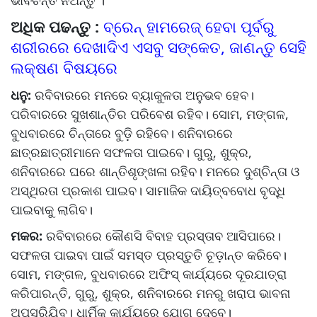
ଭାବିଚିନ୍ତି ନିଅନ୍ତୁ ।
ଅଧିକ ପଢନ୍ତୁ :
ବ୍ରେନ୍ ହାମରେଜ୍ ହେବା ପୂର୍ବରୁ
ଶରୀରରେ ଦେଖାଦିଏ ଏସବୁ ସଙ୍କେତ, ଜାଣନ୍ତୁ ସେହି
ଲକ୍ଷଣ ବିଷୟରେ
ଧନୁ:
ରବିବାରରେ ମନରେ ବ୍ୟାକୁଳତା ଅନୁଭବ ହେବ।
ପରିବାରରେ ସୁଖଶାନ୍ତିର ପରିବେଶ ରହିବ। ସୋମ, ମଙ୍ଗଳ,
ବୁଧବାରରେ ଚିନ୍ତାରେ ବୁଡ଼ି ରହିବେ। ଶନିବାରରେ
ଛାତ୍ରଛାତ୍ରୀମାନେ ସଫଳତା ପାଇବେ। ଗୁରୁ, ଶୁକ୍ର,
ଶନିବାରରେ ଘରେ ଶାନ୍ତିଶୃଙ୍ଖଳା ରହିବ। ମନରେ ଦୁଶ୍ଚିନ୍ତା ଓ
ଅସ୍ଥିରତା ପ୍ରକାଶ ପାଇବ। ସାମାଜିକ ଦାୟିତ୍ବବୋଧ ବୃଦ୍ଧି
ପାଇବାକୁ ଲାଗିବ।
ମକର:
ରବିବାରରେ କୌଣସି ବିବାହ ପ୍ରସ୍ତାବ ଆସିପାରେ।
ସଫଳତା ପାଇବା ପାଇଁ ସମସ୍ତ ପ୍ରସ୍ତୁତି ଚୂଡ଼ାନ୍ତ କରିବେ।
ସୋମ, ମଙ୍ଗଳ, ବୁଧବାରରେ ଅଫିସ୍‌ କାର୍ଯ୍ୟରେ ଦୂରଯାତ୍ରା
କରିପାରନ୍ତି, ଗୁରୁ, ଶୁକ୍ର, ଶନିବାରରେ ମନରୁ ଖରାପ ଭାବନା
ଅପସରିଯିବ। ଧାର୍ମିକ କାର୍ଯ୍ୟରେ ଯୋଗ ଦେବେ।