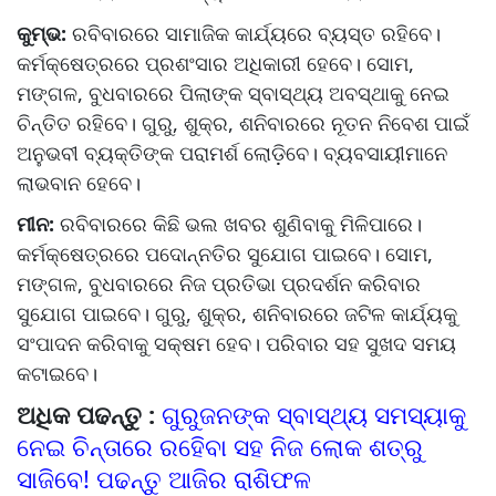
କୁମ୍ଭ:
ରବିବାରରେ ସାମାଜିକ କାର୍ଯ୍ୟରେ ବ୍ୟସ୍ତ ରହିବେ।
କର୍ମକ୍ଷେତ୍ରରେ ପ୍ରଶଂସାର ଅଧିକାରୀ ହେବେ। ସୋମ,
ମଙ୍ଗଳ, ବୁଧବାରରେ ପିଲାଙ୍କ ସ୍ବାସ୍ଥ୍ୟ ଅବସ୍ଥାକୁ ନେଇ
ଚିନ୍ତିତ ରହିବେ। ଗୁରୁ, ଶୁକ୍ର, ଶନିବାରରେ ନୂତନ ନିବେଶ ପାଇଁ
ଅନୁଭବୀ ବ୍ୟକ୍ତିଙ୍କ ପରାମର୍ଶ ଲୋଡ଼ିବେ। ବ୍ୟବସାୟୀମାନେ
ଲାଭବାନ ହେବେ।
ମୀନ:
ରବିବାରରେ କିଛି ଭଲ ଖବର ଶୁଣିବାକୁ ମିଳିପାରେ।
କର୍ମକ୍ଷେତ୍ରରେ ପଦୋନ୍ନତିର ସୁଯୋଗ ପାଇବେ। ସୋମ,
ମଙ୍ଗଳ, ବୁଧବାରରେ ନିଜ ପ୍ରତିଭା ପ୍ରଦର୍ଶନ କରିବାର
ସୁଯୋଗ ପାଇବେ। ଗୁରୁ, ଶୁକ୍ର, ଶନିବାରରେ ଜଟିଳ କାର୍ଯ୍ୟକୁ
ସଂପାଦନ କରିବାକୁ ସକ୍ଷମ ହେବ। ପରିବାର ସହ ସୁଖଦ ସମୟ
କଟାଇବେ।
ଅଧିକ ପଢନ୍ତୁ :
ଗୁରୁଜନଙ୍କ ସ୍ବାସ୍ଥ୍ୟ ସମସ୍ୟାକୁ
ନେଇ ଚିନ୍ତାରେ ରହିେବା ସହ ନିଜ ଲୋକ ଶତ୍ରୁ
ସାଜିବେ! ପଢନ୍ତୁ ଆଜିର ରାଶିଫଳ