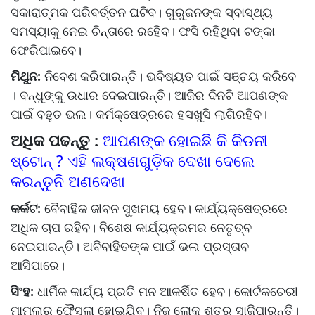
ସକାରାତ୍ମକ ପରିବର୍ତ୍ତନ ଘଟିବ। ଗୁରୁଜନଙ୍କ ସ୍ବାସ୍ଥ୍ୟ
ସମସ୍ୟାକୁ ନେଇ ଚିନ୍ତାରେ ରହିେବ। ଫସି ରହିଥିବା ଟଙ୍କା
ଫେରିପାଇବେ।
ମିଥୁନ:
ନିବେଶ କରିପାରନ୍ତି। ଭବିଷ୍ୟତ ପାଇଁ ସଞ୍ଚୟ କରିବେ
। ବନ୍ଧୁଙ୍କୁ ଉଧାର ଦେଇପାରନ୍ତି। ଆଜିର ଦିନଟି ଆପଣଙ୍କ
ପାଇଁ ବହୁତ ଭଲ। କର୍ମକ୍ଷେତ୍ରରେ ହସଖୁସି ଲାଗିରହିବ।
ଅଧିକ ପଢନ୍ତୁ :
ଆପଣଙ୍କ ହୋଇଛି କି କିଡନୀ
ଷ୍ଟୋନ୍ ? ଏହି ଲକ୍ଷଣଗୁଡ଼ିକ ଦେଖା ଦେଲେ
କରନ୍ତୁନି ଅଣଦେଖା
କର୍କଟ:
ବୈବାହିକ ଜୀବନ ସୁଖମୟ ହେବ। କାର୍ଯ୍ୟକ୍ଷେତ୍ରରେ
ଅଧିକ ଚାପ ରହିବ। ବିଶେଷ କାର୍ଯ୍ୟକ୍ରମର ନେତୃତ୍ବ
ନେଇପାରନ୍ତି। ଅବିବାହିତଙ୍କ ପାଇଁ ଭଲ ପ୍ରସ୍ତାବ
ଆସିପାରେ।
ସିଂହ:
ଧାର୍ମିକ କାର୍ଯ୍ୟ ପ୍ରତି ମନ ଆକର୍ଷିତ ହେବ। କୋର୍ଟକଚେରୀ
ମାମଲାର ଫୈସଲା ହୋଇଯିବ। ନିଜ ଲୋକ ଶତ୍ରୁ ସାଜିପାରନ୍ତି।