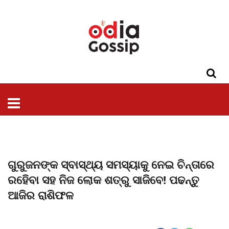
ଓଡିଶା
ଦେଶ-
ପଲିଟିକ୍ସ
ପ୍ରଶାସନ
ସ୍ୱାସ୍ଥ୍ୟ
ଗସିପ
ମନୋରଞ୍ଜନ
କ୍ରାଇମ
ଲାଇଫ
ସମସ୍ୟା
ଟେକ୍ନୋଲୋଜି
ଶିକ୍ଷା
ବିଜ୍ଞାନ
ଖେଳ
ବିଦେଶ
ସ୍ପେଶାଲ
ଷ୍ଟାଇଲ
ଗୁରୁଜନଙ୍କ ସ୍ବାସ୍ଥ୍ୟ ସମସ୍ୟାକୁ ନେଇ ଚିନ୍ତାରେ
ରହିେବା ସହ ନିଜ ଲୋକ ଶତ୍ରୁ ସାଜିବେ! ପଢନ୍ତୁ
ଆଜିର ରାଶିଫଳ