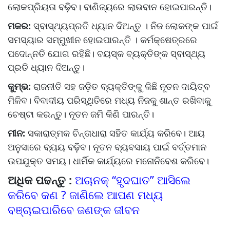
ଲୋକପ୍ରିୟତା ବଢ଼ିବ। ବାଣିଜ୍ୟରେ ଲାଭବାନ ହୋଇପାରନ୍ତି।
ମକର:
ସ୍ବାସ୍ଥ୍ୟପ୍ରତି ଧ୍ୟାନ ଦିଅନ୍ତୁ । ନିଜ ଲୋକଙ୍କ ପାଇଁ
ସମସ୍ୟାର ସମ୍ମୁଖୀନ ହୋଇପାରନ୍ତି । କର୍ମକ୍ଷେତ୍ରରେ
ପଦୋନ୍ନତି ଯୋଗ ରହିଛି। ବୟସ୍କ ବ୍ୟକ୍ତିଙ୍କ ସ୍ବାସ୍ଥ୍ୟ
ପ୍ରତି ଧ୍ୟାନ ଦିଅନ୍ତୁ।
କୁମ୍ଭ:
ରାଜନୀତି ସହ ଜଡ଼ିତ ବ୍ୟକ୍ତିଙ୍କୁ କିଛି ନୂତନ ଦାୟିତ୍ବ
ମିଳିବ। ବିବାଦୀୟ ପରିସ୍ଥିତିରେ ମଧ୍ୟ ନିଜକୁ ଶାନ୍ତ ରଖିବାକୁ
ଚେଷ୍ଟା କରନ୍ତୁ। ନୂତନ ଜମି କିଣି ପାରନ୍ତି।
ମୀନ:
ସକାରାତ୍ମକ ଚିନ୍ତାଧାରା ସହିତ କାର୍ଯ୍ୟ କରିବେ। ଆୟ
ଅନୁସାରେ ବ୍ୟୟ ବଢ଼ିବ। ନୂତନ ବ୍ୟବସାୟ ପାଇଁ ବର୍ତ୍ତମାନ
ଉପଯୁକ୍ତ ସମୟ। ଧାର୍ମିକ କାର୍ଯ୍ୟରେ ମନୋନିବେଶ କରିବେ।
ଅଧିକ ପଢନ୍ତୁ :
ଅଚାନକ୍ “ହୃଦଘାତ” ଆସିଲେ
କରିବେ କଣ ? ଜାଣିଲେ ଆପଣ ମଧ୍ୟ
ବଞ୍ଚାଇପାରିବେ ଜଣଙ୍କ ଜୀବନ