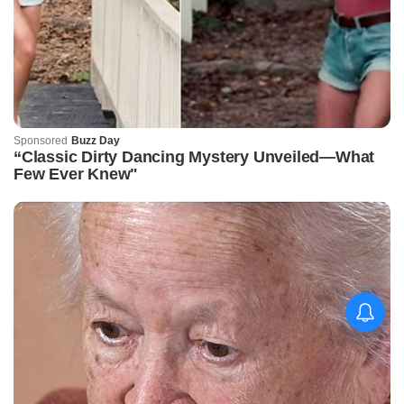
କିଟ୍‍ ଓ କିସ୍‍ ପକ୍ଷରୁ
ଜ୍ୟୋତିର୍ମୟୀଙ୍କୁ ଉଚ୍ଛ୍ୱସିତ
ସମ୍ବର୍ଦ୍ଧନା; ୫ଲକ୍ଷ ଟଙ୍କାର
ପ୍ରୋତ୍ସାହନ ରାଶି ପ୍ରଦାନ