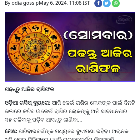
By odia gossip
May 6, 2024, 11:08 IST
ପଢନ୍ତୁ ଆଜିର ରାଶିଫଳ
ଓଡ଼ିଆ ଗସିପ୍ ବ୍ୟୁରୋ:
ଆଜି କେଉଁ ରାଶିର ଲୋକଙ୍କ ପାଇଁ ଦିନଟି
ଭଲରେ କଟିବ ଓ କେଉଁ ରାଶିର ଲୋକଙ୍କୁ ଅତି ସାବଧାନତାର
ସହ ଚଳିବାକୁ ପଡ଼ିବ ଆସନ୍ତୁ ଜାଣିବା...
ମେଷ:
ପରିବାରବର୍ଗଙ୍କ ମଧ୍ୟରେ ବୁଝାମଣା ରହିବ। ଅଚାନକ
ଖୁସି ଖବର ମିଳିପାରେ। ଆଜି ଗୁରୁତ୍ବପୂର୍ଣ୍ଣ ନିଷ୍ପତ୍ତି