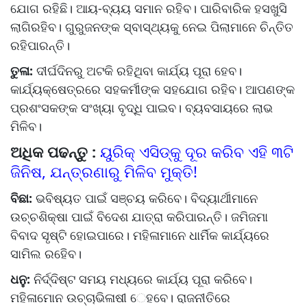
ଯୋଗ ରହିଛି। ଆୟ-ବ୍ୟୟ ସମାନ ରହିବ। ପାରିବାରିକ ହସଖୁସି
ଲାଗିରହିବ। ଗୁରୁଜନଙ୍କ ସ୍ବାସ୍ଥ୍ୟକୁ ନେଇ ପିଲାମାନେ ଚିନ୍ତିତ
ରହିପାରନ୍ତି।
ତୁଳା:
ଦୀର୍ଘଦିନରୁ ଅଟକି ରହିଥିବା କାର୍ଯ୍ୟ ପୂରା ହେବ।
କାର୍ଯ୍ୟକ୍ଷେତ୍ରରେ ସହକର୍ମୀଙ୍କ ସହଯୋଗ ରହିବ। ଆପଣଙ୍କ
ପ୍ରଶଂସକଙ୍କ ସଂଖ୍ୟା ବୃଦ୍ଧି ପାଇବ। ବ୍ୟବସାୟରେ ଲାଭ
ମିଳିବ।
ଅଧିକ ପଢନ୍ତୁ :
ୟୁରିକ୍ ଏସିଡ୍‌କୁ ଦୂର କରିବ ଏହି ୩ଟି
ଜିନିଷ, ଯନ୍ତ୍ରଣାରୁ ମିଳିବ ମୁକ୍ତି!
ବିଛା:
ଭବିଷ୍ୟତ ପାଇଁ ସଞ୍ଚୟ କରିବେ। ବିଦ୍ୟାର୍ଥୀମାନେ
ଉଚ୍ଚଶିକ୍ଷା ପାଇଁ ବିଦେଶ ଯାତ୍ରା କରିପାରନ୍ତି। ଜମିଜମା
ବିବାଦ ସୃଷ୍ଟି ହୋଇପାରେ। ମହିଳାମାନେ ଧାର୍ମିକ କାର୍ଯ୍ୟରେ
ସାମିଲ ରହିେବ।
ଧନୁ:
ନିର୍ଦ୍ଦିଷ୍ଟ ସମୟ ମଧ୍ୟରେ କାର୍ଯ୍ୟ ପୂରା କରିବେ।
ମହିଳାମାେନ ଉଚ୍ଚାଭିଳାଷୀ େହବେ। ରାଜନୀତିରେ