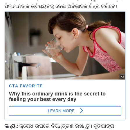
ପିଲାମାନଙ୍କ ଭବିଷ୍ୟତକୁ ନେଇ ଅବିଭାବକ ଚିନ୍ତା କରିବେ।
କନ୍ୟା:
କ୍ରୋଧ ଉପରେ ନିୟନ୍ତ୍ରଣ ରଖନ୍ତୁ। ଦୂତଯାତ୍ରା