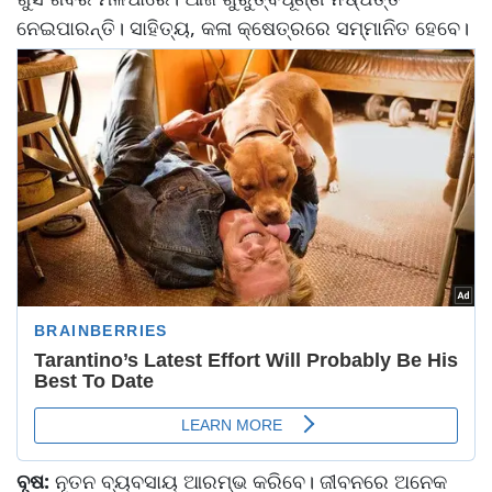
ନେଇପାରନ୍ତି। ସାହିତ୍ୟ, କଳା କ୍ଷେତ୍ରରେ ସମ୍ମାନିତ ହେବେ।
ବୃଷ:
ନୂତନ ବ୍ୟବସାୟ ଆରମ୍ଭ କରିବେ। ଜୀବନରେ ଅନେକ