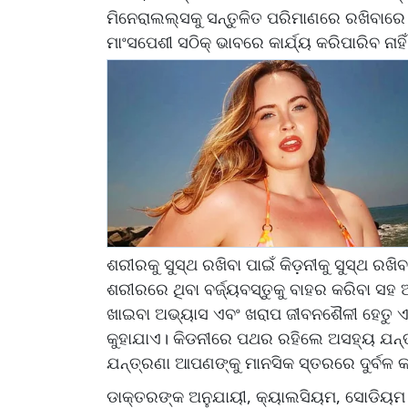
ମିନେରାଲଲ୍ସକୁ ସନ୍ତୁଳିତ ପରିମାଣରେ ରଖିବାରେ
ମାଂସପେଶୀ ସଠିକ୍ ଭାବରେ କାର୍ଯ୍ୟ କରିପାରିବ ନାହି
ଶରୀରକୁ ସୁସ୍ଥ ରଖିବା ପାଇଁ କିଡ଼ନୀକୁ ସୁସ୍ଥ ରଖ
ଶରୀରରେ ଥିବା ବର୍ଜ୍ୟବସ୍ତୁକୁ ବାହର କରିବା ସ
ଖାଇବା ଅଭ୍ୟାସ ଏବଂ ଖରାପ ଜୀବନଶୈଳୀ ହେତୁ ଏ
କୁହାଯାଏ। କିଡନୀରେ ପଥର ରହିଲେ ଅସହ୍ୟ ଯନ୍ତ
ଯନ୍ତ୍ରଣା ଆପଣଙ୍କୁ ମାନସିକ ସ୍ତରରେ ଦୁର୍ବଳ 
ଡାକ୍ତରଙ୍କ ଅନୁଯାୟୀ, କ୍ୟାଲସିୟମ, ସୋଡିୟମ ଏ