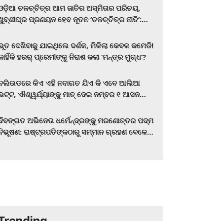
ଓଡ଼ିଆ ଚଳଚ୍ଚିତ୍ର ଆମ ଜାତିର ଅସ୍ମିତାର ପରିଚୟ,
ଖୁବ୍‌ଶୀଘ୍ର ପ୍ରଣୟନ ହେବ ନୂତନ ‘ଚଳଚ୍ଚିତ୍ର ନୀତି’:
ମୁଖ୍ୟମନ୍ତ୍ରୀ ମୋହନ ଚରଣ ମାଝୀ
ଭୂତ ଦେଖିବାକୁ ଯାଇଥିଲେ ଦର୍ଶକ, ମିଳିଲା କେବଳ କମେଡି!
କାହିଁକି ହରର୍‌ ପ୍ରେମୀଙ୍କୁ ନିରାଶ କଲା ‘ମନ୍ତ୍ର ମୁଗ୍ଧ’?
ବଲିଉଡରେ କିଏ ଏହି ନବାଗତ ଯିଏ କି ଏବେ ଆଲିଆ
ଭଟ୍ଟ, ଐଶ୍ୱର୍ଯ୍ୟାଙ୍କୁ ମାତ୍‌ ଦେଇ ନମ୍ବର ୧ ଆସନ
ହାତେଇଛନ୍ତି, ସିନେ ପ୍ରେମୀ ଏବେ ହିଁ ଜାଣି ନିଅନ୍ତୁ ...
ଦିବଙ୍ଗତ ଅଭିନେତା ଧର୍ମେନ୍ଦ୍ରଙ୍କୁ ମରଣୋତ୍ତର ପଦ୍ମ
ବିଭୂଷଣ: ରାଷ୍ଟ୍ରପତିଙ୍କଠାରୁ ସମ୍ମାନ ଗ୍ରହଣ ବେଳେ
ଭାବପ୍ରବଣ ହେଲେ ହେମା ମାଳିନୀ
Trending