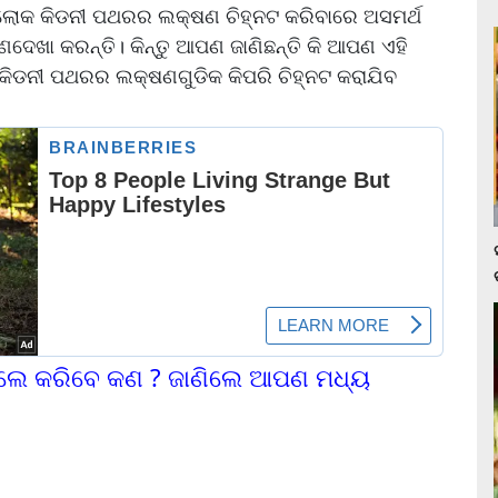
ଲୋକ କିଡନୀ ପଥରର ଲକ୍ଷଣ ଚିହ୍ନଟ କରିବାରେ ଅସମର୍ଥ
ଣଦେଖା କରନ୍ତି। କିନ୍ତୁ ଆପଣ ଜାଣିଛନ୍ତି କି ଆପଣ ଏହି
? କିଡନୀ ପଥରର ଲକ୍ଷଣଗୁଡିକ କିପରି ଚିହ୍ନଟ କରାଯିବ
ିଲେ କରିବେ କଣ ? ଜାଣିଲେ ଆପଣ ମଧ୍ୟ