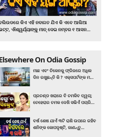
ବଲିଉଡରେ କିଏ ଏହି ନବାଗତ ଯିଏ କି ଏବେ ଆଲିଆ
ଭଟ୍ଟ, ଐଶ୍ୱର୍ଯ୍ୟାଙ୍କୁ ମାତ୍‌ ଦେଇ ନମ୍ବର ୧ ଆସନ
ହାତେଇଛନ୍ତି, ସିନେ ପ୍ରେମୀ ଏବେ ହିଁ ଜାଣି ନିଅନ୍ତୁ ...
Elsewhere On Odia Gossip
ମାଛ ଏବଂ ଚିକେନକୁ ଫ୍ରିଜରେ ଅଧିକ
ଦିନ ରଖୁଛନ୍ତି କି ? ଏକ୍ସପର୍ଟଙ୍କ ମତ
କିଛି ଏପରି ରହିଛି...
ପ୍ରଚଣ୍ଡ ଖରାରେ ବି ଚମକିବ ତ୍ୱଚା;
ଚେହେରାର ଚମକ ଦେଖି ସଭିଏଁ ପଚାରିବେ
ଗ୍ଲୋ’ର ସିକ୍ରେଟ! ଆପଣାନ୍ତୁ ଏହି...
ବର୍ଷ ଶେଷ ଯାଏଁ ୩ଟି ରାଶି ଉପରେ ରହିବ
ଶନିଙ୍କ କୋପଦୃଷ୍ଟି, ଜାଣନ୍ତୁ
ଆପଣଙ୍କ ରାଶି ଏଥିରେ ନାହିଁ ତ?