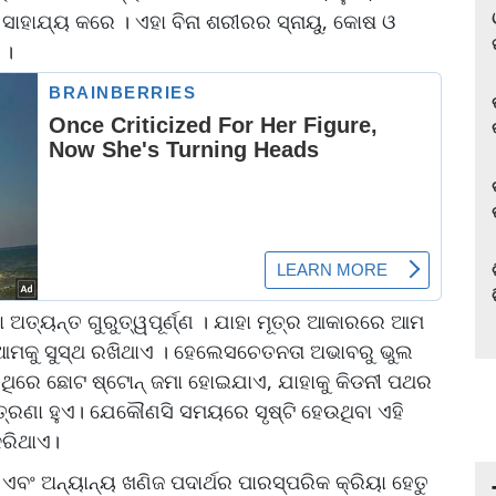
 ସାହାଯ୍ୟ କରେ । ଏହା ବିନା ଶରୀରର ସ୍ନାୟୁ, କୋଷ ଓ
ଁ ।
ିବା ଅତ୍ୟନ୍ତ ଗୁରୁତ୍ୱପୂର୍ଣ୍ଣ । ଯାହା ମୂତ୍ର ଆକାରରେ ଆମ
ହ ଆମକୁ ସୁସ୍ଥ ରଖିଥାଏ । ହେଲେସଚେତନତା ଅଭାବରୁ ଭୁଲ
ଥିରେ ଛୋଟ ଷ୍ଟୋନ୍ ଜମା ହୋଇଯାଏ, ଯାହାକୁ କିଡନୀ ପଥର
୍ରଣା ହୁଏ। ଯେକୌଣସି ସମୟରେ ସୃଷ୍ଟି ହେଉଥିବା ଏହି
କରିଥାଏ।
ବଂ ଅନ୍ୟାନ୍ୟ ଖଣିଜ ପଦାର୍ଥର ପାରସ୍ପରିକ କ୍ରିୟା ହେତୁ