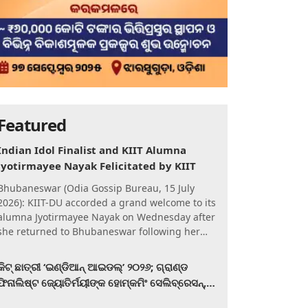
Featured
Indian Idol Finalist and KIIT Alumna
Jyotirmayee Nayak Felicitated by KIIT
Bhubaneswar (Odia Gossip Bureau, 15 July
2026): KIIT-DU accorded a grand welcome to its
alumna Jyotirmayee Nayak on Wednesday after
she returned to Bhubaneswar following her
qualification for the Gra
କିଟ୍‍ ଛାତ୍ରୀ ‘ଇଣ୍ଡିଆନ୍ ଆଇଡଲ୍‌’ ୨୦୨୬; ଗ୍ରାଣ୍ଡ
ଫିନାଲିଷ୍ଟ ଜ୍ୟୋତିର୍ମୟୀଙ୍କ ହୋମ୍‍କମିଂ ସେଲିବ୍ରେସନ୍‍,
କିଟରେ ଉଚ୍ଛ୍ୱସିତ ସମ୍ବର୍ଦ୍ଧନା