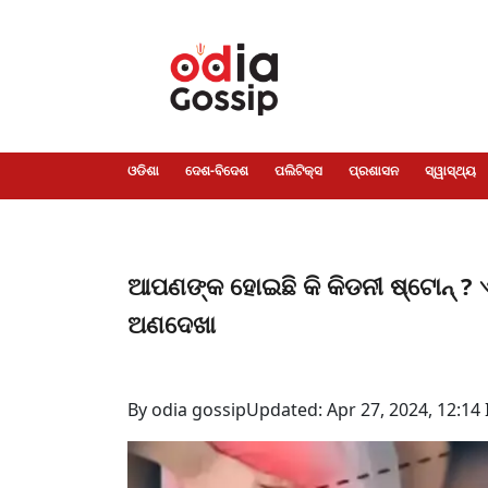
ଓଡିଶା
ଦେଶ-
ପଲିଟିକ୍ସ
ପ୍ରଶାସନ
ସ୍ୱାସ୍ଥ୍ୟ
ଗସିପ
ମନୋରଞ୍ଜନ
କ୍ରାଇମ
ଲାଇଫ
ସମସ୍ୟା
ଟେକ୍ନୋଲୋଜି
ଶିକ୍ଷା
ବିଜ୍ଞାନ
ଖେଳ
ବିଦେଶ
ସ୍ପେଶାଲ
ଷ୍ଟାଇଲ
ଓଡିଶା
ଦେଶ-ବିଦେଶ
ପଲିଟିକ୍ସ
ପ୍ରଶାସନ
ସ୍ୱାସ୍ଥ୍ୟ
ଆପଣଙ୍କ ହୋଇଛି କି କିଡନୀ ଷ୍ଟୋନ୍ ? ଏ
ଅଣଦେଖା
By odia gossip
Updated: Apr 27, 2024, 12:14 