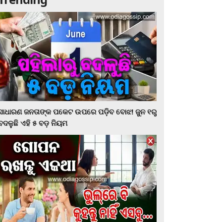
ସାଧାରଣ ଜନତାଙ୍କ ପକେଟ ଉପରେ ପଡ଼ିବ ବୋଝ! ଜୁନ ୧ରୁ
ବଦଳୁଛି ଏହି ୫ ବଡ଼ ନିୟମ