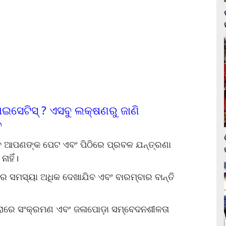
ଇସେଟିସ୍ ? ଏସବୁ ଲକ୍ଷଣରୁ ଜାଣି
େ
 ଆପଣଙ୍କ ପେଟ ଏବଂ ପିଠିରେ ପ୍ରବଳ ଯନ୍ତ୍ରଣା
ାହିଁ।
ାର ସମସ୍ୟା ଅଧିକ ଦେଖାଯିବ ଏବଂ ବାରମ୍ବାର ବାନ୍ତି
ରାରେ ସଂକ୍ରମଣ ଏବଂ ଜଳାପୋଡ଼ା ସମ୍ବେଦନଶୀଳତା