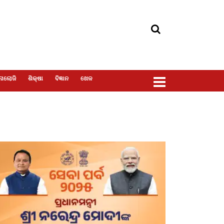
ୋଲୋଜି
ଶିକ୍ଷା
ବିଜ୍ଞାନ
ଖେଳ