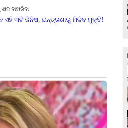
ଝାଳ ବାହାରିବା
ିବ ଏହି ୩ଟି ଜିନିଷ, ଯନ୍ତ୍ରଣାରୁ ମିଳିବ ମୁକ୍ତି!