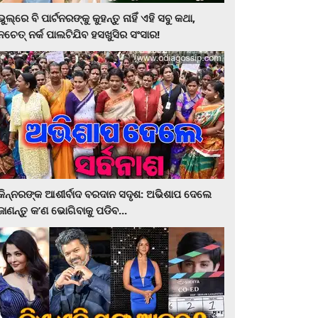
ଭୁଲ୍‌ରେ ବି ପାର୍ଟନରଙ୍କୁ କୁହନ୍ତୁ ନାହିଁ ଏହି ସବୁ କଥା,
ନଚେତ୍‌ ନର୍କ ପାଲଟିଯିବ ହସଖୁସିର ସଂସାର!
କିନ୍ନରଙ୍କ ଆଶୀର୍ବାଦ ବରଦାନ ସଦୃଶ: ଅଭିଶାପ ଦେଲେ
ଜାଣନ୍ତୁ କ’ଣ ଭୋଗିବାକୁ ପଡିବ...