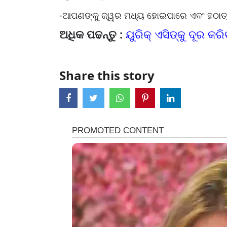
-ଆପଣଙ୍କୁ ଜ୍ୱର ମଧ୍ୟ ହୋଇପାରେ ଏବଂ ହଠାତ୍ 
ଅଧିକ ପଢନ୍ତୁ :
ୟୁରିକ୍ ଏସିଡ୍‌କୁ ଦୂର କର
Share this story