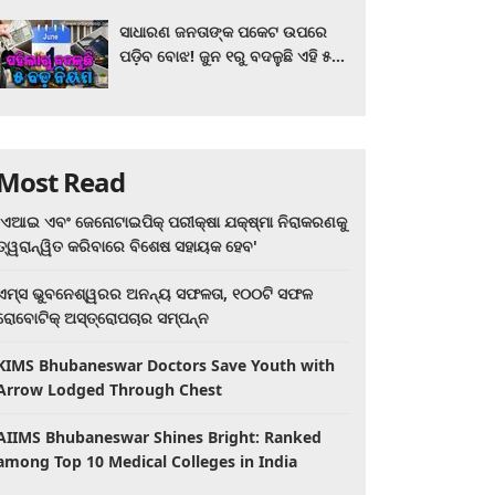
ସାଧାରଣ ଜନତାଙ୍କ ପକେଟ ଉପରେ
ପଡ଼ିବ ବୋଝ! ଜୁନ ୧ରୁ ବଦଳୁଛି ଏହି ୫
ବଡ଼ ନିୟମ
Most Read
'ଏଆଇ ଏବଂ ଜେନୋଟାଇପିକ୍ ପରୀକ୍ଷା ଯକ୍ଷ୍ମା ନିରାକରଣକୁ
ତ୍ୱରାନ୍ୱିତ କରିବାରେ ବିଶେଷ ସହାୟକ ହେବ'
ଏମ୍ସ ଭୁବନେଶ୍ୱରର ଅନନ୍ୟ ସଫଳତା, ୧୦୦ଟି ସଫଳ
ରୋବୋଟିକ୍ ଅସ୍ତ୍ରୋପଚାର ସମ୍ପନ୍ନ
KIMS Bhubaneswar Doctors Save Youth with
Arrow Lodged Through Chest
AIIMS Bhubaneswar Shines Bright: Ranked
among Top 10 Medical Colleges in India