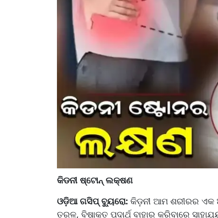
କିଡନୀ ଷ୍ଟୋନ୍ ଲକ୍ଷଣ
ଓଡ଼ିଆ ଗସିପ୍ ବ୍ୟୁରୋ:
କିଡ଼ନୀ ଆମ ଶରୀରର ଏକ 
ତରଳ, ବିଷାକ୍ତ ପଦାର୍ଥ ବାହାର କରିବାରେ ସାହା