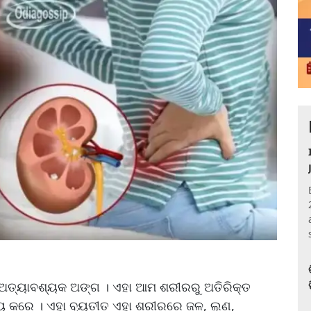
ଅତ୍ୟାବଶ୍ୟକ ଅଙ୍ଗ । ଏହା ଆମ ଶରୀରରୁ ଅତିରିକ୍ତ
ଯ୍ୟ କରେ । ଏହା ବ୍ୟତୀତ ଏହା ଶରୀରରେ ଜଳ, ଲୁଣ,