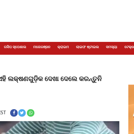
ଗସିପ ସ୍ପେଶାଲ
ମନୋରଞ୍ଜନ
କ୍ରାଇମ
ଲାଇଫ ଷ୍ଟାଇଲ
ସମସ୍ୟା
ଟେକ୍ନ
ହି ଲକ୍ଷଣଗୁଡ଼ିକ ଦେଖା ଦେଲେ କରନ୍ତୁନି
IST