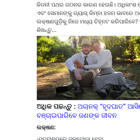
କିଡନୀ ପଥର ଗଠନର କାରଣ ହେଉଛି। ଅଧିକାଂଶ 
ଏବଂ ସେମାନଙ୍କୁ ଗ୍ୟାସ୍ କିମ୍ବା ହଜମ ଭାବରେ ଅ
ଲକ୍ଷଣଗୁଡ଼ିକୁ ନିଜେ ମଧ୍ୟ ଚିହ୍ନଟ କରିପାରିବେ
ଶିଖନ୍ତୁ...
ଅଧିକ ପଢନ୍ତୁ :
ଅଚାନକ୍ “ହୃଦଘାତ” ଆସ
ବଞ୍ଚାଇପାରିବେ ଜଣଙ୍କ ଜୀବନ
ଲକ୍ଷଣ:
-ମୁତ୍ରାଶୟରେ ଜଳାପୋଡ଼ା ହେବା