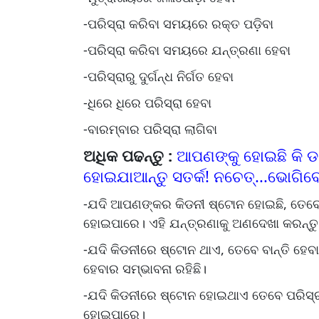
-ପରିସ୍ରା କରିବା ସମୟରେ ରକ୍ତ ପଡ଼ିବା
-ପରିସ୍ରା କରିବା ସମୟରେ ଯନ୍ତ୍ରଣା ହେବା
-ପରିସ୍ରାରୁ ଦୁର୍ଗନ୍ଧ ନିର୍ଗତ ହେବା
-ଧିରେ ଧିରେ ପରିସ୍ରା ହେବା
-ବାରମ୍ବାର ପରିସ୍ରା ଲାଗିବା
ଅଧିକ ପଢନ୍ତୁ :
ଆପଣଙ୍କୁ ହୋଇଛି କି ଡା
ହୋଇଯାଆନ୍ତୁ ସତର୍କ! ନଚେତ୍...ଭୋଗିବ
-ଯଦି ଆପଣଙ୍କର କିଡନୀ ଷ୍ଟୋନ ହୋଇଛି, ତେବେ
ହୋଇପାରେ। ଏହି ଯନ୍ତ୍ରଣାକୁ ଅଣଦେଖା କରନ୍ତୁ ନ
-ଯଦି କିଡନୀରେ ଷ୍ଟୋନ ଥାଏ, ତେବେ ବାନ୍ତି ହେବ
ହେବାର ସମ୍ଭାବନା ରହିଛି।
-ଯଦି କିଡନୀରେ ଷ୍ଟୋନ ହୋଇଥାଏ ତେବେ ପରିସ୍
ହୋଇପାରେ।