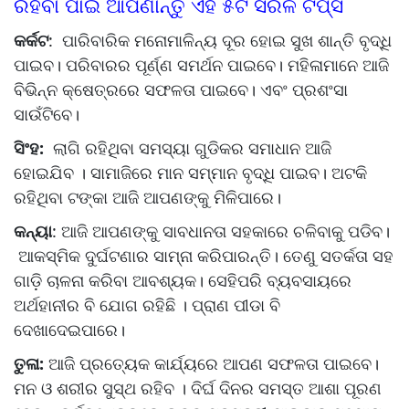
ରହିବା ପାଇଁ ଆପଣାନ୍ତୁ ଏହି ୫ଟି ସରଳ ଟିପ୍ସ
କର୍କଟ
: ପାରିବାରିକ ମନୋମାଳିନ୍ୟ ଦୂର ହୋଇ ସୁଖ ଶାନ୍ତି ବୃଦ୍ଧି
ପାଇବ। ପରିବାରର ପୂର୍ଣ୍ଣ ସମର୍ଥନ ପାଇବେ। ମହିଳାମାନେ ଆଜି
ବିଭିନ୍ନ କ୍ଷେତ୍ରରେ ସଫଳତା ପାଇବେ। ଏବଂ ପ୍ରଶଂସା
ସାଉଁଟିବେ।
ସିଂହ:
ଲାଗି ରହିଥିବା ସମସ୍ୟା ଗୁଡିକର ସମାଧାନ ଆଜି
ହୋଇଯିବ । ସାମାଜିରେ ମାନ ସମ୍ମାନ ବୃଦ୍ଧି ପାଇବ। ଅଟକି
ରହିଥିବା ଟଙ୍କା ଆଜି ଆପଣଙ୍କୁ ମିଳିପାରେ।
କନ୍ୟା
: ଆଜି ଆପଣଙ୍କୁ ସାବଧାନତା ସହକାରେ ଚଳିବାକୁ ପଡିବ।
ଆକସ୍ମିକ ଦୁର୍ଘଟଣାର ସାମ୍ନା କରିପାରନ୍ତି। ତେଣୁ ସତର୍କତା ସହ
ଗାଡି଼ ଚାଳନା କରିବା ଆବଶ୍ୟକ। ସେହିପରି ବ୍ୟବସାୟରେ
ଅର୍ଥହାନୀର ବି ଯୋଗ ରହିଛି । ପ୍ରାଣ ପୀଡା ବି
ଦେଖାଦେଇପାରେ।
ତୁଳା:
ଆଜି ପ୍ରତ୍ୟେକ କାର୍ଯ୍ୟରେ ଆପଣ ସଫଳତା ପାଇବେ।
ମନ ଓ ଶରୀର ସୁସ୍ଥ ରହିବ । ଦିର୍ଘ ଦିନର ସମସ୍ତ ଆଶା ପୂରଣ