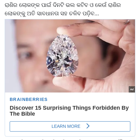
ରାଶିର ଲୋକଙ୍କ ପାଇଁ ଦିନଟି ଭଲ କଟିବ ଓ କେଉଁ ରାଶିର
ଲୋକଙ୍କୁ ଅତି ସାବଧାନତା ସହ ଚଳିବ ପଡ଼ିବ...