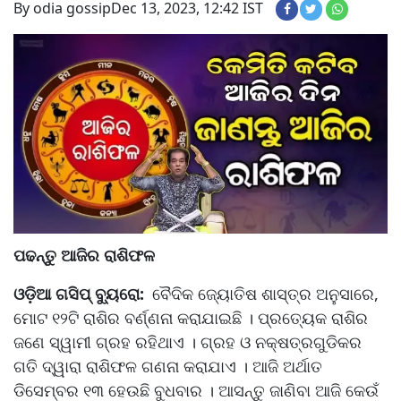
By odia gossip
Dec 13, 2023, 12:42 IST
ପଢନ୍ତୁ ଆଜିର ରାଶିଫଳ
ଓଡ଼ିଆ ଗସିପ୍ ବ୍ୟୁରୋ:
ବୈଦିକ ଜ୍ୟୋତିଷ ଶାସ୍ତ୍ର ଅନୁସାରେ,
ମୋଟ ୧୨ଟି ରାଶିର ବର୍ଣ୍ଣନା କରାଯାଇଛି । ପ୍ରତ୍ୟେକ ରାଶିର
ଜଣେ ସ୍ୱାମୀ ଗ୍ରହ ରହିଥାଏ । ଗ୍ରହ ଓ ନକ୍ଷତ୍ରଗୁଡିକର
ଗତି ଦ୍ୱାରା ରାଶିଫଳ ଗଣନା କରାଯାଏ । ଆଜି ଅର୍ଥାତ
ଡିସେମ୍ବର ୧୩ ହେଉଛି ବୁଧବାର । ଆସନ୍ତୁ ଜାଣିବା ଆଜି କେଉଁ