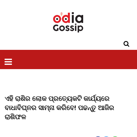
ଓଡିଶା
ଦେଶ-
ପଲିଟିକ୍ସ
ପ୍ରଶାସନ
ସ୍ୱାସ୍ଥ୍ୟ
ଗସିପ
ମନୋରଞ୍ଜନ
କ୍ରାଇମ
ଲାଇଫ
ସମସ୍ୟା
ଟେକ୍ନୋଲୋଜି
ଶିକ୍ଷା
ବିଜ୍ଞାନ
ଖେଳ
ବିଦେଶ
ସ୍ପେଶାଲ
ଷ୍ଟାଇଲ
ଏହି ରାଶିର ଲୋକ ପ୍ରତ୍ୟେକଟି କାର୍ଯ୍ୟରେ
ବାଧାବିଘ୍ନର ସାମ୍ନା କରିବେ! ପଢନ୍ତୁ ଆଜିର
ରାଶିଫଳ