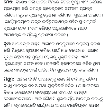
ମେଷ
: ବିଶେଷ କରି ଆଜିର ଦିନରେ ନିଜର ବୁଦ୍ଧି ଏବଂ କୌଶଳ
ପ୍ରୟୋଗ କରି ସମସ୍ତ କ୍ଷେତ୍ରରେ ସଫଳତା ପ୍ରାପ୍ତ
କରିବେ। ନୂତନ ସ୍ଥାନକୁ ଭ୍ରମଣ କରିବାର ସୁଯୋଗ ପାଇବେ।
କାର୍ଯ୍ୟାଳୟରେ ଉଚ୍ଚ କର୍ତ୍ତୃପକ୍ଷଙ୍କ ସହିତ ସୁ-ସମ୍ପର୍କ
ସ୍ଥାପନ ହେବ । ଏବଂ ବରିଷ୍ଠ ଅଧିକାରୀମାନେ ମଧ୍ୟ
ଆପଣଙ୍କ କାର୍ଯ୍ୟକୁ ପ୍ରଶଂସା କରିବେ।
ବୃଷ:
ଆପଣଙ୍କ ସାହସ ଆଗରେ ଶତ୍ରୁମାନେ ପରାଜୟ ବରଣ
କରି ମିତ୍ରତା ସ୍ଥାପନ କରିବା ପାଇଁ ହାତ ବଢାଇବେ। ଶରୀର
ସୁସ୍ଥ ରହିବା ସହ ପୁରୁଣା ରୋଗରୁ ମୁକ୍ତି ମିଳିବ। ଏବଂ
ଦୂରଯାତ୍ରା ସଫଳ ହେବ। ରାଜନୀତି କ୍ଷେତ୍ରରେ ଜଡି଼ତ ଥିବା
ଲୋକ ମାନଙ୍କ ପାଇଁ ଆଜିର ଦିନ ଶୁଭଫଳ ପ୍ରଦାନ କରିବ।
ମିଥୁନ:
ଆଜିର ଦିନଟି ଆପଣଙ୍କୁ ଜଗରଖି ଚଳିବାକୁ ପଡିବ।
ବନ୍ଧୁ ମାନଙ୍କ ସହ ଅଯଥା ଯୁକ୍ତିତର୍କ ବଢିବ । ଯାହାଫଳରେ
ବିବାଦ ଦେଖାଦେବ। ସ୍ବାସ୍ଥ୍ୟରେ ସାମାନ୍ୟ ସମସ୍ୟା
ଦେଖାଦେଇପାରେ। ଆଜି କୌଣସି ଶୁଭକାର୍ଯ୍ୟ ଆରମ୍ଭ କରନ୍ତୁ
ନାହିଁ। ପ୍ରତ୍ୟେକଟି କାର୍ଯ୍ୟରେ ଆପଣ ବାଧାବିଘ୍ନର ସାମ୍ନା