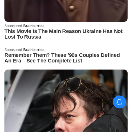
କିଟ୍‍ ଓ କିସ୍‍ ପକ୍ଷରୁ
ଜ୍ୟୋତିର୍ମୟୀଙ୍କୁ ଉଚ୍ଛ୍ୱସିତ
ସମ୍ବର୍ଦ୍ଧନା; ୫ଲକ୍ଷ ଟଙ୍କାର
ପ୍ରୋତ୍ସାହନ ରାଶି ପ୍ରଦାନ