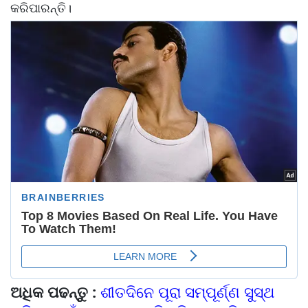
କରିପାରନ୍ତି।
ଅଧିକ ପଢନ୍ତୁ :
ଶୀତଦିନେ ପୂରା ସମ୍ପୂର୍ଣ୍ଣ ସୁସ୍ଥ