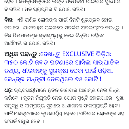
ହେବ । କର୍ମକ୍ଷେତ୍ରରେ ଉଚ୍ଚ ପଦପଦବୀ ପାଇବାର ସୁଯୋଗ
ବି ରହିଛି । ଧନ ପ୍ରାପ୍ତିର ବି ଯୋଗ ରହିଛି।
ବିଛା:
ଏହି ରାଶିର ଲୋକଙ୍କ ପାଇଁ ଦିନଟି ଶୁଭପ୍ରଦ ହୋଇ
ନପାରେ। ଯାନବାହନ ଚାଳନାରେ ସତର୍କତା ଅବଲମ୍ବନ କରନ୍ତୁ ।
ନିଜ ପିତାମାତାଙ୍କ ସ୍ବାସ୍ଥ୍ୟକୁ ନେଇ ଚିନ୍ତିତ ରହିବେ।
ଆର୍ଥହାନୀ ର ଯୋଗ ରହିଛି।
ଅଧିକ ପଢନ୍ତୁ :
ଦେଖନ୍ତୁ EXCLUSIVE ଭିଡ଼ିଓ:
୩୫୦ କୋଟି ଜବତ ଘଟଣାରେ ଆସିଲା ସାଙ୍ଘାତିକ
ତଥ୍ୟ, ଧୀରଜଙ୍କୁ ସୁରକ୍ଷା ଦେବା ପାଇଁ ଓଡ଼ିଆ
କେନ୍ଦ୍ର ମନ୍ତ୍ରୀ ନେଇଥିଲେ ୭୫ କୋଟି !
ଧନୁ:
ବ୍ୟବସାୟୀମାନେ ନୂତନ କାରବାର ଆରମ୍ଭ ନେଇ ଚିନ୍ତା
କରିବେ । ନୂତନ ନିଯୁକ୍ତି ନେଇ ଯୋଗ ସୃଷ୍ଟି ହୋଇପାରେ। ସୁଖ,
ସମୃଦ୍ଧି ଓ ଦାମ୍ପତ୍ୟ ସୁଖରେ ଆଶାଜନକ ଫଳପ୍ରାପ୍ତି ହେବ।
ମାଲିମକଦ୍ଦମାରେ କୃତକାର୍ଯ୍ୟ ହେବେ। ପରିବାର ଲୋକଙ୍କ ସହ
ସଂପର୍କ ମଧୁର ହେବ ।