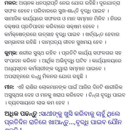
ମକର:
ଅଚାନକ ଧନପ୍ରାପ୍ତି ନେଇ ଯୋଗ ରହିଛି। ଦୂରଯାତ୍ରା
ସଫଳ ହେବେ। ପରିବାରରେ ସୁଖ-ଶାନ୍ତି ବୃଦ୍ଧି ପାଇବ ।
ସାମାଜିକ କାର୍ଯ୍ୟରେ ସଫଳତା ଓ ମାନ ସମ୍ମାନ ମିଳିବ । ନିଜର
ଦକ୍ଷତା ପ୍ରତିପାଦନ କରିବାରେ ସକ୍ଷମ ହେବେ ।
କର୍ମକ୍ଷେତ୍ରରେ ଉତ୍ସାହ ବୃଦ୍ଧି ପାଇବ । ଖର୍ଚ୍ଚାନ୍ତ ହେବାର
ସମ୍ଭାବନା ରହିଛି । ଦାମ୍ପତ୍ୟ ଜୀବନ ସୁଖମୟ ହେବ ।
କୁମ୍ଭ:
ଶରୀର ସୁସ୍ଥ ରହିବ । ପ୍ରତିଟି କାର୍ଯ୍ୟ ସଫଳତାର ସହ
ସଂପାଦନ କରିବେ । ଆର୍ଥିକ ଅଭିବୃଦ୍ଧି ଘଟିବ । କାର୍ଯ୍ୟାଳୟରେ
ଅଧ୍ୟସ୍ତନ କର୍ମଚାରୀଙ୍କ ଦ୍ୱାରା ସମ୍ମାନ ପାଇବେ ।
ଅପରାହ୍ନରେ ବନ୍ଧୁ ମିଳନର ଯୋଗ ରହୁଛି ।
ମୀନ:
ଏହି ରାଶିର ଲୋକମାନଙ୍କ ପାଇଁ ଆଜିର ଦିନଟି ଶାରୀରିକ
ଅସୁସ୍ଥତା ଦେହ ଓ ମନକୁ ଖରାପ କରିଦେବ । ଚିନ୍ତା ବୃଦ୍ଧି ପାଇବ
। ବ୍ୟବସାୟରେ ଲାଭ କମ ହେବ ।
ଅଧିକ ପଢନ୍ତୁ :
ସାଥୀଙ୍କୁ ଖୁସି କରିବାକୁ ଚାହୁଁ ଥିଲେ
ପ୍ରତିଦିନ ରାତିରେ ଖାଆନ୍ତୁ...,ବୃଦ୍ଧି ପାଇବ ଯୌନ