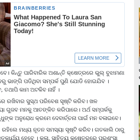
ିବେ। କିନ୍ତୁ ପାରିବାରିକ ଅଶାନ୍ତି କ୍ଷେତ୍ରରେ ଭୁଲ୍‌ ବୁଝାମଣା
ନରୁ ଭାଙ୍ଗି ପଡିଥିବା ସମ୍ପର୍କ ପୁଣି ଯୋଡି ହୋଇଯିବ ।
 ତଥାପି କାମ ଅଟକିବ ନାହିଁ ।
ରେ ରଖିବାର ସୁସ୍ଥ ପରିବେଶ ସୃଷ୍ଟି କରିବ। ଖଳ
ା ଗୁଜବ ମନକୁ ଆତଙ୍କିତ କରିପାରେ। ଅର୍ଥ ସମ୍ପର୍କକୁ
ନ୍ଧୁଙ୍କ ଅନୁରୋଧ କ୍ରମେ ଦେବାର୍ଚ୍ଚନା ପାଇଁ ମନ ବଳାଇବେ।
 ରହିଲେ ମଧ୍ୟ ନୂତନ ସମସ୍ୟା ସୃଷ୍ଟି କରିବ। ଗତକାଲି ଠାରୁ
କାର୍ଯ୍ୟ ହେବେ । କଳା, ସାହିତ୍ୟ କ୍ଷେତ୍ରରେ ପ୍ରଶଂସା