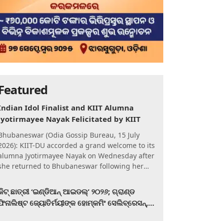
Featured
Indian Idol Finalist and KIIT Alumna
Jyotirmayee Nayak Felicitated by KIIT
Bhubaneswar (Odia Gossip Bureau, 15 July
2026): KIIT-DU accorded a grand welcome to its
alumna Jyotirmayee Nayak on Wednesday after
she returned to Bhubaneswar following her
qualification for the Gra
କିଟ୍‍ ଛାତ୍ରୀ ‘ଇଣ୍ଡିଆନ୍ ଆଇଡଲ୍‌’ ୨୦୨୬; ଗ୍ରାଣ୍ଡ
ଫିନାଲିଷ୍ଟ ଜ୍ୟୋତିର୍ମୟୀଙ୍କ ହୋମ୍‍କମିଂ ସେଲିବ୍ରେସନ୍‍,
କିଟରେ ଉଚ୍ଛ୍ୱସିତ ସମ୍ବର୍ଦ୍ଧନା