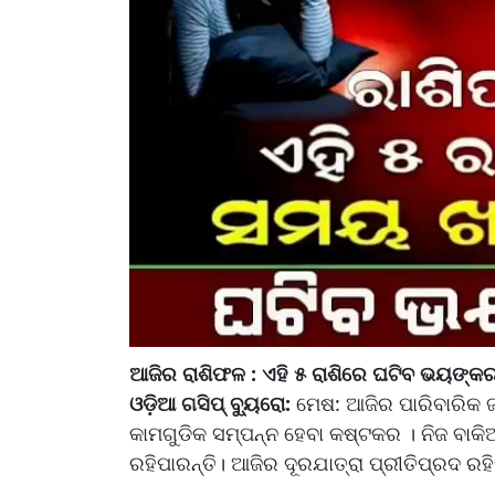
ଆଜିର ରାଶିଫଳ : ଏହି ୫ ରାଶିରେ ଘଟିବ ଭୟଙ୍କର 
ଓଡ଼ିଆ ଗସିପ୍ ବ୍ୟୁରୋ:
ମେଷ: ଆଜିର ପାରିବାରିକ 
କାମଗୁଡିକ ସମ୍ପନ୍ନ ହେବା କଷ୍ଟକର । ନିଜ ବାକ
ରହିପାରନ୍ତି। ଆଜିର ଦୂରଯାତ୍ରା ପ୍ରୀତିପ୍ରଦ ରହ