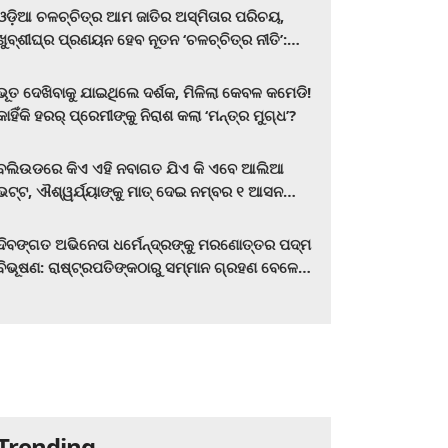
ଓଡ଼ିଆ ଚଳଚ୍ଚିତ୍ର ଆମ ଜାତିର ଅସ୍ମିତାର ପରିଚୟ,
ଖୁବ୍‌ଶୀଘ୍ର ପ୍ରଣୟନ ହେବ ନୂତନ ‘ଚଳଚ୍ଚିତ୍ର ନୀତି’:
ମୁଖ୍ୟମନ୍ତ୍ରୀ ମୋହନ ଚରଣ ମାଝୀ
ଭୂତ ଦେଖିବାକୁ ଯାଇଥିଲେ ଦର୍ଶକ, ମିଳିଲା କେବଳ କମେଡି!
କାହିଁକି ହରର୍‌ ପ୍ରେମୀଙ୍କୁ ନିରାଶ କଲା ‘ମନ୍ତ୍ର ମୁଗ୍ଧ’?
ବଲିଉଡରେ କିଏ ଏହି ନବାଗତ ଯିଏ କି ଏବେ ଆଲିଆ
ଭଟ୍ଟ, ଐଶ୍ୱର୍ଯ୍ୟାଙ୍କୁ ମାତ୍‌ ଦେଇ ନମ୍ବର ୧ ଆସନ
ହାତେଇଛନ୍ତି, ସିନେ ପ୍ରେମୀ ଏବେ ହିଁ ଜାଣି ନିଅନ୍ତୁ ...
ଦିବଙ୍ଗତ ଅଭିନେତା ଧର୍ମେନ୍ଦ୍ରଙ୍କୁ ମରଣୋତ୍ତର ପଦ୍ମ
ବିଭୂଷଣ: ରାଷ୍ଟ୍ରପତିଙ୍କଠାରୁ ସମ୍ମାନ ଗ୍ରହଣ ବେଳେ
ଭାବପ୍ରବଣ ହେଲେ ହେମା ମାଳିନୀ
Trending