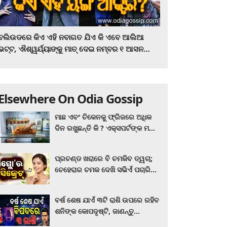
ବଲିଉଡରେ କିଏ ଏହି ନବାଗତ ଯିଏ କି ଏବେ ଆଲିଆ
ଭଟ୍ଟ, ଐଶ୍ୱର୍ଯ୍ୟାଙ୍କୁ ମାତ୍‌ ଦେଇ ନମ୍ବର ୧ ଆସନ
ହାତେଇଛନ୍ତି, ସିନେ ପ୍ରେମୀ ଏବେ ହିଁ ଜାଣି ନିଅନ୍ତୁ ...
Elsewhere On Odia Gossip
ମାଛ ଏବଂ ଚିକେନକୁ ଫ୍ରିଜରେ ଅଧିକ
ଦିନ ରଖୁଛନ୍ତି କି ? ଏକ୍ସପର୍ଟଙ୍କ ମତ
କିଛି ଏପରି ରହିଛି...
ପ୍ରଚଣ୍ଡ ଖରାରେ ବି ଚମକିବ ତ୍ୱଚା;
ଚେହେରାର ଚମକ ଦେଖି ସଭିଏଁ ପଚାରିବେ
ଗ୍ଲୋ’ର ସିକ୍ରେଟ! ଆପଣାନ୍ତୁ ଏହି...
ବର୍ଷ ଶେଷ ଯାଏଁ ୩ଟି ରାଶି ଉପରେ ରହିବ
ଶନିଙ୍କ କୋପଦୃଷ୍ଟି, ଜାଣନ୍ତୁ
ଆପଣଙ୍କ ରାଶି ଏଥିରେ ନାହିଁ ତ?