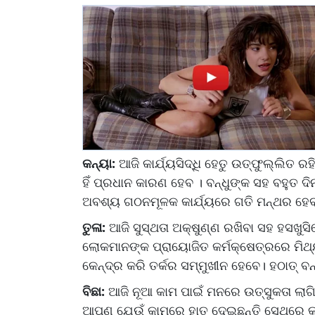
କନ୍ୟା:
ଆଜି କାର୍ଯ୍ୟସିଦ୍ଧି ହେତୁ ଉତ୍‌ଫୁଲ୍ଲିତ ରହ
ହିଁ ପ୍ରଧାନ କାରଣ ହେବ । ବନ୍ଧୁଙ୍କ ସହ ବହୁତ ଦି
ଅବଶ୍ୟ ଗଠନମୂଳକ କାର୍ଯ୍ୟରେ ଗତି ମନ୍ଥର ହେବ,
ତୁଳା:
ଆଜି ସୁସ୍ଥତା ଅକ୍ଷୁଣ୍ଣ ରଖିବା ସହ ହସଖୁସି
ଲୋକମାନଙ୍କ ପ୍ରାୟୋଜିତ କର୍ମକ୍ଷେତ୍ରରେ ମିଥ୍ୟ
କେନ୍ଦ୍ର କରି ତର୍କର ସମ୍ମୁଖୀନ ହେବେ। ହଠାତ୍‌ ବ
ବିଛା:
ଆଜି ନୂଆ କାମ ପାଇଁ ମନରେ ଉତ୍ସୁକତା ଲାଗି
ଆପଣ ଯେଉଁ କାମରେ ହାତ ଦେଇଛନ୍ତି ସେଥିରେ କୃତ