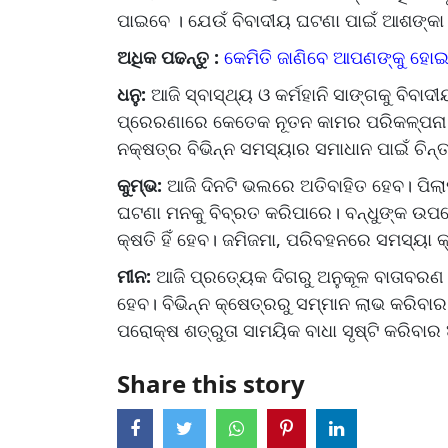
ପାଇବେ । ଯେଉଁ ବିବାଦୀୟ ଘଟଣା ପାଇଁ ଆଶଙ୍କା କରୁ
ଅଧିକ ପଢନ୍ତୁ :
କେମିତି ଜାଣିବେ ଆପଣଙ୍କୁ ହୋଇ
ଧନୁ:
ଆଜି ସ୍ବାସ୍ଥ୍ୟ ଓ କର୍ମହାନି ସାଙ୍ଗକୁ ବିବା
ପ୍ରେରଣାରେ କେତେକ ନୂତନ କାମର ପରିକଳ୍ପନା କ
ନକ୍ଷତ୍ର ବିଭିନ୍ନ ସମସ୍ୟାର ସମାଧାନ ପାଇଁ ଚିନ୍ତ
କୁମ୍ଭ:
ଆଜି ଦିନଟି ଭଲରେ ଅତିବାହିତ ହେବ। ପିଲା
ଘଟଣା ମନକୁ ବିବ୍ରତ କରିପାରେ। ବନ୍ଧୁଙ୍କ ଉପରେ
କ୍ଷତି ହିଁ ହେବ। ଜମିଜମା, ପରିବହନରେ ସମସ୍ୟା
ମୀନ:
ଆଜି ପ୍ରତ୍ୟେକ ଦିଗରୁ ଅନୁକୂଳ ବାତାବରଣ ସ
ହେବ। ବିଭିନ୍ନ କ୍ଷେତ୍ରରୁ ସମ୍ମାନ ଲାଭ କରିବ
ପରୋକ୍ଷ ଶତ୍ରୁତା ସାମୟିକ ବାଧା ସୃଷ୍ଟି କରିବାର
Share this story