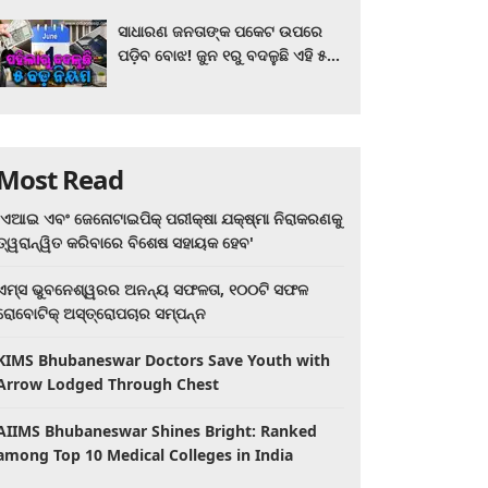
ସାଧାରଣ ଜନତାଙ୍କ ପକେଟ ଉପରେ
ପଡ଼ିବ ବୋଝ! ଜୁନ ୧ରୁ ବଦଳୁଛି ଏହି ୫
ବଡ଼ ନିୟମ
Most Read
'ଏଆଇ ଏବଂ ଜେନୋଟାଇପିକ୍ ପରୀକ୍ଷା ଯକ୍ଷ୍ମା ନିରାକରଣକୁ
ତ୍ୱରାନ୍ୱିତ କରିବାରେ ବିଶେଷ ସହାୟକ ହେବ'
ଏମ୍ସ ଭୁବନେଶ୍ୱରର ଅନନ୍ୟ ସଫଳତା, ୧୦୦ଟି ସଫଳ
ରୋବୋଟିକ୍ ଅସ୍ତ୍ରୋପଚାର ସମ୍ପନ୍ନ
KIMS Bhubaneswar Doctors Save Youth with
Arrow Lodged Through Chest
AIIMS Bhubaneswar Shines Bright: Ranked
among Top 10 Medical Colleges in India