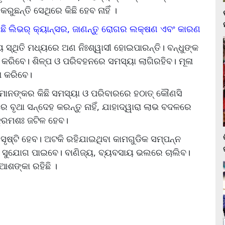
ଛନ୍ତି ସେଥିରେ କିଛି ହେବ ନାହିଁ ।
ଛି ଲିଭର୍ କ୍ୟାନ୍ସର, ଜାଣନ୍ତୁ ରୋଗର ଲକ୍ଷଣ ଏବଂ କାରଣ
ଦୀୟ ସ୍ଥିତି ମଧ୍ୟରେ ଅଣ ନିଃଶ୍ୱାସୀ ହୋଇପାରନ୍ତି। ବନ୍ଧୁଙ୍କ
ରିବେ। ଶିଳ୍ପ ଓ ପରିବହନରେ ସମସ୍ୟା ଲାଗିରହିବ। ମୂଳା
ା କରିବେ।
ମାନଙ୍କର କିଛି ସମସ୍ୟା ଓ ପରିବାରରେ ହଠାତ୍‌ କୌଣସି
 ବୃଥା ସନ୍ଦେହ କରନ୍ତୁ ନାହିଁ, ଯାହାଦ୍ୱାରା ଲାଭ ବଦଳରେ
 କ୍ରମଶଃ ଜଟିଳ ହେବ।
ୃଷ୍ଟି ହେବ। ଅଟକି ରହିଯାଇଥିବା କାମଗୁଡିକ ସମ୍ପନ୍ନ
ାର ସୁଯୋଗ ପାଇବେ। ବାଣିଜ୍ୟ, ବ୍ୟବସାୟ ଭଲରେ ଚାଲିବ।
 ଆଶଙ୍କା ରହିଛି ।