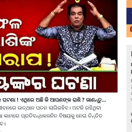
ଘଟଣା ! ଏଥିରେ ଅଛି କି ଆପଣଙ୍କ ରାଶି ? ଜାଣନ୍ତୁ...
ଜୀବନରେ ଉତ୍‌ଥାନ ପତନ ଲାଗିରହିବ। ଅଟକି ରହିଥିବା
ିଆ କାମରେ ପ୍ରତିବନ୍ଧକଜନିତ ବିଷୟକୁ ନେଇ ଚିନ୍ତିତ
ିବ।