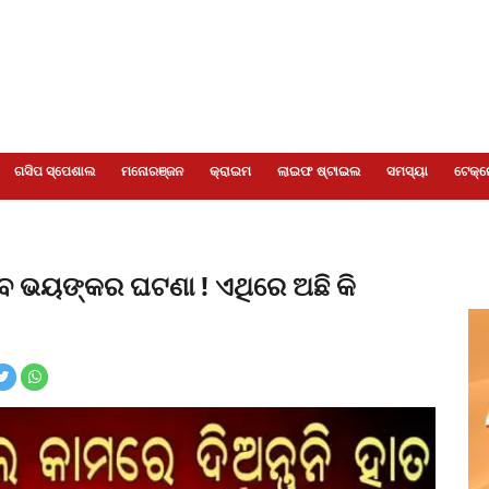
ଗସିପ ସ୍ପେଶାଲ
ମନୋରଞ୍ଜନ
କ୍ରାଇମ
ଲାଇଫ ଷ୍ଟାଇଲ
ସମସ୍ୟା
ଟେକ୍ନ
ିବ ଭୟଙ୍କର ଘଟଣା ! ଏଥିରେ ଅଛି କି