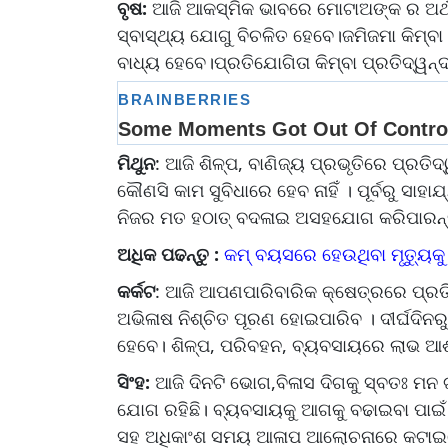
ବୃଷ:
ଆଜି ଆକସ୍ମିକ ଭାବରେ ମୋଟାଅଙ୍କ ର ଅର୍
ସ୍ବାସ୍ଥ୍ୟ ଯୋଗୁ ବିଚଳିତ ହେବେ।ଜମିଜମା କିମ୍ବା ଯ
ବାଧ୍ୟ ହେବେ।ପ୍ରତିଯୋଗିତା କିମ୍ବା ପ୍ରତିଦ୍ୱନ
ମିଥୁନ
: ଆଜି ଶିଳ୍ପ, ବାଣିଜ୍ୟ ପ୍ରଭୃତିରେ ପ୍ରତି
କୌଣସି କାମ ସୁବିଧାରେ ହେବ ନାହିଁ । ପୂର୍ବରୁ ସାହ
ନିଜର ମତ ହଠାତ୍‌ ବଦଳାଇ ଅସହଯୋଗ କରିପାରନ୍
ଅଧିକ ପଢନ୍ତୁ :
କମ୍ ବୟସରେ ହେଉଥିବା ମୃତ୍ୟୁକୁ 
କର୍କଟ
: ଆଜି ଆପଣପାରିବାରିକ କ୍ଷେତ୍ରରେ ପ୍ରତ
ଅଭିଳାଷ ନିଶ୍ଚିତ ପୂରଣ ହୋଇପାରିବ । ଦୀର୍ଘଦିନର
ହେବେ। ଶିଳ୍ପ, ପରିବହନ, ବ୍ୟବସାୟରେ ଲାଭ ଆଶ
ସିଂହ:
ଆଜି ଦିନଟି ଭୋଗ,ବିଳାସ ଦିଗକୁ ସ୍ବତଃ ମନ ଟ
ଯୋଗ ରହିଛି। ବ୍ୟବସାୟକୁ ଆଗକୁ ବଢାଇବା ପାଇଁ
ସହ ଅଧିକାଂଶ ସମୟ ଆଳାପ ଆଲୋଚନାରେ କଟାଇ