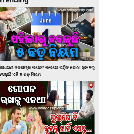
ସାଧାରଣ ଜନତାଙ୍କ ପକେଟ ଉପରେ ପଡ଼ିବ ବୋଝ! ଜୁନ ୧ରୁ
ବଦଳୁଛି ଏହି ୫ ବଡ଼ ନିୟମ