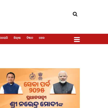
ୋଲୋଜି
ଶିକ୍ଷା
ବିଜ୍ଞାନ
ଖେଳ