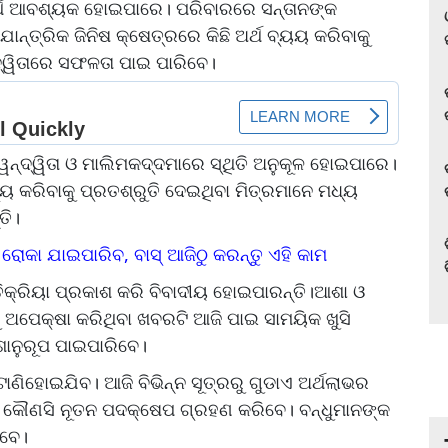
ଥ ଆବଶ୍ୟକ ହୋଇପାରେ। ପରିବାରରେ ସନ୍ତାନଙ୍କ
ାନ୍ତ୍ରିକ ଜିନିଷ କ୍ଷେତ୍ରରେ କିଛି ଅର୍ଥ ବ୍ୟୟ କରିବାକୁ
୍ଦ୍ୱିତାରେ ସଫଳତା ପାଇ ପାରିବେ।
ଦ୍ୱନ୍ଦ୍ୱିତା ଓ ମାଲିମକଦ୍ଦମାରେ ସ୍ଥିତି ଅନୁକୂଳ ହୋଇପାରେ।
ାଯ୍ୟ କରିବାକୁ ପ୍ରତଶ୍ରୁତି ଦେଇଥିବା ମିତ୍ରମାନେ ମଧ୍ୟ
ତି।
ରୋକା ଯାଇପାରିବ, ବାସ୍ ଆଜିଠୁ କରନ୍ତୁ ଏହି କାମ
ିକ୍ରିୟା ପ୍ରକାଶ କରି ବିବାଦୀୟ ହୋଇପାରନ୍ତି।ଆଶା ଓ
ୁ ଅପେକ୍ଷା କରିଥିବା ଖବରଟି ଆଜି ପାଇ ସାମୟିକ ଖୁସି
ାନୁରୂପ ପାଇପାରିବେ।
ାଣିହୋଇଯିବ। ଆଜି ବିଭିନ୍ନ ସୂତ୍ରରୁ ଗୁଡାଏ ଅର୍ଥଲାଭର
 କୌଣସି ନୂତନ ପଦକ୍ଷେପ ଗ୍ରହଣ କରିବେ। ବନ୍ଧୁମାନଙ୍କ
ବେ।