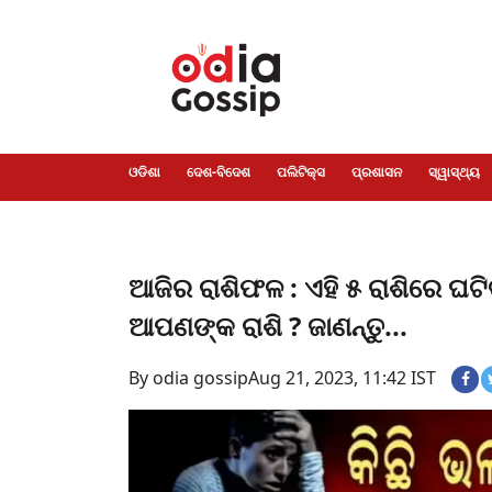
ଓଡିଶା
ଦେଶ-
ପଲିଟିକ୍ସ
ପ୍ରଶାସନ
ସ୍ୱାସ୍ଥ୍ୟ
ଗସିପ
ମନୋରଞ୍ଜନ
କ୍ରାଇମ
ଲାଇଫ
ସମସ୍ୟା
ଟେକ୍ନୋଲୋଜି
ଶିକ୍ଷା
ବିଜ୍ଞାନ
ଖେଳ
ବିଦେଶ
ସ୍ପେଶାଲ
ଷ୍ଟାଇଲ
ଓଡିଶା
ଦେଶ-ବିଦେଶ
ପଲିଟିକ୍ସ
ପ୍ରଶାସନ
ସ୍ୱାସ୍ଥ୍ୟ
ଆଜିର ରାଶିଫଳ : ଏହି ୫ ରାଶିରେ ଘଟ
ଆପଣଙ୍କ ରାଶି ? ଜାଣନ୍ତୁ...
By odia gossip
Aug 21, 2023, 11:42 IST