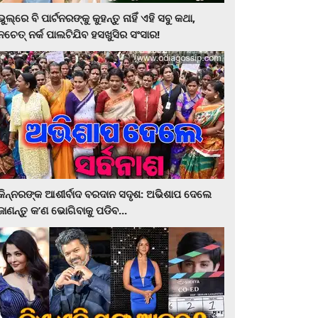
ଭୁଲ୍‌ରେ ବି ପାର୍ଟନରଙ୍କୁ କୁହନ୍ତୁ ନାହିଁ ଏହି ସବୁ କଥା,
ନଚେତ୍‌ ନର୍କ ପାଲଟିଯିବ ହସଖୁସିର ସଂସାର!
କିନ୍ନରଙ୍କ ଆଶୀର୍ବାଦ ବରଦାନ ସଦୃଶ: ଅଭିଶାପ ଦେଲେ
ଜାଣନ୍ତୁ କ’ଣ ଭୋଗିବାକୁ ପଡିବ...