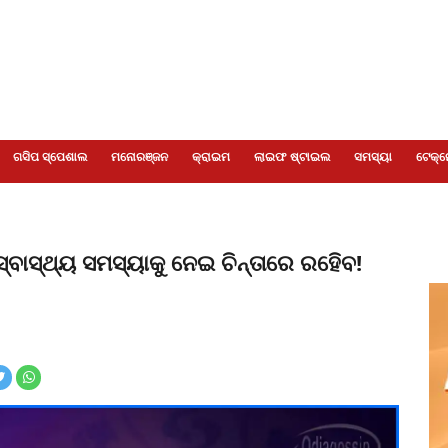
ଗସିପ ସ୍ପେଶାଲ
ମନୋରଞ୍ଜନ
କ୍ରାଇମ
ଲାଇଫ ଷ୍ଟାଇଲ
ସମସ୍ୟା
ଟେକ୍ନ
ସ୍ବାସ୍ଥ୍ୟ ସମସ୍ୟାକୁ ନେଇ ଚିନ୍ତାରେ ରହିେବ!