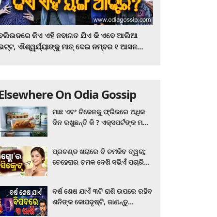
ବଲିଉଡରେ କିଏ ଏହି ନବାଗତ ଯିଏ କି ଏବେ ଆଲିଆ
ଭଟ୍ଟ, ଐଶ୍ୱର୍ଯ୍ୟାଙ୍କୁ ମାତ୍‌ ଦେଇ ନମ୍ବର ୧ ଆସନ
ହାତେଇଛନ୍ତି, ସିନେ ପ୍ରେମୀ ଏବେ ହିଁ ଜାଣି ନିଅନ୍ତୁ ...
Elsewhere On Odia Gossip
ମାଛ ଏବଂ ଚିକେନକୁ ଫ୍ରିଜରେ ଅଧିକ
ଦିନ ରଖୁଛନ୍ତି କି ? ଏକ୍ସପର୍ଟଙ୍କ ମତ
କିଛି ଏପରି ରହିଛି...
ପ୍ରଚଣ୍ଡ ଖରାରେ ବି ଚମକିବ ତ୍ୱଚା;
ଚେହେରାର ଚମକ ଦେଖି ସଭିଏଁ ପଚାରିବେ
ଗ୍ଲୋ’ର ସିକ୍ରେଟ! ଆପଣାନ୍ତୁ ଏହି...
ବର୍ଷ ଶେଷ ଯାଏଁ ୩ଟି ରାଶି ଉପରେ ରହିବ
ଶନିଙ୍କ କୋପଦୃଷ୍ଟି, ଜାଣନ୍ତୁ
ଆପଣଙ୍କ ରାଶି ଏଥିରେ ନାହିଁ ତ?