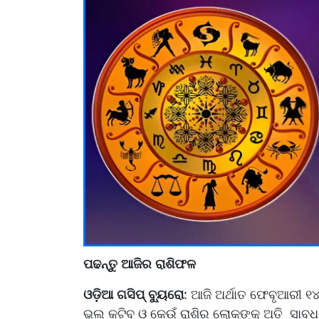
ପଢନ୍ତୁ ଆଜିର ରାଶିଫଳ
ଓଡ଼ିଆ ଗସିପ୍ ବ୍ୟୁରୋ
: ଆଜି ଅର୍ଥାତ ଫେବୃଆରୀ ୧୪
ଭଲ କଟିବ ଓ କେଉଁ ରାଶିର ଲୋକଙ୍କୁ ଅତି ସାବଧାନ