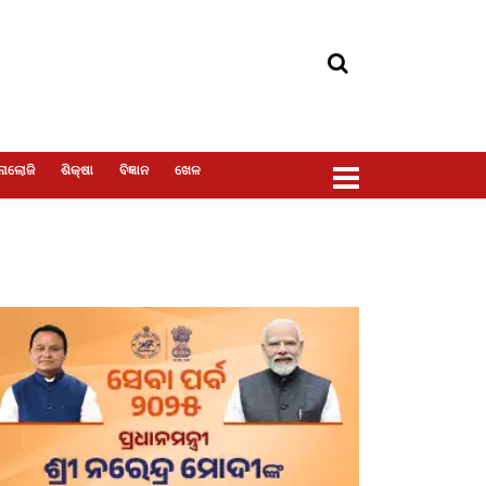
ୋଲୋଜି
ଶିକ୍ଷା
ବିଜ୍ଞାନ
ଖେଳ