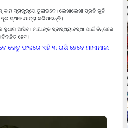
୍ କାମ ସୂଚାରୁରୂପେ ତୁଲାଇବେ। ଲେଖାଲେଖୀ ପ୍ରତି ରୁଚି
ର ସ୍ଥାନ ଯାତ୍ରା କରିପାରନ୍ତି।
ରେ ସୁଧାର ଆସିବ। ମାଆଙ୍କ ସ୍ବାସ୍ଥ୍ୟାବସ୍ଥା ପାଇଁ ଚିନ୍ତାରେ
ଅତିବାହିତ ହେବ।
ରହିବେ କେତୁ ଫଳରେ ଏହି ୩ ରାଶି ହେବେ ମାଲାମାଲ