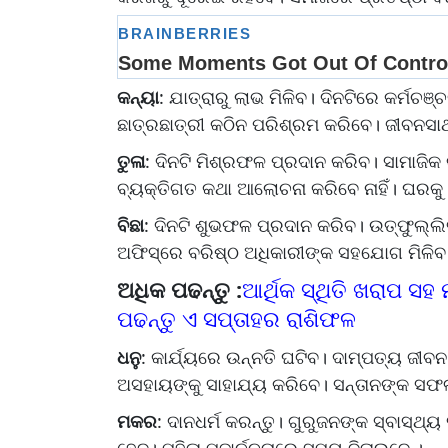
କନ୍ୟା
: ଯାତ୍ରାରୁ ଲାଭ ମିଳିବ। ଦିନଟିରେ କର୍ମଚ
ଛାତ୍ରଛାତ୍ରୀ କଠିନ ପରିଶ୍ରମ କରିବେ। ଜୀବନସା
ତୁଳା
: ଦିନଟି ମିଶ୍ରଫଳ ପ୍ରଦାନ କରିବ। ସାମାଜିକ
ବ୍ୟକ୍ତିଗତ କଥା ଆଲୋଚନା କରିବେ ନାହିଁ। ଘରକ
ବିଛା
: ଦିନଟି ଶୁଭଫଳ ପ୍ରଦାନ କରିବ। ଉତ୍ଫୁଲ୍
ଅଫିସ୍ରେ ବରିଷ୍ଠ ଅଧିକାରୀଙ୍କ ସହଯୋଗ ମିଳିବ।
ଅଧିକ ପଢନ୍ତୁ :
ଆର୍ଥିକ ସ୍ଥିତି ଖରାପ ସ
ପଢନ୍ତୁ ଏ ସପ୍ତାହର ରାଶିଫଳ
ଧନୁ
: କାର୍ଯ୍ୟରେ ଉନ୍ନତି ଘଟିବ। ଦାମ୍ପତ୍ୟ ଜୀବ
ଅସହାୟଙ୍କୁ ସାହାଯ୍ୟ କରିବେ। ସନ୍ତାନଙ୍କ ସଫଳତ
ମକର
: ଦାନଧର୍ମ କରନ୍ତୁ। ଗୁରୁଜନଙ୍କ ସ୍ବାସ୍ଥ