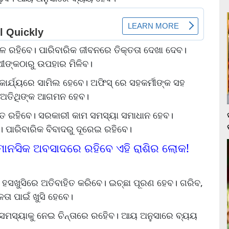
ଞ୍ଚଳ ରହିବେ। ପାରିବାରିକ ଜୀବନରେ ତିକ୍ତତା ଦେଖା ଦେବ।
ଥୀଙ୍କଠାରୁ ଉପହାର ମିଳିବ।
 କାର୍ଯ୍ୟରେ ସାମିଲ ହେବେ। ଅଫିସ୍ ରେ ସହକର୍ମୀଙ୍କ ସହ
ୁ ଅତିଥିଙ୍କ ଆଗମନ ହେବ।
ଲିତ ରହିବେ। ସରକାରୀ କାମ ସମସ୍ୟା ସମାଧାନ ହେବ।
 ପାରିବାରିକ ବିବାଦରୁ ଦୂରେଇ ରହିବେ।
ହ ମାନସିକ ଅବସାଦରେ ରହିବେ ଏହି ରାଶିର ଲୋକ!
ନ ହସଖୁସିରେ ଅତିବାହିତ କରିବେ। ଇଚ୍ଛା ପୂରଣ ହେବ। ଗରିବ,
ା ପାଇଁ ଖୁସି ହେବେ।
୍ୟ ସମସ୍ୟାକୁ ନେଇ ଚିନ୍ତାରେ ରହିେବ। ଆୟ ଅନୁସାରେ ବ୍ୟୟ