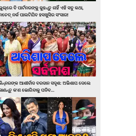
ଭୁଲ୍‌ରେ ବି ପାର୍ଟନରଙ୍କୁ କୁହନ୍ତୁ ନାହିଁ ଏହି ସବୁ କଥା,
ନଚେତ୍‌ ନର୍କ ପାଲଟିଯିବ ହସଖୁସିର ସଂସାର!
କିନ୍ନରଙ୍କ ଆଶୀର୍ବାଦ ବରଦାନ ସଦୃଶ: ଅଭିଶାପ ଦେଲେ
ଜାଣନ୍ତୁ କ’ଣ ଭୋଗିବାକୁ ପଡିବ...