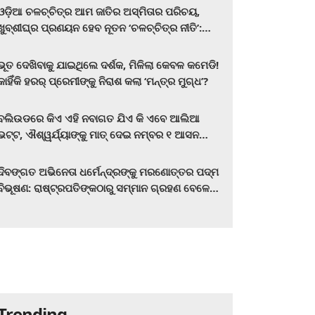
ଓଡ଼ିଆ ଚଳଚ୍ଚିତ୍ର ଆମ ଜାତିର ଅସ୍ମିତାର ପରିଚୟ,
ଖୁବ୍‌ଶୀଘ୍ର ପ୍ରଣୟନ ହେବ ନୂତନ ‘ଚଳଚ୍ଚିତ୍ର ନୀତି’:
ମୁଖ୍ୟମନ୍ତ୍ରୀ ମୋହନ ଚରଣ ମାଝୀ
ଭୂତ ଦେଖିବାକୁ ଯାଇଥିଲେ ଦର୍ଶକ, ମିଳିଲା କେବଳ କମେଡି!
କାହିଁକି ହରର୍‌ ପ୍ରେମୀଙ୍କୁ ନିରାଶ କଲା ‘ମନ୍ତ୍ର ମୁଗ୍ଧ’?
ବଲିଉଡରେ କିଏ ଏହି ନବାଗତ ଯିଏ କି ଏବେ ଆଲିଆ
ଭଟ୍ଟ, ଐଶ୍ୱର୍ଯ୍ୟାଙ୍କୁ ମାତ୍‌ ଦେଇ ନମ୍ବର ୧ ଆସନ
ହାତେଇଛନ୍ତି, ସିନେ ପ୍ରେମୀ ଏବେ ହିଁ ଜାଣି ନିଅନ୍ତୁ ...
ଦିବଙ୍ଗତ ଅଭିନେତା ଧର୍ମେନ୍ଦ୍ରଙ୍କୁ ମରଣୋତ୍ତର ପଦ୍ମ
ବିଭୂଷଣ: ରାଷ୍ଟ୍ରପତିଙ୍କଠାରୁ ସମ୍ମାନ ଗ୍ରହଣ ବେଳେ
ଭାବପ୍ରବଣ ହେଲେ ହେମା ମାଳିନୀ
Trending