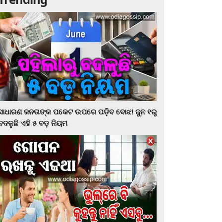
ସାଧାରଣ ଜନତାଙ୍କ ପକେଟ ଉପରେ ପଡ଼ିବ ବୋଝ! ଜୁନ ୧ରୁ
ବଦଳୁଛି ଏହି ୫ ବଡ଼ ନିୟମ