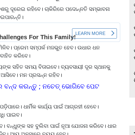
ଶରୁ ଦୂରେଇ ରହିବେ। ଚାକିରିରେ ପଦୋନ୍ନତି ସମ୍ଭାବନା
େଇପାରନ୍ତି।
ଭ ମିଳିବ। ପ୍ରେମ ସମ୍ପର୍କ ମଜଭୁତ ହେବ। ଉଧାର ଧନ
ବାହିତ କରିବେ।
୍ୟଙ୍କ ସହିତ ସମୟ ବିତାଇବେ। ବ୍ୟବସାୟୀ ଦୂର ସ୍ଥାନକୁ
େ ଆସିବେ। ମନ ପ୍ରସନ୍ନ ରହିବ।
ର ବନ୍ଦ କରନ୍ତୁ ; ନଚେତ୍ ଭୋଗିବେ ପେଟ
ପଡ଼ିପାରେ। ଧାର୍ମିକ କାର୍ଯ୍ୟ ପାଇଁ ଆଗ୍ରହୀ ହେବେ।
୍ଧି ପାଇବ।
। ବନ୍ଧୁଙ୍କ ସହ ବୁଲିବା ପାଇଁ ନୂଆ ଯୋଜନା କରିବେ। ଧାର
ବଢ଼ିବ। ଆୟ ଅନୁସାରେ ବ୍ୟୟ ହେବ।