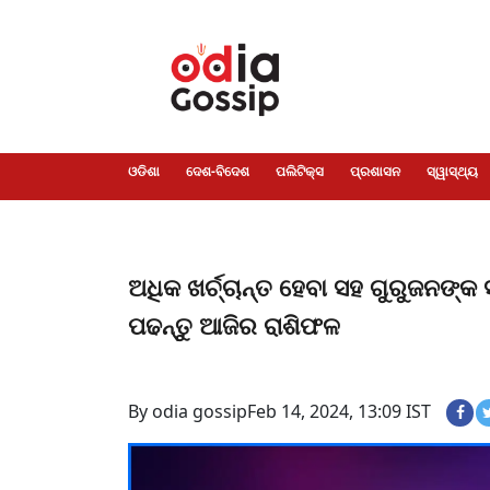
ଓଡିଶା
ଦେଶ-
ପଲିଟିକ୍ସ
ପ୍ରଶାସନ
ସ୍ୱାସ୍ଥ୍ୟ
ଗସିପ
ମନୋରଞ୍ଜନ
କ୍ରାଇମ
ଲାଇଫ
ସମସ୍ୟା
ଟେକ୍ନୋଲୋଜି
ଶିକ୍ଷା
ବିଜ୍ଞାନ
ଖେଳ
ବିଦେଶ
ସ୍ପେଶାଲ
ଷ୍ଟାଇଲ
ଓଡିଶା
ଦେଶ-ବିଦେଶ
ପଲିଟିକ୍ସ
ପ୍ରଶାସନ
ସ୍ୱାସ୍ଥ୍ୟ
ଅଧିକ ଖର୍ଚ୍ଚାନ୍ତ ହେବା ସହ ଗୁରୁଜନଙ୍କ 
ପଢନ୍ତୁ ଆଜିର ରାଶିଫଳ
By odia gossip
Feb 14, 2024, 13:09 IST