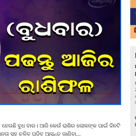
 ହେଉଛି ବୁଧ ବାର। ଆଜି କେଉଁ ରାଶିର ଲୋକଙ୍କ ପାଇଁ ଦିନଟି
ତା ସହ ଚଳିବ ପଡ଼ିବ ଆସନ୍ତୁ ଜାଣିବା...