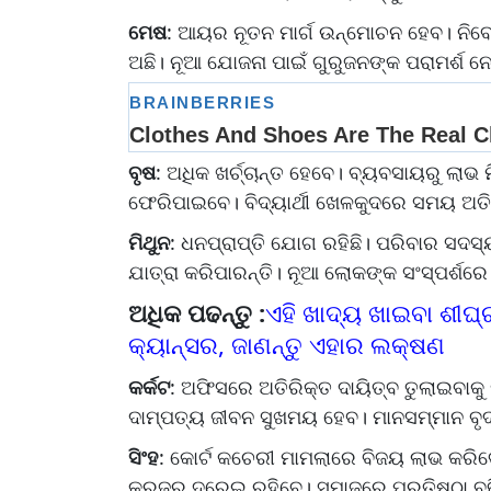
ମେଷ
: ଆୟର ନୂତନ ମାର୍ଗ ଉନ୍ମୋଚନ ହେବ। ନିବେ
ଅଛି। ନୂଆ ଯୋଜନା ପାଇଁ ଗୁରୁଜନଙ୍କ ପରାମର୍ଶ ନ
ବୃଷ
: ଅଧିକ ଖର୍ଚ୍ଚାନ୍ତ ହେବେ। ବ୍ୟବସାୟରୁ ଲା
ଫେରିପାଇବେ। ବିଦ୍ୟାର୍ଥୀ ଖେଳକୁଦରେ ସମୟ ଅତି
ମିଥୁନ
: ଧନପ୍ରାପ୍ତି ଯୋଗ ରହିଛି। ପରିବାର ସଦସ
ଯାତ୍ରା କରିପାରନ୍ତି। ନୂଆ ଲୋକଙ୍କ ସଂସ୍ପର୍ଶର
ଅଧିକ ପଢନ୍ତୁ :
ଏହି ଖାଦ୍ୟ ଖାଇବା ଶୀଘ୍
କ୍ୟାନ୍ସର, ଜାଣନ୍ତୁ ଏହାର ଲକ୍ଷଣ
କର୍କଟ
: ଅଫିସରେ ଅତିରିକ୍ତ ଦାୟିତ୍ବ ତୁଲାଇବାକୁ 
ଦାମ୍ପତ୍ୟ ଜୀବନ ସୁଖମୟ ହେବ। ମାନସମ୍ମାନ ବୃଦ
ସିଂହ
: କୋର୍ଟ କଚେରୀ ମାମଲାରେ ବିଜୟ ଲାଭ କରିବେ
କରଜରୁ ଦୂରେଇ ରହିବେ। ସମାଜରେ ପ୍ରତିଷ୍ଠା 