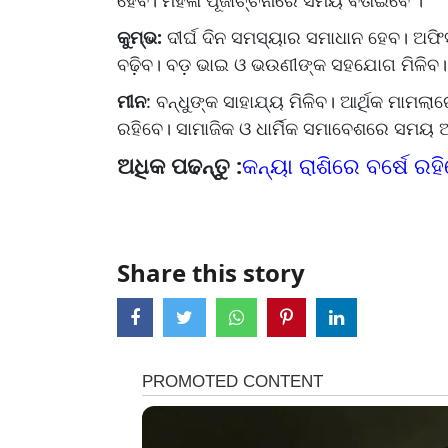
ହେବ। ମହିଳା ପୂଜାର୍ଚ୍ଚନାରେ ସମୟ ବିତାଇବେ ।
କୁମ୍ଭ:
ଦୀର୍ଘ ଦିନ ସମସ୍ୟାର ସମାଧାନ ହେବ। ଅଫିସ
ବଢ଼ିବ। ବଡ଼ ଭାଇ ଓ ଭଉଣୀଙ୍କ ସହଯୋଗ ମିଳିବ। ଦୂ
ମୀନ
: ବନ୍ଧୁଙ୍କ ସାହାଯ୍ୟ ମିଳିବ। ଆର୍ଥିକ ମାମଲା
ରହିବେ। ସାମାଜିକ ଓ ଧାର୍ମିକ ସମାବେଶରେ ସମୟ 
ଅଧିକ ପଢନ୍ତୁ :
କନ୍ୟା ରାଶିରେ ବର୍ଷେ 
Share this story