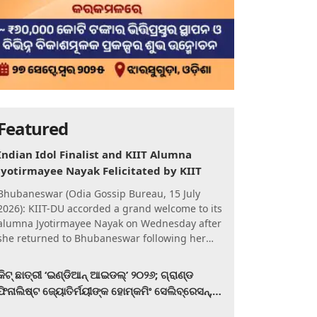
Featured
Indian Idol Finalist and KIIT Alumna
Jyotirmayee Nayak Felicitated by KIIT
Bhubaneswar (Odia Gossip Bureau, 15 July
2026): KIIT-DU accorded a grand welcome to its
alumna Jyotirmayee Nayak on Wednesday after
she returned to Bhubaneswar following her
qualification for the Gra
କିଟ୍‍ ଛାତ୍ରୀ ‘ଇଣ୍ଡିଆନ୍ ଆଇଡଲ୍‌’ ୨୦୨୬; ଗ୍ରାଣ୍ଡ
ଫିନାଲିଷ୍ଟ ଜ୍ୟୋତିର୍ମୟୀଙ୍କ ହୋମ୍‍କମିଂ ସେଲିବ୍ରେସନ୍‍,
କିଟରେ ଉଚ୍ଛ୍ୱସିତ ସମ୍ବର୍ଦ୍ଧନା