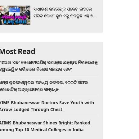
ସାଧାରଣ ଜନତାଙ୍କ ପକେଟ ଉପରେ
ପଡ଼ିବ ବୋଝ! ଜୁନ ୧ରୁ ବଦଳୁଛି ଏହି ୫
ବଡ଼ ନିୟମ
Most Read
'ଏଆଇ ଏବଂ ଜେନୋଟାଇପିକ୍ ପରୀକ୍ଷା ଯକ୍ଷ୍ମା ନିରାକରଣକୁ
ତ୍ୱରାନ୍ୱିତ କରିବାରେ ବିଶେଷ ସହାୟକ ହେବ'
ଏମ୍ସ ଭୁବନେଶ୍ୱରର ଅନନ୍ୟ ସଫଳତା, ୧୦୦ଟି ସଫଳ
ରୋବୋଟିକ୍ ଅସ୍ତ୍ରୋପଚାର ସମ୍ପନ୍ନ
KIMS Bhubaneswar Doctors Save Youth with
Arrow Lodged Through Chest
AIIMS Bhubaneswar Shines Bright: Ranked
among Top 10 Medical Colleges in India