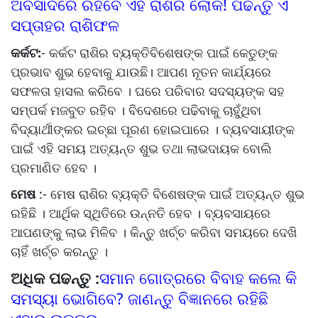
ଅବସାଦରେ ରହିବେ ଏହି ରାଶିର ଲୋକ! ପଢନ୍ତୁ ଏ
ସପ୍ତାହର ରାଶିଫଳ
କର୍କଟ:
- କର୍କଟ ରାଶିର ବ୍ୟକ୍ତିବିଶେଷଙ୍କ ପାଇଁ କେତୁଙ୍କ
ପ୍ରଭାବ ଶୁଭ ହେବାକୁ ଯାଉଛି। ଆପଣ ନୂତନ କାର୍ଯ୍ୟରେ
ସଫଳତା ହାସଲ କରିବେ । ଘରେ ପରିବାର ସଦସ୍ୟଙ୍କ ସହ
ସମ୍ପର୍କ ମଜବୁତ ରହିବ । ବିଦେଶରେ ପଢିବାକୁ ଚାହୁଁଥିବା
ବିଦ୍ୟାର୍ଥୀଙ୍କର ଇଚ୍ଛା ପୂରଣ ହୋଇପାରେ । ବ୍ୟବସାୟୀଙ୍କ
ପାଇଁ ଏହି ସମୟ ଅତ୍ୟନ୍ତ ଶୁଭ ତଥା ଲାଭଦାୟକ ବୋଲି
ପ୍ରମାଣିତ ହେବ ।
ମେଷ
:- ମେଷ ରାଶିର ବ୍ୟକ୍ତି ବିଶେଷଙ୍କ ପାଇଁ ଅତ୍ୟନ୍ତ ଶୁଭ
ରହିଛି । ଆର୍ଥିକ ସ୍ଥିତିରେ ଉନ୍ନତି ହେବ । ବ୍ୟବସାୟରେ
ଆପଣଙ୍କୁ ଲାଭ ମିଳିବ । କିନ୍ତୁ ଖର୍ଚ୍ଚ କରିବା ସମୟରେ ଦେଖି
ଚାହିଁ ଖର୍ଚ୍ଚ କରନ୍ତୁ ।
ଅଧିକ ପଢନ୍ତୁ :
ସମାନ ଗୋତ୍ରରେ ବିବାହ କଲେ କି
ସମସ୍ୟା ଭୋଗିବେ? ଜାଣନ୍ତୁ ବିଜ୍ଞାନରେ ରହିଛି