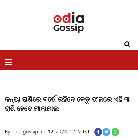
ଓଡିଶା
ଦେଶ-
ପଲିଟିକ୍ସ
ପ୍ରଶାସନ
ସ୍ୱାସ୍ଥ୍ୟ
ଗସିପ
ମନୋରଞ୍ଜନ
କ୍ରାଇମ
ଲାଇଫ
ସମସ୍ୟା
ଟେକ୍ନୋଲୋଜି
ଶିକ୍ଷା
ବିଜ୍ଞାନ
ଖେଳ
ବିଦେଶ
ସ୍ପେଶାଲ
ଷ୍ଟାଇଲ
କନ୍ୟା ରାଶିରେ ବର୍ଷେ ରହିବେ କେତୁ ଫଳରେ ଏହି ୩
ରାଶି ହେବେ ମାଲାମାଲ
By odia gossip
Feb 12, 2024, 12:22 IST