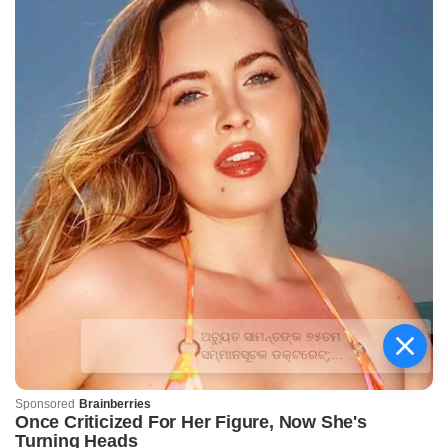
ଅଚ୍ୟୁତ ସାମନ୍ତଙ୍କ ୭୫ତମ
ସମ୍ମାନସୂଚକ ଡକ୍ଟରେଟ୍‌;
ମହାରାଜା ଗଙ୍ଗା ସିଂହ
ବିଶ୍ୱବିଦ୍ୟାଳୟ ପକ୍ଷରୁ
ସମ୍ମାନିତ