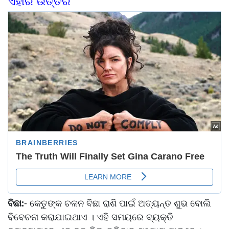
ଏହାର ଉତ୍ତର
ବିଛା:
- କେତୁଙ୍କ ଚଳନ ବିଛା ରାଶି ପାଇଁ ଅତ୍ୟନ୍ତ ଶୁଭ ବୋଲି
ବିବେଚନା କରାଯାଇଥାଏ । ଏହି ସମୟରେ ବ୍ୟକ୍ତି