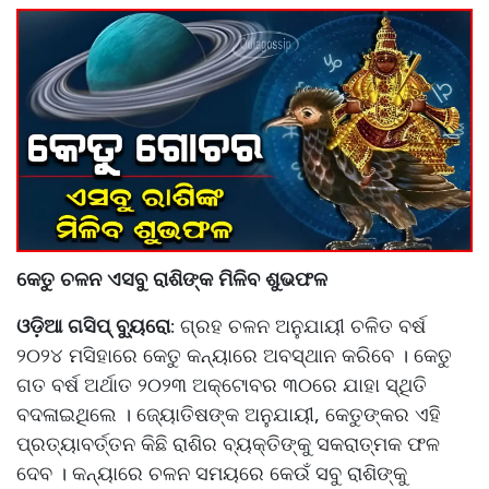
କେତୁ ଚଳନ ଏସବୁ ରାଶିଙ୍କ ମିଳିବ ଶୁଭଫଳ
ଓଡ଼ିଆ ଗସିପ୍ ବ୍ୟୁରୋ
ଗ୍ରହ ଚଳନ ଅନୁଯାୟୀ ଚଳିତ ବର୍ଷ
:
୨୦୨୪ ମସିହାରେ କେତୁ କନ୍ୟାରେ ଅବସ୍ଥାନ କରିବେ । କେତୁ
ଗତ ବର୍ଷ ଅର୍ଥାତ ୨୦୨୩ ଅକ୍ଟୋବର ୩୦ରେ ଯାହା ସ୍ଥିତି
ବଦଳାଇଥିଲେ । ଜ୍ୟୋତିଷଙ୍କ ଅନୁଯାୟୀ, କେତୁଙ୍କର ଏହି
ପ୍ରତ୍ୟାବର୍ତ୍ତନ କିଛି ରାଶିର ବ୍ୟକ୍ତିଙ୍କୁ ସକରାତ୍ମକ ଫଳ
ଦେବ । କନ୍ୟାରେ ଚଳନ ସମୟରେ କେଉଁ ସବୁ ରାଶିଙ୍କୁ