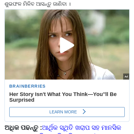
ଶୁଭଫଳ ମିଳିବ ଆସନ୍ତୁ ଜାଣିବା ।
ଅଧିକ ପଢନ୍ତୁ :
ଆର୍ଥିକ ସ୍ଥିତି ଖରାପ ସହ ମାନସିକ