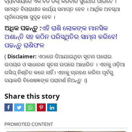
ବ୍ୟବସାୟରେ ଏକ ବଡ ଡିଲ୍ କରିବାର ସୁଯୋଗ ପାଇବେ ।
ସମସ୍ତ ବିଚାରାଧୀନ କାର୍ଯ୍ୟ ସମାପ୍ତ ହେବ । ଆର୍ଥିକ ଅବସ୍ଥା
ପୂର୍ବାପେକ୍ଷା ସୁଦୃଢ ହେବ ।
ଅଧିକ ପଢନ୍ତୁ :
ଏହି ରାଶି ଲୋକଙ୍କ ମାନସିକ
ଅଶାନ୍ତି ସହ କଠିନ ପରିସ୍ଥିତିର ସାମ୍ନା କରିବେ!
ପଢନ୍ତୁ ରାଶିଫଳ
(
Disclaimer:
ଏଠାରେ ଦିଆଯାଇଥିବା ସୂଚନା ଘରୋଇ
ଉପଚାର ଓ ସାଧାରଣ ସୂଚନା ଉପରେ ଆଧାରିତ । ଏହାକୁ ଓଡ଼ିଆ
ଗସିପ୍ ନିଶ୍ଚିତ କରେ ନାହିଁ। ଏହାକୁ ଗ୍ରହଣ କରିବା ପୂର୍ବରୁ
ଦୟାକରି ବିଶେଷଜ୍ଞଙ୍କ ପରାମର୍ଶ ନିଅନ୍ତୁ ।)
Share this story