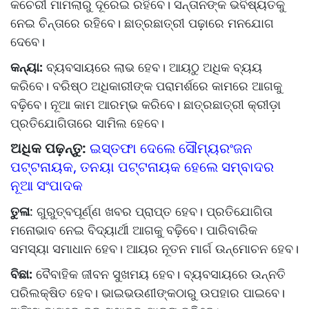
କଚେରୀ ମାମଲାରୁ ଦୂରେଇ ରହିବେ। ସନ୍ତାନଙ୍କ ଭବିଷ୍ୟତକୁ
ନେଇ ଚିନ୍ତାରେ ରହିବେ। ଛାତ୍ରଛାତ୍ରୀ ପଢ଼ାରେ ମନଯୋଗ
ଦେବେ।
କନ୍ୟା:
ବ୍ୟବସାୟରେ ଲାଭ ହେବ। ଆୟଠୁ ଅଧିକ ବ୍ୟୟ
କରିବେ। ବରିଷ୍ଠ ଅଧିକାରୀଙ୍କ ପରାମର୍ଶରେ କାମରେ ଆଗକୁ
ବଢ଼ିବେ। ନୂଆ କାମ ଆରମ୍ଭ କରିବେ। ଛାତ୍ରଛାତ୍ରୀ କ୍ରୀଡ଼ା
ପ୍ରତିଯୋଗିତାରେ ସାମିଲ ହେବେ।
ଅଧିକ ପଢ଼ନ୍ତୁ:
ଇସ୍ତଫା ଦେଲେ ସୌମ୍ୟରଂଜନ
ପଟ୍ଟନାୟକ, ତନୟା ପଟ୍ଟନାୟକ ହେଲେ ସମ୍ବାଦର
ନୂଆ ସଂପାଦକ
ତୁଳା
: ଗୁରୁତ୍ବପୂର୍ଣ୍ଣ ଖବର ପ୍ରାପ୍ତ ହେବ। ପ୍ରତିଯୋଗିତା
ମନୋଭାବ ନେଇ ବିଦ୍ୟାର୍ଥୀ ଆଗକୁ ବଢ଼ିବେ। ପାରିବାରିକ
ସମସ୍ୟା ସମାଧାନ ହେବ। ଆୟର ନୂତନ ମାର୍ଗ ଉନ୍ମୋଚନ ହେବ।
ବିଛା:
ବୈବାହିକ ଜୀବନ ସୁଖମୟ ହେବ। ବ୍ୟବସାୟରେ ଉନ୍ନତି
ପରିଲକ୍ଷିତ ହେବ। ଭାଇଭଉଣୀଙ୍କଠାରୁ ଉପହାର ପାଇବେ।