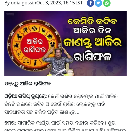
By odia gossip
Oct 3, 2023, 16:15 IST
ପଢନ୍ତୁ ଆଜିର ରାଶିଫଳ
ଓଡ଼ିଆ ଗସିପ୍ ବ୍ୟୁରୋ
କେଉଁ ରାଶିର ଲୋକଙ୍କ ପାଇଁ ଆଜିର
:
ଦିନଟି ଭଲରେ କଟିବ ଓ କେଉଁ ରାଶିର ଲୋକଙ୍କୁ ଅତି
ସାବଧାନତା ସହ ଚଳିବ ପଡ଼ିବ ଜାଣନ୍ତୁ...
ମେଷ:
ସାମାଜିକ କାର୍ଯ୍ୟ ପାଇଁ ସମୟ ବାହାର କରିବେ। ଶୁଭ
ଖବର ପ୍ରାପ୍ତ ହେବ। ନୂଆ ଯାନ କିଣିବା ଯୋଗ ଅଛି। ଅଫିସ୍‌ରେ