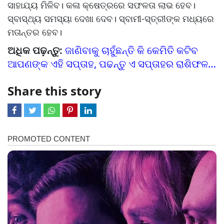
ସାହାଯ୍ୟ ମିଳିବ। କଳା କ୍ଷେତ୍ରରେ ସଫଳତା ଲାଭ ହେବ।
ସ୍ବାସ୍ଥ୍ୟ ସମସ୍ୟା ଦେଖା ଦେବ। ସ୍ବାମୀ-ସ୍ତ୍ରୀଙ୍କ ମଧ୍ୟରେ
ମତାନ୍ତର ହେବ।
ଅଧିକ ପଢ଼ନ୍ତୁ:
ଜାଣିବାକୁ ଚାହୁଁଛନ୍ତି କି କେମିତି କଟିବ
ଆପଣଙ୍କ ଏହି ସପ୍ତାହ, ପଢନ୍ତୁ ଏ ସପ୍ତାହର ରାଶିଫଳ…
Share this story