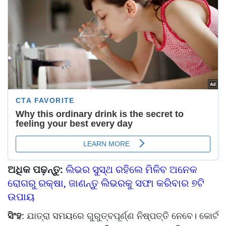
ଅଧିକ ପଢ଼ନ୍ତୁ:
ଲିଭର ସୁସ୍ଥ ରହିଲେ ମିଳିବ ଅନେକ
ରୋଗରୁ ରକ୍ଷା, ଜାଣନ୍ତୁ ଲିଭରକୁ ସଫା କରିବାର ୭ଟି
ଉପାୟ
ସିଂହ
: ଯାତ୍ରା ସମୟରେ ଗୁରୁତ୍ବପୂର୍ଣ୍ଣ ନିଷ୍ପତ୍ତି ନେବେ। କୋର୍ଟ