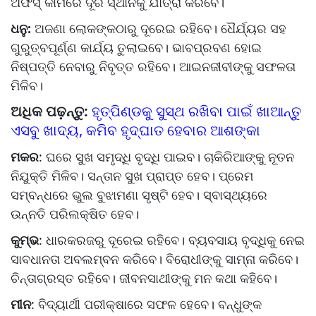
ଅଫିସ୍‌ କାମରେ ଦୂର ସ୍ଥାନକୁ ଯାତ୍ରା କରିବେ।
ଧନୁ:
ଅଜଣା ଲୋକଙ୍କଠାରୁ ଦୂରେଇ ରହିବେ। ଧୈର୍ଯ୍ୟର ସହ
ଗୁରୁତ୍ବପୂର୍ଣ୍ଣ କାର୍ଯ୍ୟ ତୁଲାଇବେ। ଭାବପ୍ରବଣ ହୋଇ
ନିଷ୍ପତ୍ତି ନେବାରୁ ନିବୃତ୍ତ ରହିବେ। ଆଇନଜୀବୀଙ୍କୁ ସଫଳତା
ମିଳିବ।
ଅଧିକ ପଢ଼ନ୍ତୁ:
ହୃତ୍‌ପିଣ୍ଡକୁ ସୁସ୍ଥ ରଖିବା ପାଇଁ ଖାଆନ୍ତୁ
ଏସବୁ ଖାଦ୍ୟ, କମିବ ହୃଦ୍‌ଘାତ ହେବାର ଆଶଙ୍କା
ମକର
: ଘରେ ସୁଖ ସମୃଦ୍ଧି ବୃଦ୍ଧି ପାଇବ। ଚାକିରିଆଙ୍କୁ ନୂତନ
ନିଯୁକ୍ତି ମିଳିବ। ସନ୍ତାନ ସୁଖ ପ୍ରାପ୍ତ ହେବ। ପ୍ରେମ
ସମ୍ବନ୍ଧରେ ଭୁଲ ବୁଝାମଣା ସୃଷ୍ଟି ହେବ। ସ୍ବାସ୍ଥ୍ୟରେ
ଉନ୍ନତି ପରିଲକ୍ଷିତ ହେବ।
କୁମ୍ଭ
: ଧାରକରଜରୁ ଦୂରେଇ ରହିବେ। ବ୍ୟବସାୟ ବୃଦ୍ଧିକୁ ନେଇ
ସାବଧାନତା ଅବଲମ୍ବନ କରିବେ। ବିରୋଧୀଙ୍କୁ ସାମ୍ନା କରିବେ।
ଚିନ୍ତାଗ୍ରସ୍ତ ରହିବେ। ଜୀବନସାଥୀଙ୍କୁ ମନ କଥା କହିବେ।
ମୀନ
: ବିଦ୍ୟାର୍ଥୀ ପରୀକ୍ଷାରେ ସଫଳ ହେବେ। ବନ୍ଧୁଙ୍କ