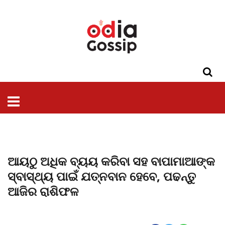
ଓଡିଶା
ଦେଶ-
ପଲିଟିକ୍ସ
ପ୍ରଶାସନ
ସ୍ୱାସ୍ଥ୍ୟ
ଗସିପ
ମନୋରଞ୍ଜନ
କ୍ରାଇମ
ଲାଇଫ
ସମସ୍ୟା
ଟେକ୍ନୋଲୋଜି
ଶିକ୍ଷା
ବିଜ୍ଞାନ
ଖେଳ
ବିଦେଶ
ସ୍ପେଶାଲ
ଷ୍ଟାଇଲ
ଆୟଠୁ ଅଧିକ ବ୍ୟୟ କରିବା ସହ ବାପାମାଆଙ୍କ
ସ୍ବାସ୍ଥ୍ୟ ପାଇଁ ଯତ୍ନବାନ ହେବେ, ପଢନ୍ତୁ
ଆଜିର ରାଶିଫଳ