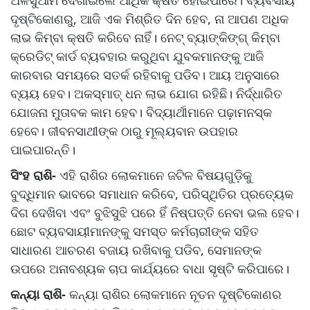
ଅଳସୁଆମି ଦେଖାଇଲେ ଆର୍ଥିକ କ୍ଷତି ହୋଇପାରେ। ବ୍ୟବସାୟ
ଦୃଷ୍ଟିକୋଣରୁ, ଆଜି ଏକ ମିଶ୍ରିତ ଦିନ ହେବ, ନା ଆପଣ ଅଧିକ
ଲାଭ କିମ୍ବା କ୍ଷତି କରିବେ ନାହିଁ। ନେଟ୍ ବ୍ୟାଙ୍କିଙ୍ଗ୍ କିମ୍ବା
କ୍ରେଡିଟ୍ କାର୍ଡ ବ୍ୟବହାର କରୁଥିବା ଯୁବକମାନଙ୍କୁ ଆଜି
କାରବାର ସମୟରେ ସତର୍କ ରହିବାକୁ ପଡିବ। ଆୟ ଅନୁସାରେ
ବ୍ୟୟ ହେବ। ଅକସ୍ମାତ୍‌ ଧନ ଲାଭ ଯୋଗ ରହିଛି। ନିର୍ଦ୍ଧାରିତ
ଯୋଜନା ମୁତାବକ କାମ ହେବ। ବିଦ୍ୟାର୍ଥୀମାନେ ପଢ଼ାମନସ୍କ
ହେବେ। ଜୀବନସାଥୀଙ୍କ ଠାରୁ ମୂଲ୍ୟବାନ ଉପହାର
ପାଇପାରନ୍ତି।
ସିଂହ ରାଶି-
ଏହି ରାଶିର ଲୋକମାନେ ଜଟିଳ ବିଷୟଗୁଡ଼ିକୁ
ବୁଦ୍ଧିମାନ ଭାବରେ ସମାଧାନ କରିବେ, ପରିସ୍ଥିତିର ପ୍ରତ୍ୟେକ
ଦିଗ ଦେଖିବା ଏବଂ ବୁଝିସୁଝି ପରେ ହିଁ ନିଷ୍ପତ୍ତି ନେବା ଭଲ ହେବ।
ଛୋଟ ବ୍ୟବସାୟୀମାନଙ୍କୁ ସମସ୍ତ କର୍ମଚାରୀଙ୍କ ସହିତ
ସାଧାରଣ ଆଚରଣ ବଜାୟ ରଖିବାକୁ ପଡିବ, ସେମାନଙ୍କ
ଉପରେ ଅନାବଶ୍ୟକ ଚାପ କାର୍ଯ୍ୟରେ ବାଧା ସୃଷ୍ଟି କରିପାରେ।
କନ୍ୟା ରାଶି-
କନ୍ୟା ରାଶିର ଲୋକମାନେ ନୂତନ ଦୃଷ୍ଟିକୋଣର