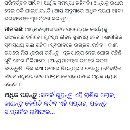
ପରିବର୍ତ୍ତନ ଆସିବ। ଆର୍ଥିକ ସମସ୍ୟା ରହିବନି। ଅନ୍ୟକୁ ଉଧାର
ଦେଇ ଠକି ଯାଇପାରନ୍ତି। ଆୟ ଅନୁସାରେ ଅଧିକ ବ୍ୟୟ ହେବ।
ଭଗବାନଙ୍କ ପୂଜାର୍ଚ୍ଚନା କରନ୍ତୁ।
ମୀନ ରାଶି
: ଆତ୍ମବିଶ୍ଵାସ ସହିତ ପ୍ରତ୍ୟେକ କାର୍ଯ୍ୟକୁ
ସଫଳତାର କରିବେ। ଗୃହସ୍ଥ ଜୀବନ ସୁଖମୟ ହେବ । ଶାରୀରିକ
ସ୍ଵାସ୍ଥ୍ୟ ଭଲ ରହିବ। ସ୍ଵଭାବରେ ଉଗ୍ରତା ରହିବ । ବାଣୀ
ଉପରେ ନିୟନ୍ତ୍ରଣ ରଖିନ୍ତୁ। ଦୂରଯାତ୍ରା ନେଇ ଯୋଗ ରହିଛି।
ଖୁସି ଖବର ମିଳିପାରେ । ଅନ୍ୟମାନଙ୍କ ଉପରେ ଭରସା
କରନ୍ତୁନି। ନିଜ କଥା ଉପରେ ନିୟନ୍ତ୍ରଣ ରଖନ୍ତୁ। ବୈବାହିକ
ଜୀବନ ମଧୁମୟ ହେବ। ପିଲାମାନେ ପଢ଼ାପଢ଼ିରେ ଅଧିକ ଧ୍ୟାନ
ଦେବେ ।
ଅଧିକ ପଢନ୍ତୁ :
ସତର୍କ ରୁହନ୍ତୁ ଏହି ରାଶିର ଲୋକ;
ଜାଣନ୍ତୁ କେମିତି କଟିବ ଏହି ସପ୍ତାହ, ପଢନ୍ତୁ
ସାପ୍ତାହିକ ରାଶିଫଳ…