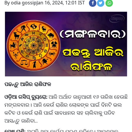
By odia gossip
Jan 16, 2024, 12:01 IST
ପଢନ୍ତୁ ଆଜିର ରାଶିଫଳ
ଓଡ଼ିଆ ଗସିପ୍ ବ୍ୟୁରୋ:
ଆଜି ଅର୍ଥାତ ଜାନୁଆରୀ ୧୬ ତାରିଖ ହେଉଛି
ମଙ୍ଗଳବାର। ଆଜି କେଉଁ ରାଶିର ଲୋକଙ୍କ ପାଇଁ ଦିନଟି ଭଲ
କଟିବ ଓ କେଉଁ ରାଶି ପାଇଁ ସାବଧାନର ସହ ଚାଲିବାକୁ ପଡିବ
ଆସନ୍ତୁ ଜାଣିବା..
ମେଷ ରାଶି
: ଅଟକି ଥିବା କାର୍ଯ୍ୟ ପୂରଣ କରିବେ। ଆପଣଙ୍କ