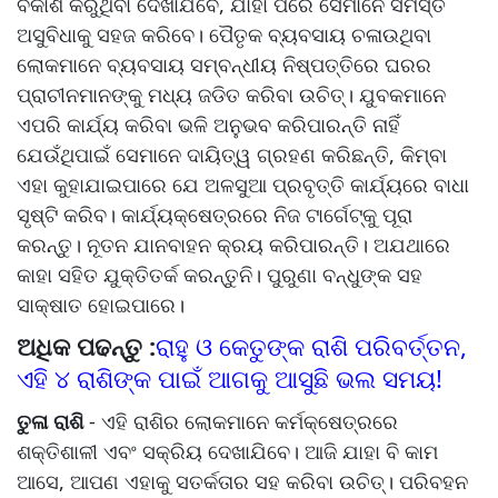
ବିକାଶ କରୁଥିବା ଦେଖାଯିବେ, ଯାହା ପରେ ସେମାନେ ସମସ୍ତ
ଅସୁବିଧାକୁ ସହଜ କରିବେ। ପୈତୃକ ବ୍ୟବସାୟ ଚଳାଉଥିବା
ଲୋକମାନେ ବ୍ୟବସାୟ ସମ୍ବନ୍ଧୀୟ ନିଷ୍ପତ୍ତିରେ ଘରର
ପ୍ରାଚୀନମାନଙ୍କୁ ମଧ୍ୟ ଜଡିତ କରିବା ଉଚିତ୍। ଯୁବକମାନେ
ଏପରି କାର୍ଯ୍ୟ କରିବା ଭଳି ଅନୁଭବ କରିପାରନ୍ତି ନାହିଁ
ଯେଉଁଥିପାଇଁ ସେମାନେ ଦାୟିତ୍ୱ ଗ୍ରହଣ କରିଛନ୍ତି, କିମ୍ବା
ଏହା କୁହାଯାଇପାରେ ଯେ ଅଳସୁଆ ପ୍ରବୃତ୍ତି କାର୍ଯ୍ୟରେ ବାଧା
ସୃଷ୍ଟି କରିବ। କାର୍ଯ୍ୟକ୍ଷେତ୍ରରେ ନିଜ ଟାର୍ଗେଟ୍‌କୁ ପୂରା
କରନ୍ତୁ। ନୂତନ ଯାନବାହନ କ୍ରୟ କରିପାରନ୍ତି। ଅଯଥାରେ
କାହା ସହିତ ଯୁକ୍ତିତର୍କ କରନ୍ତୁନି। ପୁରୁଣା ବନ୍ଧୁଙ୍କ ସହ
ସାକ୍ଷାତ ହୋଇପାରେ।
ଅଧିକ ପଢନ୍ତୁ :
ରାହୁ ଓ କେତୁଙ୍କ ରାଶି ପରିବର୍ତ୍ତନ,
ଏହି ୪ ରାଶିଙ୍କ ପାଇଁ ଆଗକୁ ଆସୁଛି ଭଲ ସମୟ!
ତୁଳା ରାଶି
- ଏହି ରାଶିର ଲୋକମାନେ କର୍ମକ୍ଷେତ୍ରରେ
ଶକ୍ତିଶାଳୀ ଏବଂ ସକ୍ରିୟ ଦେଖାଯିବେ। ଆଜି ଯାହା ବି କାମ
ଆସେ, ଆପଣ ଏହାକୁ ସତର୍କତାର ସହ କରିବା ଉଚିତ୍। ପରିବହନ