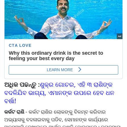
ଅଧିକ ପଢନ୍ତୁ :
ଶୁକ୍ର ଗୋଚର, ଏହି ୩ ରାଶିଙ୍କ
ବଦଳିଯିବ ଭାଗ୍ୟ, ଏମାନଙ୍କ ଉପରେ ହେବ ଧନ
ବର୍ଷା!
କର୍କଟ ରାଶି
- କର୍କଟ ରାଶିର ଲୋକଙ୍କୁ ବିଳମ୍ବ କରିବାର
ଅଭ୍ୟାସକୁ ବଦଳାଇବାକୁ ପଡିବ, ସେମାନଙ୍କ କାର୍ଯ୍ୟରେ