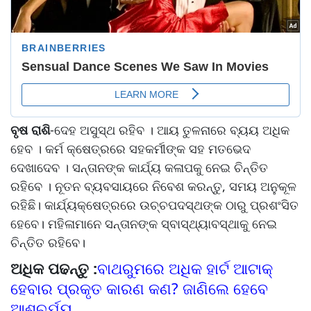
ବୃଷ ରାଶି
-ଦେହ ଅସୁସ୍ଥ ରହିବ । ଆୟ ତୁଳନାରେ ବ୍ୟୟ ଅଧିକ
ହେବ । କର୍ମ କ୍ଷେତ୍ରରେ ସହକର୍ମୀଙ୍କ ସହ ମତଭେଦ
ଦେଖାଦେବ । ସନ୍ତାନଙ୍କ କାର୍ଯ୍ୟ କଳାପକୁ ନେଇ ଚିନ୍ତିତ
ରହିବେ । ନୂତନ ବ୍ୟବସାୟରେ ନିବେଶ କରନ୍ତୁ, ସମୟ ଅନୁକୂଳ
ରହିଛି। କାର୍ଯ୍ୟକ୍ଷେତ୍ରରେ ଉଚ୍ଚପଦସ୍ଥଙ୍କ ଠାରୁ ପ୍ରଶଂସିତ
ହେବେ। ମହିଳାମାନେ ସନ୍ତାନଙ୍କ ସ୍ବାସ୍ଥ୍ୟାବସ୍ଥାକୁ ନେଇ
ଚିନ୍ତିତ ରହିବେ।
ଅଧିକ ପଢନ୍ତୁ :
ବାଥରୁମରେ ଅଧିକ ହାର୍ଟ ଆଟାକ୍
ହେବାର ପ୍ରକୃତ କାରଣ କଣ? ଜାଣିଲେ ହେବେ
ଆଶ୍ଚର୍ଯ୍ୟ