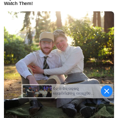
କିଟ୍‍ ଓ କିସ୍‍ ପକ୍ଷରୁ
ଜ୍ୟୋତିର୍ମୟୀଙ୍କୁ ଉଚ୍ଛ୍ୱସିତ
ସମ୍ବର୍ଦ୍ଧନା; ୫ଲକ୍ଷ ଟଙ୍କାର
ପ୍ରୋତ୍ସାହନ ରାଶି ପ୍ରଦାନ