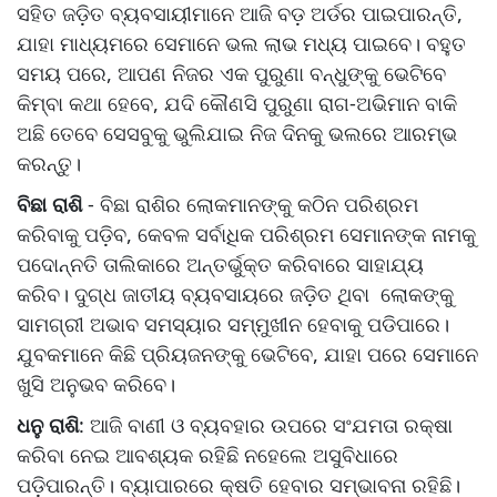
ସହିତ ଜଡ଼ିତ ବ୍ୟବସାୟୀମାନେ ଆଜି ବଡ଼ ଅର୍ଡର ପାଇପାରନ୍ତି,
ଯାହା ମାଧ୍ୟମରେ ସେମାନେ ଭଲ ଲାଭ ମଧ୍ୟ ପାଇବେ। ବହୁତ
ସମୟ ପରେ, ଆପଣ ନିଜର ଏକ ପୁରୁଣା ବନ୍ଧୁଙ୍କୁ ଭେଟିବେ
କିମ୍ବା କଥା ହେବେ, ଯଦି କୌଣସି ପୁରୁଣା ରାଗ-ଅଭିମାନ ବାକି
ଅଛି ତେବେ ସେସବୁକୁ ଭୁଲିଯାଇ ନିଜ ଦିନକୁ ଭଲରେ ଆରମ୍ଭ
କରନ୍ତୁ।
ବିଛା ରାଶି
- ବିଛା ରାଶିର ଲୋକମାନଙ୍କୁ କଠିନ ପରିଶ୍ରମ
କରିବାକୁ ପଡ଼ିବ, କେବଳ ସର୍ବାଧିକ ପରିଶ୍ରମ ସେମାନଙ୍କ ନାମକୁ
ପଦୋନ୍ନତି ତାଲିକାରେ ଅନ୍ତର୍ଭୁକ୍ତ କରିବାରେ ସାହାଯ୍ୟ
କରିବ। ଦୁଗ୍ଧ ଜାତୀୟ ବ୍ୟବସାୟରେ ଜଡ଼ିତ ଥିବା ଲୋକଙ୍କୁ
ସାମଗ୍ରୀ ଅଭାବ ସମସ୍ୟାର ସମ୍ମୁଖୀନ ହେବାକୁ ପଡିପାରେ।
ଯୁବକମାନେ କିଛି ପ୍ରିୟଜନଙ୍କୁ ଭେଟିବେ, ଯାହା ପରେ ସେମାନେ
ଖୁସି ଅନୁଭବ କରିବେ।
ଧନୁ ରାଶି
: ଆଜି ବାଣୀ ଓ ବ୍ୟବହାର ଉପରେ ସଂଯମତା ରକ୍ଷା
କରିବା ନେଇ ଆବଶ୍ୟକ ରହିଛି ନହେଲେ ଅସୁବିଧାରେ
ପଡ଼ିପାରନ୍ତି। ବ୍ୟାପାରରେ କ୍ଷତି ହେବାର ସମ୍ଭାବନା ରହିଛି।