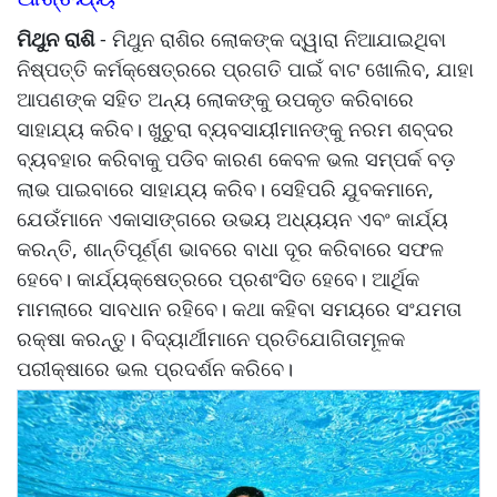
ମିଥୁନ ରାଶି
- ମିଥୁନ ରାଶିର ଲୋକଙ୍କ ଦ୍ୱାରା ନିଆଯାଇଥିବା
ନିଷ୍ପତ୍ତି କର୍ମକ୍ଷେତ୍ରରେ ପ୍ରଗତି ପାଇଁ ବାଟ ଖୋଲିବ, ଯାହା
ଆପଣଙ୍କ ସହିତ ଅନ୍ୟ ଲୋକଙ୍କୁ ଉପକୃତ କରିବାରେ
ସାହାଯ୍ୟ କରିବ। ଖୁଚୁରା ବ୍ୟବସାୟୀମାନଙ୍କୁ ନରମ ଶବ୍ଦର
ବ୍ୟବହାର କରିବାକୁ ପଡିବ କାରଣ କେବଳ ଭଲ ସମ୍ପର୍କ ବଡ଼
ଲାଭ ପାଇବାରେ ସାହାଯ୍ୟ କରିବ। ସେହିପରି ଯୁବକମାନେ,
ଯେଉଁମାନେ ଏକାସାଙ୍ଗରେ ଉଭୟ ଅଧ୍ୟୟନ ଏବଂ କାର୍ଯ୍ୟ
କରନ୍ତି, ଶାନ୍ତିପୂର୍ଣ୍ଣ ଭାବରେ ବାଧା ଦୂର କରିବାରେ ସଫଳ
ହେବେ। କାର୍ଯ୍ୟକ୍ଷେତ୍ରରେ ପ୍ରଶଂସିତ ହେବେ। ଆର୍ଥିକ
ମାମଲାରେ ସାବଧାନ ରହିବେ। କଥା କହିବା ସମୟରେ ସଂଯମତା
ରକ୍ଷା କରନ୍ତୁ। ବିଦ୍ୟାର୍ଥୀମାନେ ପ୍ରତିଯୋଗିତାମୂଳକ
ପରୀକ୍ଷାରେ ଭଲ ପ୍ରଦର୍ଶନ କରିବେ।