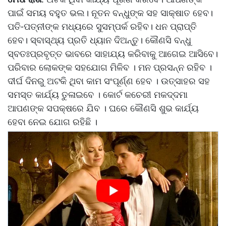
ପାଇଁ ସମୟ ବହୁତ ଭଲ। ନୂତନ ବନ୍ଧୁଙ୍କ ସହ ସାକ୍ଷାତ ହେବ।
ପତି-ପତ୍ନୀଙ୍କ ମଧ୍ୟରେ ସୁସମ୍ପର୍କ ରହିବ। ଧନ ପ୍ରାପ୍ତି
ହେବ। ସ୍ବାସ୍ଥ୍ୟ ପ୍ରତି ଧ୍ୟାନ ଦିଅନ୍ତୁ। କୌଣସି ବନ୍ଧୁ
ସ୍ବତଃପ୍ରବୃତ୍ତ ଭାବରେ ସାହାଯ୍ୟ କରିବାକୁ ଆଗେଇ ଆସିବେ।
ପରିବାର ଲୋକଙ୍କ ସହଯୋଗ ମିଳିବ । ମନ ପ୍ରସନ୍ନ ରହିବ ।
ଦୀର୍ଘ ଦିନରୁ ଅଟକି ଥିବା କାମ ସଂପୂର୍ଣ୍ଣ ହେବ । ଉତ୍ସାହର ସହ
ସମସ୍ତ କାର୍ଯ୍ୟ ତୁଳାଇବେ । କୋର୍ଟ କଚେରୀ ମକଦ୍ଦମା
ଆପଣଙ୍କ ସପକ୍ଷରେ ଯିବ । ଘରେ କୌଣସି ଶୁଭ କାର୍ଯ୍ୟ
ହେବା ନେଇ ଯୋଗ ରହିଛି ।