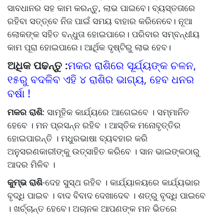
ସାବଧାନର ସହ କାମ କରନ୍ତୁ, ଲାଭ ପାଇବେ। ବ୍ୟସ୍ତତାରେ
ରହିବା ସତ୍ତ୍ବେ ନିଜ ପାଇଁ ସମୟ ବାହାର କରିନେବେ। ନୂଆ
ଲୋକଙ୍କ ସହିତ ବନ୍ଧୁତା ହୋଇପାରେ। ପରିବାର ସମ୍ବନ୍ଧୀୟ
କାମ ପୂରା ହୋଇପାରେ। ଆର୍ଥିକ ଦୃଷ୍ଟିରୁ ଲାଭ ହେବ।
ଅଧିକ ପଢନ୍ତୁ :
ମକର ରାଶିରେ ସୂର୍ଯ୍ୟଙ୍କ ଚଳନ,
୧୫ରୁ ବଦଳିବ ଏହି ୪ ରାଶିର ଭାଗ୍ୟ, ହେବ ଧନର
ବର୍ଷା !
ମକର ରାଶି
: ସାମୂହିକ କାର୍ଯ୍ୟରେ ଆଗେଇବେ । ସମ୍ମାନିତ
ହେବେ । ମନ ପ୍ରସନ୍ନ ରହିବ । ଆସ୍ତିକ ମନୋବୃତ୍ତିର
ହୋଇପାରନ୍ତି । ମଧୁରଭାଷା ବ୍ୟବହାର କରି
ଅନୁସରଣକାରୀଙ୍କୁ ଉତ୍ସାହିତ କରିବେ । ସାନ ଭାଇଙ୍କଠାରୁ
ଆଦର ମିଳିବ ।
କୁମ୍ଭ ରାଶି
-ଦେହ ସୁସ୍ଥ ରହିବ । କାର୍ଯ୍ୟାଳୟରେ କାର୍ଯ୍ୟଭାର
ବୃଦ୍ଧି ପାଇବ । ବାଦ ବିବାଦ ଦେଖାଦେବ । ଶତ୍ରୁ ବୃଦ୍ଧି ପାଇବେ
। ଖର୍ଚ୍ଚାନ୍ତ ହେବେ। ଅଚାନକ ଆପଣଙ୍କ ମନ ଭିତରେ