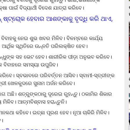
ା ପାଇଁ ବିଦ୍ୟାର୍ଥୀ ବିଦେଶ ଯାତ୍ରା କରିବେ।
 ଷ୍ଟ୍ରୋ୍‌କ ହେବାର ଆଶଙ୍କାକୁ ବୃଦ୍ଧି କରି ଥାଏ,
ିବାହକୁ ନେଇ ଶୁଭ ଖବର ମିଳିବ। ବିଳମ୍ବରେ କାର୍ଯ୍ୟ
ର୍ଥିକ ସ୍ଥିତିରେ ଉନ୍ନତି ପରିଲକ୍ଷିତ ହେବ।
 ବନ୍ଧୁଙ୍କ ସହ ଭେଟ ହେବ। ଶାରୀରିକ ପୀଡ଼ା ଅନୁଭବ କରିବେ।
୍କ ବିବାହରେ ସମସ୍ୟା ଉପୁଜିବ।
କରିବେ। ସ୍ବଭାବରେ ପରିବର୍ତ୍ତନ ଆସିବ। ସ୍ବାମୀ-ସ୍ତ୍ରୀଙ୍କ
ତ୍ରୀ ଖେଳକୁଦରେ ସୁନାମ ଅର୍ଜନ କରିବେ।
ଗ ଅଛି। ଶତ୍ରୁଙ୍କଠାରୁ ଦୂରେଇ ରୁହନ୍ତୁ। ଠକାମିର ଶିକାର
ମିଳିବ। ଆତ୍ମବିଶ୍ବାସ ହରାନ୍ତୁନି।
କଥା କହିବେ। ଇଚ୍ଛା ପୂରଣ ହେବ। ନୂଆ ଚାକିରି ମିଳିବ।
େ।