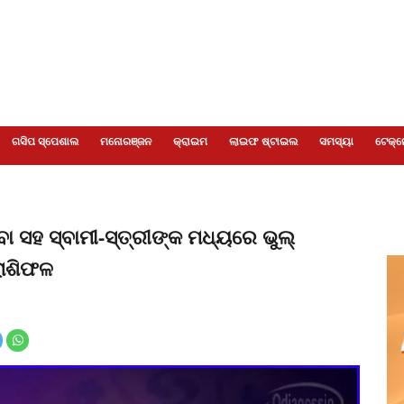
ଗସିପ ସ୍ପେଶାଲ
ମନୋରଞ୍ଜନ
କ୍ରାଇମ
ଲାଇଫ ଷ୍ଟାଇଲ
ସମସ୍ୟା
ଟେକ୍ନ
ା ସହ ସ୍ବାମୀ-ସ୍ତ୍ରୀଙ୍କ ମଧ୍ୟରେ ଭୁଲ୍‌
 ରାଶିଫଳ