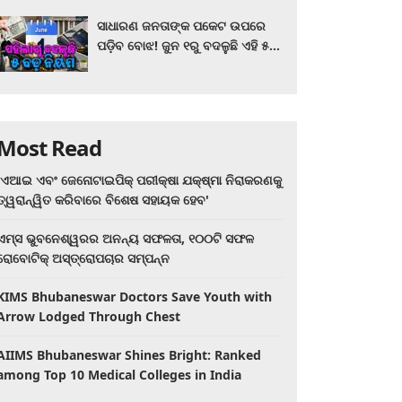
ସାଧାରଣ ଜନତାଙ୍କ ପକେଟ ଉପରେ
ପଡ଼ିବ ବୋଝ! ଜୁନ ୧ରୁ ବଦଳୁଛି ଏହି ୫
ବଡ଼ ନିୟମ
Most Read
'ଏଆଇ ଏବଂ ଜେନୋଟାଇପିକ୍ ପରୀକ୍ଷା ଯକ୍ଷ୍ମା ନିରାକରଣକୁ
ତ୍ୱରାନ୍ୱିତ କରିବାରେ ବିଶେଷ ସହାୟକ ହେବ'
ଏମ୍ସ ଭୁବନେଶ୍ୱରର ଅନନ୍ୟ ସଫଳତା, ୧୦୦ଟି ସଫଳ
ରୋବୋଟିକ୍ ଅସ୍ତ୍ରୋପଚାର ସମ୍ପନ୍ନ
KIMS Bhubaneswar Doctors Save Youth with
Arrow Lodged Through Chest
AIIMS Bhubaneswar Shines Bright: Ranked
among Top 10 Medical Colleges in India