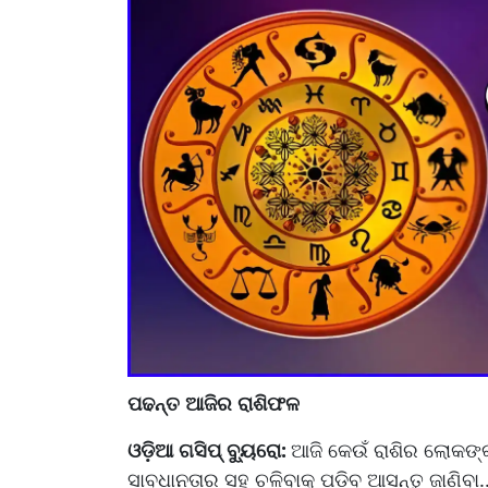
ପଢନ୍ତ ଆଜିର ରାଶିଫଳ
ଓଡ଼ିଆ ଗସିପ୍ ବ୍ୟୁରୋ:
ଆଜି କେଉଁ ରାଶିର ଲୋକଙ୍କ
ସାବଧାନତାର ସହ ଚଳିବାକୁ ପଡ଼ିବ ଆସନ୍ତୁ ଜାଣିବା..