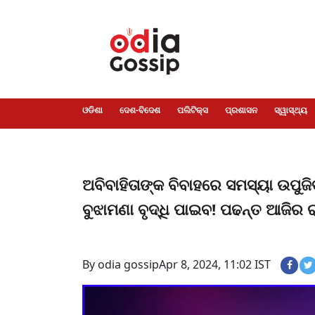
ଓଡିଶା
ଦେଶ-
ପଲିଟିକ୍ସ
ପ୍ରଶାସନ
ସ୍ୱାସ୍ଥ୍ୟ
ଗସିପ
ମନୋରଞ୍ଜନ
କ୍ରାଇମ
ଲାଇଫ
ସମସ୍ୟା
ଟେକ୍ନୋଲୋଜି
ଶିକ୍ଷା
ବିଜ୍ଞାନ
ଖେଳ
ବିଦେଶ
ସ୍ପେଶାଲ
ଷ୍ଟାଇଲ
ଓଡିଶା
ଦେଶ-ବିଦେଶ
ପଲିଟିକ୍ସ
ପ୍ରଶାସନ
ସ୍ୱାସ୍ଥ୍ୟ
ଅବିବାହିତାଙ୍କ ବିବାହରେ ସମସ୍ୟା ଉପୁଜିବ
ବୁଝାମଣା ବୃଦ୍ଧି ପାଇବ! ପଢନ୍ତ ଆଜିର
By odia gossip
Apr 8, 2024, 11:02 IST