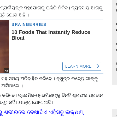
ପର୍କୀୟଙ୍କ ସହଯୋଗରୁ ଚାକିରି ମିଳିବ। ବ୍ୟବସାୟ ଆଗକୁ
୍ତି ଯୋଗ ଅଛି ।
୍କ ସହ ସମୟ ଅତିବାହିତ କରିବେ । କ୍ଷୁଦ୍ର ଉଦ୍ୟୋଗୀଙ୍କୁ
ବ ଆସିପାରେ ।
ଭ କରିବେ। ପ୍ରେମିକ-ପ୍ରେମିକାଙ୍କୁ ଦିନଟି ଶୁଭଫଳ ପ୍ରଦାନ
ତୁ ନାହିଁ। ଯାତ୍ରା ଯୋଗ ଅଛି।
ର୍ବରୁ ଶରୀରରେ ଦେଖାଦିଏ ଏହିସବୁ ଲକ୍ଷଣ,