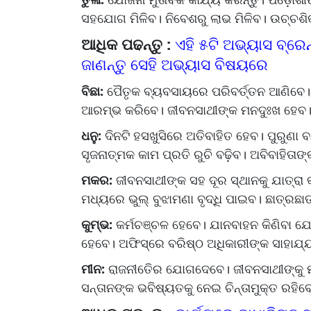
ସହଯୋଗ ମିଳିବ। ନିବେଶରୁ ଲାଭ ମିଳିବ। ଉଚ୍ଚଶିକ୍ଷ
ଆଧିକ ପଢନ୍ତୁ :
ଏହି ୫ଟି ଅଭ୍ୟାସ ବ୍ରେନ୍
ଜାଣନ୍ତୁ ସେହି ଅଭ୍ୟାସ ବିଷୟରେ
ବିଛା:
ପୈତୃକ ବ୍ୟବସାୟରେ ପରିବର୍ତ୍ତନ ଆଣିବେ। ବ
ଆରମ୍ଭ କରିବେ। ଜୀବନସାଥୀଙ୍କ ମନଦୁଃଖ ହେବ। ଆ
ଧନୁ:
ଦିନଟି ହସଖୁସିରେ ଅତିବାହିତ ହେବ। ପୁରୁଣା
ସୃଜନାତ୍ମକ କାମ ପ୍ରତି ରୁଚି ବଢ଼ିବ। ଅବିବାହିତାଙ
ମକର:
ଜୀବନସାଥୀଙ୍କ ସହ ଦୂର ସ୍ଥାନକୁ ଯାତ୍ରା 
ମଧ୍ୟରେ ଭୁଲ୍‌ ବୁଝାମଣା ବୃଦ୍ଧି ପାଇବ। ଛାତ୍ରଛା
କୁମ୍ଭ:
କର୍ମଚଞ୍ଚଳ ହେବେ। ଯାନବାହନ କିଣିବା ଯୋ
ହେବେ। ଅଫିସ୍‌ରେ ବରିଷ୍ଠ ଅଧିକାରୀଙ୍କ ସାହାଯ୍ୟ 
ମୀନ:
ରାଜନୀତିେର ଯୋଗଦେବେ। ଜୀବନସାଥୀଙ୍କୁ ମନ
ସନ୍ତାନଙ୍କ ଭବିଷ୍ୟତକୁ ନେଇ ଚିନ୍ତାମୁକ୍ତ ରହିବ