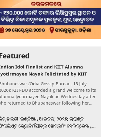
Featured
Indian Idol Finalist and KIIT Alumna
Jyotirmayee Nayak Felicitated by KIIT
Bhubaneswar (Odia Gossip Bureau, 15 July
2026): KIIT-DU accorded a grand welcome to its
alumna Jyotirmayee Nayak on Wednesday after
she returned to Bhubaneswar following her
qualification for the Gra
କିଟ୍‍ ଛାତ୍ରୀ ‘ଇଣ୍ଡିଆନ୍ ଆଇଡଲ୍‌’ ୨୦୨୬; ଗ୍ରାଣ୍ଡ
ଫିନାଲିଷ୍ଟ ଜ୍ୟୋତିର୍ମୟୀଙ୍କ ହୋମ୍‍କମିଂ ସେଲିବ୍ରେସନ୍‍,
କିଟରେ ଉଚ୍ଛ୍ୱସିତ ସମ୍ବର୍ଦ୍ଧନା