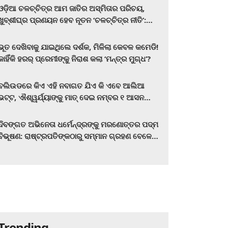
ଓଡ଼ିଆ ଚଳଚ୍ଚିତ୍ର ଆମ ଜାତିର ଅସ୍ମିତାର ପରିଚୟ,
ଖୁବ୍‌ଶୀଘ୍ର ପ୍ରଣୟନ ହେବ ନୂତନ ‘ଚଳଚ୍ଚିତ୍ର ନୀତି’:
ମୁଖ୍ୟମନ୍ତ୍ରୀ ମୋହନ ଚରଣ ମାଝୀ
ଭୂତ ଦେଖିବାକୁ ଯାଇଥିଲେ ଦର୍ଶକ, ମିଳିଲା କେବଳ କମେଡି!
କାହିଁକି ହରର୍‌ ପ୍ରେମୀଙ୍କୁ ନିରାଶ କଲା ‘ମନ୍ତ୍ର ମୁଗ୍ଧ’?
ବଲିଉଡରେ କିଏ ଏହି ନବାଗତ ଯିଏ କି ଏବେ ଆଲିଆ
ଭଟ୍ଟ, ଐଶ୍ୱର୍ଯ୍ୟାଙ୍କୁ ମାତ୍‌ ଦେଇ ନମ୍ବର ୧ ଆସନ
ହାତେଇଛନ୍ତି, ସିନେ ପ୍ରେମୀ ଏବେ ହିଁ ଜାଣି ନିଅନ୍ତୁ ...
ଦିବଙ୍ଗତ ଅଭିନେତା ଧର୍ମେନ୍ଦ୍ରଙ୍କୁ ମରଣୋତ୍ତର ପଦ୍ମ
ବିଭୂଷଣ: ରାଷ୍ଟ୍ରପତିଙ୍କଠାରୁ ସମ୍ମାନ ଗ୍ରହଣ ବେଳେ
ଭାବପ୍ରବଣ ହେଲେ ହେମା ମାଳିନୀ
Trending