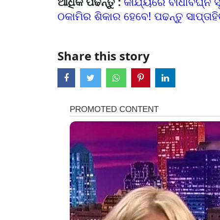
ଆଧିକ ପଢନ୍ତୁ :
କାର୍ଯ୍ୟରେ ବାଧାବିଘ୍ନ 
ଠକାମିର ଶିକାର ହେବେ! ପଢନ୍ତୁ ସାପ୍ତାହ
Share this story