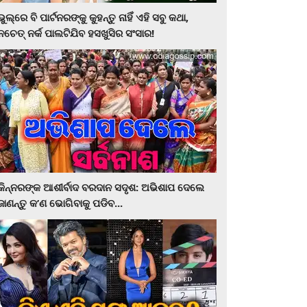
ଭୁଲ୍‌ରେ ବି ପାର୍ଟନରଙ୍କୁ କୁହନ୍ତୁ ନାହିଁ ଏହି ସବୁ କଥା,
ନଚେତ୍‌ ନର୍କ ପାଲଟିଯିବ ହସଖୁସିର ସଂସାର!
କିନ୍ନରଙ୍କ ଆଶୀର୍ବାଦ ବରଦାନ ସଦୃଶ: ଅଭିଶାପ ଦେଲେ
ଜାଣନ୍ତୁ କ’ଣ ଭୋଗିବାକୁ ପଡିବ...