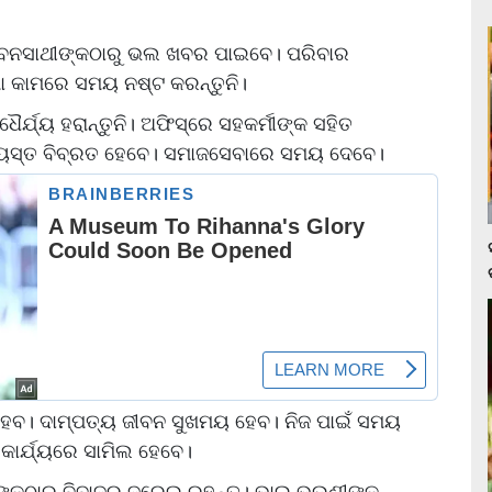
ଜୀବନସାଥୀଙ୍କଠାରୁ ଭଲ ଖବର ପାଇବେ। ପରିବାର
 କାମରେ ସମୟ ନଷ୍ଟ କରନ୍ତୁନି।
ର୍ଯ୍ୟ ହରାନ୍ତୁନି। ଅଫିସ୍‌ରେ ସହକର୍ମୀଙ୍କ ସହିତ
ବ୍ୟସ୍ତ ବିବ୍ରତ ହେବେ। ସମାଜସେବାରେ ସମୟ ଦେବେ।
ତ ହେବ। ଦାମ୍ପତ୍ୟ ଜୀବନ ସୁଖମୟ ହେବ। ନିଜ ପାଇଁ ସମୟ
 କାର୍ଯ୍ୟରେ ସାମିଲ ହେବେ।
ଙ୍କଠାରୁ ବିବାଦରୁ ଦୂରେଇ ରୁହନ୍ତୁ। ଭାଇ,ଭଉଣୀଙ୍କ