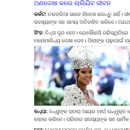
ଅଣଦେଖା କଲେ ଚାଲିଯିବ ଜୀବନ
କର୍କଟ:
ତରବରିଆ ଭାବେ ନିବେଶ କରନ୍ତୁ ନାହିଁ। 
ସଦସ୍ୟଙ୍କ ସହ ସମୟ ଅତିବାହିତ କରିବେ। ଅଯଥା
ସିଂହ:
ଚିନ୍ତା ଦୂର ହେବ। ଯେକୌଣସି ପରିସ୍ଥିତିରେ ଧୈ
ମନୋମାଳିନ୍ୟ ଦେଖା ଦେବ। ପିଲାଙ୍କ ପଢ଼ାପାଇଁ 
କନ୍ୟା:
ବନ୍ଧୁଙ୍କ ଦ୍ବାରା ଆୟର ମାର୍ଗ ଉନ୍ମୁକ୍
ବାହାର କରିବେ। ପରିବାର ସଦସ୍ୟଙ୍କ ସହ ଧାର୍ମିକ
ତୁଳା:
ଯୋଜନା ମୁତାବକ କାର୍ଯ୍ୟ କରନ୍ତୁ। ପଡ଼ୋଶୀ