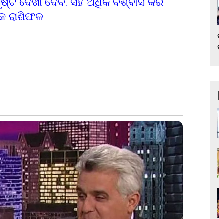
ସୃଷ୍ଟି ଦେଖା ଦେବା ସହ ଅଧିକ ବିଶ୍ବାସ କରି
ିକ ରାଶିଫଳ