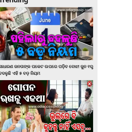
ସାଧାରଣ ଜନତାଙ୍କ ପକେଟ ଉପରେ ପଡ଼ିବ ବୋଝ! ଜୁନ ୧ରୁ
ବଦଳୁଛି ଏହି ୫ ବଡ଼ ନିୟମ