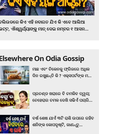
ବଲିଉଡରେ କିଏ ଏହି ନବାଗତ ଯିଏ କି ଏବେ ଆଲିଆ
ଭଟ୍ଟ, ଐଶ୍ୱର୍ଯ୍ୟାଙ୍କୁ ମାତ୍‌ ଦେଇ ନମ୍ବର ୧ ଆସନ
ହାତେଇଛନ୍ତି, ସିନେ ପ୍ରେମୀ ଏବେ ହିଁ ଜାଣି ନିଅନ୍ତୁ ...
Elsewhere On Odia Gossip
ମାଛ ଏବଂ ଚିକେନକୁ ଫ୍ରିଜରେ ଅଧିକ
ଦିନ ରଖୁଛନ୍ତି କି ? ଏକ୍ସପର୍ଟଙ୍କ ମତ
କିଛି ଏପରି ରହିଛି...
ପ୍ରଚଣ୍ଡ ଖରାରେ ବି ଚମକିବ ତ୍ୱଚା;
ଚେହେରାର ଚମକ ଦେଖି ସଭିଏଁ ପଚାରିବେ
ଗ୍ଲୋ’ର ସିକ୍ରେଟ! ଆପଣାନ୍ତୁ ଏହି...
ବର୍ଷ ଶେଷ ଯାଏଁ ୩ଟି ରାଶି ଉପରେ ରହିବ
ଶନିଙ୍କ କୋପଦୃଷ୍ଟି, ଜାଣନ୍ତୁ
ଆପଣଙ୍କ ରାଶି ଏଥିରେ ନାହିଁ ତ?