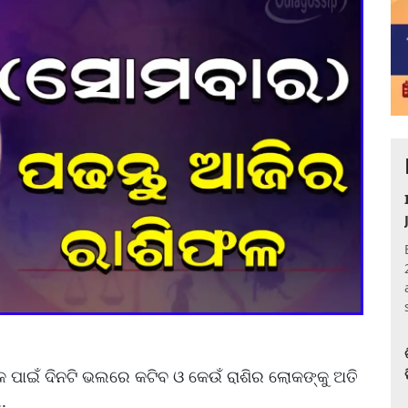
 ପାଇଁ ଦିନଟି ଭଲରେ କଟିବ ଓ କେଉଁ ରାଶିର ଲୋକଙ୍କୁ ଅତି
.