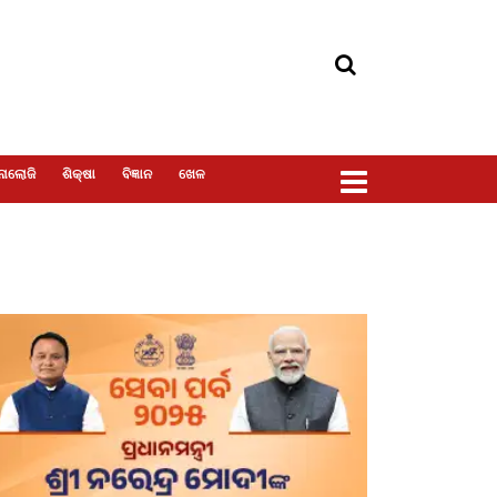
ୋଲୋଜି
ଶିକ୍ଷା
ବିଜ୍ଞାନ
ଖେଳ