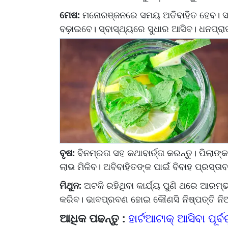
ମେଷ:
ମନୋରଞ୍ଜନରେ ସମୟ ଅତିବାହିତ ହେବ। ସମ୍
ବଢ଼ାଇବେ। ସ୍ବାସ୍ଥ୍ୟରେ ସୁଧାର ଆସିବ। ଧନପ୍ରାପ
ବୃଷ:
ବିନମ୍ରତା ସହ କଥାବାର୍ତ୍ତା କରନ୍ତୁ। ପିଲାଙ
ଲାଭ ମିଳିବ। ଅବିବାହିତଙ୍କ ପାଇଁ ବିବାହ ପ୍ରସ୍ତା
ମିଥୁନ:
ଅଟକି ରହିଥିବା କାର୍ଯ୍ୟ ପୁଣି ଥରେ ଆରମ୍
କରିବ। ଭାବପ୍ରବଣ ହୋଇ କୌଣସି ନିଷ୍ପତ୍ତି ନିଅନ୍
ଆଧିକ ପଢନ୍ତୁ :
ହାର୍ଟଆଟାକ୍ ଆସିବା ପୂ