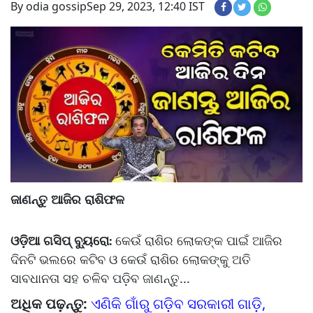
By odia gossip
Sep 29, 2023, 12:40 IST
ଜାଣନ୍ତୁ ଆଜିର ରାଶିଫଳ
ଓଡ଼ିଆ ଗସିପ୍ ବ୍ୟୁରୋ
କେଉଁ ରାଶିର ଲୋକଙ୍କ ପାଇଁ ଆଜିର
:
ଦିନଟି ଭଲରେ କଟିବ ଓ କେଉଁ ରାଶିର ଲୋକଙ୍କୁ ଅତି
ସାବଧାନତା ସହ ଚଳିବ ପଡ଼ିବ ଜାଣନ୍ତୁ...
ଅଧିକ ପଢ଼ନ୍ତୁ:
ଏଣିକି ଗାଁରୁ ଗଡ଼ିବ ସରକାରୀ ଗାଡ଼ି,