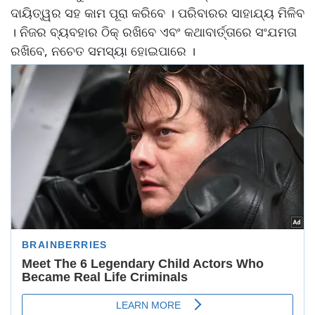
ଦାୟିତ୍ୱର ସହ କାମ ପୂରା କରିବେ । ପରିବାରର ସାହାଯ୍ୟ ମିଳିବ
। ନିଜର ବ୍ୟବହାର ଠିକ୍‌ ରଖିବେ ଏବଂ କଥାବାର୍ତ୍ତାରେ ସଂଯମତା
ରଖିବେ, ନଚେତ ସମସ୍ୟା ହୋଇପାରେ ।