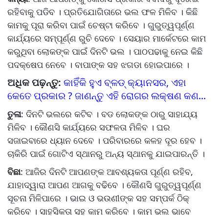
ରହିବାକୁ ପଡିବ । ପ୍ରତିଯୋଗିତାରେ ଭଲ ଫଳ ମିଳିବ । କିଛି
କାମକୁ ପୂରା କରିବା ପାଇଁ ଚେଷ୍ଟା କରିବେ । ଗୁରୁତ୍ୱପୂର୍ଣ୍ଣ
କାର୍ଯ୍ୟରେ ସମ୍ପୂର୍ଣ୍ଣ ରୁଚି ଦେବେ । ସେୟାର ମାର୍କେଟରେ କାମ
କରୁଥିବା ଲୋକଙ୍କ ପାଇଁ ଦିନଟି ଭଲ । ପାଠପଢାକୁ ନେଇ କିଛି
ପଦକ୍ଷେପ ନେବେ । ବାପାଙ୍କ ସହ ଝଗଡା ହୋଇପାରେ ।
ଅଧିକ ପଢ଼ନ୍ତୁ:
କାହିଁକି ହୁଏ ବ୍ଳଡ୍‌ କ୍ୟାନସର, ଏହା
କେତେ ପ୍ରକାର ? ଜାଣନ୍ତୁ ଏହି ରୋଗର ଲକ୍ଷଣ କଣ...
ତୁଳା
: ଦିନଟି ଭଲରେ କଟିବ । ବଡ ଲୋକଙ୍କ ଠାରୁ ସାହାଯ୍ୟ
ମିଳିବ । କୌଣସି କାର୍ଯ୍ୟରେ ସଫଳତା ମିଳିବ । ଘର
ସଜାଇବାରେ ଧ୍ୟାନ ଦେବେ । ପରିବାରରେ କଳହ ଦୂର ହେବ ।
ଚାକିରି ପାଇଁ ଗୋଟିଏ ସ୍ଥାନରୁ ଅନ୍ୟ ସ୍ଥାନକୁ ଯାଇପାରନ୍ତି ।
ବିଛା
: ଆଜିର ଦିନଟି ଆପଣଙ୍କ ଆବଶ୍ୟକତା ପୂର୍ଣ୍ଣ ରହିବ,
ଯାହାଦ୍ୱାରା ଆପଣ ଆଗକୁ ବଢିବେ । କୌଣସି ଗୁରୁତ୍ୱପୂର୍ଣ୍ଣ
ସୂଚନା ମିଳିପାରେ । ଭାଇ ଓ ଭଉଣୀଙ୍କ ସହ ସମ୍ପର୍କ ଠିକ୍‌
କରିବେ । ସାହସିକତା ସହ କାମ କରିବେ । କାମ ଭଲ ଭାବେ