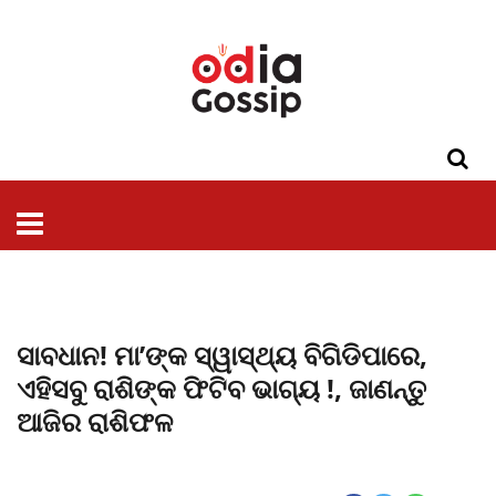
ଓଡିଶା
ଦେଶ-
ପଲିଟିକ୍ସ
ପ୍ରଶାସନ
ସ୍ୱାସ୍ଥ୍ୟ
ଗସିପ
ମନୋରଞ୍ଜନ
କ୍ରାଇମ
ଲାଇଫ
ସମସ୍ୟା
ଟେକ୍ନୋଲୋଜି
ଶିକ୍ଷା
ବିଜ୍ଞାନ
ଖେଳ
ବିଦେଶ
ସ୍ପେଶାଲ
ଷ୍ଟାଇଲ
ସାବଧାନ! ମା’ଙ୍କ ସ୍ୱାସ୍ଥ୍ୟ ବିଗିଡିପାରେ,
ଏହିସବୁ ରାଶିଙ୍କ ଫିଟିବ ଭାଗ୍ୟ !, ଜାଣନ୍ତୁ
ଆଜିର ରାଶିଫଳ