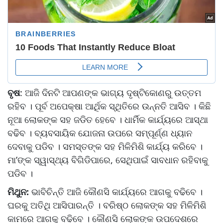
ବୃଷ
: ଆଜି ଦିନଟି ଆପଣଙ୍କ ଭାଗ୍ୟ ଦୃଷ୍ଟିକୋଣରୁ ଉତ୍ତମ
ରହିବ । ପୂର୍ବ ଅପେକ୍ଷା ଆର୍ଥିକ ସ୍ଥିତିରେ ଉନ୍ନତି ଆସିବ । କିଛି
ନୂଆ ଲୋକଙ୍କ ସହ ଜଡିତ ହେବେ । ଧାର୍ମିକ କାର୍ଯ୍ୟରେ ଆସ୍ଥା
ବଢିବ । ବ୍ୟବସାୟିକ ଯୋଜନା ଉପରେ ସମ୍ପୂର୍ଣ୍ଣ ଧ୍ୟାନ
ଦେବାକୁ ପଡିବ । ସମସ୍ତଙ୍କ ସହ ମିଳିମିଶି କାର୍ଯ୍ୟ କରିବେ ।
ମା’ଙ୍କ ସ୍ୱାସ୍ଥ୍ୟ ବିଗିଡିପାରେ, ସେଥିପାଇଁ ସାବଧାନ ରହିବାକୁ
ପଡିବ ।
ମିଥୁନ:
ଭାବିଚିନ୍ତି ଆଜି କୌଣସି କାର୍ଯ୍ୟରେ ଆଗକୁ ବଢିବେ ।
ଘରକୁ ଅତିଥି ଆସିପାରନ୍ତି । ବରିଷ୍ଠ ଲୋକଙ୍କ ସହ ମିଳିମିଶି
କାମରେ ଆଗକୁ ବଢିବେ । କୌଣସି ଲୋକଙ୍କ ଉପଦେଶରେ