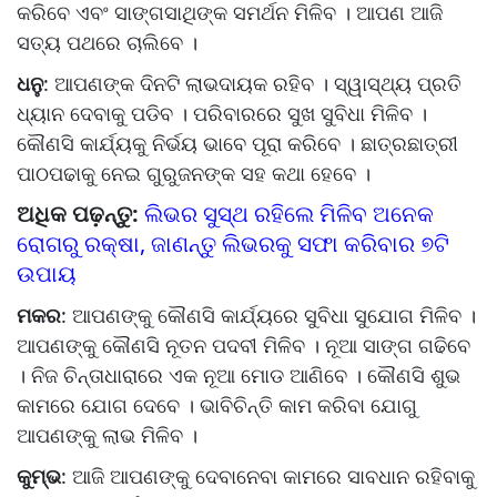
କରିବେ ଏବଂ ସାଙ୍ଗସାଥିଙ୍କ ସମର୍ଥନ ମିଳିବ । ଆପଣ ଆଜି
ସତ୍ୟ ପଥରେ ଚାଲିବେ ।
ଧନୁ
: ଆପଣଙ୍କ ଦିନଟି ଲାଭଦାୟକ ରହିବ । ସ୍ୱାସ୍ଥ୍ୟ ପ୍ରତି
ଧ୍ୟାନ ଦେବାକୁ ପଡିବ । ପରିବାରରେ ସୁଖ ସୁବିଧା ମିଳିବ ।
କୌଣସି କାର୍ଯ୍ୟକୁ ନିର୍ଭୟ ଭାବେ ପୂରା କରିବେ । ଛାତ୍ରଛାତ୍ରୀ
ପାଠପଢାକୁ ନେଇ ଗୁରୁଜନଙ୍କ ସହ କଥା ହେବେ ।
ଅଧିକ ପଢ଼ନ୍ତୁ:
ଲିଭର ସୁସ୍ଥ ରହିଲେ ମିଳିବ ଅନେକ
ରୋଗରୁ ରକ୍ଷା, ଜାଣନ୍ତୁ ଲିଭରକୁ ସଫା କରିବାର ୭ଟି
ଉପାୟ
ମକର
: ଆପଣଙ୍କୁ କୌଣସି କାର୍ଯ୍ୟରେ ସୁବିଧା ସୁଯୋଗ ମିଳିବ ।
ଆପଣଙ୍କୁ କୌଣସି ନୂତନ ପଦବୀ ମିଳିବ । ନୂଆ ସାଙ୍ଗ ଗଢିବେ
। ନିଜ ଚିନ୍ତାଧାରାରେ ଏକ ନୂଆ ମୋଡ ଆଣିବେ । କୌଣସି ଶୁଭ
କାମରେ ଯୋଗ ଦେବେ । ଭାବିଚିନ୍ତି କାମ କରିବା ଯୋଗୁ
ଆପଣଙ୍କୁ ଲାଭ ମିଳିବ ।
କୁମ୍ଭ
: ଆଜି ଆପଣଙ୍କୁ ଦେବାନେବା କାମରେ ସାବଧାନ ରହିବାକୁ