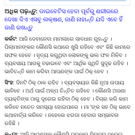
ଅଧିକ ପଢ଼ନ୍ତୁ:
ଡାଇବେଟିସ ହେବା ପୂର୍ବରୁ ଶରୀରରେ
ଦେଖା ଦିଏ ଏସବୁ ଲକ୍ଷଣ, ଜାଣି ନାହାନ୍ତି ଯଦି ଏବେ ହିଁ
ଜାଣି ରଖନ୍ତୁ
କର୍କଟ
: ଆଜି ଦେବାନେବା ମାମଲାରେ ସାବଧାନ ରୁହନ୍ତୁ ।
ପିଲାମାନଙ୍କର କୌଣସି କଥାରେ ଖୁସି ରହିବେ ଏବଂ କିଛି କାମରେ
ସଫଳ ହେବେ । ନୃତ୍ୟ କରୁଥିବା ଲୋକଙ୍କୁ ଭଲ ଫଳ ମିଳିବ ।
ବ୍ୟବସାୟ ଆଗକୁ ବଢାଇବେ ଏବଂ ଆର୍ଥିକ ସ୍ଥିତି ସୁଦୃଢ ରହିବ ।
ଭାବିଚନ୍ତି କାମ କରିବା ଆପଣଙ୍କ ପାଇଁ ଠିକ୍‌ ହେବ ।
ସିଂହ
: ଦିନଟି ଠିକ୍‌ ଠାକ ରହିବ । ବ୍ୟବସାୟର କିଛି ନୂଆ ଉପାୟ
ଭାବିବେ । ଅର୍ଥ ପାଇଁ ଅଳ୍ପ ଚିନ୍ତିତ ରହିବେ । କୌଣସି ଅଜଣା
ବ୍ୟକ୍ତିଙ୍କ ଠାରୁ ଦୂରେଇ ରହିବା ଠିକ୍‌ ହେବ । ବିଚାର କରି କାମ
କରିବେ ନଚେତ ସମସ୍ୟା ହୋଇପାରେ । ମା ’ଙ୍କ ସହ ଠିକ୍‌ ଭାବେ
କଥାବାର୍ତ୍ତା କରିବେ । ନହେଲେ ଝଗଡା ହେବାର ସମ୍ଭାବନା
ରହିଛି ।
କନ୍ୟା
: ଆଜି ଆପଣଙ୍କୁ କୌଣସି ପ୍ରକାର ବିବାଦରୁ ଦୂରେଇ