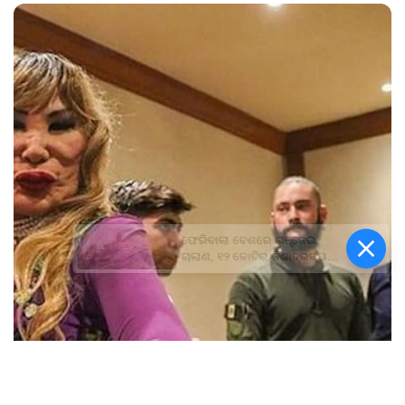
ଫେରିବାଲା ବେଶରେ ଗଞ୍ଜେଇ
ଚାଲାଣ, ୧୨ କୋଟିର ନିଶାଦ୍ରବ୍ୟ
ଜବତ