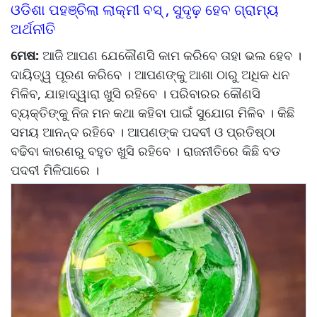
ଓଡିଶା ପହଞ୍ଚିଲା ଲାକ୍‌‌ମୀ ବସ୍‌‌ , ସୁଦୃଢ଼ ହେବ ଗ୍ରାମ୍ୟ
ଅର୍ଥନୀତି
ମେଷ:
ଆଜି ଆପଣ ଯେକୌଣସି କାମ କରିବେ ତାହା ଭଲ ହେବ ।
ଦାୟିତ୍ୱ ପୂରଣ କରିବେ । ଆପଣଙ୍କୁ ଆଶା ଠାରୁ ଅଧିକ ଧନ
ମିଳିବ, ଯାହାଦ୍ୱାରା ଖୁସି ରହିବେ । ପରିବାରର କୌଣସି
ବ୍ୟକ୍ତିଙ୍କୁ ନିଜ ମନ କଥା କହିବା ପାଇଁ ସୁଯୋଗ ମିଳିବ । କିଛି
ସମୟ ଆନନ୍ଦ ରହିବେ । ଆପଣଙ୍କ ପଦବୀ ଓ ପ୍ରତିଷ୍ଠା
ବଢିବା କାରଣରୁ ବହୁତ ଖୁସି ରହିବେ । ରାଜନୀତିରେ କିଛି ବଡ
ପଦବୀ ମିଳିପାରେ ।