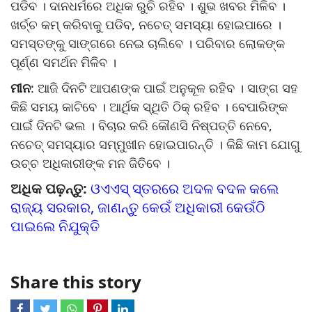
ପଡିବ । ଦାନଧର୍ମରେ ଅଧିକ ରୁଚି ରହିବ । ଶୁଭ ଖବର ମିଳିବ ।
ଖର୍ଚ୍ଚ କମ୍‌ କରିବାକୁ ପଡିବ, ନଚେତ୍‌ ସମସ୍ୟା ହୋଇପାରେ ।
ସମସ୍ତଙ୍କୁ ସାଙ୍ଗରେ ନେଇ ଚାଲିବେ । ପରିବାର ଲୋକଙ୍କ
ପୂର୍ଣ୍ଣ ସମର୍ଥନ ମିଳିବ ।
ମୀନ
: ଆଜି ଦିନଟି ଆପଣଙ୍କ ପାଇଁ ଅନୁକୂଳ ରହିବ । ସାଙ୍ଗ ସହ
କିଛି ସମୟ କାଟିବେ । ଆର୍ଥିକ ସ୍ଥିତି ଠିକ୍‌ ରହିବ । ବେପାରିଙ୍କ
ପାଇଁ ଦିନଟି ଭଲ । ବିଚାର କରି କୌଣସି ନିଷ୍ପତ୍ତି ନେବେ,
ନଚେତ୍‌ ସମସ୍ୟାର ସମ୍ମୁଖୀନ ହୋଇପାରନ୍ତି । କିଛି କାମ ଯୋଗୁ
ଉଚ୍ଚ ଅଧିକାରୀଙ୍କ ମନ ଜିତିବେ ।
ଅଧିକ ପଢ଼ନ୍ତୁ:
ଓଏଏସ୍‌‌ ସ୍ତରରେ ଅଦଳ ବଦଳ କଲେ
ରାଜ୍ୟ ସରକାର, ଜାଣନ୍ତୁ କେଉଁ ଅଧିକାରୀ କେଉଁଠି
ପାଇଲେ ନିଯୁକ୍ତି
Share this story