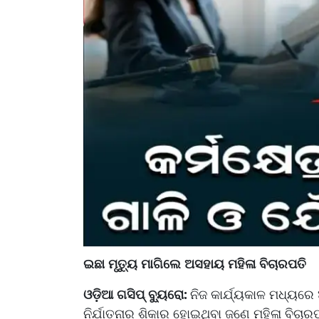
ଇଛା ମୃତ୍ୟୁ ମାଗିଲେ ଅସହାୟ ମହିଳା ବିଚାରପତି
ଓଡ଼ିଆ ଗସିପ୍ ବ୍ୟୁରୋ:
ନିଜ କାର୍ଯ୍ୟକାଳ ମଧ୍ୟରେ
ନିର୍ଯାତନାର ଶିକାର ହୋଇଥିବା ଜଣେ ମହିଳା ବିଚାର