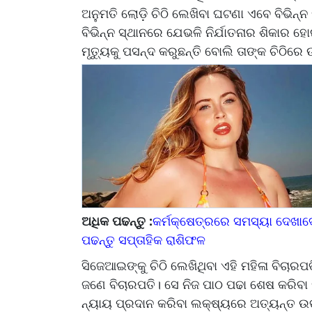
ଅନୁମତି ଲୋଡ଼ି ଚିଠି ଲେଖିବା ଘଟଣା ଏବେ ବିଭିନ୍ନ
ବିଭିନ୍ନ ସ୍ଥାନରେ ଯେଭଳି ନିର୍ଯାତନାର ଶିକାର ହୋ
ମୃତ୍ୟୁକୁ ପସନ୍ଦ କରୁଛନ୍ତି ବୋଲି ତାଙ୍କ ଚିଠିର
ଅଧିକ ପଢନ୍ତୁ :
କର୍ମକ୍ଷେତ୍ରରେ ସମସ୍ୟା ଦେଖାଦେବ
ପଢନ୍ତୁ ସପ୍ତାହିକ ରାଶିଫଳ
ସିଜେଆଇଙ୍କୁ ଚିଠି ଲେଖିଥିବା ଏହି ମହିଳା ବିଚା
ଜଣେ ବିଚାରପତି। ସେ ନିଜ ପାଠ ପଢା ଶେଷ କରି
ନ୍ୟାୟ ପ୍ରଦାନ କରିବା ଲକ୍ଷ୍ୟରେ ଅତ୍ୟନ୍ତ ଉ