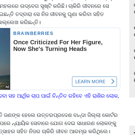
 ମହଲରେ ଉଦ୍‌ବେଗ ସୃଷ୍ଟି କରିଛି। ଚାକିରି ଜୀବନରେ ସେ
ଇଛନ୍ତି ତଦ୍ବାରା ସେ ନିଜ ଜୀବନକୁ ଘୃଣା କରିବା ସହିତ
େ ଉଲ୍ଲେଖ କରିଛନ୍ତି।
ା ସହ ଆର୍ଥିକ ଚାପ ପାଇଁ ଚିନ୍ତିତ ରହିବେ ଏହି ରାଶିର ଲୋକ,
ରପତି ଜଣଙ୍କ ହେଲେ ଉତ୍ତରପ୍ରଦେଶ ବାନ୍ଦା ଜିଲ୍ଲା କୋର୍ଟର
ବା ପରେ ନ୍ୟାୟିକ ସେବାରେ ଯୋଗ ଦେଇ ସାଧାରଣ ଲୋକଙ୍କୁ
ତ୍ସାହର ସହିତ ନିଜର ଚାକିରି ଜୀବନ ଆରମ୍ଭ କରିଥିଲେ।