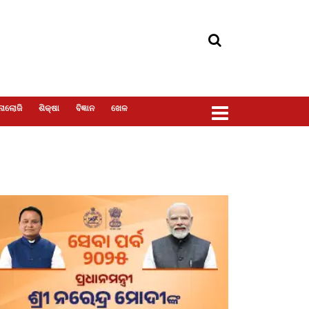
ୋଲୋଜି
ଶିକ୍ଷା
ବିଜ୍ଞାନ
ଖେଳ