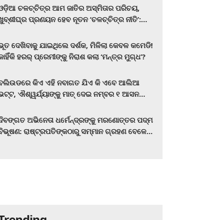
ଓଡ଼ିଆ ଚଳଚ୍ଚିତ୍ର ଆମ ଜାତିର ଅସ୍ମିତାର ପରିଚୟ,
ଖୁବ୍‌ଶୀଘ୍ର ପ୍ରଣୟନ ହେବ ନୂତନ ‘ଚଳଚ୍ଚିତ୍ର ନୀତି’:
ମୁଖ୍ୟମନ୍ତ୍ରୀ ମୋହନ ଚରଣ ମାଝୀ
ଭୂତ ଦେଖିବାକୁ ଯାଇଥିଲେ ଦର୍ଶକ, ମିଳିଲା କେବଳ କମେଡି!
କାହିଁକି ହରର୍‌ ପ୍ରେମୀଙ୍କୁ ନିରାଶ କଲା ‘ମନ୍ତ୍ର ମୁଗ୍ଧ’?
ବଲିଉଡରେ କିଏ ଏହି ନବାଗତ ଯିଏ କି ଏବେ ଆଲିଆ
ଭଟ୍ଟ, ଐଶ୍ୱର୍ଯ୍ୟାଙ୍କୁ ମାତ୍‌ ଦେଇ ନମ୍ବର ୧ ଆସନ
ହାତେଇଛନ୍ତି, ସିନେ ପ୍ରେମୀ ଏବେ ହିଁ ଜାଣି ନିଅନ୍ତୁ ...
ଦିବଙ୍ଗତ ଅଭିନେତା ଧର୍ମେନ୍ଦ୍ରଙ୍କୁ ମରଣୋତ୍ତର ପଦ୍ମ
ବିଭୂଷଣ: ରାଷ୍ଟ୍ରପତିଙ୍କଠାରୁ ସମ୍ମାନ ଗ୍ରହଣ ବେଳେ
ଭାବପ୍ରବଣ ହେଲେ ହେମା ମାଳିନୀ
Trending