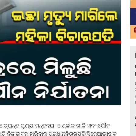
 ଅତ୍ୟନ୍ତ ଘୃଣ୍ୟ ମନ୍ତବ୍ୟ, ଅଶ୍ଳୀଳ ଗାଳି ଏବଂ ଯୌନ
ପତି ନିଜ ଜୀବନ ହାରିବାକୁ ପ୍ରଧାନବିଚାରପତି(ସିଜେଆଇ)ଙ୍କ