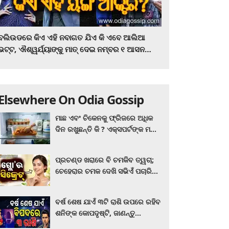
ବଲିଉଡରେ କିଏ ଏହି ନବାଗତ ଯିଏ କି ଏବେ ଆଲିଆ
ଭଟ୍ଟ, ଐଶ୍ୱର୍ଯ୍ୟାଙ୍କୁ ମାତ୍‌ ଦେଇ ନମ୍ବର ୧ ଆସନ
ହାତେଇଛନ୍ତି, ସିନେ ପ୍ରେମୀ ଏବେ ହିଁ ଜାଣି ନିଅନ୍ତୁ ...
Elsewhere On Odia Gossip
ମାଛ ଏବଂ ଚିକେନକୁ ଫ୍ରିଜରେ ଅଧିକ
ଦିନ ରଖୁଛନ୍ତି କି ? ଏକ୍ସପର୍ଟଙ୍କ ମତ
କିଛି ଏପରି ରହିଛି...
ପ୍ରଚଣ୍ଡ ଖରାରେ ବି ଚମକିବ ତ୍ୱଚା;
ଚେହେରାର ଚମକ ଦେଖି ସଭିଏଁ ପଚାରିବେ
ଗ୍ଲୋ’ର ସିକ୍ରେଟ! ଆପଣାନ୍ତୁ ଏହି...
ବର୍ଷ ଶେଷ ଯାଏଁ ୩ଟି ରାଶି ଉପରେ ରହିବ
ଶନିଙ୍କ କୋପଦୃଷ୍ଟି, ଜାଣନ୍ତୁ
ଆପଣଙ୍କ ରାଶି ଏଥିରେ ନାହିଁ ତ?