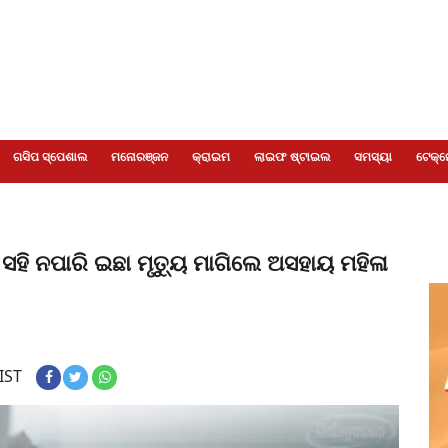
ଗସିପ ସ୍ପେଶାଲ
ମନୋରଞ୍ଜନ
କ୍ରାଇମ
ଲାଇଫ ଷ୍ଟାଇଲ
ସମସ୍ୟା
ଟେକ୍ନ
‌, ସହି ନପାରି ଇଛା ମୃତ୍ୟୁ ମାଗିଲେ ଅସହାୟ ମହିଳା
IST