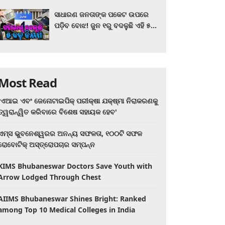
ସାଧାରଣ ଜନତାଙ୍କ ପକେଟ ଉପରେ
ପଡ଼ିବ ବୋଝ! ଜୁନ ୧ରୁ ବଦଳୁଛି ଏହି ୫
ବଡ଼ ନିୟମ
Most Read
'ଏଆଇ ଏବଂ ଜେନୋଟାଇପିକ୍ ପରୀକ୍ଷା ଯକ୍ଷ୍ମା ନିରାକରଣକୁ
ତ୍ୱରାନ୍ୱିତ କରିବାରେ ବିଶେଷ ସହାୟକ ହେବ'
ଏମ୍ସ ଭୁବନେଶ୍ୱରର ଅନନ୍ୟ ସଫଳତା, ୧୦୦ଟି ସଫଳ
ରୋବୋଟିକ୍ ଅସ୍ତ୍ରୋପଚାର ସମ୍ପନ୍ନ
KIMS Bhubaneswar Doctors Save Youth with
Arrow Lodged Through Chest
AIIMS Bhubaneswar Shines Bright: Ranked
among Top 10 Medical Colleges in India