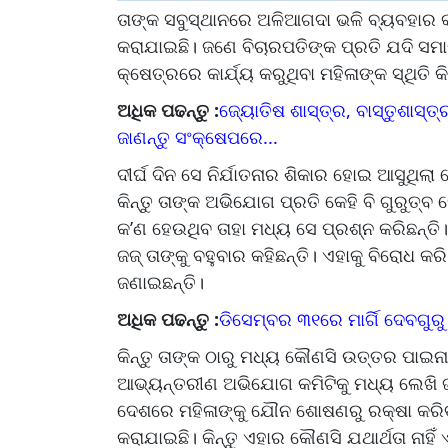
ତାଙ୍କ ସବୁସ୍ଥାନରେ ଅଳିଆଗଦା ଭଳି ବ୍ୟବହାର 
କରାଯାଇଛି। ଜଣେ ବିଚାରପତିଙ୍କ ପ୍ରତି ଯଦି ସମ
କ୍ଷେତ୍ରରେ କାର୍ଯ୍ୟ କରୁଥିବା ମହିଳାଙ୍କ ସ୍ଥିତି କ
ଅଧିକ ପଢନ୍ତୁ :
ଜ୍ୟୋତିଷ ଶାସ୍ତ୍ର, ବାସ୍ତୁଶାସ୍
ଜାଣନ୍ତୁ ସଂକ୍ଷେପରେ...
ଦୀର୍ଘ ଦିନ ସେ ନିର୍ଯାତନାର ଶିକାର ହୋଇ ଆସୁଥିଲ
କିନ୍ତୁ ତାଙ୍କ ଅଭିଯୋଗ ପ୍ରତି କେହି ବି ଗୁରୁତ୍ବ
କ’ଣ ହେଉଥିବ ତାହା ମଧ୍ୟ ସେ ପ୍ରଶ୍ନ କରିଛନ୍ତି। 
ଜଜ୍‌ ତାଙ୍କୁ ବହୁବାର କହିଛନ୍ତି। ଏହାକୁ ବିରୋଧ କ
ଜଣାଇଛନ୍ତି।
ଅଧିକ ପଢନ୍ତୁ :
ଡିସେମ୍ବର ୩୧ରେ ମାର୍ଗି ଦେବଗୁରୁ
କିନ୍ତୁ ତାଙ୍କ ଠାରୁ ମଧ୍ୟ କୌଣସି ଉତ୍ତର ପାଇନାହ
ଆଭ୍ୟନ୍ତରୀଣ ଅଭିଯୋଗ କମିଟିକୁ ମଧ୍ୟ ଲେଖି ଜଣାଇ
ଦେଶରେ ମହିଳାଙ୍କୁ ଯୌନ ଶୋଷଣରୁ ରକ୍ଷା କର
କରାଯାଇଛି। କିନ୍ତୁ ଏହାର କୌଣସି ଯଥାର୍ଥତା ନାହିଁ