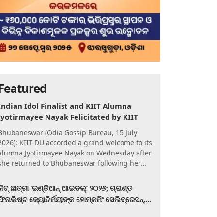
Featured
Indian Idol Finalist and KIIT Alumna
Jyotirmayee Nayak Felicitated by KIIT
Bhubaneswar (Odia Gossip Bureau, 15 July
2026): KIIT-DU accorded a grand welcome to its
alumna Jyotirmayee Nayak on Wednesday after
she returned to Bhubaneswar following her
qualification for the Gra
କିଟ୍‍ ଛାତ୍ରୀ ‘ଇଣ୍ଡିଆନ୍ ଆଇଡଲ୍‌’ ୨୦୨୬; ଗ୍ରାଣ୍ଡ
ଫିନାଲିଷ୍ଟ ଜ୍ୟୋତିର୍ମୟୀଙ୍କ ହୋମ୍‍କମିଂ ସେଲିବ୍ରେସନ୍‍,
କିଟରେ ଉଚ୍ଛ୍ୱସିତ ସମ୍ବର୍ଦ୍ଧନା