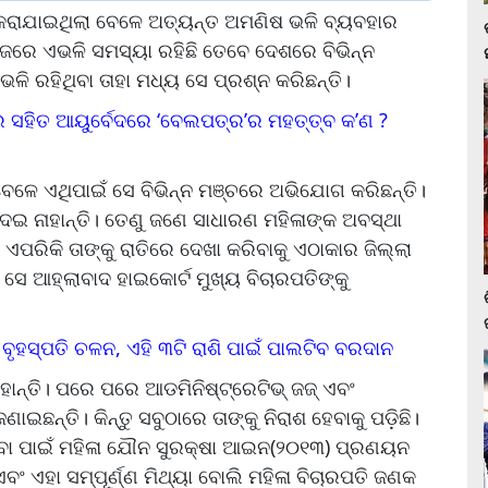
କରାଯାଇଥିଲା ବେଳେ ଅତ୍ୟନ୍ତ ଅମଣିଷ ଭଳି ବ୍ୟବହାର
ାଜରେ ଏଭଳି ସମସ୍ୟା ରହିଛି ତେବେ ଦେଶରେ ବିଭିନ୍ନ
ିଭଳି ରହିଥିବା ତାହା ମଧ୍ୟ ସେ ପ୍ରଶ୍ନ କରିଛନ୍ତି।
ତ୍ର ସହିତ ଆୟୁର୍ବେଦରେ ‘ବେଲପତ୍ର’ର ମହତ୍ତ୍ବ କ’ଣ ?
ା ବେଳେ ଏଥିପାଇଁ ସେ ବିଭିନ୍ନ ମଞ୍ଚରେ ଅଭିଯୋଗ କରିଛନ୍ତି।
 ଦେଇ ନାହାନ୍ତି। ତେଣୁ ଜଣେ ସାଧାରଣ ମହିଳାଙ୍କ ଅବସ୍ଥା
ଏପରିକି ତାଙ୍କୁ ରାତିରେ ଦେଖା କରିବାକୁ ଏଠାକାର ଜିଲ୍ଲା
ରି ସେ ଆହ୍ଲାବାଦ ହାଇକୋର୍ଟ ମୁଖ୍ୟ ବିଚାରପତିଙ୍କୁ
 ବୃହସ୍ପତି ଚଳନ, ଏହି ୩ଟି ରାଶି ପାଇଁ ପାଲଟିବ ବରଦାନ
ାନ୍ତି। ପରେ ପରେ ଆଡମିନିଷ୍ଟ୍ରେଟିଭ୍‌ ଜଜ୍‌ ଏବଂ
ଛନ୍ତି। କିନ୍ତୁ ସବୁଠାରେ ତାଙ୍କୁ ନିରାଶ ହେବାକୁ ପଡ଼ିଛି।
ିବା ପାଇଁ ମହିଳା ଯୌନ ସୁରକ୍ଷା ଆଇନ(୨୦୧୩) ପ୍ରଣୟନ
 ଏବଂ ଏହା ସମ୍ପୂର୍ଣ୍ଣ ମିଥ୍ୟା ବୋଲି ମହିଳା ବିଚାରପତି ଜଣକ