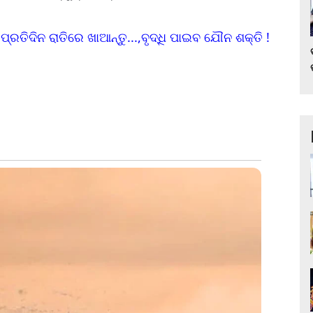
େ ପ୍ରତିଦିନ ରାତିରେ ଖାଆନ୍ତୁ...,ବୃଦ୍ଧି ପାଇବ ଯୌନ ଶକ୍ତି !