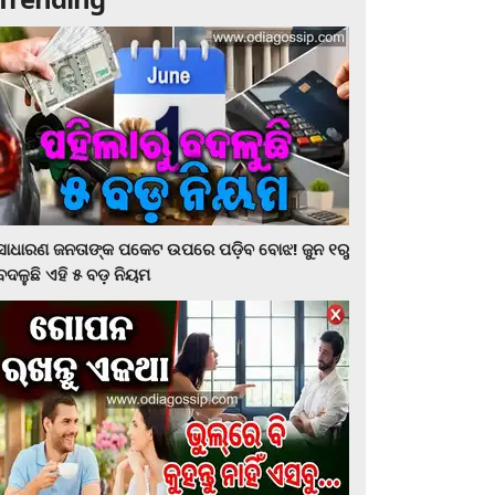
ସାଧାରଣ ଜନତାଙ୍କ ପକେଟ ଉପରେ ପଡ଼ିବ ବୋଝ! ଜୁନ ୧ରୁ
ବଦଳୁଛି ଏହି ୫ ବଡ଼ ନିୟମ