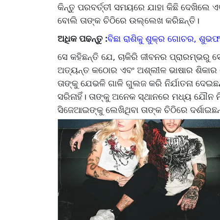
କିନ୍ତୁ ପରବର୍ତ୍ତୀ ସମୟରେ ଯାହା କିଛି ଦେଖିଲେ
ବୋଲି ତାଙ୍କ ଚିଠିରେ ଉଲ୍ଲେଖ କରିଛନ୍ତି।
ଅଧିକ ପଢନ୍ତୁ :
ବିଛା ରାଶିକୁ ଶୁକ୍ର ଗୋଚର, ଶୁଭଫ
ସେ କହିଛନ୍ତି ଯେ, ଚାକିରି ଜୀବନର ପ୍ରାରମ୍ଭରୁ ସ
ଅତ୍ୟନ୍ତ କଠୋର ଏବଂ ଅଶ୍ଲୀଳ ଭାଷାର ଶିକାର 
ତାଙ୍କୁ ଯେଭଳି ଗାଳି ଗୁଲଜ କରି ନିର୍ଯାତନା ଦେଇଛ
ସରିନାହିଁ। ତାଙ୍କୁ ଅନେକ ସ୍ଥାନରେ ମଧ୍ୟ ଯୌନ ନ
ସିଜେଆଇଙ୍କୁ ଲେଖିଥିବା ତାଙ୍କ ଚିଠିରେ ଦର୍ଶାଇଛନ