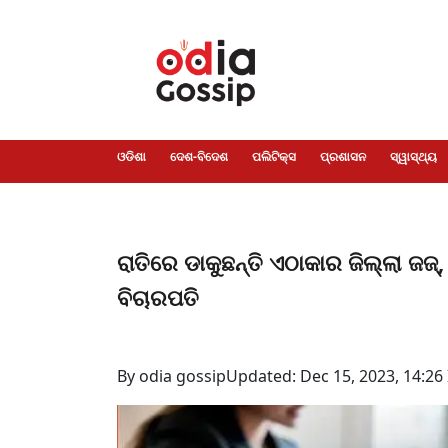
ଓଡିଶା
ଦେଶ-
ପଲିଟିକ୍ସ
ପ୍ରଶାସନ
ସ୍ୱାସ୍ଥ୍ୟ
ଗସିପ
ମନୋରଞ୍ଜନ
କ୍ରାଇମ
ଲାଇଫ
ସମସ୍ୟା
ଟେକ୍ନୋଲୋଜି
ଶିକ୍ଷା
ବିଜ୍ଞାନ
ଖେଳ
ବିଦେଶ
ସ୍ପେଶାଲ
ଷ୍ଟାଇଲ
ଓଡିଶା
ଦେଶ-ବିଦେଶ
ପଲିଟିକ୍ସ
ପ୍ରଶାସନ
ସ୍ୱାସ୍ଥ୍ୟ
ରାତିରେ ଡାକୁଛନ୍ତି ଏଠାକାର ଜିଲ୍ଲା ଜଜ୍
ବିଚାରପତି
By odia gossip
Updated: Dec 15, 2023, 14:26 