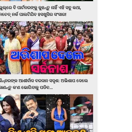
ଭୁଲ୍‌ରେ ବି ପାର୍ଟନରଙ୍କୁ କୁହନ୍ତୁ ନାହିଁ ଏହି ସବୁ କଥା,
ନଚେତ୍‌ ନର୍କ ପାଲଟିଯିବ ହସଖୁସିର ସଂସାର!
କିନ୍ନରଙ୍କ ଆଶୀର୍ବାଦ ବରଦାନ ସଦୃଶ: ଅଭିଶାପ ଦେଲେ
ଜାଣନ୍ତୁ କ’ଣ ଭୋଗିବାକୁ ପଡିବ...