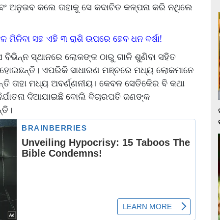
 ଏବଂ ଅନୁଭବ କଲେ ତାହାକୁ ସେ କଦାଚିତ କଳ୍ପନା କରି ନଥିଲେ
ଳ ମିଳିବା ସହ ଏହି ୩ ରାଶି ଉପରେ ହେବ ଧନ ବର୍ଷା!
େ ବିଭିନ୍ନ ସ୍ଥାନରେ ଲୋକଙ୍କ ଠାରୁ ଗାଳି ଶୁଣିବା ସହିତ
ହୋଇଛନ୍ତି। ଏପରିକି ସାଧାରଣ ମଞ୍ଚରେ ମଧ୍ୟ ଲୋକମାନେ
ନ୍ତି ତାହା ମଧ୍ୟ ଅବର୍ଣ୍ଣନୀୟ। କେବଳ ସେତିକିେର ବି କଥା
ିର୍ଯାତନା ଦିଆଯାଇଛି ବୋଲି ବିଚାରପତି ଜଣଙ୍କ
୍ତି।