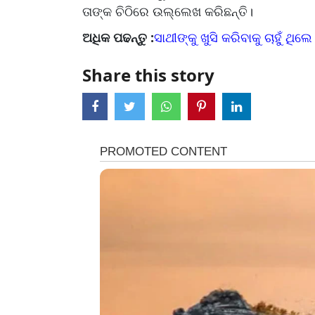
ତାଙ୍କ ଚିଠିରେ ଉଲ୍ଲେଖ କରିଛନ୍ତି।
ଅଧିକ ପଢନ୍ତୁ :
ସାଥୀଙ୍କୁ ଖୁସି କରିବାକୁ ଚାହୁଁ ଥିଲ
Share this story