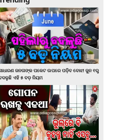
ସାଧାରଣ ଜନତାଙ୍କ ପକେଟ ଉପରେ ପଡ଼ିବ ବୋଝ! ଜୁନ ୧ରୁ
ବଦଳୁଛି ଏହି ୫ ବଡ଼ ନିୟମ