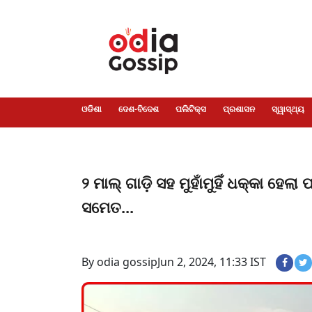
ଓଡିଶା
ଦେଶ-
ପଲିଟିକ୍ସ
ପ୍ରଶାସନ
ସ୍ୱାସ୍ଥ୍ୟ
ଗସିପ
ମନୋରଞ୍ଜନ
କ୍ରାଇମ
ଲାଇଫ
ସମସ୍ୟା
ଟେକ୍ନୋଲୋଜି
ଶିକ୍ଷା
ବିଜ୍ଞାନ
ଖେଳ
ବିଦେଶ
ସ୍ପେଶାଲ
ଷ୍ଟାଇଲ
ଓଡିଶା
ଦେଶ-ବିଦେଶ
ପଲିଟିକ୍ସ
ପ୍ରଶାସନ
ସ୍ୱାସ୍ଥ୍ୟ
୨ ମାଲ୍ ଗାଡ଼ି ସହ ମୁହାଁମୁହିଁ ଧକ୍କା ହେ
ସମେତ...
By odia gossip
Jun 2, 2024, 11:33 IST