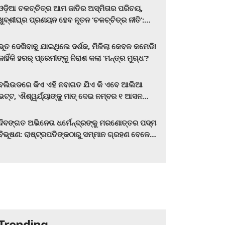
ଓଡ଼ିଆ ଚଳଚ୍ଚିତ୍ର ଆମ ଜାତିର ଅସ୍ମିତାର ପରିଚୟ,
ଖୁବ୍‌ଶୀଘ୍ର ପ୍ରଣୟନ ହେବ ନୂତନ ‘ଚଳଚ୍ଚିତ୍ର ନୀତି’:
ମୁଖ୍ୟମନ୍ତ୍ରୀ ମୋହନ ଚରଣ ମାଝୀ
ଭୂତ ଦେଖିବାକୁ ଯାଇଥିଲେ ଦର୍ଶକ, ମିଳିଲା କେବଳ କମେଡି!
କାହିଁକି ହରର୍‌ ପ୍ରେମୀଙ୍କୁ ନିରାଶ କଲା ‘ମନ୍ତ୍ର ମୁଗ୍ଧ’?
ବଲିଉଡରେ କିଏ ଏହି ନବାଗତ ଯିଏ କି ଏବେ ଆଲିଆ
ଭଟ୍ଟ, ଐଶ୍ୱର୍ଯ୍ୟାଙ୍କୁ ମାତ୍‌ ଦେଇ ନମ୍ବର ୧ ଆସନ
ହାତେଇଛନ୍ତି, ସିନେ ପ୍ରେମୀ ଏବେ ହିଁ ଜାଣି ନିଅନ୍ତୁ ...
ଦିବଙ୍ଗତ ଅଭିନେତା ଧର୍ମେନ୍ଦ୍ରଙ୍କୁ ମରଣୋତ୍ତର ପଦ୍ମ
ବିଭୂଷଣ: ରାଷ୍ଟ୍ରପତିଙ୍କଠାରୁ ସମ୍ମାନ ଗ୍ରହଣ ବେଳେ
ଭାବପ୍ରବଣ ହେଲେ ହେମା ମାଳିନୀ
Trending