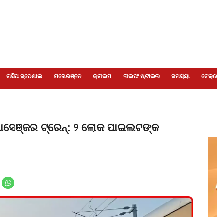
ଗସିପ ସ୍ପେଶାଲ
ମନୋରଞ୍ଜନ
କ୍ରାଇମ
ଲାଇଫ ଷ୍ଟାଇଲ
ସମସ୍ୟା
ଟେକ୍ନ
ଲା ପାସେଞ୍ଜର ଟ୍ରେନ୍: ୨ ଲୋକ ପାଇଲଟଙ୍କ