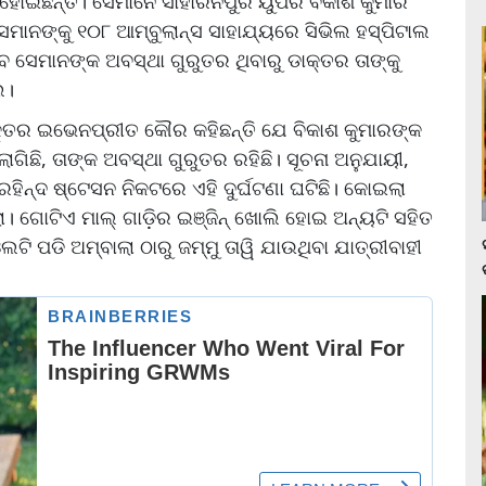
ୋଇଛନ୍ତି। ସେମାନେ ସାହାରନପୁର ୟୁପିର ବିକାଶ କୁମାର
ସେମାନଙ୍କୁ ୧୦୮ ଆମ୍ବୁଲାନ୍ସ ସାହାଯ୍ୟରେ ସିଭିଲ ହସ୍ପିଟାଲ
 ସେମାନଙ୍କ ଅବସ୍ଥା ଗୁରୁତର ଥିବାରୁ ଡାକ୍ତର ତାଙ୍କୁ
େ।
କ୍ତର ଇଭେନପ୍ରୀତ କୌର କହିଛନ୍ତି ଯେ ବିକାଶ କୁମାରଙ୍କ
ଗିଛି, ତାଙ୍କ ଅବସ୍ଥା ଗୁରୁତର ରହିଛି। ସୂଚନା ଅନୁଯାୟୀ,
ୁ ସରହିନ୍ଦ ଷ୍ଟେସନ ନିକଟରେ ଏହି ଦୁର୍ଘଟଣା ଘଟିଛି। କୋଇଲା
ିଲା। ଗୋଟିଏ ମାଲ୍ ଗାଡ଼ିର ଇଞ୍ଜିନ୍ ଖୋଲି ହୋଇ ଅନ୍ୟଟି ସହିତ
ଓଲଟି ପଡି ଅମ୍ବାଲା ଠାରୁ ଜମ୍ମୁ ତାୱି ଯାଉଥିବା ଯାତ୍ରୀବାହୀ