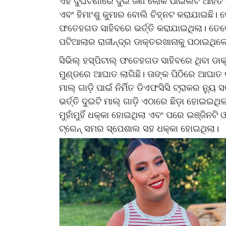
ଏହି ଦୁର୍ଘଟଣାରେ ଦୁଇ ଜଣ ଲୋକ ପାଇଲଟ ଆହତ ହ
ଏବଂ ହିମାଂଶୁ କୁମାର ବୋଲି ଚିହ୍ନଟ କରାଯାଇଛି। 
ଫତେହଗଡ ସାହିବରେ ଭର୍ତ୍ତି କରାଯାଇଥିଲା। ତେବେ
ପଟିଆଲାର ରାଜୀନ୍ଦ୍ର ଡାକ୍ତରଖାନାକୁ ପଠାଇଥିଲ
ସିଭିଲ୍ ହସ୍ପିଟାଲ୍ ଫତେହଗଡ ସାହିବରେ ଥିବା ଡା
ମୁଣ୍ଡରେ ଆଘାତ ଲାଗିଛି। ତାଙ୍କ ପିଠିରେ ଆଘାତ ଲା
ମାଲ୍ ଗାଡ଼ି ପାଇଁ ନିର୍ମିତ ଡିଏଫସିସି ଟ୍ରାକର ନ୍ୟ
ଭର୍ତ୍ତି ଦୁଇଟି ମାଲ୍ ଗାଡ଼ି ଏଠାରେ ଛିଡ଼ା ହୋଇଇଥ
ମୁହାଁମୁହିଁ ଧକ୍କା ହୋଇଥିଲା ଏବଂ ପରେ ଇଞ୍ଜିନଟି 
ଟ୍ରେନ୍ ସମର ସ୍ପେଶାଲ ସହ ଧକ୍କା ହୋଇଥିଲା।