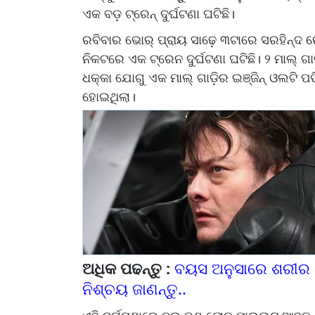
ଏକ ବଡ଼ ଟ୍ରେନ୍ ଦୁର୍ଘଟଣା ଘଟିଛି।
ରବିବାର ଭୋର୍ ପ୍ରାୟ ସାଢ଼େ ୩ଟାରେ ସରହିନ୍ଦ ର
ନିକଟରେ ଏକ ଟ୍ରେନ ଦୁର୍ଘଟଣା ଘଟିଛି। ୨ ମାଲ୍ ଗାଡ଼
ଧକ୍କା ଯୋଗୁ ଏକ ମାଲ୍ ଗାଡ଼ିର ଇଞ୍ଜିନ୍ ଓଲଟି ପଡ
ହୋଇଥିଲା।
ଅଧିକ ପଢନ୍ତୁ :
ବୟସ ଅନୁସାରେ ଶରୀର ଓ
ନିଶ୍ଚୟ ଜାଣନ୍ତୁ..