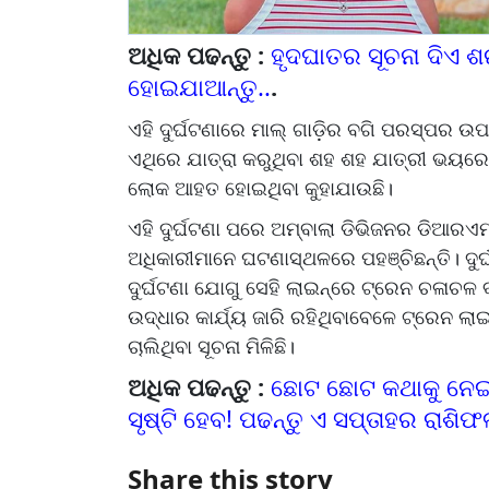
ଅଧିକ ପଢନ୍ତୁ :
ହୃଦଘାତର ସୂଚନା ଦିଏ ଶ
ହୋଇଯାଆନ୍ତୁ..
.
ଏହି ଦୁର୍ଘଟଣାରେ ମାଲ୍ ଗାଡ଼ିର ବଗି ପରସ୍ପର ଉପର
ଏଥିରେ ଯାତ୍ରା କରୁଥିବା ଶହ ଶହ ଯାତ୍ରୀ ଭୟରେ 
ଲୋକ ଆହତ ହୋଇଥିବା କୁହାଯାଉଛି।
ଏହି ଦୁର୍ଘଟଣା ପରେ ଅମ୍ବାଲା ଡିଭିଜନର ଡିଆର
ଅଧିକାରୀମାନେ ଘଟଣାସ୍ଥଳରେ ପହଞ୍ଚିଛନ୍ତି। ଦୁର୍
ଦୁର୍ଘଟଣା ଯୋଗୁ ସେହି ଲାଇନ୍‌‌ରେ ଟ୍ରେନ ଚଳା
ଉଦ୍ଧାର କାର୍ଯ୍ୟ ଜାରି ରହିଥିବାବେଳେ ଟ୍ରେନ ଲା
ଚାଲିଥିବା ସୂଚନା ମିଳିଛି।
ଅଧିକ ପଢନ୍ତୁ :
ଛୋଟ ଛୋଟ କଥାକୁ ନେଇ ଚ
ସୃଷ୍ଟି ହେବ! ପଢନ୍ତୁ ଏ ସପ୍ତାହର ରାଶି
Share this story