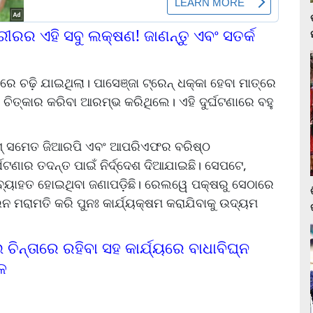
ରୀରର ଏହି ସବୁ ଲକ୍ଷଣ! ଜାଣନ୍ତୁ ଏବଂ ସତର୍କ
େ ଚଢ଼ି ଯାଇଥିଲା। ପାସେଞ୍ଜା ଟ୍ରେନ୍ ଧକ୍କା ହେବା ମାତ୍ରେ
ଚିତ୍କାର କରିବା ଆରମ୍ଭ କରିଥିଲେ। ଏହି ଦୁର୍ଘଟଣାରେ ବହୁ
ଏମ୍ ସମେତ ଜିଆରପି ଏବଂ ଆପରିଏଫର ବରିଷ୍ଠ
ଘଟଣାର ତଦନ୍ତ ପାଇଁ ନିର୍ଦ୍ଦେଶ ଦିଆଯାଇଛି। ସେପଟେ,
ଚଳ ବ୍ୟାହତ ହୋଇଥିବା ଜଣାପଡ଼ିଛି। ରେଲୱେ ପକ୍ଷରୁ ସେଠାରେ
ଇନ ମରାମତି କରି ପୁନଃ କାର୍ଯ୍ୟକ୍ଷମ କରାଯିବାକୁ ଉଦ୍ୟମ
ିନ୍ତାରେ ରହିବା ସହ କାର୍ଯ୍ୟରେ ବାଧାବିଘ୍ନ
ଫଳ