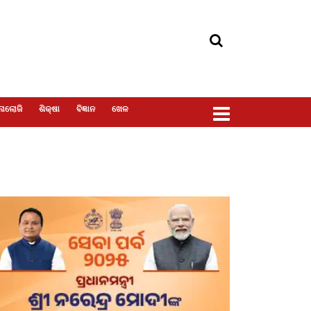
ୋଲୋଜି
ଶିକ୍ଷା
ବିଜ୍ଞାନ
ଖେଳ