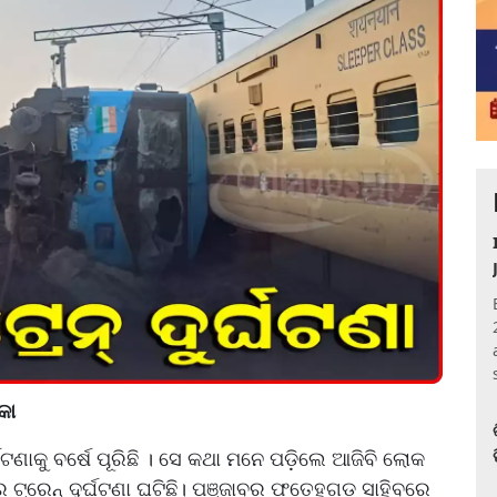
୍କା
ଘଟଣାକୁ ବର୍ଷେ ପୂରିଛି । ସେ କଥା ମନେ ପଡି଼ଲେ ଆଜିବି ଲୋକ
କର ଟ୍ରେନ୍ ଦୁର୍ଘଟଣା ଘଟିଛି। ପଞ୍ଜାବର ଫତେହଗଡ ସାହିବରେ