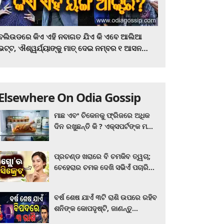
ବଲିଉଡରେ କିଏ ଏହି ନବାଗତ ଯିଏ କି ଏବେ ଆଲିଆ
ଭଟ୍ଟ, ଐଶ୍ୱର୍ଯ୍ୟାଙ୍କୁ ମାତ୍‌ ଦେଇ ନମ୍ବର ୧ ଆସନ
ହାତେଇଛନ୍ତି, ସିନେ ପ୍ରେମୀ ଏବେ ହିଁ ଜାଣି ନିଅନ୍ତୁ ...
Elsewhere On Odia Gossip
ମାଛ ଏବଂ ଚିକେନକୁ ଫ୍ରିଜରେ ଅଧିକ
ଦିନ ରଖୁଛନ୍ତି କି ? ଏକ୍ସପର୍ଟଙ୍କ ମତ
କିଛି ଏପରି ରହିଛି...
ପ୍ରଚଣ୍ଡ ଖରାରେ ବି ଚମକିବ ତ୍ୱଚା;
ଚେହେରାର ଚମକ ଦେଖି ସଭିଏଁ ପଚାରିବେ
ଗ୍ଲୋ’ର ସିକ୍ରେଟ! ଆପଣାନ୍ତୁ ଏହି...
ବର୍ଷ ଶେଷ ଯାଏଁ ୩ଟି ରାଶି ଉପରେ ରହିବ
ଶନିଙ୍କ କୋପଦୃଷ୍ଟି, ଜାଣନ୍ତୁ
ଆପଣଙ୍କ ରାଶି ଏଥିରେ ନାହିଁ ତ?