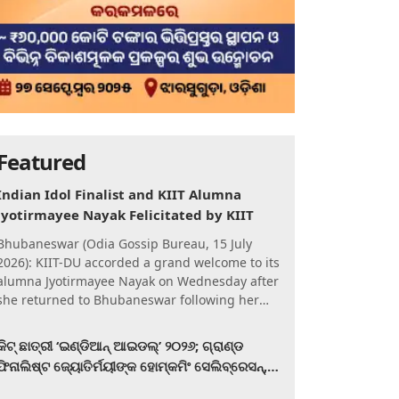
Featured
Indian Idol Finalist and KIIT Alumna
Jyotirmayee Nayak Felicitated by KIIT
Bhubaneswar (Odia Gossip Bureau, 15 July
2026): KIIT-DU accorded a grand welcome to its
alumna Jyotirmayee Nayak on Wednesday after
she returned to Bhubaneswar following her
qualification for the Gra
କିଟ୍‍ ଛାତ୍ରୀ ‘ଇଣ୍ଡିଆନ୍ ଆଇଡଲ୍‌’ ୨୦୨୬; ଗ୍ରାଣ୍ଡ
ଫିନାଲିଷ୍ଟ ଜ୍ୟୋତିର୍ମୟୀଙ୍କ ହୋମ୍‍କମିଂ ସେଲିବ୍ରେସନ୍‍,
କିଟରେ ଉଚ୍ଛ୍ୱସିତ ସମ୍ବର୍ଦ୍ଧନା