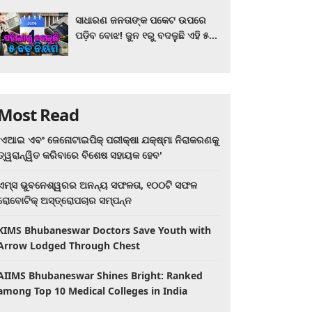
ସାଧାରଣ ଜନତାଙ୍କ ପକେଟ ଉପରେ
ପଡ଼ିବ ବୋଝ! ଜୁନ ୧ରୁ ବଦଳୁଛି ଏହି ୫
ବଡ଼ ନିୟମ
Most Read
'ଏଆଇ ଏବଂ ଜେନୋଟାଇପିକ୍ ପରୀକ୍ଷା ଯକ୍ଷ୍ମା ନିରାକରଣକୁ
ତ୍ୱରାନ୍ୱିତ କରିବାରେ ବିଶେଷ ସହାୟକ ହେବ'
ଏମ୍ସ ଭୁବନେଶ୍ୱରର ଅନନ୍ୟ ସଫଳତା, ୧୦୦ଟି ସଫଳ
ରୋବୋଟିକ୍ ଅସ୍ତ୍ରୋପଚାର ସମ୍ପନ୍ନ
KIMS Bhubaneswar Doctors Save Youth with
Arrow Lodged Through Chest
AIIMS Bhubaneswar Shines Bright: Ranked
among Top 10 Medical Colleges in India