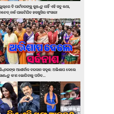
ଭୁଲ୍‌ରେ ବି ପାର୍ଟନରଙ୍କୁ କୁହନ୍ତୁ ନାହିଁ ଏହି ସବୁ କଥା,
ନଚେତ୍‌ ନର୍କ ପାଲଟିଯିବ ହସଖୁସିର ସଂସାର!
କିନ୍ନରଙ୍କ ଆଶୀର୍ବାଦ ବରଦାନ ସଦୃଶ: ଅଭିଶାପ ଦେଲେ
ଜାଣନ୍ତୁ କ’ଣ ଭୋଗିବାକୁ ପଡିବ...