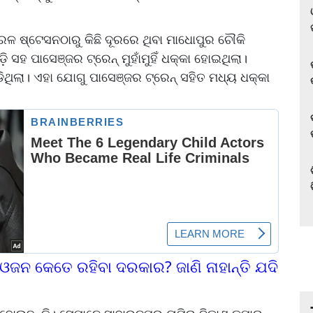
େଳ ଷ୍ଟେସନଠାରୁ କିଛି ଦୂରରେ ଥିବା ମାଧୋପୁର ଚୌକି
ି ସହ ପାସେଞ୍ଜର ଟ୍ରେନ୍ ମୁହାଁମୁହିଁ ଧକ୍କା ହୋଇଥିଲା।
ିଥିଲା। ଏହା ଯୋଗୁ ପାସେଞ୍ଜର ଟ୍ରେନ୍ ସହିତ ମଧ୍ୟ ଧକ୍କା
ଜନ କେତେ ରହିବା ଦରକାର? ଜାଣି ନାହାନ୍ତି ଯଦି