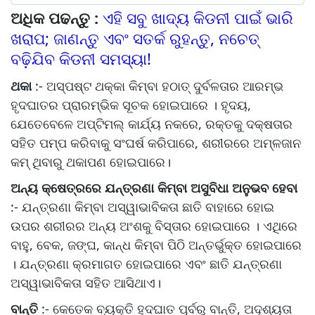
ଅଧିକ ପଢନ୍ତୁ :
ଏହି ସବୁ ଖାଦ୍ୟ କିଡନୀ ପାଇଁ ଭାରି
ଖରାପ; ଜାଣନ୍ତୁ ଏବଂ ସତର୍କ ରୁହନ୍ତୁ, ନଚେତ୍
ବଢ଼ିଯିବ କିଡନୀ ସମସ୍ୟା!
ଥକା
:- ଅସ୍ପଷ୍ଟ ଥକ୍କା କିମ୍ବା ହଠାତ୍ ଦୁର୍ବଳତାର ଆରମ୍ଭ
ହୃଦଘାତର ପ୍ରାରମ୍ଭିକ ସୂଚକ ହୋଇପାରେ । ହୃଦୟ,
ଯେତେବେଳେ ଅପ୍ଟିମଲ୍ କାର୍ଯ୍ୟ ନକରେ, ରକ୍ତକୁ ଦକ୍ଷତାର
ସହିତ ପମ୍ପ କରିବାକୁ ସଂଘର୍ଷ କରିପାରେ, ଶରୀରରେ ଅମ୍ଳଜାନ
କମ୍ ଥିବାରୁ ଥକାପଣ ହୋଇପାରେ।
ଅନ୍ୟ କ୍ଷେତ୍ରରେ ଯନ୍ତ୍ରଣା କିମ୍ବା ଅସୁବିଧା ଅନୁଭବ ହେବା
:- ଯନ୍ତ୍ରଣା କିମ୍ବା ଅସ୍ୱାଭାବିକତା ଛାତି ବାହାରେ ହୋଇ
ଉପର ଶରୀରର ଅନ୍ୟ ଅଂଶକୁ ବିସ୍ତାର ହୋଇପାରେ । ଏଥିରେ
ବାହୁ, ବେକ, ଜଙ୍ଘ, କାନ୍ଧ କିମ୍ବା ପିଠି ଅନ୍ତର୍ଭୁକ୍ତ ହୋଇପାରେ
। ଯନ୍ତ୍ରଣା କ୍ରମାଗତ ହୋଇପାରେ ଏବଂ ଛାତି ଯନ୍ତ୍ରଣା
ଅସ୍ୱାଭାବିକତା ସହିତ ଆସିଥାଏ।
ବାନ୍ତି
:- କେତେକ ବ୍ୟକ୍ତି ହୃଦଘାତ ପୂର୍ବରୁ ବାନ୍ତି, ଅଦୃଶ୍ୟତା