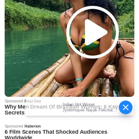
Indian Idol Winner
Jyotirmayee Nayak Felicitated
by KIIT-DU; Founder
Announces Rs 5 Lakh Cash
Award