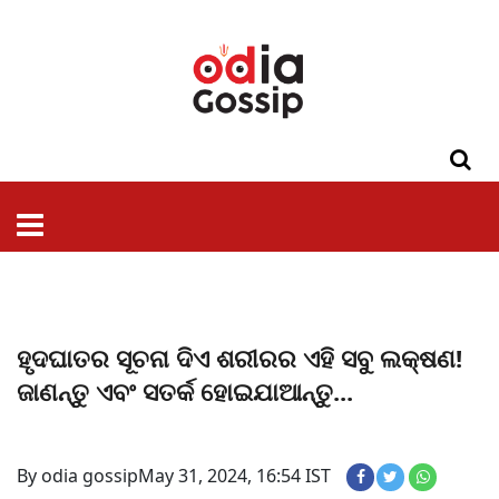
ଓଡିଶା
ଦେଶ-
ପଲିଟିକ୍ସ
ପ୍ରଶାସନ
ସ୍ୱାସ୍ଥ୍ୟ
ଗସିପ
ମନୋରଞ୍ଜନ
କ୍ରାଇମ
ଲାଇଫ
ସମସ୍ୟା
ଟେକ୍ନୋଲୋଜି
ଶିକ୍ଷା
ବିଜ୍ଞାନ
ଖେଳ
ବିଦେଶ
ସ୍ପେଶାଲ
ଷ୍ଟାଇଲ
ହୃଦଘାତର ସୂଚନା ଦିଏ ଶରୀରର ଏହି ସବୁ ଲକ୍ଷଣ!
ଜାଣନ୍ତୁ ଏବଂ ସତର୍କ ହୋଇଯାଆନ୍ତୁ...
By odia gossip
May 31, 2024, 16:54 IST