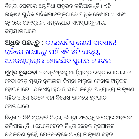
କିମ୍ବା ପେଟରେ ଅସୁବିଧା ଅନୁଭବ କରିପାରନ୍ତି। ଏହି
ଲକ୍ଷଣଗୁଡିକ ମହିଳାମାନଙ୍କଠାରେ ଅଧିକ ଦେଖାଯାଏ ଏବଂ
ଭୁଲରେ ପାକସ୍ଥଳୀ ସମ୍ବନ୍ଧୀୟ ସମସ୍ୟାକୁ ଦାୟୀ
କରାଯାଇପାରେ।
ଅଧିକ ପଢନ୍ତୁ :
ଡାଇସେଟିସ୍ ରୋଗୀ ସାବଧାନ!
ରାତିରେ ଖାଆନ୍ତୁ ନାହିଁ ଏହି ୪ଟି ଖାଦ୍ୟ,
ଅନକଣ୍ଚ୍ରୋଲ ହୋଇଯିବ ସୁଗାର ଲେବଲ
ମୁଣ୍ଡ ବୁଲାଇବା
:- ମସ୍ତିଷ୍କକୁ ପର୍ଯ୍ୟାପ୍ତ ରକ୍ତ ଯୋଗାଣ ନ
ହେବା ହେତୁ ମୁଣ୍ଡ ବୁଲାଇବା କିମ୍ବା ହାଲୁକା ହେବାର ଅନୁଭବ
ହୋଇପାରେ। ଯଦି ଏହା ହଠାତ୍ ଘଟେ କିମ୍ବା ଅନ୍ୟାନ୍ୟ ଲକ୍ଷଣ
ସହିତ ଆସେ ତେବେ ଏହା ବିଶେଷ ଭାବରେ ହୃଦଘାତ
ହୋଇପାରେ।
ଚିନ୍ତା
:- କିଛି ବ୍ୟକ୍ତି ଚିନ୍ତା, କିମ୍ବା ଅତ୍ୟଧିକ ଭୟର ଅନୁଭବ
କରିପାରନ୍ତି । ଯେତେବେଳେ ଚିନ୍ତା କେବଳ ହୃଦଘାତର
ନିରାକରଣ ନୁହେଁ, ଯେତେବେଳେ ଅନ୍ୟ ଲକ୍ଷଣ ସହିତ