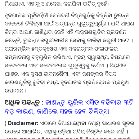
ମିଶାଯାଏ, ଏହାକୁ ଅଣଦେଖା କରାଯିବା ଉଚିତ୍ ନୁହେଁ।
ହୃଦଘାତର ପୂର୍ବବର୍ତ୍ତୀ ଚେତାବନୀ ଚିହ୍ନଗୁଡ଼ିକୁ ଚିହ୍ନିବା ତୁରନ୍ତ
ଡାକ୍ତରୀ ଚିକିତ୍ସା ପାଇଁ ଅତ୍ୟନ୍ତ ଗୁରୁତ୍ୱପୂର୍ଣ୍ଣ। ଯଦି ଆପଣ
କିମ୍ବା ଆପଣ ଜାଣିଥିବା କେହି ଏହି ଲକ୍ଷଣଗୁଡିକ ପ୍ରଦର୍ଶନ
କରନ୍ତି, ତୁରନ୍ତ ଜରୁରୀକାଳୀନ ସେବାକୁ ଡାକିବା ଜରୁରୀ ଅଟେ ।
ପ୍ରାରମ୍ଭିକ ହସ୍ତକ୍ଷେପ ଏକ ସକରାତ୍ମକ ଫଳାଫଳର
ସମ୍ଭାବନାକୁ ବହୁଗୁଣିତ କରିଥାଏ, ହୃଦୟ ସ୍ୱାସ୍ଥ୍ୟ ବିଷୟରେ
ସଚେତନତା ଏବଂ ସଚେତନତାର ଗୁରୁତ୍ୱକୁ ଦର୍ଶାଏ । ନିୟମିତ
ଯାଞ୍ଚ, ଏକ ସୁସ୍ଥ ଜୀବନଶୈଳୀ, ଏବଂ ଜଣଙ୍କର ବିପଦ
କାରଣଗୁଡିକୁ ବୁଝିବା ମଧ୍ୟ ହୃଦଘାତର ପ୍ରତିରୋଧର ପ୍ରମୁଖ
ଉପାଦାନ।
ଅଧିକ ପଢନ୍ତୁ :
ଜାଣନ୍ତୁ ୟୁରିକ ଏସିଡ ବଢିବାର ୩ଟି
ବଡ଼ କାରଣ, ଜାଣିଲେ ସହଜ ହେବ ଚିକିତ୍ସା
(
Disclaimer:
ଏଠାରେ ଦିଆଯାଇଥିବା ତଥ୍ୟ ସାଧାରଣ ସୂଚନା
ଉପରେ ଆଧାରିତ, ଏହାକୁ ଓଡ଼ିଆ ଗସିପ୍ ନିଶ୍ଚିତ କରେ ନାହିଁ ।