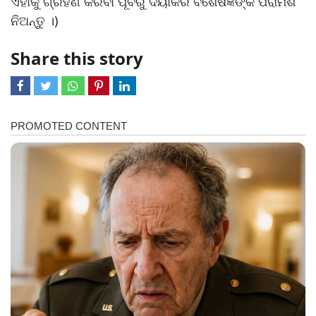
ଏହାକୁ ଗ୍ରହଣ କରିବା ପୂର୍ବରୁ ଦୟାକରି ବିଶେଷଜ୍ଞଙ୍କ ପରାମର୍ଶ
ନିଅନ୍ତୁ ।)
Share this story