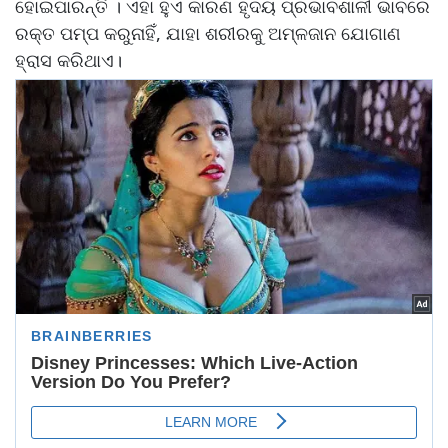
ହୋଇପାରନ୍ତି । ଏହା ହୁଏ କାରଣ ହୃଦୟ ପ୍ରଭାବଶାଳୀ ଭାବରେ
ରକ୍ତ ପମ୍ପ କରୁନାହିଁ, ଯାହା ଶରୀରକୁ ଅମ୍ଳଜାନ ଯୋଗାଣ
ହ୍ରାସ କରିଥାଏ।