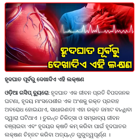
ହୃଦଘାତ ପୂର୍ବରୁ ଦେଖାଦିଏ ଏହି ଲକ୍ଷଣ
ଓଡ଼ିଆ ଗସିପ୍ ବ୍ୟୁରୋ
ହୃଦଘାତ ଏକ ଜୀବନ ପ୍ରତି ବିପଦଜନକ
:
ଘଟଣା, ହୃଦୟ ମାଂସପେଶୀର ଏକ ଅଂଶକୁ ରକ୍ତ ପ୍ରବାହ
ଅବରୋଧ ହୋଇଯାଏ, ସାଧାରଣତଃ ଏହା ରକ୍ତ ଜମାଟ ବାନ୍ଧିବା
ଦ୍ୱାରା ଘଟିଥାଏ । ତୁରନ୍ତ ଚିକିତ୍ସା ଓ ସମ୍ଭାବ୍ୟ ଜୀବନ
ବଞ୍ଚାଇବା ଏବଂ ହୃଦୟର କ୍ଷତି କମ୍ କରିବା ପାଇଁ ହୃଦଘାତର
ଲକ୍ଷଣ ଚିହ୍ନଟ କରିବା ଅତ୍ୟନ୍ତ ଗୁରୁତ୍ୱପୂର୍ଣ୍ଣ ।