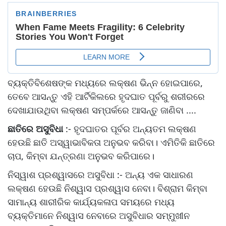
ବ୍ୟକ୍ତିବିଶେଷଙ୍କ ମଧ୍ୟରେ ଲକ୍ଷଣ ଭିନ୍ନ ହୋଇପାରେ,
ତେବେ ଆସନ୍ତୁ ଏହି ଆର୍ଟିକିଲରେ ହୃଦଘାତ ପୂର୍ବରୁ ଶରୀରରେ
ଦେଖାଯାଉଥିବା ଲକ୍ଷଣ ସମ୍ପର୍କରେ ଆସନ୍ତୁ ଜାଣିବା ....
ଛାତିରେ ଅସୁବିଧା
:- ହୃଦଘାତର ପୂର୍ବର ଅନ୍ୟତମ ଲକ୍ଷଣ
ହେଉଛି ଛାତି ଅସ୍ୱାଭାବିକତା ଅନୁଭବ କରିବା। ଏମିତିକି ଛାତିରେ
ଚାପ, କିମ୍ବା ଯନ୍ତ୍ରଣା ଅନୁଭବ କରିପାରେ।
ନିସ୍ୱାଶ ପ୍ରଶ୍ୱାସରେ ଅସୁବିଧା :- ଅନ୍ୟ ଏକ ସାଧାରଣ
ଲକ୍ଷଣ ହେଉଛି ନିଶ୍ୱାସ ପ୍ରଶ୍ୱାସ ନେବା। ବିଶ୍ରାମ କିମ୍ବା
ସାମାନ୍ୟ ଶାରୀରିକ କାର୍ଯ୍ୟକଳାପ ସମୟରେ ମଧ୍ୟ
ବ୍ୟକ୍ତିମାନେ ନିଶ୍ୱାସ ନେବାରେ ଅସୁବିଧାର ସମ୍ମୁଖୀନ