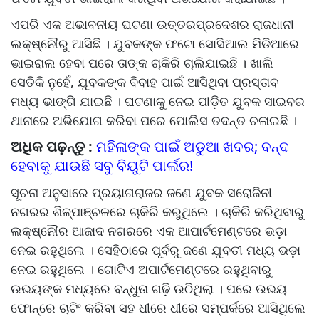
ଏପରି ଏକ ଅଭାବନୀୟ ଘଟଣା ଉତ୍ତରପ୍ରଦେଶର ରାଜଧାନୀ
ଲକ୍ଷ୍ନୌରୁ ଆସିଛି । ଯୁବକଙ୍କ ଫଟୋ ସୋସିଆଲ ମିଡିଆରେ
ଭାଇରାଲ ହେବା ପରେ ତାଙ୍କ ଚାକିରି ଚାଲିଯାଇଛି । ଖାଲି
ସେତିକି ନୁହେଁ, ଯୁବକଙ୍କ ବିବାହ ପାଇଁ ଆସିଥିବା ପ୍ରସ୍ତାବ
ମଧ୍ୟ ଭାଙ୍ଗି ଯାଇଛି । ଘଟଣାକୁ ନେଇ ପୀଡ଼ିତ ଯୁବକ ସାଇବର
ଥାନାରେ ଅଭିଯୋଗ କରିବା ପରେ ପୋଲିସ ତଦନ୍ତ ଚଳାଇଛି ।
ଅଧିକ ପଢ଼ନ୍ତୁ :
ମହିଳାଙ୍କ ପାଇଁ ଅଡୁଆ ଖବର; ବନ୍ଦ
ହେବାକୁ ଯାଉଛି ସବୁ ବିୟୁଟି ପାର୍ଲର!
ସୂଚନା ଅନୁସାରେ ପ୍ରୟାଗରାଜର ଜଣେ ଯୁବକ ସରୋଜିନୀ
ନଗରର ଶିଳ୍ପାଞ୍ଚଳରେ ଚାକିରି କରୁଥିଲେ । ଚାକିରି କରିଥିବାରୁ
ଲକ୍ଷ୍ନୌର ଆଜାଦ ନଗରରେ ଏକ ଆପାର୍ଟମେଣ୍ଟରେ ଭଡ଼ା
ନେଇ ରହୁଥିଲେ । ସେହିଠାରେ ପୂର୍ବରୁ ଜଣେ ଯୁବତୀ ମଧ୍ୟ ଭଡ଼ା
ନେଇ ରହୁଥିଲେ । ଗୋଟିଏ ଅପାର୍ଟମେଣ୍ଟରେ ରହୁଥିବାରୁ
ଉଭୟଙ୍କ ମଧ୍ୟରେ ବନ୍ଧୁତା ଗଢ଼ି ଉଠିଥିଲା । ପରେ ଉଭୟ
ଫୋନ୍‌ରେ ଚାଟିଂ କରିବା ସହ ଧୀରେ ଧୀରେ ସମ୍ପର୍କରେ ଆସିଥିଲେ