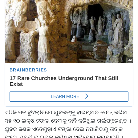
ଏତିକି ମନ ବୁଝିଲାନି ଯେ ଯୁବକଙ୍କୁ ବାରମ୍ବାର ଫୋନ୍‌ କରିବା
ସହ ୧୦ ଲକ୍ଷ ଟଙ୍କା ଦେବାକୁ ଦାବି କରିଥିଲା ଗର୍ଲଫ୍ରେଣ୍ଡ ।
ଯୁବକ ଜଣକ ଏତେଗୁଡ଼ାଏ ଟଙ୍କା ଦେଇ ନପାରିବାରୁ ତାଙ୍କ
ଫଟୋ ଯୁବତୀ ଭାଇରାଲ କରିଥିବା ଅଭିଯୋଗ କରାଯାଇଛି ।