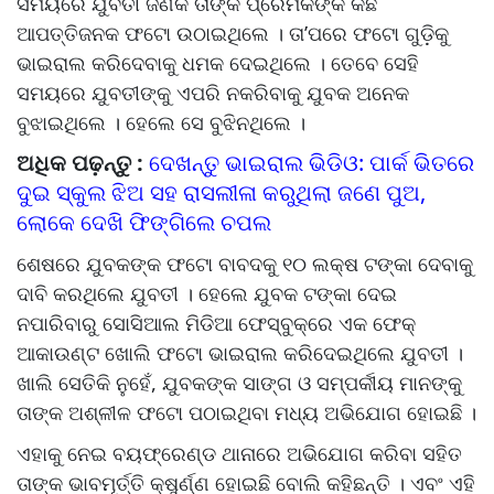
ସମୟରେ ଯୁବତୀ ଜଣକ ତାଙ୍କ ପ୍ରେମିକଙ୍କ କିଛି
ଆପତ୍ତିଜନକ ଫଟୋ ଉଠାଇଥିଲେ । ତା’ପରେ ଫଟୋ ଗୁଡ଼ିକୁ
ଭାଇରାଲ କରିଦେବାକୁ ଧମକ ଦେଇଥିଲେ । ତେବେ ସେହି
ସମୟରେ ଯୁବତୀଙ୍କୁ ଏପରି ନକରିବାକୁ ଯୁବକ ଅନେକ
ବୁଝାଇଥିଲେ । ହେଲେ ସେ ବୁଝିନଥିଲେ ।
ଅଧିକ ପଢ଼ନ୍ତୁ :
ଦେଖନ୍ତୁ ଭାଇରାଲ ଭିଡିଓ: ପାର୍କ ଭିତରେ
ଦୁଇ ସ୍କୁଲ ଝିଅ ସହ ରାସଲୀଳା କରୁଥିଲା ଜଣେ ପୁଅ,
ଲୋକେ ଦେଖି ଫିଙ୍ଗିଲେ ଚପଲ
ଶେଷରେ ଯୁବକଙ୍କ ଫଟୋ ବାବଦକୁ ୧୦ ଲକ୍ଷ ଟଙ୍କା ଦେବାକୁ
ଦାବି କରଥିଲେ ଯୁବତୀ । ହେଲେ ଯୁବକ ଟଙ୍କା ଦେଇ
ନପାରିବାରୁ ସୋସିଆଲ ମିଡିଆ ଫେସ୍‌ବୁକ୍‌ରେ ଏକ ଫେକ୍‌
ଆକାଉଣ୍ଟ ଖୋଲି ଫଟୋ ଭାଇରାଲ କରିଦେଇଥିଲେ ଯୁବତୀ ।
ଖାଲି ସେତିକି ନୁହେଁ, ଯୁବକଙ୍କ ସାଙ୍ଗ ଓ ସମ୍ପର୍କୀୟ ମାନଙ୍କୁ
ତାଙ୍କ ଅଶ୍ଳୀଳ ଫଟୋ ପଠାଇଥିବା ମଧ୍ୟ ଅଭିଯୋଗ ହୋଇଛି ।
ଏହାକୁ ନେଇ ବୟଫ୍ରେଣ୍ଡ ଥାନାରେ ଅଭିଯୋଗ କରିବା ସହିତ
ତାଙ୍କ ଭାବମୂର୍ତ୍ତି କ୍ଷୁର୍ଣ୍ଣ ହୋଇଛି ବୋଲି କହିଛନ୍ତି । ଏବଂ ଏହି