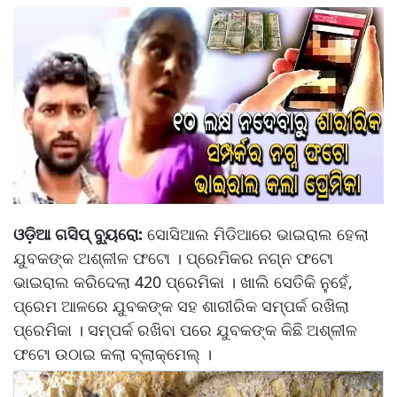
ଓଡ଼ିଆ ଗସିପ୍ ବ୍ୟୁରୋ:
ସୋସିଆଲ ମିଡିଆରେ ଭାଇରାଲ ହେଲା
ଯୁବକଙ୍କ ଅଶ୍ଳୀଳ ଫଟୋ । ପ୍ରେମିକର ନଗ୍ନ ଫଟୋ
ଭାଇରାଲ କରିଦେଲା 420 ପ୍ରେମିକା । ଖାଲି ସେତିକି ନୁହେଁ,
ପ୍ରେମ ଆଳରେ ଯୁବକଙ୍କ ସହ ଶାରୀରିକ ସମ୍ପର୍କ ରଖିଲା
ପ୍ରେମିକା । ସମ୍ପର୍କ ରଖିବା ପରେ ଯୁବକଙ୍କ କିଛି ଅଶ୍ଳୀଳ
ଫଟୋ ଉଠାଇ କଲା ବ୍ଲାକ୍‌ମେଲ୍‌ ।