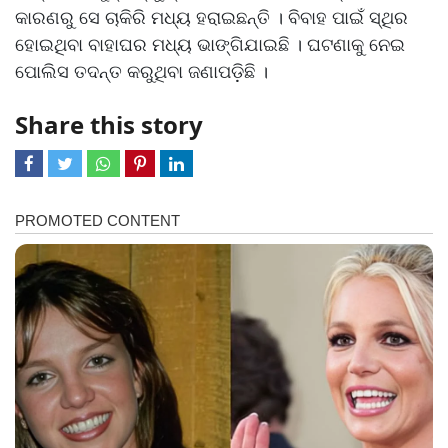
କାରଣରୁ ସେ ଚାକିରି ମଧ୍ୟ ହରାଇଛନ୍ତି । ବିବାହ ପାଇଁ ସ୍ଥିର
ହୋଇଥିବା ବାହାଘର ମଧ୍ୟ ଭାଙ୍ଗିଯାଇଛି । ଘଟଣାକୁ ନେଇ
ପୋଲିସ ତଦନ୍ତ କରୁଥିବା ଜଣାପଡ଼ିଛି ।
Share this story