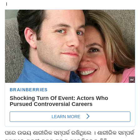
।
ପରେ ଉଭୟ ଶାରୀରିକ ସମ୍ପର୍କ ରଖିଥିଲେ । ଶାରୀରିକ ସମ୍ପର୍କ