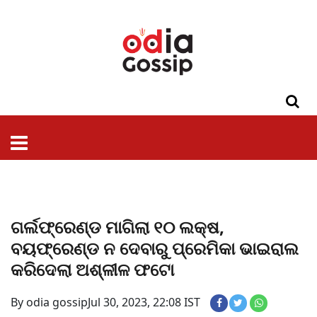
ଓଡିଶା
ଦେଶ-
ପଲିଟିକ୍ସ
ପ୍ରଶାସନ
ସ୍ୱାସ୍ଥ୍ୟ
ଗସିପ
ମନୋରଞ୍ଜନ
କ୍ରାଇମ
ଲାଇଫ
ସମସ୍ୟା
ଟେକ୍ନୋଲୋଜି
ଶିକ୍ଷା
ବିଜ୍ଞାନ
ଖେଳ
ବିଦେଶ
ସ୍ପେଶାଲ
ଷ୍ଟାଇଲ
ଗର୍ଲଫ୍ରେଣ୍ଡ ମାଗିଲା ୧୦ ଲକ୍ଷ,
ବୟଫ୍ରେଣ୍ଡ ନ ଦେବାରୁ ପ୍ରେମିକା ଭାଇରାଲ
କରିଦେଲା ଅଶ୍ଳୀଳ ଫଟୋ
By odia gossip
Jul 30, 2023, 22:08 IST