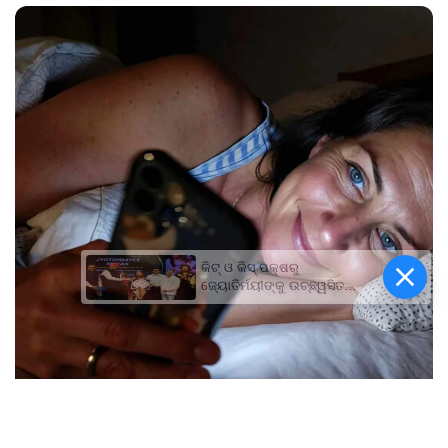
କିଟ୍‍ ଓ କିସ୍‍ ପକ୍ଷରୁ
ଜ୍ୟୋତିର୍ମୟୀଙ୍କୁ ଉଚ୍ଛ୍ୱସିତ
ସମ୍ବର୍ଦ୍ଧନା; ୫ଲକ୍ଷ ଟଙ୍କାର
ପ୍ରୋତ୍ସାହନ ରାଶି ପ୍ରଦାନ