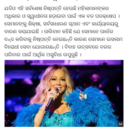
ଯଦିଓ ଏହି ସର୍ବଶେଷ ନିଷ୍ପତ୍ତି ହେଉଛି ମହିଳାମାନଙ୍କର
ଅଧିକାର ଓ ସ୍ୱାଧୀନତା ଛଡ଼ାଇବା ପାଇଁ ଏକ ବଡ ପଦକ୍ଷେପ ।
ସେମାନଙ୍କୁ ଶିକ୍ଷା, ସର୍ବସାଧାରଣ ସ୍ଥାନ ଏବଂ କାର୍ଯ୍ୟାଳୟରୁ
ବାରଣ କରାଯାଇଛି । ତାଲିବାନ କହିଛି ଯେ ସେମାନେ ପାର୍ଲର
ବନ୍ଦ କରିବାକୁ ନିଷ୍ପତ୍ତି ନେଇଛନ୍ତି କାରଣ ସେମାନେ ଇସଲାମ
ବିରୋଧୀ ସେବା ଯୋଗାଉଛନ୍ତି । ବିବାହ ଉତ୍ସବରେ ବରର
ପରିବାର ପାଇଁ ଆର୍ଥିକ ଅସୁବିଧା ଉପୁଜୁଛି ।