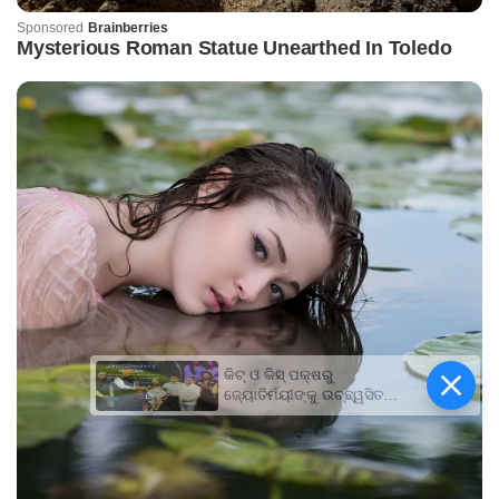
କିଟ୍‍ ଓ କିସ୍‍ ପକ୍ଷରୁ
ଜ୍ୟୋତିର୍ମୟୀଙ୍କୁ ଉଚ୍ଛ୍ୱସିତ
ସମ୍ବର୍ଦ୍ଧନା; ୫ଲକ୍ଷ ଟଙ୍କାର
ପ୍ରୋତ୍ସାହନ ରାଶି ପ୍ରଦାନ