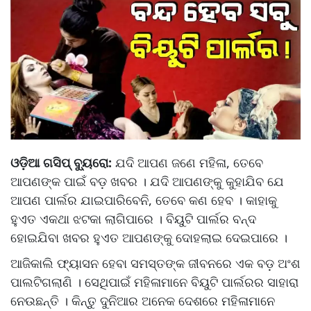
ଓଡ଼ିଆ ଗସିପ୍ ବ୍ୟୁରୋ:
ଯଦି ଆପଣ ଜଣେ ମହିଳା, ତେବେ
ଆପଣଙ୍କ ପାଇଁ ବଡ଼ ଖବର । ଯଦି ଆପଣଙ୍କୁ କୁହାଯିବ ଯେ
ଆପଣ ପାର୍ଲର ଯାଇପାରିବେନି, ତେବେ କଣ ହେବ । କାହାକୁ
ହୁଏତ ଏକଥା ଝଟକା ଲାଗିପାରେ । ବିୟୁଟି ପାର୍ଲର ବନ୍ଦ
ହୋଇଯିବା ଖବର ହୁଏତ ଆପଣଙ୍କୁ ଦୋହଲାଇ ଦେଇପାରେ ।
ଆଜିକାଲି ଫ୍ୟାସନ ହେବା ସମସ୍ତଙ୍କ ଜୀବନରେ ଏକ ବଡ଼ ଅଂଶ
ପାଲଟିଗଲାଣି । ସେଥିପାଇଁ ମହିଳାମାନେ ବିୟୁଟି ପାର୍ଲରର ସାହାରା
ନେଉଛନ୍ତି । କିନ୍ତୁ ଦୁନିଆର ଅନେକ ଦେଶରେ ମହିଳାମାନେ