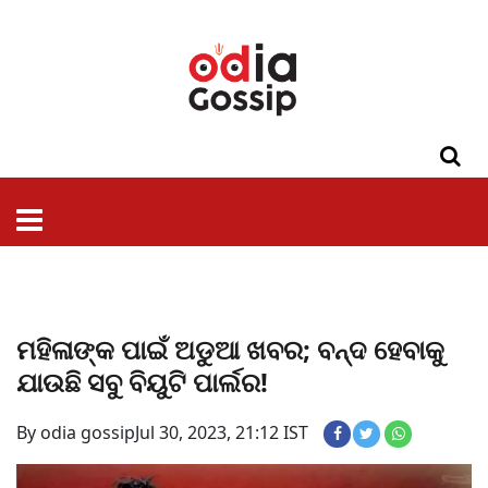
ଓଡିଶା
ଦେଶ-
ପଲିଟିକ୍ସ
ପ୍ରଶାସନ
ସ୍ୱାସ୍ଥ୍ୟ
ଗସିପ
ମନୋରଞ୍ଜନ
କ୍ରାଇମ
ଲାଇଫ
ସମସ୍ୟା
ଟେକ୍ନୋଲୋଜି
ଶିକ୍ଷା
ବିଜ୍ଞାନ
ଖେଳ
ବିଦେଶ
ସ୍ପେଶାଲ
ଷ୍ଟାଇଲ
ମହିଳାଙ୍କ ପାଇଁ ଅଡୁଆ ଖବର; ବନ୍ଦ ହେବାକୁ
ଯାଉଛି ସବୁ ବିୟୁଟି ପାର୍ଲର!
By odia gossip
Jul 30, 2023, 21:12 IST