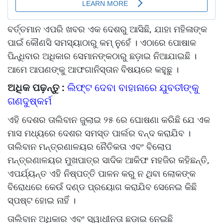
ବର୍ତ୍ତମାନ ଏପରି ଖବର ଏକ ଦେଶରୁ ଆସିଛି, ଯାହା ମହିଳାଙ୍କ
ପାଇଁ କୌଣସି ସମସ୍ୟାଠାରୁ କମ୍ ନୁହେଁ । ଏଠାରେ ପୋଷାକ
ପିନ୍ଧିବାର ଅଧିକାର ସେମାନଙ୍କଠାରୁ ଛଡ଼ାଇ ନିଆଯାଇଛି ।
ଆମେ ଆପଣଙ୍କୁ ଆଫଗାନିସ୍ତାନ ବିଷୟରେ କହୁଛୁ ।
ଅଧିକ ପଢ଼ନ୍ତୁ :
ଲିଫ୍ଟ ଦେବା ବାହାନାରେ ଯୁବତୀଙ୍କୁ
ଗଣଦୁଷ୍କର୍ମ
ଏହି ଦେଶର ତାଲିବାନ ଜୁଲାଇ ୨୫ ରେ ଘୋଷଣା କରିଛି ଯେ ଏକ
ମାସ ମଧ୍ୟରେ ଦେଶର ସମସ୍ତ ପାର୍ଲର ବନ୍ଦ କରାଯିବ ।
ତାଲିବାନ ମନ୍ତ୍ରଣାଳୟର ନୈତିକତା ଏବଂ ବିଲୋପ
ମନ୍ତ୍ରଣାଳୟର ମୁଖପାତ୍ର ସାଦିକ ଆକିଫ ମହଜିର କହିଛନ୍ତି,
ଏପର୍ଯ୍ୟନ୍ତ ଏହି ନିଷ୍ପତ୍ତି ପାଳନ କରୁ ନ ଥିବା ଲୋକଙ୍କ
ବିରୋଧରେ କେଉଁ ଦଣ୍ଡ ପ୍ରୟୋଗ କରାଯିବ ସେନେଇ କିଛି
ସ୍ପଷ୍ଟ ହୋଇ ନାହିଁ ।
ତାଲିବାନ ଅଧିକାର ଏବଂ ସ୍ୱାଧୀନତା ଛଡ଼ାଇ ନେଇଛି