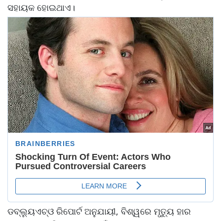
ସହାୟକ ହୋଇଥାଏ।
ଡବ୍ଲ୍ୟୁଏଚ୍‌ଓ ରିପୋର୍ଟ ଅନୁଯାୟୀ, ବିଶ୍ୱରେ ମୃତ୍ୟୁ ହାର