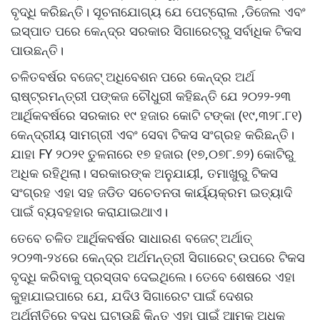
ବୃଦ୍ଧି କରିଛନ୍ତି। ସୂଚନାଯୋଗ୍ୟ ଯେ ପେଟ୍ରୋଲ ,ଡିଜେଲ ଏବଂ
ଇସ୍ପାତ ପରେ କେନ୍ଦ୍ର ସରକାର ସିଗାରେଟ୍‌ରୁ ସର୍ବାଧିକ ଟିକସ
ପାଉଛନ୍ତି।
ଚଳିତବର୍ଷର ବଜେଟ୍ ଅଧିବେଶନ ପରେ କେନ୍ଦ୍ର ଅର୍ଥ
ରାଷ୍ଟ୍ରମନ୍ତ୍ରୀ ପଙ୍କଜ ଚୌଧୁରୀ କହିଛନ୍ତି ଯେ ୨୦୨୨-୨୩
ଆର୍ଥିକବର୍ଷରେ ସରକାର ୧୯ ହଜାର କୋଟି ଟଙ୍କା (୧୯,୩୨୮.୮୧)
କେନ୍ଦ୍ରୀୟ ସାମଗ୍ରୀ ଏବଂ ସେବା ଟିକସ ସଂଗ୍ରହ କରିଛନ୍ତି।
ଯାହା FY ୨୦୨୧ ତୁଳନାରେ ୧୭ ହଜାର (୧୭,୦୭୮.୭୨) କୋଟିରୁ
ଅଧିକ ରହିଥିଲା। ସରକାରଙ୍କ ଅନୁଯାୟୀ, ତମାଖୁରୁ ଟିକସ
ସଂଗ୍ରହ ଏହା ସହ ଜଡିତ ସଚେତନତା କାର୍ୟ୍ୟକ୍ରମ ଇତ୍ୟାଦି
ପାଇଁ ବ୍ୟବହହାର କରାଯାଇଥାଏ।
ତେବେ ଚଳିତ ଆର୍ଥିକବର୍ଷର ସାଧାରଣ ବଜେଟ୍‌ ଅର୍ଥାତ୍
୨୦୨୩-୨୪ରେ କେନ୍ଦ୍ର ଅର୍ଥମନ୍ତ୍ରୀ ସିଗାରେଟ୍ ଉପରେ ଟିକସ
ବୃଦ୍ଧି କରିବାକୁ ପ୍ରସ୍ତାବ ଦେଇଥିଲେ। ତେବେ ଶେଷରେ ଏହା
କୁହାଯାଇପାରେ ଯେ, ଯଦିଓ ସିଗାରେଟ ପାଇଁ ଦେଶର
ଅର୍ଥନୀତିରେ ବୃଦ୍ଧି ଘଟାଉଛି କିନ୍ତୁ ଏହା ପାଇଁ ଆମକୁ ଅଧିକ