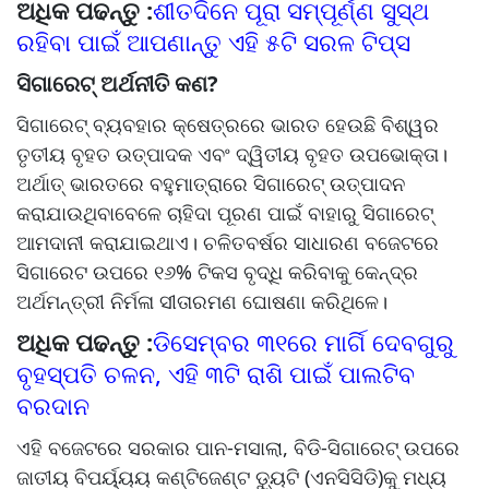
ଅଧିକ ପଢନ୍ତୁ :
ଶୀତଦିନେ ପୂରା ସମ୍ପୂର୍ଣ୍ଣ ସୁସ୍ଥ
ରହିବା ପାଇଁ ଆପଣାନ୍ତୁ ଏହି ୫ଟି ସରଳ ଟିପ୍ସ
ସିଗାରେଟ୍ ଅର୍ଥନୀତି କଣ?
ସିଗାରେଟ୍ ବ୍ୟବହାର କ୍ଷେତ୍ରରେ ଭାରତ ହେଉଛି ବିଶ୍ୱର
ତୃତୀୟ ବୃହତ ଉତ୍ପାଦକ ଏବଂ ଦ୍ୱିତୀୟ ବୃହତ ଉପଭୋକ୍ତା।
ଅର୍ଥାତ୍ ଭାରତରେ ବହୁମାତ୍ରାରେ ସିଗାରେଟ୍ ଉତ୍ପାଦନ
କରାଯାଉଥିବାବେଳେ ଚାହିଦା ପୂରଣ ପାଇଁ ବାହାରୁ ସିଗାରେଟ୍‌
ଆମଦାନୀ କରାଯାଇଥାଏ। ଚଳିତବର୍ଷର ସାଧାରଣ ବଜେଟରେ
ସିଗାରେଟ ଉପରେ ୧୬% ଟିକସ ବୃଦ୍ଧି କରିବାକୁ କେନ୍ଦ୍ର
ଅର୍ଥମନ୍ତ୍ରୀ ନିର୍ମଳା ସୀତାରମଣ ଘୋଷଣା କରିଥିଳେ।
ଅଧିକ ପଢନ୍ତୁ :
ଡିସେମ୍ବର ୩୧ରେ ମାର୍ଗି ଦେବଗୁରୁ
ବୃହସ୍ପତି ଚଳନ, ଏହି ୩ଟି ରାଶି ପାଇଁ ପାଲଟିବ
ବରଦାନ
ଏହି ବଜେଟରେ ସରକାର ପାନ-ମସାଲା, ବିଡି-ସିଗାରେଟ୍‌ ଉପରେ
ଜାତୀୟ ବିପର୍ୟ୍ୟୟ କଣ୍ଟିଜେଣ୍ଟ ଡ୍ୟୁଟି (ଏନସିସିଡି)କୁ ମଧ୍ୟ