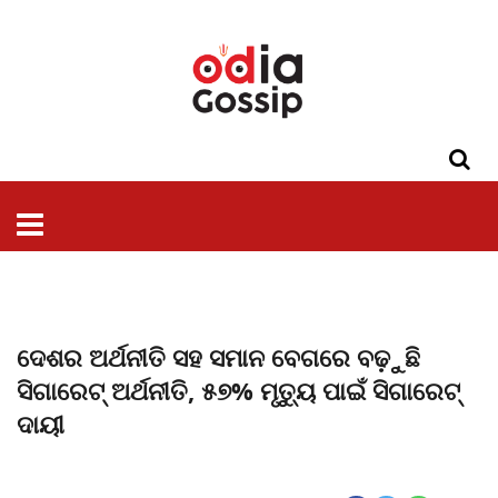
ଓଡିଶା
ଦେଶ-
ପଲିଟିକ୍ସ
ପ୍ରଶାସନ
ସ୍ୱାସ୍ଥ୍ୟ
ଗସିପ
ମନୋରଞ୍ଜନ
କ୍ରାଇମ
ଲାଇଫ
ସମସ୍ୟା
ଟେକ୍ନୋଲୋଜି
ଶିକ୍ଷା
ବିଜ୍ଞାନ
ଖେଳ
ବିଦେଶ
ସ୍ପେଶାଲ
ଷ୍ଟାଇଲ
ଦେଶର ଅର୍ଥନୀତି ସହ ସମାନ ବେଗରେ ବଢ଼ୁଛି
ସିଗାରେଟ୍ ଅର୍ଥନୀତି, ୫୭% ମୃତ୍ୟୁ ପାଇଁ ସିଗାରେଟ୍
ଦାୟୀ