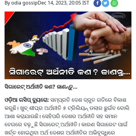
By odia gossip
Dec 14, 2023, 20:05 IST
ସିଗାରେଟ୍ ଅର୍ଥନୀତି କଣ? ଜାଣନ୍ତୁ...
ଓଡ଼ିଆ ଗସିପ୍ ବ୍ୟୁରୋ:
ସମ୍ପ୍ରତି ଦେଶ ଦ୍ରୁତ ଗତିରେ ବିକାଶ
କରୁଛି। ଖୁବ୍ ଶୀଘ୍ର ଅର୍ଥନୀତି ୫ ଟ୍ରିଲିୟନ୍ ଡଲାର ଛୁଇଁବ ବୋଲି
ଆଶା କରାଯାଉଛି। ସେହିପରି ଦେଶର ଅର୍ଥନୀତି ସହ ସମାନ
ବେଗରେ ବଢ଼ୁଛି ସିଗାରେଟ୍ ଅର୍ଥନୀତି। କାରଣ ସିଗାରେଟ ପାଇଁ
ଖର୍ଚ୍ଚ ହୋଇଥିବା ଅର୍ଥ ଦେଶର ଅର୍ଥନୀତିର ଅଭିବୃଦ୍ଧିରେ