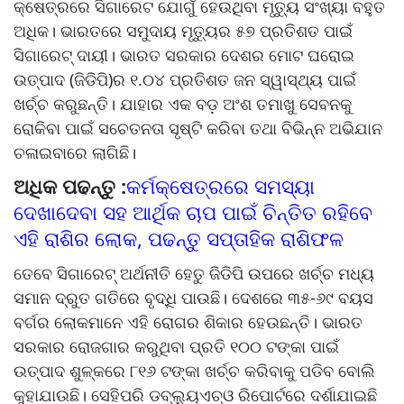
କ୍ଷେତ୍ରରେ ସିଗାରେଟ ଯୋଗୁଁ ହେଉଥିବା ମୃତ୍ୟୁ ସଂଖ୍ୟା ବହୁତ
ଅଧିକ। ଭାରତରେ ସମୁଦାୟ ମୃତ୍ୟୁର ୫୭ ପ୍ରତିଶତ ପାଇଁ
ସିଗାରେଟ୍ ଦାୟୀ। ଭାରତ ସରକାର ଦେଶର ମୋଟ ଘରୋଇ
ଉତ୍ପାଦ (ଜିଡିପି)ର ୧.୦୪ ପ୍ରତିଶତ ଜନ ସ୍ୱାସ୍ଥ୍ୟ ପାଇଁ
ଖର୍ଚ୍ଚ କରୁଛନ୍ତି। ଯାହାର ଏକ ବଡ଼ ଅଂଶ ତମାଖୁ ସେବନକୁ
ରୋକିବା ପାଇଁ ସଚେତନତା ସୃଷ୍ଟି କରିବା ତଥା ବିଭିନ୍ନ ଅଭିଯାନ
ଚଳାଇବାରେ ଲାଗିଛି।
ଅଧିକ ପଢନ୍ତୁ :
କର୍ମକ୍ଷେତ୍ରରେ ସମସ୍ୟା
ଦେଖାଦେବା ସହ ଆର୍ଥିକ ଚାପ ପାଇଁ ଚିନ୍ତିତ ରହିବେ
ଏହି ରାଶିର ଲୋକ, ପଢନ୍ତୁ ସପ୍ତାହିକ ରାଶିଫଳ
ତେବେ ସିଗାରେଟ୍ ଅର୍ଥନୀତି ହେତୁ ଜିଡିପି ଉପରେ ଖର୍ଚ୍ଚ ମଧ୍ୟ
ସମାନ ଦ୍ରୁତ ଗତିରେ ବୃଦ୍ଧି ପାଉଛି। ଦେଶରେ ୩୫-୬୯ ବୟସ
ବର୍ଗର ଲୋକମାନେ ଏହି ରୋଗର ଶିକାର ହେଉଛନ୍ତି। ଭାରତ
ସରକାର ରୋଜଗାର କରୁଥିବା ପ୍ରତି ୧୦୦ ଟଙ୍କା ପାଇଁ
ଉତ୍ପାଦ ଶୁଳ୍କରେ ୮୧୬ ଟଙ୍କା ଖର୍ଚ୍ଚ କରିବାକୁ ପଡିବ ବୋଲି
କୁହାଯାଉଛି। ସେହିପରି ଡବ୍ଲ୍ୟୁଏଚ୍‌ଓ ରିପୋର୍ଟରେ ଦର୍ଶାଯାଇଛି