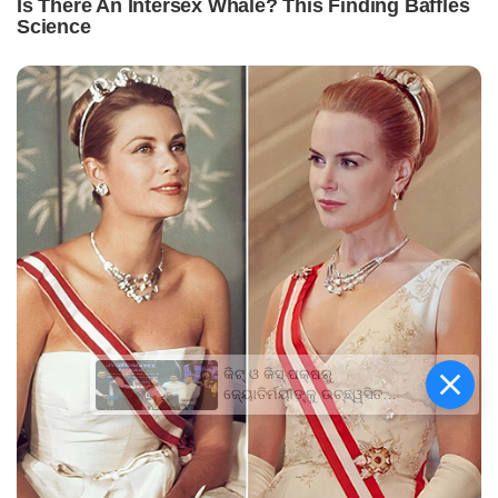
କିଟ୍‍ ଓ କିସ୍‍ ପକ୍ଷରୁ
ଜ୍ୟୋତିର୍ମୟୀଙ୍କୁ ଉଚ୍ଛ୍ୱସିତ
ସମ୍ବର୍ଦ୍ଧନା; ୫ଲକ୍ଷ ଟଙ୍କାର
ପ୍ରୋତ୍ସାହନ ରାଶି ପ୍ରଦାନ