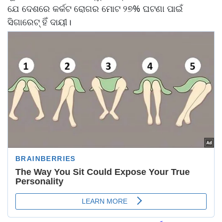
ଯେ ଦେଶରେ କର୍କଟ ରୋଗର ମୋଟ ୨୭% ଘଟଣା ପାଇଁ
ସିଗାରେଟ୍ ହିଁ ଦାୟୀ।