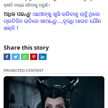
କ୍ଷତି ମଧ୍ୟ ସହିବାକୁ ପଡୁଛି।
ଅଧିକ ପଢନ୍ତୁ :
ସାଥୀଙ୍କୁ ଖୁସି କରିବାକୁ ଚାହୁଁ ଥିଲେ
ପ୍ରତିଦିନ ରାତିରେ ଖାଆନ୍ତୁ...,ବୃଦ୍ଧି ପାଇବ ଯୌନ
ଶକ୍ତି !
Share this story