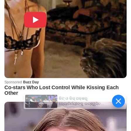
କିଟ୍‍ ଓ କିସ୍‍ ପକ୍ଷରୁ
ଜ୍ୟୋତିର୍ମୟୀଙ୍କୁ ଉଚ୍ଛ୍ୱସିତ
ସମ୍ବର୍ଦ୍ଧନା; ୫ଲକ୍ଷ ଟଙ୍କାର
ପ୍ରୋତ୍ସାହନ ରାଶି ପ୍ରଦାନ