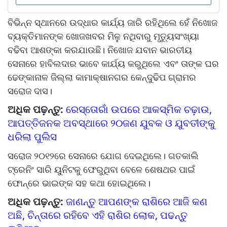
ବିଭିନ୍ନ ସ୍ଥାନରେ ଉଦ୍ଧାର କାର୍ଯ୍ୟ ଜାରି ରହିଥିଲେ ହେଁ ନିଖୋଜ
ବ୍ୟକ୍ତିମାନଙ୍କ ଖୋଜଖବର ମିଳୁ ନଥିବାରୁ ମୃତ୍ୟୁସଂଖ୍ୟା
ବଢିବା ଆଶଙ୍କା କରଯାଉଛି। ନିଖୋଜ ଯବାନ ଭାରତୀୟ
ସେନାରେ ହାବିଲଦାର ଭାବେ କାର୍ଯ୍ୟ କରୁଥିଲେ ଏବଂ ତାଙ୍କ ଘର
ଢେଙ୍କାନାଳ ଜିଲ୍ଲା କାମାକ୍ଷାନଗର କେନ୍ଦୁଢିପ ଗ୍ରାମର
ସରୋଜ ଦାସ।
ଅଧିକ ପଢ଼ନ୍ତୁ:
ରେସ୍ତୋରାଁ ଉପରେ ଆକସ୍ମିକ ଚଢ଼ାଉ,
ଆପତ୍ତିଜନକ ଅବସ୍ଥାରେ ୨୦ଜଣ ଯୁବକ ଓ ଯୁବତୀଙ୍କୁ
ଧରିଲା ପୁଲିସ
ସରୋଜ ୨୦୧୨ରେ ସେନାରେ ଯୋଗ ଦେଇଥିଲେ। ଗତକାଲି
ଟ୍ରେନିଂ ସାରି ୟୁନିଟକୁ ଫେରୁଥିବା ବେଳେ ଶେଷଥର ପାଇଁ
ଫୋନ୍‌ରେ ଭାଇଙ୍କ ସହ କଥା ହୋଇଥିଲେ।
ଅଧିକ ପଢ଼ନ୍ତୁ:
ଜାଣନ୍ତୁ ଆପଣଙ୍କ ରାଶିରେ ଆଜି କଣ
ଅଛି, ଚିନ୍ତାରେ ରହିବେ ଏହି ରାଶିର ଲୋକ, ପଢନ୍ତୁ