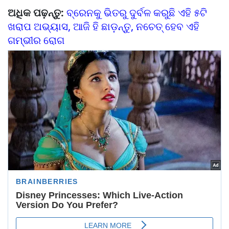
ଅଧିକ ପଢ଼ନ୍ତୁ:
ବ୍ରେନକୁ ଭିତରୁ ଦୁର୍ବଳ କରୁଛି ଏହି ୫ଟି
ଖରାପ ଅଭ୍ୟାସ, ଆଜି ହି ଛାଡ଼ନ୍ତୁ, ନଚେତ୍ ହେବ ଏହି
ଗମ୍ଭୀର ରୋଗ