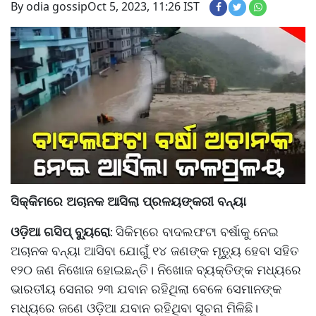
By odia gossip
Oct 5, 2023, 11:26 IST
ସିକ୍କିମରେ ଅଚାନକ ଆସିଲା ପ୍ରଳୟଙ୍କରୀ ବନ୍ୟା
ଓଡ଼ିଆ ଗସିପ୍ ବ୍ୟୁରୋ
ସିକିମ୍‌ରେ ବାଦଲଫଟା ବର୍ଷାକୁ ନେଇ
:
ଅଚାନକ ବନ୍ୟା ଆସିବା ଯୋଗୁଁ ୧୪ ଜଣଙ୍କ ମୃତ୍ୟୁ ହେବା ସହିତ
୧୨୦ ଜଣ ନିଖୋଜ ହୋଇଛନ୍ତି। ନିଖୋଜ ବ୍ୟକ୍ତିଙ୍କ ମଧ୍ୟରେ
ଭାରତୀୟ ସେନାର ୨୩ ଯବାନ ରହିଥିଲା ବେଳେ ସେମାନଙ୍କ
ମଧ୍ୟରେ ଜଣେ ଓଡ଼ିଆ ଯବାନ ରହିଥିବା ସୂଚନା ମିଳିଛି।