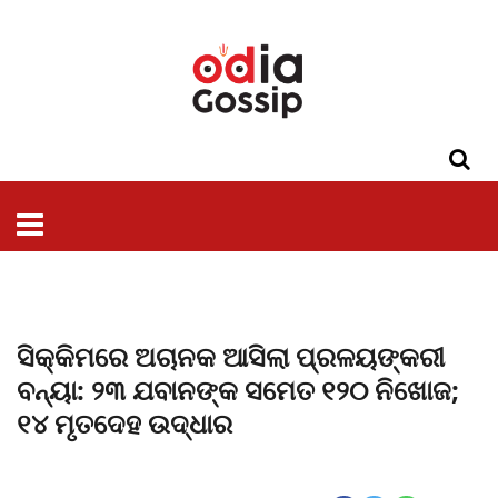
ଓଡିଶା
ଦେଶ-
ପଲିଟିକ୍ସ
ପ୍ରଶାସନ
ସ୍ୱାସ୍ଥ୍ୟ
ଗସିପ
ମନୋରଞ୍ଜନ
କ୍ରାଇମ
ଲାଇଫ
ସମସ୍ୟା
ଟେକ୍ନୋଲୋଜି
ଶିକ୍ଷା
ବିଜ୍ଞାନ
ଖେଳ
ବିଦେଶ
ସ୍ପେଶାଲ
ଷ୍ଟାଇଲ
ସିକ୍କିମରେ ଅଚାନକ ଆସିଲା ପ୍ରଳୟଙ୍କରୀ
ବନ୍ୟା: ୨୩ ଯବାନଙ୍କ ସମେତ ୧୨୦ ନିଖୋଜ;
୧୪ ମୃତଦେହ ଉଦ୍ଧାର