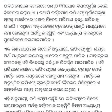
ଯଦିଓ ସେୟାର ବଜାରରେ ପାଣ୍ଠି ବିନିଯୋଗ ବିପଦପୂର୍ଣ୍ଣ ବୋଲି
ବିବେଚନା କରାଯାଏ । ତଥାପି ବର୍ତ୍ତମାନ ଇପିଏଫ୍ ପୂର୍ବାପେକ୍ଷା
ଷ୍ଟକ୍ ମାର୍କେଟରେ ଏହାର ନିବେଶ ପରିମାଣ ବୃଦ୍ଧି କରିବାକୁ
ଯାଉଛି । ଏଥିରେ ଏକ୍ସଚେଞ୍ଜ୍ ଟ୍ରେଡେଡ୍ ପାଣ୍ଠି ମାଧ୍ୟମରେ
ଜମା ହୋଇଥିବା ଅର୍ଥକୁ ଇକ୍ୱିଟି ଏବଂ ଅନ୍ୟାନ୍ୟ ବିକଳ୍ପରେ
ପୁନଃନିବେଶ କରାଯାଇପାରିବ ।
ଏକ ଗଣମାଧ୍ୟମର ରିପୋର୍ଟ ଅନୁଯାୟୀ, ଇପିଏଫ୍ ଖୁବ ଶୀଘ୍ର
ଅର୍ଥ ମନ୍ତ୍ରଣାଳୟଠାରୁ ଏ ନେଇ ମଞ୍ଜୁରୀ ମାଗିବ । ଯାହାଦ୍ବାରା
ସଂଗଠନକୁ ଏହି ନିବେଶରୁ ସର୍ବାଧିକ ରିଟର୍ଣ୍ଣ ପାଇପାରିବ । ଏହି
ପରିପ୍ରେକ୍ଷୀରେ, ଇପିଏଫ୍ଓର କେନ୍ଦ୍ରୀୟ ଟ୍ରଷ୍ଟ ବୋର୍ଡ
ମାର୍ଚ୍ଚ ଶେଷ ସପ୍ତାହରେ ଏହାକୁ ପାସ କରିଥିଲା । ମାର୍ଚ୍ଚରେ
ଅନୁଷ୍ଠିତ ଇପିଏଫ୍ ଟ୍ରଷ୍ଟି ବୋର୍ଡ ବୈଠକର ମିନିଟ୍‌ସରେ ଏ
ସମ୍ପର୍କରେ ମଧ୍ୟ ଉଲ୍ଲେଖ କରାଯାଇଥିଲା ।
ଏହି ଅନୁଯାୟୀ, ଇପିଏଫ୍ଓ ଚାହୁଁଛି ଯେ ଇଟିଏଫ୍‌ରେ ନିବେଶ
କରାଯାଇଥିବା ଅର୍ଥକୁ ବର୍ତ୍ତମାନ ଇକ୍ୱିଟି କିମ୍ବା ଅନ୍ୟାନ୍ୟ