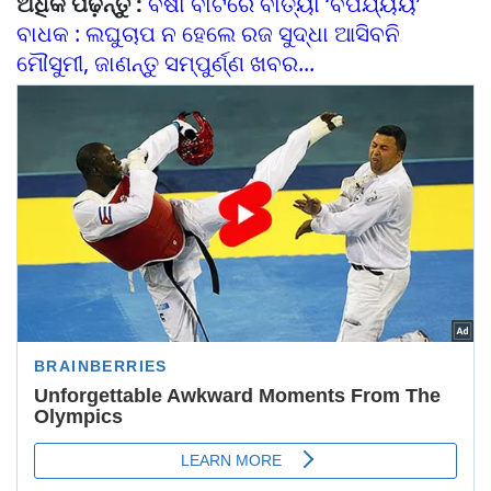
ଅଧିକ ପଢ଼ନ୍ତୁ :
ବର୍ଷା ବାଟରେ ବାତ୍ୟା ‘ବିପର୍ଯ୍ୟୟ’
ବାଧକ : ଲଘୁଚାପ ନ ହେଲେ ରଜ ସୁଦ୍ଧା ଆସିବନି
ମୌସୁମୀ, ଜାଣନ୍ତୁ ସମ୍ପୁର୍ଣ୍ଣ ଖବର...