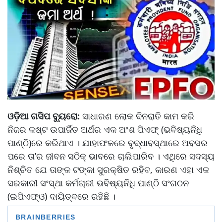
ଓଡ଼ିଆ ଗସିପ ବ୍ୟୁରୋ:
ସାଧାରଣ ଲୋକ ଦିନରାତି କାମ କରି
ନିଜର କଷ୍ଟ ଉପାର୍ଜିତ ଅର୍ଥର ଏକ ଅଂଶ ପିଏଫ୍ (ଭବିଷ୍ୟନିଧି
ପାଣ୍ଠି)ରେ କରିଥାଏ । ଯାହାଫଳରେ ବୃଦ୍ଧାବସ୍ଥାରେ ଅବସର
ପରେ ତା’ର ଜୀବନ ସଠିକ୍ ଭାବରେ ଚାଲିପାରିବ । ଏଥିରେ ସଦସ୍ୟ
ନିଶ୍ଚିତ ଯେ ତାଙ୍କ ଟଙ୍କା ସୁରକ୍ଷିତ ରହିବ, କାରଣ ଏହା ଏକ
ସରକାରୀ ସଂସ୍ଥା କର୍ମଚାରୀ ଭବିଷ୍ୟନିଧି ପାଣ୍ଠି ସଂଗଠନ
(ଇପିଏଫ୍ଓ) ଦାୟିତ୍ବରେ ରହିଛି ।