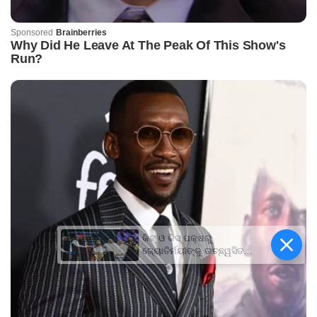
କିଟ୍‍ ଓ କିସ୍‍ ପକ୍ଷରୁ
ଜ୍ୟୋତିର୍ମୟୀଙ୍କୁ ଉଚ୍ଛ୍ୱସିତ
ସମ୍ବର୍ଦ୍ଧନା; ୫ଲକ୍ଷ ଟଙ୍କାର
ପ୍ରୋତ୍ସାହନ ରାଶି ପ୍ରଦାନ