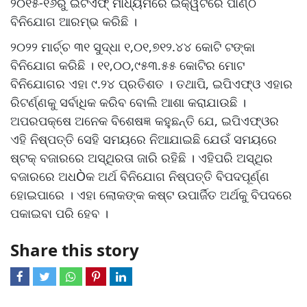
୨୦୧୫-୧୬ରୁ ଇଟିଏଫ୍ ମାଧ୍ୟମରେ ଇକ୍ୱିଟିରେ ପାଣ୍ଠି
ବିନିଯୋଗ ଆରମ୍ଭ କରିଛି ।
୨୦୨୨ ମାର୍ଚ୍ଚ ୩୧ ସୁଦ୍ଧା ୧,୦୧,୭୧୨.୪୪ କୋଟି ଟଙ୍କା
ବିନିଯୋଗ କରିଛି । ୧୧,୦୦,୯୫୩.୫୫ କୋଟିର ମୋଟ
ବିନିଯୋଗର ଏହା ୯.୨୪ ପ୍ରତିଶତ । ତଥାପି, ଇପିଏଫ୍ଓ ଏହାର
ରିଟର୍ଣ୍ଣକୁ ସର୍ବାଧିକ କରିବ ବୋଲି ଆଶା କରାଯାଉଛି ।
ଅପରପକ୍ଷେ ଅନେକ ବିଶେଷଜ୍ଞ କହୁଛନ୍ତି ଯେ, ଇପିଏଫ୍ଓର
ଏହି ନିଷ୍ପତ୍ତି ସେହି ସମୟରେ ନିଆଯାଇଛି ଯେଉଁ ସମୟରେ
ଷ୍ଟକ୍ ବଜାରରେ ଅସ୍ଥିରତା ଜାରି ରହିଛି । ଏହିପରି ଅସ୍ଥିର
ବଜାରରେ ଅଧÒକ ଅର୍ଥ ବିନିଯୋଗ ନିଷ୍ପତ୍ତି ବିପଦପୂର୍ଣ୍ଣ
ହୋଇପାରେ । ଏହା ଲୋକଙ୍କ କଷ୍ଟ ଉପାର୍ଜିତ ଅର୍ଥକୁ ବିପଦରେ
ପକାଇବା ପରି ହେବ ।
Share this story