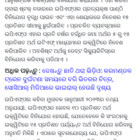
ଆନୁଷଙ୍ଗିକ ବିକଳ୍ପରେ ବିନିଯୋଗ କରାଯାଉ । ଏହା କରିବା
ଦ୍ବାରା ଷ୍ଟକ୍ ବଜାରରେ ଇପିଏଫ୍ଓର ପ୍ରତ୍ୟକ୍ଷ ପାଣ୍ଠି
ବିନିଯୋଗ ବୃଦ୍ଧି ପାଇବ ଏବଂ ଏହା ଶେୟାରରେ ନିବେଶର ୧୫
ପ୍ରତିଶତ ସୀମାକୁ ଛୁଇଁପାରିବ । ପ୍ରଚଳିତ ବ୍ୟବସ୍ଥାରେ
ଇପିଏଫ୍ଓ ଏହାର ପ୍ରତି ବର୍ଷର ବର୍ଦ୍ଧିତ ଜମା ଅର୍ଥର ୫ ରୁ ୧୫
ପ୍ରତିଶତ ଅର୍ଥ ଇଟିଏଫ୍ ମାଧ୍ୟମରେ ଇକ୍ୱିଟିରେ ନିବେଶ
କରିପାରିବ । ଅବଶିଷ୍ଟ ଅର୍ଥକୁ ଡେବ୍ଟ ସିକ୍ୟୁରିଟିଜ୍‌ରେ
ବିନିଯୋଗ କରିବାକୁ ପଡିଥାଏ ।
ଅଧିକ ପଢ଼ନ୍ତୁ :
ଦେଖନ୍ତୁ ଛାତି ଥରା ଭିଡ଼ିଓ: କରମଣ୍ଡଳ
ଟ୍ରେନ ଦୁର୍ଘଟଣା ସମୟରେ ବଗି ଭିତରର ଚିତ୍ର,
ସୋସିଆଲ୍ ମିଡିଆରେ ଭାଇରାଲ୍ ହେଉଛି ଦୃଶ୍ୟ
ଇପିଏଫ୍ଓର କହିବା ମୁତାବକ ଜାନୁଆରୀ ୨୦୨୩ର ତଥ୍ୟ
ଅନୁଯାୟୀ. ଇପିଏଫ୍ଓର କେବଳ ୧୦ ପ୍ରତିଶତ ଅର୍ଥ
ଇକ୍ୱିଟିରେ ବିନିଯୋଗ ହୋଇଛି, ଯେତେବେଳେ କି ସଂଗଠନକୁ
ଇକ୍ୱିଟିରେ ୧୫ ପ୍ରତିଶତ ପର୍ଯ୍ୟନ୍ତ ଅର୍ଥ ବିନିଯୋଗ କରିବାକୁ
ଅନୁମତି ମିଳିଛି । ଏଠାରେ ସୂଚନାଯୋଗ୍ୟ ଯେ, ଇପିଏଫ୍ଓ