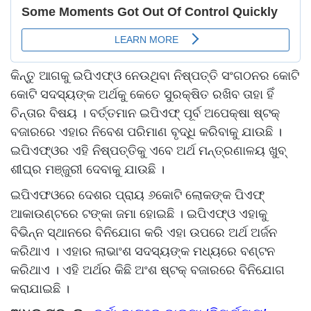
କିନ୍ତୁ ଆଗକୁ ଇପିଏଫ୍ଓ ନେଉଥିବା ନିଷ୍ପତ୍ତି ସଂଗଠନର କୋଟି
କୋଟି ସଦସ୍ୟଙ୍କ ଅର୍ଥକୁ କେତେ ସୁରକ୍ଷିତ ରଖିବ ତାହା ହିଁ
ଚିନ୍ତାର ବିଷୟ । ବର୍ତ୍ତମାନ ଇପିଏଫ୍ ପୂର୍ବ ଅପେକ୍ଷା ଷ୍ଟକ୍
ବଜାରରେ ଏହାର ନିବେଶ ପରିମାଣ ବୃଦ୍ଧି କରିବାକୁ ଯାଉଛି ।
ଇପିଏଫ୍ଓର ଏହି ନିଷ୍ପତ୍ତିକୁ ଏବେ ଅର୍ଥ ମନ୍ତ୍ରଣାଳୟ ଖୁବ୍
ଶୀଘ୍ର ମଞ୍ଜୁରୀ ଦେବାକୁ ଯାଉଛି ।
ଇପିଏଫଓରେ ଦେଶର ପ୍ରାୟ ୬କୋଟି ଲୋକଙ୍କ ପିଏଫ୍
ଆକାଉଣ୍ଟରେ ଟଙ୍କା ଜମା ହୋଇଛି । ଇପିଏଫ୍ଓ ଏହାକୁ
ବିଭିନ୍ନ ସ୍ଥାନରେ ବିନିଯୋଗ କରି ଏହା ଉପରେ ଅର୍ଥ ଅର୍ଜନ
କରିଥାଏ । ଏହାର ଲାଭାଂଶ ସଦସ୍ୟଙ୍କ ମଧ୍ୟରେ ବଣ୍ଟନ
କରିଥାଏ । ଏହି ଅର୍ଥର କିଛି ଅଂଶ ଷ୍ଟକ୍ ବଜାରରେ ବିନିଯୋଗ
କରାଯାଇଛି ।