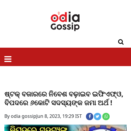
ଓଡିଶା
ଦେଶ-
ପଲିଟିକ୍ସ
ପ୍ରଶାସନ
ସ୍ୱାସ୍ଥ୍ୟ
ଗସିପ
ମନୋରଞ୍ଜନ
କ୍ରାଇମ
ଲାଇଫ
ସମସ୍ୟା
ଟେକ୍ନୋଲୋଜି
ଶିକ୍ଷା
ବିଜ୍ଞାନ
ଖେଳ
ବିଦେଶ
ସ୍ପେଶାଲ
ଷ୍ଟାଇଲ
ଷ୍ଟକ୍ ବଜାରରେ ନିବେଶ ବଢ଼ାଇବ ଇଫିଏଫ୍ଓ,
ବିପଦରେ ୬କୋଟି ସଦସ୍ୟଙ୍କ ଜମା ଅର୍ଥ !
By odia gossip
Jun 8, 2023, 19:29 IST