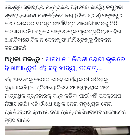
କେନ୍ଦ୍ର ସ୍ବାସ୍ଥ୍ୟ ମନ୍ତ୍ରାଳୟ ଅଧିନରେ କାର୍ଯ୍ୟ କରୁଥିବା
ସ୍ବାସ୍ଥ୍ୟସେବା ମହାନିର୍ଦ୍ଦେଶାଳୟ (ଡିଜିଏଚ୍‌ଏସ୍‌) ପକ୍ଷରୁ ଏ
ନେଇ ଭାରତର ସମସ୍ତ ଫାର୍ମାସିଷ୍ଟ ଆସୋସିଏସନକୁ ଚିଠି
ଲେଖାଯାଇଛି। ଏଥିରେ ଡାକ୍ତରଙ୍କ ପ୍ରେସ୍‌କ୍ରିପ୍‌ସନ ବିନା
ଆଣ୍ଟିବାୟୋଟିକ ନ ଦେବାକୁ ଫାର୍ମାସିଷ୍ଟଙ୍କୁ ନିବେଦନ
କରାଯାଇଛି।
ଅଧିକା ପଢନ୍ତୁ :
ସାବଧାନ ! କିଡନୀ ରୋଗୀ ଭୁଲରେ
ବି ଖାଆନ୍ତୁନି ଏହି ସବୁ ଖାଦ୍ୟ, ନଚେତ୍...
ଏହି ଆଦେଶକୁ କଠୋର ଭାବେ କାର୍ଯ୍ୟକାରୀ କରିବାକୁ
କୁହାଯାଇଛି। ଆଣ୍ଟିବାୟୋଟିକର ଅପବ୍ୟବହାର ଏବଂ
ମାତ୍ରାଧିକ ବ୍ୟବହାରକୁ ବନ୍ଦ କରିବା ପାଇଁ ଏହି ପଦକ୍ଷେପ
ନିଆଯାଇଛି। ଏହି ଔଷଧ ଅଧିକ ନେଇ ମନୁଷ୍ୟର ରୋଗ
ପ୍ରତିରୋଧକ କ୍ଷମତା ତଥା ଡ୍ରଗ୍-ରେସିଷ୍ଟାଣ୍ଟ ପାଥୋଜେନ
ହ୍ରାସ ପାଉଛି।