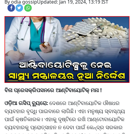
By odia gossip
Updated: Jan 19, 2024, 13:19 IST
ବିନା ପ୍ରେସକ୍ରିପସନରେ ଆଣ୍ଟିବାୟୋଟିକ୍ ମନା !
ଓଡ଼ିଆ ଗସିପ୍ ବ୍ୟୁରୋ:
ଦେଶରେ ଆଣ୍ଟିବାୟୋଟିକ ଔଷଧର
ବ୍ୟବହାର ବୃଦ୍ଧି ପାଇବାରେ ଲାଗିଛି। ଏହା ମନୁଷ୍ୟ ସ୍ବାସ୍ଥ୍ୟ
ପାଇଁ କ୍ଷତିକାରକ। ଏହାକୁ ଦୃଷ୍ଟିରେ ରଖି ଆଣ୍ଟୋବାୟୋଟିକ
ବ୍ୟବହାରକୁ ପ୍ରୋତ୍ସାହନ ନ ଦେବା ପାଇଁ କେନ୍ଦ୍ର ସରକାର