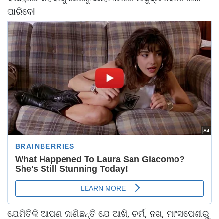
ପାରିବେl
ଯେମିତିକି ଆପଣ ଜାଣିଛନ୍ତି ଯେ ଆଖି, ଚର୍ମ, ନଖ, ମାଂସପେଶୀରୁ