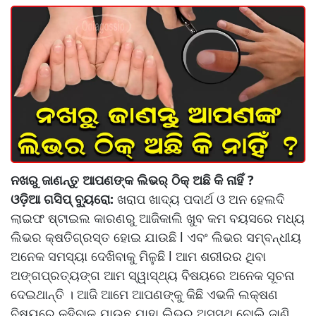
ନଖରୁ ଜାଣନ୍ତୁ ଆପଣଙ୍କ ଲିଭର୍ ଠିକ୍‌ ଅଛି କି ନାହିଁ ?
ଓଡ଼ିଆ ଗସିପ୍ ବ୍ୟୁରୋ:
ଖରାପ ଖାଦ୍ୟ ପଦାର୍ଥ ଓ ଅନ ହେଲଦି
ଲାଇଫ ଷ୍ଟାଇଲ କାରଣରୁ ଆଜିକାଲି ଖୁବ କମ ବୟସରେ ମଧ୍ୟ
ଲିଭର କ୍ଷତିଗ୍ରସ୍ତ ହୋଇ ଯାଉଛି l ଏବଂ ଲିଭର ସମ୍ବନ୍ଧୀୟ
ଅନେକ ସମସ୍ୟା ଦେଖିବାକୁ ମିଳୁଛି l ଆମ ଶରୀରର ଥିବା
ଅଙ୍ଗପ୍ରତ୍ୟଙ୍ଗ ଆମ ସ୍ୱାସ୍ଥ୍ୟ ବିଷୟରେ ଅନେକ ସୂଚନା
ଦେଇଥାନ୍ତି । ଆଜି ଆମେ ଆପଣଙ୍କୁ କିଛି ଏଭଳି ଲକ୍ଷଣ
ବିଷୟରେ କହିବାକୁ ଯାଉଛୁ ଯାହା ଲିଭର ଅସୁସ୍ଥ ବୋଲି ଜାଣି