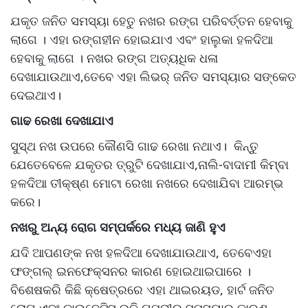
ଯକୃତ ଜନିତ ସମସ୍ୟା ହେତୁ ନଖର ରଙ୍ଗ ପରିବର୍ତ୍ତନ ହେବାକୁ
ଲାଗେ । ଏହା ରଙ୍ଗହୀନ ହୋଇଯାଏ ଏବଂ ହାଲୁକା ହଳଦିଆ
ହେବାକୁ ଲାଗେ । ନଖର ରଙ୍ଗ ଅତ୍ୟଧିକ ଧଳା
ଦେଖାଯାଉଥାଏ,ତେବେ ଏହା ଲିଭର୍ ଜନିତ ସମସ୍ୟାର ସଙ୍କେତ
ଦେଇଥାଏ।
ଗାଢ ରେଖା ଦେଖାଯାଏ
ସୁସ୍ଥ ନଖ ଉପରେ କୌଣସି ଗାଢ ରେଖା ନଥାଏ। କିନ୍ତୁ
ଯେତେବେଳେ ଯକୃତର ତ୍ରୁଟି ଦେଖାଯାଏ,ନାଲି-ବାଦାମୀ କିମ୍ବା
ହଳଦିଆ ତୀକ୍ଷ୍ଣ ମୋଟା ରେଖା ନଖରେ ଦେଖାଯିବା ଆରମ୍ଭ
କରେ।
ନଖରୁ ଅନ୍ୟ ରୋଗ ସମ୍ପର୍କରେ ମଧ୍ୟ ଜାଣି ହୁଏ
ଯଦି ଆପଣଙ୍କ ନଖ ହଳଦିଆ ଦେଖାଯାଉଥାଏ, ତେବେଏହା
ଫଙ୍ଗଲ୍ ଇନଫେକ୍ସନର କାରଣ ହୋଇଥାଇପାରେ ।
ବିଶେଷକରି କିଛି କ୍ଷେତ୍ରରେ ଏହା ଥାଇରୟଡ, ହାର୍ଟ ଜନିତ