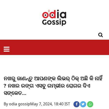
ଓଡିଶା
ଦେଶ-
ପଲିଟିକ୍ସ
ପ୍ରଶାସନ
ସ୍ୱାସ୍ଥ୍ୟ
ଗସିପ
ମନୋରଞ୍ଜନ
କ୍ରାଇମ
ଲାଇଫ
ସମସ୍ୟା
ଟେକ୍ନୋଲୋଜି
ଶିକ୍ଷା
ବିଜ୍ଞାନ
ଖେଳ
ବିଦେଶ
ସ୍ପେଶାଲ
ଷ୍ଟାଇଲ
ନଖରୁ ଜାଣନ୍ତୁ ଆପଣଙ୍କ ଲିଭର୍ ଠିକ୍‌ ଅଛି କି ନାହିଁ
? ନଖର ରଙ୍ଗ ଏସବୁ ଗମ୍ଭୀର ରୋଗର ଦିଏ
ସଙ୍କେତ...
By odia gossip
May 7, 2024, 18:40 IST