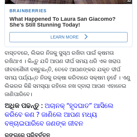
ବାସ୍ତବରେ, ଲିଭର ନିଜକୁ ସୁସ୍ଥ ରଖିବା ପାଇଁ କ୍ଷମତା
ରଖିଥାଏ । କିନ୍ତୁ ଯଦି ଆପଣ ଦୀର୍ଘ ସମୟ ଧରି ଏକ ଖରାପ
ଜୀବନଶୈଳୀ ବଞ୍ଚୁଛନ୍ତି, ତେବେ ଆପଣଙ୍କର ଯକୃତ ଦୀର୍ଘ
ସମୟ ପର୍ଯ୍ୟନ୍ତ ନିଜକୁ ରକ୍ଷା କରିବାରେ ସକ୍ଷମ ନୁହେଁ । ଏଣୁ
ଲିଭରର କିଛି ସମସ୍ୟା ରହିଲେ ନଖ ଦ୍ବାରା ଆପଣ ଏହାନେଇ
ଜାଣିପାରିବେ।
ଅଧିକ ପଢନ୍ତୁ :
ଅଚାନକ୍ “ହୃଦଘାତ” ଆସିଲେ
କରିବେ କଣ ? ଜାଣିଲେ ଆପଣ ମଧ୍ୟ
ବଞ୍ଚାଇପାରିବେ ଜଣଙ୍କ ଜୀବନ
ରଙ୍ଗରେ ପରିବର୍ତ୍ତନ