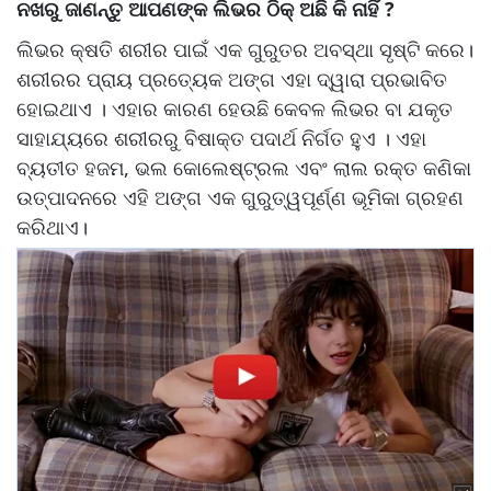
ନଖରୁ ଜାଣନ୍ତୁ ଆପଣଙ୍କ ଲିଭର ଠିକ୍‌ ଅଛି କି ନାହିଁ ?
ଲିଭର କ୍ଷତି ଶରୀର ପାଇଁ ଏକ ଗୁରୁତର ଅବସ୍ଥା ସୃଷ୍ଟି କରେ।
ଶରୀରର ପ୍ରାୟ ପ୍ରତ୍ୟେକ ଅଙ୍ଗ ଏହା ଦ୍ୱାରା ପ୍ରଭାବିତ
ହୋଇଥାଏ । ଏହାର କାରଣ ହେଉଛି କେବଳ ଲିଭର ବା ଯକୃତ
ସାହାଯ୍ୟରେ ଶରୀରରୁ ବିଷାକ୍ତ ପଦାର୍ଥ ନିର୍ଗତ ହୁଏ । ଏହା
ବ୍ୟତୀତ ହଜମ, ଭଲ କୋଲେଷ୍ଟ୍ରଲ ଏବଂ ଲାଲ ରକ୍ତ କଣିକା
ଉତ୍ପାଦନରେ ଏହି ଅଙ୍ଗ ଏକ ଗୁରୁତ୍ୱପୂର୍ଣ୍ଣ ଭୂମିକା ଗ୍ରହଣ
କରିଥାଏ।