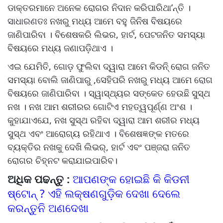
ଡାକ୍ତରମାନେ ଅନେକ ରୋଗର ନିଦାନ କରିପାରିଥା’ନ୍ତି ।
ସାଧାରଣତଃ ନଖରୁ ମଧ୍ୟ ଆମେ ବହୁ ଜିନିଷ ବିଷୟରେ
ଜାଣିପାରିବା । ବିଶେଷକରି ଲିଭର, ହାର୍ଟ, ପେଟଜନିତ ସମସ୍ୟା
ବିଷୟରେ ମଧ୍ୟ ଜଣାପଡ଼ିଥାଏ ।
ଏଇ ଯେମିତି, ଗୋଡ଼ ଫୁଲିବା ଦ୍ୱାରା ଆମେ କିଡନି୍‌ ରୋଗ ଜନିତ
ସମସ୍ୟା ବୋଲି ଜାଣିପାରୁ ,ସେହିପରି ନଖରୁ ମଧ୍ୟ ଆମେ ରୋଗ
ବିଷୟରେ ଜାଣିପାରିବା । ସ୍ୱାସ୍ଥ୍ୟର ସଙ୍କେତ ହେଉଛି ସୁସ୍ଥ
ନଖ । ନଖ ଆମ ଶରୀରର ଗୋଟିଏ ମହତ୍ୱପୂର୍ଣ୍ଣ ଅଂଶ ।
କୁହାଯାଏଯେ, ନଖ ସୁସ୍ଥ ରହିବା ଦ୍ୱାରା ଆମ ଶରୀର ମଧ୍ୟ
ସୁସ୍ଥ ଏବଂ ଆରୋଗ୍ୟ ରହିଥାଏ । ବିଶେଷଜ୍ଞଙ୍କ ମତରେ
ବ୍ୟକ୍ତିର ନଖକୁ ଦେଖି ଲିଭର୍, ହାର୍ଟ ଏବଂ ପଞ୍ଜରା ଜନିତ
ରୋଗର ଚିହ୍ନଟ କରାଯାଇପାରିବ।
ଅଧିକ ପଢନ୍ତୁ :
ଆପଣଙ୍କ ହୋଇଛି କି କିଡନୀ
ଷ୍ଟୋନ୍ ? ଏହି ଲକ୍ଷଣଗୁଡ଼ିକ ଦେଖା ଦେଲେ
କରନ୍ତୁନି ଅଣଦେଖା