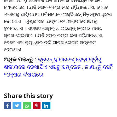
ରୋଗ ଏବଂ ଡ଼ାଇବେଟିସ୍ ଭଳି ଗମ୍ଭୀର ସମସ୍ୟାର କାରଣ
ହୋଇପାରେ । ଯଦି ନଖର ରଙ୍ଗ ନୀଳ ପଡ଼ିଯାଉଥାଏ, ତେବେ
ଶରୀରକୁ ପର୍ଯ୍ୟାପ୍ତ ପରିମାଣରେ ଅକ୍ସିଜେନ୍ ମିଳୁନଥିବା ସୂଚନା
ଦେଇଥାଏ । ଶୁଷ୍କ ଏବଂ ଭଙ୍ଗା ନଖ ଖରାପ ପୋଷଣକୁ
ବୁଝାଇଥାଏ । ଏହାସହ ସେଥିରୁ ଥାଇରୟଡ଼୍ ରୋଗର ମଧ୍ୟ
ସୂଚନା ଦେଇଥାଏ । ଯଦି ନଖର ରଙ୍ଗ କଳା ପଡ଼ିଯାଉଥାଏ,
ତେବେ ଏହା କ୍ୟାନ୍ସର ଭଳି ଘାତକ ରୋଗର ସଙ୍କେତ
ଦେଇଥାଏ ।
ଅଧିକ ପଢନ୍ତୁ :
ବ୍ରେନ୍ ହାମରେଜ୍ ହେବା ପୂର୍ବରୁ
ଶରୀରରେ ଦେଖାଦିଏ ଏସବୁ ସଙ୍କେତ, ଜାଣନ୍ତୁ ସେହି
ଲକ୍ଷଣ ବିଷୟରେ
Share this story