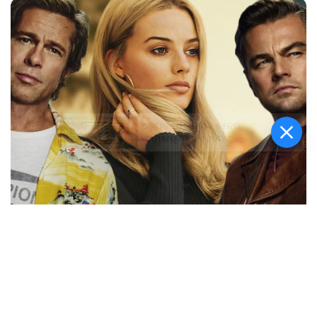
ଅଚ୍ୟୁତ ସାମନ୍ତଙ୍କ ୭୫ତମ
ସମ୍ମାନସୂଚକ ଡକ୍ଟରେଟ୍‌;
ମହାରାଜା ଗଙ୍ଗା ସିଂହ
ବିଶ୍ୱବିଦ୍ୟାଳୟ ପକ୍ଷରୁ
ସମ୍ମାନିତ