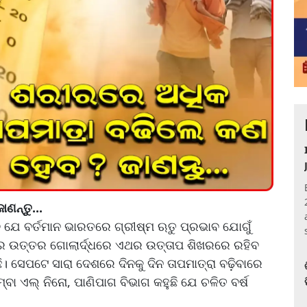
ଣନ୍ତୁ...
 ଯେ ବର୍ତମାନ ଭାରତରେ ଗ୍ରୀଷ୍ମ ଋତୁ ପ୍ରଭାବ ଯୋଗୁଁ
ବୀର ଉତ୍ତର ଗୋଲାର୍ଦ୍ଧରେ ଏଥର ଉତ୍ତାପ ଶିଖରରେ ରହିବ
। ସେପଟେ ସାରା ଦେଶରେ ଦିନକୁ ଦିନ ତାପମାତ୍ରା ବଢ଼ିବାରେ
୍ବା ଏଲ୍ ନିନୋ, ପାଣିପାଗ ବିଭାଗ କହୁଛି ଯେ ଚଳିତ ବର୍ଷ