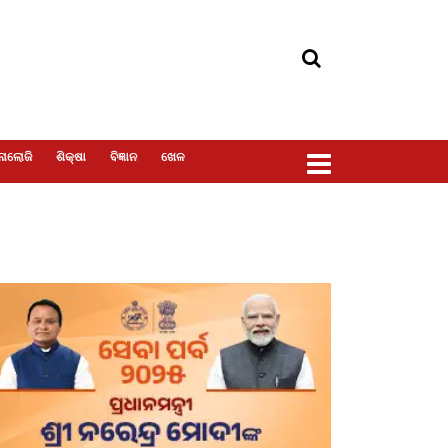
ୋଲୋଜି
ଶିକ୍ଷା
ବିଜ୍ଞାନ
ଖେଳ