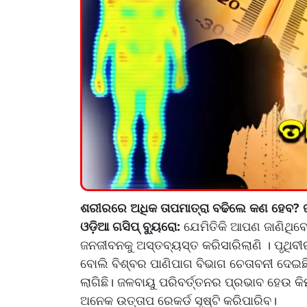
ଶରୀରରେ ଅଧିକ ତାପମାତ୍ରା ବଢିଲେ କଣ ହେବ? ଜା
ଓଡ଼ିଆ ଗସିପ୍ ବ୍ୟୁରୋ:
ଯେମିତିକି ଆପଣ ଜାଣିଥିବେ
ଜନଜୀବନକୁ ଅସ୍ତବ୍ୟସ୍ତ କରିସାରିଲାଣି । ପୃଥି
ବୋଲି ବିଶ୍ବର ପାଣିପାଗ ବିଭାଗ ଚେତାବନୀ ଦେଇଛି
ଲାଗିଛି। ଜଳବାୟୁ ପରିବର୍ତ୍ତନର ପ୍ରଭାବ ହେଉ କିମ
ଅନେକ ଉତ୍ତାପ ରେକର୍ଡ ସୃଷ୍ଟି କରିପାରିବ।