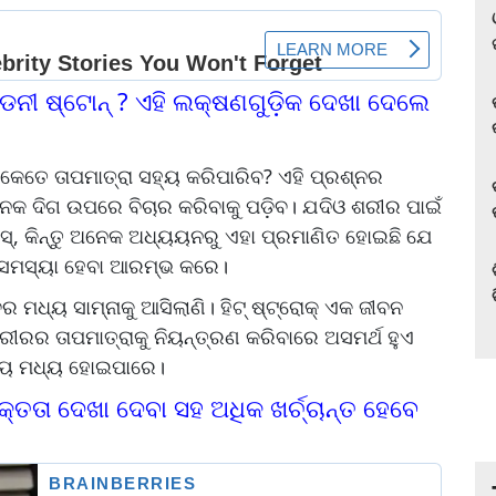
ନୀ ଷ୍ଟୋନ୍ ? ଏହି ଲକ୍ଷଣଗୁଡ଼ିକ ଦେଖା ଦେଲେ
କ କେତେ ତାପମାତ୍ରା ସହ୍ୟ କରିପାରିବ? ଏହି ପ୍ରଶ୍ନର
କ ଦିଗ ଉପରେ ବିଚାର କରିବାକୁ ପଡ଼ିବ। ଯଦିଓ ଶରୀର ପାଇଁ
ିୟସ୍, କିନ୍ତୁ ଅନେକ ଅଧ୍ୟୟନରୁ ଏହା ପ୍ରମାଣିତ ହୋଇଛି ଯେ
କ ସମସ୍ୟା ହେବା ଆରମ୍ଭ କରେ।
ମଧ୍ୟ ସାମ୍ନାକୁ ଆସିଲାଣି। ହିଟ୍ ଷ୍ଟ୍ରୋକ୍ ଏକ ଜୀବନ
ରର ତାପମାତ୍ରାକୁ ନିୟନ୍ତ୍ରଣ କରିବାରେ ଅସମର୍ଥ ହୁଏ
ତ୍ୟୁ ମଧ୍ୟ ହୋଇପାରେ।
୍ତତା ଦେଖା ଦେବା ସହ ଅଧିକ ଖର୍ଚ୍ଚାନ୍ତ ହେବେ
ଳ