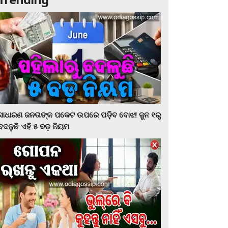
ସାଧାରଣ ଜନତାଙ୍କ ପକେଟ ଉପରେ ପଡ଼ିବ ବୋଝ! ଜୁନ ୧ରୁ
ବଦଳୁଛି ଏହି ୫ ବଡ଼ ନିୟମ