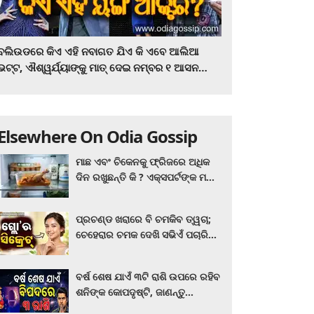
ବଲିଉଡରେ କିଏ ଏହି ନବାଗତ ଯିଏ କି ଏବେ ଆଲିଆ
ଭଟ୍ଟ, ଐଶ୍ୱର୍ଯ୍ୟାଙ୍କୁ ମାତ୍‌ ଦେଇ ନମ୍ବର ୧ ଆସନ
ହାତେଇଛନ୍ତି, ସିନେ ପ୍ରେମୀ ଏବେ ହିଁ ଜାଣି ନିଅନ୍ତୁ ...
Elsewhere On Odia Gossip
ମାଛ ଏବଂ ଚିକେନକୁ ଫ୍ରିଜରେ ଅଧିକ
ଦିନ ରଖୁଛନ୍ତି କି ? ଏକ୍ସପର୍ଟଙ୍କ ମତ
କିଛି ଏପରି ରହିଛି...
ପ୍ରଚଣ୍ଡ ଖରାରେ ବି ଚମକିବ ତ୍ୱଚା;
ଚେହେରାର ଚମକ ଦେଖି ସଭିଏଁ ପଚାରିବେ
ଗ୍ଲୋ’ର ସିକ୍ରେଟ! ଆପଣାନ୍ତୁ ଏହି...
ବର୍ଷ ଶେଷ ଯାଏଁ ୩ଟି ରାଶି ଉପରେ ରହିବ
ଶନିଙ୍କ କୋପଦୃଷ୍ଟି, ଜାଣନ୍ତୁ
ଆପଣଙ୍କ ରାଶି ଏଥିରେ ନାହିଁ ତ?