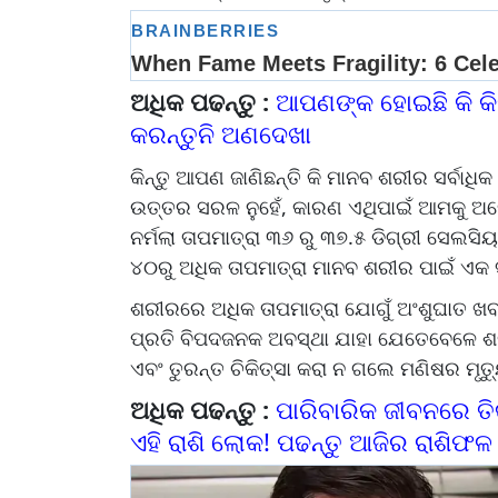
ଅଧିକ ପଢନ୍ତୁ :
ଆପଣଙ୍କ ହୋଇଛି କି କିଡ
କରନ୍ତୁନି ଅଣଦେଖା
କିନ୍ତୁ ଆପଣ ଜାଣିଛନ୍ତି କି ମାନବ ଶରୀର ସର୍ବାଧି
ଉତ୍ତର ସରଳ ନୁହେଁ, କାରଣ ଏଥିପାଇଁ ଆମକୁ ଅନେ
ନର୍ମଲା ତାପମାତ୍ରା ୩୬ ରୁ ୩୭.୫ ଡିଗ୍ରୀ ସେଲସ
୪୦ରୁ ଅଧିକ ତାପମାତ୍ରା ମାନବ ଶରୀର ପାଇଁ ଏ
ଶରୀରରେ ଅଧିକ ତାପମାତ୍ରା ଯୋଗୁଁ ଅଂଶୁଘାତ ଖବର 
ପ୍ରତି ବିପଦଜନକ ଅବସ୍ଥା ଯାହା ଯେତେବେଳେ ଶରୀ
ଏବଂ ତୁରନ୍ତ ଚିକିତ୍ସା କରା ନ ଗଲେ ମଣିଷର ମୃ
ଅଧିକ ପଢନ୍ତୁ :
ପାରିବାରିକ ଜୀବନରେ ତିକ
ଏହି ରାଶି ଲୋକ! ପଢନ୍ତୁ ଆଜିର ରାଶିଫ