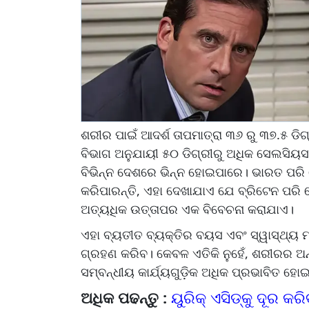
ଶରୀର ପାଇଁ ଆଦର୍ଶ ତାପମାତ୍ରା ୩୬ ରୁ ୩୭.୫ ଡି
ବିଭାଗ ଅନୁଯାୟୀ ୫୦ ଡିଗ୍ରୀରୁ ଅଧିକ ସେଲସିୟସ
ବିଭିନ୍ନ ଦେଶରେ ଭିନ୍ନ ହୋଇପାରେ। ଭାରତ ପରି
କରିପାରନ୍ତି, ଏହା ଦେଖାଯାଏ ଯେ ବ୍ରିଟେନ ପରି
ଅତ୍ୟଧିକ ଉତ୍ତାପର ଏକ ବିବେଚନା କରାଯାଏ।
ଏହା ବ୍ୟତୀତ ବ୍ୟକ୍ତିର ବୟସ ଏବଂ ସ୍ୱାସ୍ଥ୍ୟ ମଧ୍
ଗ୍ରହଣ କରିବ। କେବଳ ଏତିକି ନୁହେଁ, ଶରୀରର ଅନ
ସମ୍ବନ୍ଧୀୟ କାର୍ଯ୍ୟଗୁଡ଼ିକ ଅଧିକ ପ୍ରଭାବିତ ହୋ
ଅଧିକ ପଢନ୍ତୁ :
ୟୁରିକ୍ ଏସିଡ୍‌କୁ ଦୂର କର