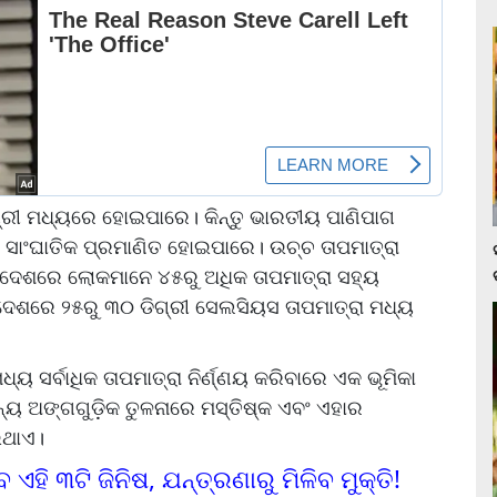
ଗ୍ରୀ ମଧ୍ୟରେ ହୋଇପାରେ। କିନ୍ତୁ ଭାରତୀୟ ପାଣିପାଗ
 ସାଂଘାତିକ ପ୍ରମାଣିତ ହୋଇପାରେ। ଉଚ୍ଚ ତାପମାତ୍ରା
 ଦେଶରେ ଲୋକମାନେ ୪୫ରୁ ଅଧିକ ତାପମାତ୍ରା ସହ୍ୟ
 ଦେଶରେ ୨୫ରୁ ୩୦ ଡିଗ୍ରୀ ସେଲସିୟସ ତାପମାତ୍ରା ମଧ୍ୟ
ୟ ସର୍ବାଧିକ ତାପମାତ୍ରା ନିର୍ଣ୍ଣୟ କରିବାରେ ଏକ ଭୂମିକା
୍ୟ ଅଙ୍ଗଗୁଡ଼ିକ ତୁଳନାରେ ମସ୍ତିଷ୍କ ଏବଂ ଏହାର
ଇଥାଏ।
ିବ ଏହି ୩ଟି ଜିନିଷ, ଯନ୍ତ୍ରଣାରୁ ମିଳିବ ମୁକ୍ତି!