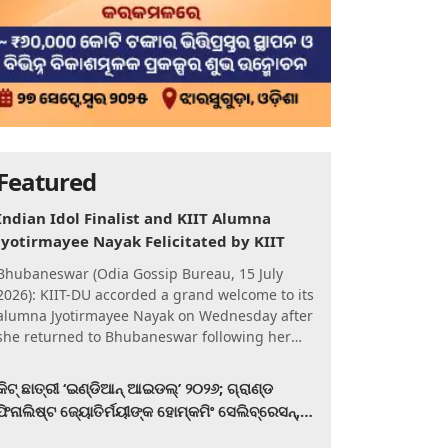
Featured
Indian Idol Finalist and KIIT Alumna
Jyotirmayee Nayak Felicitated by KIIT
Bhubaneswar (Odia Gossip Bureau, 15 July
2026): KIIT-DU accorded a grand welcome to its
alumna Jyotirmayee Nayak on Wednesday after
she returned to Bhubaneswar following her
qualification for the Gra
କିଟ୍‍ ଛାତ୍ରୀ ‘ଇଣ୍ଡିଆନ୍ ଆଇଡଲ୍‌’ ୨୦୨୬; ଗ୍ରାଣ୍ଡ
ଫିନାଲିଷ୍ଟ ଜ୍ୟୋତିର୍ମୟୀଙ୍କ ହୋମ୍‍କମିଂ ସେଲିବ୍ରେସନ୍‍,
କିଟରେ ଉଚ୍ଛ୍ୱସିତ ସମ୍ବର୍ଦ୍ଧନା