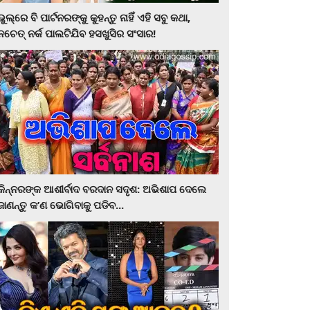
ଭୁଲ୍‌ରେ ବି ପାର୍ଟନରଙ୍କୁ କୁହନ୍ତୁ ନାହିଁ ଏହି ସବୁ କଥା,
ନଚେତ୍‌ ନର୍କ ପାଲଟିଯିବ ହସଖୁସିର ସଂସାର!
କିନ୍ନରଙ୍କ ଆଶୀର୍ବାଦ ବରଦାନ ସଦୃଶ: ଅଭିଶାପ ଦେଲେ
ଜାଣନ୍ତୁ କ’ଣ ଭୋଗିବାକୁ ପଡିବ...