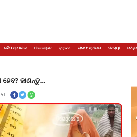
ଗସିପ ସ୍ପେଶାଲ
ମନୋରଞ୍ଜନ
କ୍ରାଇମ
ଲାଇଫ ଷ୍ଟାଇଲ
ସମସ୍ୟା
ଟେକ୍ନ
ହେବ? ଜାଣନ୍ତୁ...
IST