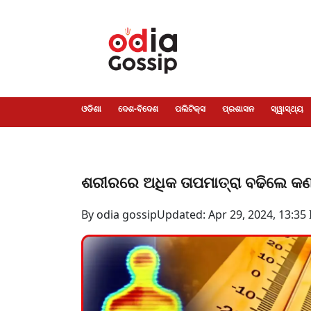
ଓଡିଶା
ଦେଶ-
ପଲିଟିକ୍ସ
ପ୍ରଶାସନ
ସ୍ୱାସ୍ଥ୍ୟ
ଗସିପ
ମନୋରଞ୍ଜନ
କ୍ରାଇମ
ଲାଇଫ
ସମସ୍ୟା
ଟେକ୍ନୋଲୋଜି
ଶିକ୍ଷା
ବିଜ୍ଞାନ
ଖେଳ
ବିଦେଶ
ସ୍ପେଶାଲ
ଷ୍ଟାଇଲ
ଓଡିଶା
ଦେଶ-ବିଦେଶ
ପଲିଟିକ୍ସ
ପ୍ରଶାସନ
ସ୍ୱାସ୍ଥ୍ୟ
ଶରୀରରେ ଅଧିକ ତାପମାତ୍ରା ବଢିଲେ କଣ 
By odia gossip
Updated: Apr 29, 2024, 13:35 