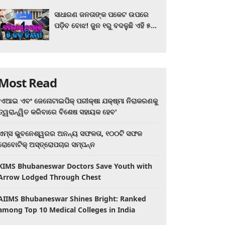
ସାଧାରଣ ଜନତାଙ୍କ ପକେଟ ଉପରେ
ପଡ଼ିବ ବୋଝ! ଜୁନ ୧ରୁ ବଦଳୁଛି ଏହି ୫
ବଡ଼ ନିୟମ
Most Read
'ଏଆଇ ଏବଂ ଜେନୋଟାଇପିକ୍ ପରୀକ୍ଷା ଯକ୍ଷ୍ମା ନିରାକରଣକୁ
ତ୍ୱରାନ୍ୱିତ କରିବାରେ ବିଶେଷ ସହାୟକ ହେବ'
ଏମ୍ସ ଭୁବନେଶ୍ୱରର ଅନନ୍ୟ ସଫଳତା, ୧୦୦ଟି ସଫଳ
ରୋବୋଟିକ୍ ଅସ୍ତ୍ରୋପଚାର ସମ୍ପନ୍ନ
KIMS Bhubaneswar Doctors Save Youth with
Arrow Lodged Through Chest
AIIMS Bhubaneswar Shines Bright: Ranked
among Top 10 Medical Colleges in India