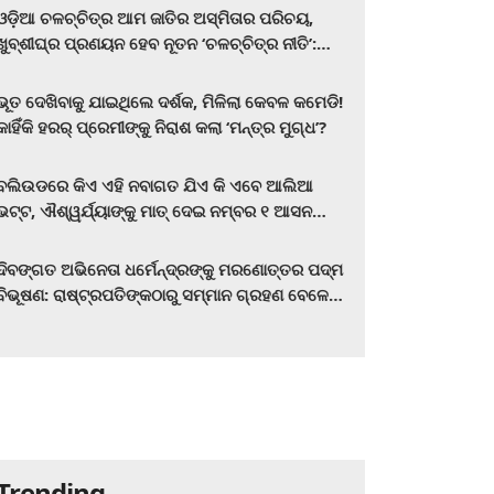
ଓଡ଼ିଆ ଚଳଚ୍ଚିତ୍ର ଆମ ଜାତିର ଅସ୍ମିତାର ପରିଚୟ,
ଖୁବ୍‌ଶୀଘ୍ର ପ୍ରଣୟନ ହେବ ନୂତନ ‘ଚଳଚ୍ଚିତ୍ର ନୀତି’:
ମୁଖ୍ୟମନ୍ତ୍ରୀ ମୋହନ ଚରଣ ମାଝୀ
ଭୂତ ଦେଖିବାକୁ ଯାଇଥିଲେ ଦର୍ଶକ, ମିଳିଲା କେବଳ କମେଡି!
କାହିଁକି ହରର୍‌ ପ୍ରେମୀଙ୍କୁ ନିରାଶ କଲା ‘ମନ୍ତ୍ର ମୁଗ୍ଧ’?
ବଲିଉଡରେ କିଏ ଏହି ନବାଗତ ଯିଏ କି ଏବେ ଆଲିଆ
ଭଟ୍ଟ, ଐଶ୍ୱର୍ଯ୍ୟାଙ୍କୁ ମାତ୍‌ ଦେଇ ନମ୍ବର ୧ ଆସନ
ହାତେଇଛନ୍ତି, ସିନେ ପ୍ରେମୀ ଏବେ ହିଁ ଜାଣି ନିଅନ୍ତୁ ...
ଦିବଙ୍ଗତ ଅଭିନେତା ଧର୍ମେନ୍ଦ୍ରଙ୍କୁ ମରଣୋତ୍ତର ପଦ୍ମ
ବିଭୂଷଣ: ରାଷ୍ଟ୍ରପତିଙ୍କଠାରୁ ସମ୍ମାନ ଗ୍ରହଣ ବେଳେ
ଭାବପ୍ରବଣ ହେଲେ ହେମା ମାଳିନୀ
Trending