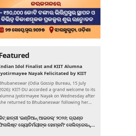
Featured
Indian Idol Finalist and KIIT Alumna
Jyotirmayee Nayak Felicitated by KIIT
Bhubaneswar (Odia Gossip Bureau, 15 July
2026): KIIT-DU accorded a grand welcome to its
alumna Jyotirmayee Nayak on Wednesday after
she returned to Bhubaneswar following her
qualification for the Gra
କିଟ୍‍ ଛାତ୍ରୀ ‘ଇଣ୍ଡିଆନ୍ ଆଇଡଲ୍‌’ ୨୦୨୬; ଗ୍ରାଣ୍ଡ
ଫିନାଲିଷ୍ଟ ଜ୍ୟୋତିର୍ମୟୀଙ୍କ ହୋମ୍‍କମିଂ ସେଲିବ୍ରେସନ୍‍,
କିଟରେ ଉଚ୍ଛ୍ୱସିତ ସମ୍ବର୍ଦ୍ଧନା