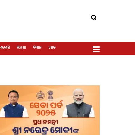
ୋଲୋଜି
ଶିକ୍ଷା
ବିଜ୍ଞାନ
ଖେଳ