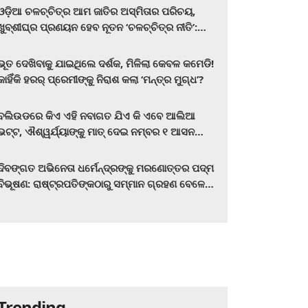
ଓଡ଼ିଆ ଚଳଚ୍ଚିତ୍ର ଆମ ଜାତିର ଅସ୍ମିତାର ପରିଚୟ,
ଖୁବ୍‌ଶୀଘ୍ର ପ୍ରଣୟନ ହେବ ନୂତନ ‘ଚଳଚ୍ଚିତ୍ର ନୀତି’:
ମୁଖ୍ୟମନ୍ତ୍ରୀ ମୋହନ ଚରଣ ମାଝୀ
ଭୂତ ଦେଖିବାକୁ ଯାଇଥିଲେ ଦର୍ଶକ, ମିଳିଲା କେବଳ କମେଡି!
କାହିଁକି ହରର୍‌ ପ୍ରେମୀଙ୍କୁ ନିରାଶ କଲା ‘ମନ୍ତ୍ର ମୁଗ୍ଧ’?
ବଲିଉଡରେ କିଏ ଏହି ନବାଗତ ଯିଏ କି ଏବେ ଆଲିଆ
ଭଟ୍ଟ, ଐଶ୍ୱର୍ଯ୍ୟାଙ୍କୁ ମାତ୍‌ ଦେଇ ନମ୍ବର ୧ ଆସନ
ହାତେଇଛନ୍ତି, ସିନେ ପ୍ରେମୀ ଏବେ ହିଁ ଜାଣି ନିଅନ୍ତୁ ...
ଦିବଙ୍ଗତ ଅଭିନେତା ଧର୍ମେନ୍ଦ୍ରଙ୍କୁ ମରଣୋତ୍ତର ପଦ୍ମ
ବିଭୂଷଣ: ରାଷ୍ଟ୍ରପତିଙ୍କଠାରୁ ସମ୍ମାନ ଗ୍ରହଣ ବେଳେ
ଭାବପ୍ରବଣ ହେଲେ ହେମା ମାଳିନୀ
Trending