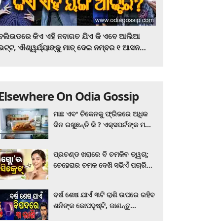
ବଲିଉଡରେ କିଏ ଏହି ନବାଗତ ଯିଏ କି ଏବେ ଆଲିଆ
ଭଟ୍ଟ, ଐଶ୍ୱର୍ଯ୍ୟାଙ୍କୁ ମାତ୍‌ ଦେଇ ନମ୍ବର ୧ ଆସନ
ହାତେଇଛନ୍ତି, ସିନେ ପ୍ରେମୀ ଏବେ ହିଁ ଜାଣି ନିଅନ୍ତୁ ...
Elsewhere On Odia Gossip
ମାଛ ଏବଂ ଚିକେନକୁ ଫ୍ରିଜରେ ଅଧିକ
ଦିନ ରଖୁଛନ୍ତି କି ? ଏକ୍ସପର୍ଟଙ୍କ ମତ
କିଛି ଏପରି ରହିଛି...
ପ୍ରଚଣ୍ଡ ଖରାରେ ବି ଚମକିବ ତ୍ୱଚା;
ଚେହେରାର ଚମକ ଦେଖି ସଭିଏଁ ପଚାରିବେ
ଗ୍ଲୋ’ର ସିକ୍ରେଟ! ଆପଣାନ୍ତୁ ଏହି...
ବର୍ଷ ଶେଷ ଯାଏଁ ୩ଟି ରାଶି ଉପରେ ରହିବ
ଶନିଙ୍କ କୋପଦୃଷ୍ଟି, ଜାଣନ୍ତୁ
ଆପଣଙ୍କ ରାଶି ଏଥିରେ ନାହିଁ ତ?