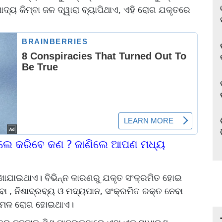
ଦ୍ୟ କିମ୍ବା ଜଳ ଦ୍ୱାରା ବ୍ୟାପିଥାଏ, ଏହି ରୋଗ ଯକୃତରେ
ିଲେ କରିବେ କଣ ? ଜାଣିଲେ ଆପଣ ମଧ୍ୟ
େଖାଯାଇଥାଏ। ବିଭିନ୍ନ କାରଣରୁ ଯକୃତ ସଂକ୍ରମିତ ହୋଇ
ବା , ନିଶାଦ୍ରବ୍ୟ ଓ ମଦ୍ୟପାନ, ସଂକ୍ରମିତ ରକ୍ତ ନେବା
ରା କାମଳ ରୋଗ ହୋଇଥାଏ।