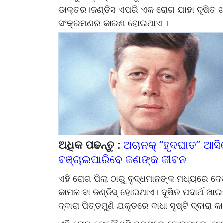
ଡାକ୍ତର।ଜଣ୍ଡିସ ଏପରି ଏକ ରୋଗ ଯାହା ଦୂଷିତ ଖା
ସଂକ୍ରମଣର କାରଣ ହୋଇଥାଏ ।
ଅଧିକ ପଢନ୍ତୁ :
ଅଚାନକ୍ “ହୃଦଘାତ” ଆସ
ବଞ୍ଚାଇପାରିବେ ଜଣଙ୍କ ଜୀବନ
ଏହି ରୋଗ ପିଲା ଠାରୁ ବୃଦ୍ଧମାନଙ୍କ ମଧ୍ୟରେ ଦ
କାମଳ ବା ଜଣ୍ଡିସ୍ ହୋଇଥାଏ। ଦୂଷିତ ପଦାର୍ଥ ଖାଇ
ଦ୍ବାରା ପିତ୍ତମୁଣି ଯକୃତରେ ବାଧା ସୃଷ୍ଟି ଦ୍ବା