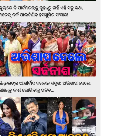
ଭୁଲ୍‌ରେ ବି ପାର୍ଟନରଙ୍କୁ କୁହନ୍ତୁ ନାହିଁ ଏହି ସବୁ କଥା,
ନଚେତ୍‌ ନର୍କ ପାଲଟିଯିବ ହସଖୁସିର ସଂସାର!
କିନ୍ନରଙ୍କ ଆଶୀର୍ବାଦ ବରଦାନ ସଦୃଶ: ଅଭିଶାପ ଦେଲେ
ଜାଣନ୍ତୁ କ’ଣ ଭୋଗିବାକୁ ପଡିବ...