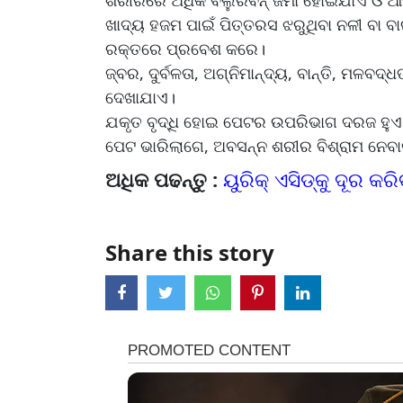
ଶରୀରରେ ଅଧିକ ବିଲୁରିବିନ୍ ଜମା ହୋଇଯାଏ ଓ ଆଖି
ଖାଦ୍ୟ ହଜମ ପାଇଁ ପିତ୍ତରସ ଝରୁଥିବା ନଳୀ ବା 
ରକ୍ତରେ ପ୍ରବେଶ କରେ।
ଜ୍ବର, ଦୁର୍ବଳତା, ଅଗ୍ନିମାନ୍ଦ୍ୟ, ବାନ୍ତି, ମଳବ
ଦେଖାଯାଏ।
ଯକୃତ ବୃଦ୍ଧି ହୋଇ ପେଟର ଉପରିଭାଗ ଦରଜ ହୁଏ
ପେଟ ଭାରିଲାଗେ, ଅବସନ୍ନ ଶରୀର ବିଶ୍ରାମ ନେବାକ
ଅଧିକ ପଢନ୍ତୁ :
ୟୁରିକ୍ ଏସିଡ୍‌କୁ ଦୂର କର
Share this story