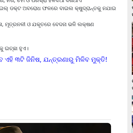
, ନଖ, ଚର୍ମ ଓ ପରିସ୍ରା ହଳଦିଆ ଦିଶିଥାଏ
ବାଇଲ୍‌ ଡକ୍‌ଟ ଅବରୋଧ ଫଳରେ ବାଇଲ କ୍ଷୁଦ୍ରାନ୍ତକୁ ନଯାଇ
ଦ୍ଧତା, ମୂତ୍ରନଳୀ ଓ ଯକୃତରେ ବେଦନା ଭଳି ଲକ୍ଷଣ
ୁ ଇଚ୍ଛା ହୁଏ।
ିବ ଏହି ୩ଟି ଜିନିଷ, ଯନ୍ତ୍ରଣାରୁ ମିଳିବ ମୁକ୍ତି!