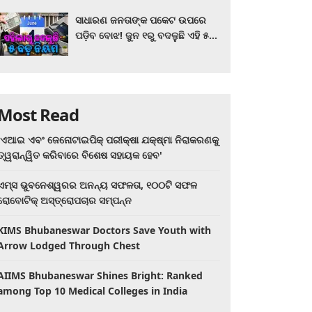
ସାଧାରଣ ଜନତାଙ୍କ ପକେଟ ଉପରେ
ପଡ଼ିବ ବୋଝ! ଜୁନ ୧ରୁ ବଦଳୁଛି ଏହି ୫
ବଡ଼ ନିୟମ
Most Read
'ଏଆଇ ଏବଂ ଜେନୋଟାଇପିକ୍ ପରୀକ୍ଷା ଯକ୍ଷ୍ମା ନିରାକରଣକୁ
ତ୍ୱରାନ୍ୱିତ କରିବାରେ ବିଶେଷ ସହାୟକ ହେବ'
ଏମ୍ସ ଭୁବନେଶ୍ୱରର ଅନନ୍ୟ ସଫଳତା, ୧୦୦ଟି ସଫଳ
ରୋବୋଟିକ୍ ଅସ୍ତ୍ରୋପଚାର ସମ୍ପନ୍ନ
KIMS Bhubaneswar Doctors Save Youth with
Arrow Lodged Through Chest
AIIMS Bhubaneswar Shines Bright: Ranked
among Top 10 Medical Colleges in India