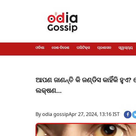
ଓଡିଶା
ଦେଶ-
ପଲିଟିକ୍ସ
ପ୍ରଶାସନ
ସ୍ୱାସ୍ଥ୍ୟ
ଗସିପ
ମନୋରଞ୍ଜନ
କ୍ରାଇମ
ଲାଇଫ
ସମସ୍ୟା
ଟେକ୍ନୋଲୋଜି
ଶିକ୍ଷା
ବିଜ୍ଞାନ
ଖେଳ
ବିଦେଶ
ସ୍ପେଶାଲ
ଷ୍ଟାଇଲ
ଓଡିଶା
ଦେଶ-ବିଦେଶ
ପଲିଟିକ୍ସ
ପ୍ରଶାସନ
ସ୍ୱାସ୍ଥ୍ୟ
ଆପଣ ଜାଣନ୍ତି କି ଜଣ୍ଡିସ କାହିଁକି ହୁଏ? 
ଲକ୍ଷଣ...
By odia gossip
Apr 27, 2024, 13:16 IST