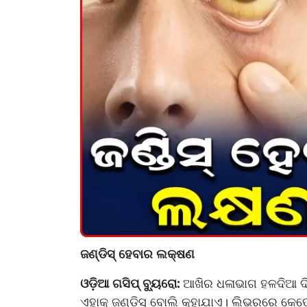
ଜଣ୍ଡିସ୍ ହେବାର ଲକ୍ଷଣ
ଓଡ଼ିଆ ଗସିପ୍ ବ୍ୟୁରୋ:
ଆଖିର ଧଳାଭାଗ ହଳଦିଆ ଦି
ଏହାକୁ ଜଣ୍ଡିସ୍ ବୋଲି କୁହାଯାଏ। ଲିଭରରେ କେତେ