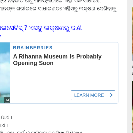
ର ନବଜାତ ଶିଶୁ ମାନଙ୍କଠାରେ ଏହା ଏକ ସାଧାରଣ
ାନଙ୍କ ଶରୀରରେ ସାଧାରଣତଃ ଏହିସବୁ ଲକ୍ଷଣ ଦେଖିବାକୁ
ଇସେଟିସ୍ ? ଏସବୁ ଲକ୍ଷଣରୁ ଜାଣି
େ
ଇଥାଏ।
ାଏ।