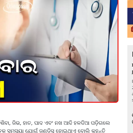
ଶିବା, ଜିଭ, ହାତ, ପାଦ ଏବଂ ନଖ ଆଦି ହଳଦିଆ ପଡ଼ିଗଲେ
କ ସମସ୍ୟା ଯୋଗୁଁ ଜଣ୍ଡିସ୍ ହୋଇଥାଏ ବୋଲି କୁହନ୍ତି