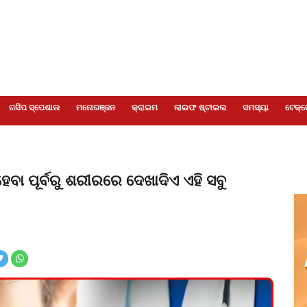
ଗସିପ ସ୍ପେଶାଲ
ମନୋରଞ୍ଜନ
କ୍ରାଇମ
ଲାଇଫ ଷ୍ଟାଇଲ
ସମସ୍ୟା
ଟେକ୍ନ
ହେବା ପୂର୍ବରୁ ଶରୀରରେ ଦେଖାଦିଏ ଏହି ସବୁ