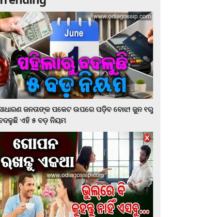
ସାଧାରଣ ଜନତାଙ୍କ ପକେଟ ଉପରେ ପଡ଼ିବ ବୋଝ! ଜୁନ ୧ରୁ
ବଦଳୁଛି ଏହି ୫ ବଡ଼ ନିୟମ