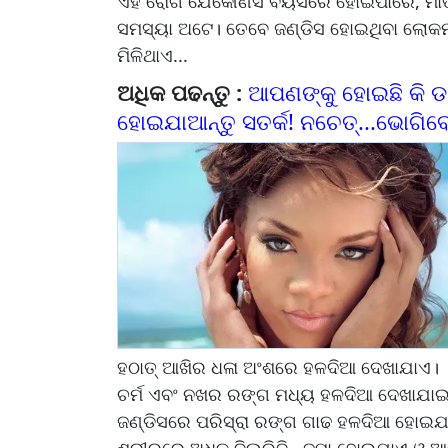
ଏହି ରୋଗ ଯେକୌଣସି ବୟସରେ ହୋଇପାରେ, ମାତ୍
ସମସ୍ୟା ଅଟେ। ତେବେ ଜଣ୍ଡିସ ହୋଇଥିବା ଲୋକମ
ମିଳିଥାଏ...
ଅଧିକ ପଢନ୍ତୁ :
ଆପଣଙ୍କୁ ହୋଇଛି କି ଡା
ହୋଇଯାଆନ୍ତୁ ସତର୍କ! ନଚେତ୍...ଭୋଗିବ
ହଠାତ୍ ଆଖିର ଧଳା ଅଂଶରେ ହଳଦିଆ ଦେଖାଯାଏ।
ଚର୍ମ ଏବଂ ନଖର ରଙ୍ଗ ମଧ୍ୟ ହଳଦିଆ ଦେଖାଯା
ଜଣ୍ଡିସରେ ପରିସ୍ରା ରଙ୍ଗ ଗାଢ ହଳଦିଆ ହୋଇଯ