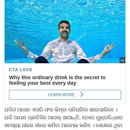
ଯଦିଓ ଆପଣ ଏପରି ଫଳ କିମ୍ବା ପନିପରିବା ଖାଇପାରିବେ ।
ଯଦି ଆପଣ ପ୍ରତିଦିନ ଆପଲ୍ ଖାଆନ୍ତି, ତେବେ ମୁଣ୍ଡବିନ୍ଧାର
ସମସ୍ୟା ଧୀରେ ଧୀରେ କମିବା ଆରମ୍ଭ କରିବ । ସେଓରେ ଥିବା