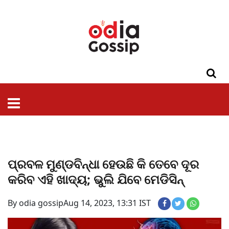
ଓଡିଶା
ଦେଶ-
ପଲିଟିକ୍ସ
ପ୍ରଶାସନ
ସ୍ୱାସ୍ଥ୍ୟ
ଗସିପ
ମନୋରଞ୍ଜନ
କ୍ରାଇମ
ଲାଇଫ
ସମସ୍ୟା
ଟେକ୍ନୋଲୋଜି
ଶିକ୍ଷା
ବିଜ୍ଞାନ
ଖେଳ
ବିଦେଶ
ସ୍ପେଶାଲ
ଷ୍ଟାଇଲ
ପ୍ରବଳ ମୁଣ୍ଡବିନ୍ଧା ହେଉଛି କି ତେବେ ଦୂର
କରିବ ଏହି ଖାଦ୍ୟ; ଭୁଲି ଯିବେ ମେଡିସିନ୍
By odia gossip
Aug 14, 2023, 13:31 IST