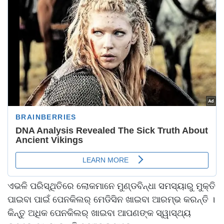
ଏଭଳି ପରିସ୍ଥିତିରେ ଲୋକମାନେ ମୁଣ୍ଡବିନ୍ଧା ସମସ୍ୟାରୁ ମୁକ୍ତି
ପାଇବା ପାଇଁ ପେନକିଲର୍ ମେଡିସିନ ଖାଇବା ଆରମ୍ଭ କରନ୍ତି ।
କିନ୍ତୁ ଅଧିକ ପେନକିଲର୍ ଖାଇବା ଆପଣଙ୍କ ସ୍ୱାସ୍ଥ୍ୟ