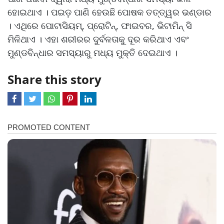
ହୋଇଥାଏ । ପଇଡ଼ ପାଣି ହେଉଛି ପୋଷକ ତତ୍ତ୍ୱର ଭଣ୍ଡାର
। ଏଥିରେ ପୋଟାସିୟମ୍, ପ୍ରୋଟିନ୍, ଫାଇବର, ଭିଟାମିନ୍ ସି
ମିଳିଥାଏ । ଏହା ଶରୀରର ଦୁର୍ବଳତାକୁ ଦୂର କରିଥାଏ ଏବଂ
ମୁଣ୍ଡବିନ୍ଧାର ସମସ୍ୟାରୁ ମଧ୍ୟ ମୁକ୍ତି ଦେଇଥାଏ ।
Share this story