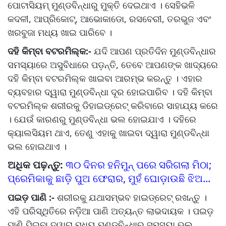
ପୋଟାସିୟମ୍ ମୁଣ୍ଡବିନ୍ଧାରୁ ମୁକ୍ତି ଦେଇଥାଏ । ସେହିଭଳି
କଦଳୀ, ଆପ୍ରିକୋଟ୍, ଆଭୋକାଡୋ, ରସବେରୀ, ତରଭୁଜ ଏବଂ
ଖରବୁଜା ମଧ୍ୟ ଖାଇ ପାରିବେ ।
ଦହି କିମ୍ବା ବଟରମିଲ୍କ:-
ଯଦି ଆପଣ ପ୍ରତିଦିନ ମୁଣ୍ଡବିନ୍ଧାର
ସମସ୍ୟାରେ ଅସୁବିଧାରେ ପଡ଼ନ୍ତି, ତେବେ ଆପଣଙ୍କ ଖାଦ୍ୟରେ
ଦହି କିମ୍ବା ବଟରମିଲ୍କ ଖାଇବା ଆରମ୍ଭ କରନ୍ତୁ । ଏହାର
ବ୍ୟବହାର ଦ୍ୱାରା ମୁଣ୍ଡବିନ୍ଧା ଦୂର ହୋଇପାରିବ । ଦହି କିମ୍ବା
ବଟରମିଲ୍କ ଶରୀରକୁ ଡିହାଇଡ୍ରେଟ୍ କରିବାରେ ସାହାଯ୍ୟ କରେ
। ଯେଉଁ କାରଣରୁ ମୁଣ୍ଡବିନ୍ଧା ଭଲ ହୋଇଯାଏ । ଦହିରେ
କ୍ୟାଲସିୟମ ଥାଏ, ତେଣୁ ଏହାକୁ ଖାଇବା ଦ୍ୱାରା ମୁଣ୍ଡବିନ୍ଧା
ଭଲ ହୋଇଥାଏ ।
ଅଧିକ ପଢ଼ନ୍ତୁ:
୩୦ ଦିନର ହନିମୁନ୍ ପରେ ସରିଗଲା ମିଠା;
ପ୍ରେମିକାକୁ ଛାଡ଼ି ପୁଅ ଫେରାର, ମୁହଁ ଘୋଡ଼ାଉଛି ଝିଅ...
ପଇଡ଼ ପାଣି :-
ଶରୀରକୁ ଯଥାସମ୍ଭବ ହାଇଡ୍ରେଟ୍ ରଖନ୍ତୁ ।
ଏହି ପରିସ୍ଥିତିରେ ନଡ଼ିଆ ପାଣି ଅତ୍ୟନ୍ତ ଲାଭଦାୟକ । ପଇଡ଼
ପାଣି ପିଇବା ଦ୍ୱାରା ମଧ୍ୟ ମୁଣ୍ଡବିନ୍ଧାର ସମସ୍ୟା ଭଲ