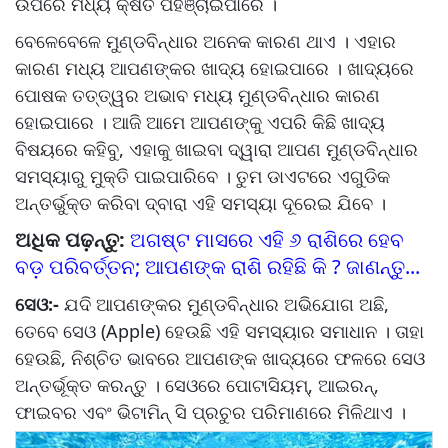
ଉପରେ ମଧ୍ୟ କ୍ଷତି ପହଞ୍ଚାଇପାରେ ।
ବେଳେବେଳେ ମୁଣ୍ଡବିନ୍ଧାର ଅନେକ କାରଣ ଥାଏ । ଏହାର
କାରଣ ମଧ୍ୟ ଆପଣଙ୍କର ଖାଦ୍ୟ ହୋଇପାରେ । ଖାଦ୍ୟରେ
ପୋଷକ ତତ୍ତ୍ୱର ଅଭାବ ମଧ୍ୟ ମୁଣ୍ଡବିନ୍ଧାର କାରଣ
ହୋଇପାରେ । ଆଜି ଆମେ ଆପଣଙ୍କୁ ଏପରି କିଛି ଖାଦ୍ୟ
ବିଷୟରେ କହିବୁ, ଏହାକୁ ଖାଇବା ଦ୍ୱାରା ଆପଣ ମୁଣ୍ଡବିନ୍ଧାର
ସମସ୍ୟାରୁ ମୁକ୍ତି ପାଇପାରିବେ । ତୁମ ଡାଏଟରେ ଏଗୁଡିକ
ଅନ୍ତର୍ଭୁକ୍ତ କରିବା ଦ୍ବାରା ଏହି ସମସ୍ୟା ଦୂରେଇ ଯିବେ ।
ଅଧିକ ପଢ଼ନ୍ତୁ:
ଅଗଷ୍ଟ ମାସରେ ଏହି ୬ ରାଶିରେ ହେବ
ବଡ଼ ପରିବର୍ତ୍ତନ; ଆପଣଙ୍କ ରାଶି ରହିଛି କି ? ଜାଣନ୍ତୁ...
ସେଓ:-
ଯଦି ଆପଣଙ୍କର ମୁଣ୍ଡବିନ୍ଧାର ଅଭିଯୋଗ ଅଛି,
ତେବେ ସେଓ (Apple) ହେଉଛି ଏହି ସମସ୍ୟାର ସମାଧାନ । ତାହା
ହେଉଛି, ନିଶ୍ଚିତ ଭାବରେ ଆପଣଙ୍କ ଖାଦ୍ୟରେ ଫଳରେ ସେଓ
ଅନ୍ତର୍ଭୂକ୍ତ କରନ୍ତୁ । ସେଓରେ ପୋଟାସିୟମ୍, ଆଇରନ୍,
ଫାଇବର ଏବଂ ଭିଟାମିନ୍ ସି ପ୍ରଚୁର ପରିମାଣରେ ମିଳିଥାଏ ।