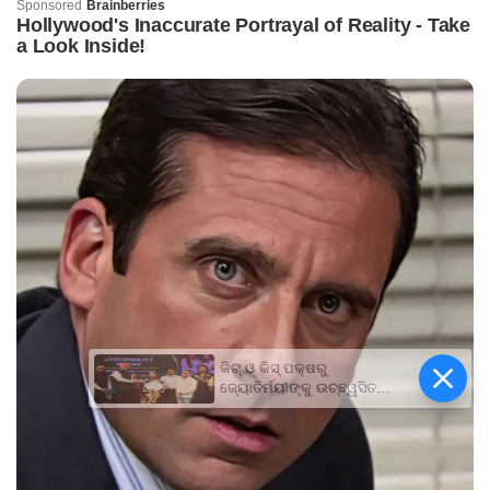
କିଟ୍‍ ଓ କିସ୍‍ ପକ୍ଷରୁ
ଜ୍ୟୋତିର୍ମୟୀଙ୍କୁ ଉଚ୍ଛ୍ୱସିତ
ସମ୍ବର୍ଦ୍ଧନା; ୫ଲକ୍ଷ ଟଙ୍କାର
ପ୍ରୋତ୍ସାହନ ରାଶି ପ୍ରଦାନ