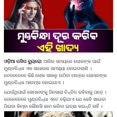
ଓଡ଼ିଆ ଗସିପ ବ୍ୟୁରୋ:
ଆଜିର ସମୟରେ ଲୋକଙ୍କ ପାଇଁ
ମୁଣ୍ଡବିନ୍ଧା ଏକ ସାଧାରଣ ସମସ୍ୟା ହୋଇଗଲାଣି ।
ବେଳେବେଳେ କିଛି ଲୋକ ସକାଳୁ ଉଠିବା ମାତ୍ରେ ସେମାନଙ୍କ
ମୁଣ୍ଡବିନ୍ଧା ଆରମ୍ଭ ହୋଇଯାଏ ।
ଯେଉଁଥିପାଇଁ ସେମାନଙ୍କୁ ଦିନସାରା ଚିନ୍ତିତ ରହିବାକୁ ପଡ଼େ ।
ବେଳେବେଳେ ମୁଣ୍ଡବିନ୍ଧା ଏତେ ବଢ଼ିଯାଏ ଯେ କେହି ଖାଇବା
ପିଇବା କିମ୍ବା କୌଣସି କାମ କରିବା ଇଚ୍ଛା କରନ୍ତି ନାହିଁ ।