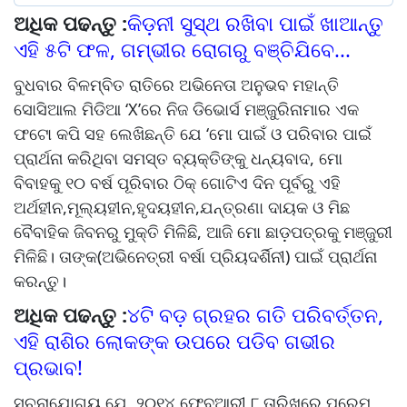
ଅଧିକ ପଢନ୍ତୁ :
କିଡ଼ନୀ ସୁସ୍ଥ ରଖିବା ପାଇଁ ଖାଆନ୍ତୁ
ଏହି ୫ଟି ଫଳ, ଗମ୍ଭୀର ରୋଗରୁ ବଞ୍ଚିଯିବେ...
ବୁଧବାର ବିଳମ୍ବିତ ରାତିରେ ଅଭିନେତା ଅନୁଭବ ମହାନ୍ତି
ସୋସିଆଲ ମିଡିଆ ‘X’ରେ ନିଜ ଡିଭୋର୍ସ ମଞ୍ଜୁରିନାମାର ଏକ
ଫଟୋ କପି ସହ ଲେଖିଛନ୍ତି ଯେ ‘ମୋ ପାଇଁ ଓ ପରିବାର ପାଇଁ
ପ୍ରାର୍ଥନା କରିଥିବା ସମସ୍ତ ବ୍ୟକ୍ତିଙ୍କୁ ଧନ୍ୟବାଦ, ମୋ
ବିବାହକୁ ୧୦ ବର୍ଷ ପୂରିବାର ଠିକ୍ ଗୋଟିଏ ଦିନ ପୂର୍ବରୁ ଏହି
ଅର୍ଥହୀନ,ମୂଲ୍ୟହୀନ,ହୃଦୟହୀନ,ଯନ୍ତ୍ରଣା ଦାୟକ ଓ ମିଛ
ବୈବାହିକ ଜିବନରୁ ମୁକ୍ତି ମିଳିଛି, ଆଜି ମୋ ଛାଡ଼ପତ୍ରକୁ ମଞ୍ଜୁରୀ
ମିଳିଛି। ତାଙ୍କ(ଅଭିନେତ୍ରୀ ବର୍ଷା ପ୍ରିୟଦର୍ଶିନୀ) ପାଇଁ ପ୍ରାର୍ଥନା
କରନ୍ତୁ।
ଅଧିକ ପଢନ୍ତୁ :
୪ଟି ବଡ଼ ଗ୍ରହର ଗତି ପରିବର୍ତ୍ତନ,
ଏହି ରାଶିର ଲୋକଙ୍କ ଉପରେ ପଡିବ ଗଭୀର
ପ୍ରଭାବ!
ସୂଚନାଯୋଗ୍ୟ ଯେ, ୨୦୧୪ ଫେବୃଆରୀ ୮ ତାରିଖରେ ପ୍ରେମ