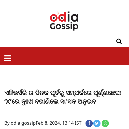
ଓଡିଶା
ଦେଶ-
ପଲିଟିକ୍ସ
ପ୍ରଶାସନ
ସ୍ୱାସ୍ଥ୍ୟ
ଗସିପ
ମନୋରଞ୍ଜନ
କ୍ରାଇମ
ଲାଇଫ
ସମସ୍ୟା
ଟେକ୍ନୋଲୋଜି
ଶିକ୍ଷା
ବିଜ୍ଞାନ
ଖେଳ
ବିଦେଶ
ସ୍ପେଶାଲ
ଷ୍ଟାଇଲ
ଏନିଭର୍ସରି ର ଦିନକ ପୂର୍ବରୁ ସମ୍ପର୍କରେ ପୂର୍ଣ୍ଣଛେଦ!
‘X’ରେ ଦୁଃଖ ବଖାଣିଲେ ସାଂସଦ ଅନୁଭବ
By odia gossip
Feb 8, 2024, 13:14 IST