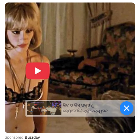
କିଟ୍‍ ଓ କିସ୍‍ ପକ୍ଷରୁ
ଜ୍ୟୋତିର୍ମୟୀଙ୍କୁ ଉଚ୍ଛ୍ୱସିତ
ସମ୍ବର୍ଦ୍ଧନା; ୫ଲକ୍ଷ ଟଙ୍କାର
ପ୍ରୋତ୍ସାହନ ରାଶି ପ୍ରଦାନ