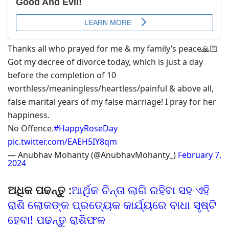
Thanks all who prayed for me & my family’s peace🙏🏻
Got my decree of divorce today, which is just a day
before the completion of 10
worthless/meaningless/heartless/painful & above all,
false marital years of my false marriage! I pray for her
happiness.
No Offence.
#HappyRoseDay
pic.twitter.com/EAEH5IY8qm
— Anubhav Mohanty (@AnubhavMohanty_)
February 7,
2024
ଅଧିକ ପଢନ୍ତୁ :
ଆର୍ଥିକ ଚିନ୍ତା ଲାଗି ରହିବା ସହ ଏହି
ରାଶି ଲୋକଙ୍କ ପ୍ରତ୍ୟେକ କାର୍ଯ୍ୟରେ ବାଧା ସୃଷ୍ଟି
ହେବା! ପଢନ୍ତୁ ରାଶିଫଳ