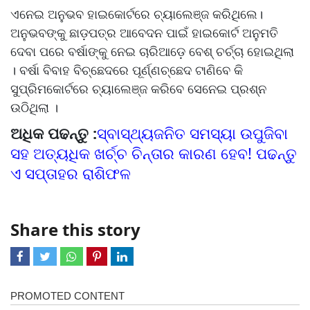
ଏନେଇ ଅନୁଭବ ହାଇକୋର୍ଟରେ ଚ୍ୟାଲେଞ୍ଜ କରିଥିଲେ।
ଅନୁଭବଙ୍କୁ ଛାଡ଼ପତ୍ର ଆବେଦନ ପାଇଁ ହାଇକୋର୍ଟ ଅନୁମତି
ଦେବା ପରେ ବର୍ଷାଙ୍କୁ ନେଇ ଚାରିଆଡ଼େ ବେଶ୍ ଚର୍ଚ୍ଚା ହୋଇଥିଲା
। ବର୍ଷା ବିବାହ ବିଚ୍ଛେଦରେ ପୂର୍ଣ୍ଣଚ୍ଛେଦ ଟାଣିବେ କି
ସୁପ୍ରିମକୋର୍ଟରେ ଚ୍ୟାଲେଞ୍ଜ କରିବେ ସେନେଇ ପ୍ରଶ୍ନ
ଉଠିଥିଲା ।
ଅଧିକ ପଢନ୍ତୁ :
ସ୍ବାସ୍ଥ୍ୟଜନିତ ସମସ୍ୟା ଉପୁଜିବା
ସହ ଅତ୍ୟଧିକ ଖର୍ଚ୍ଚ ଚିନ୍ତାର କାରଣ ହେବ! ପଢନ୍ତୁ
ଏ ସପ୍ତାହର ରାଶିଫଳ
Share this story