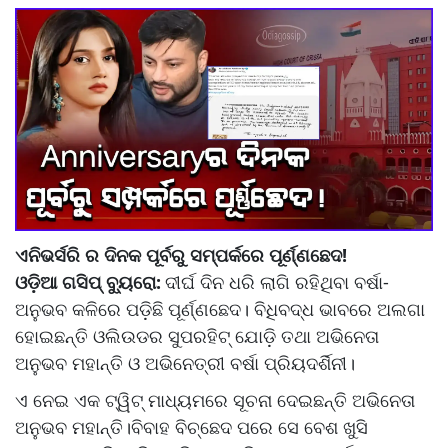
ଏନିଭର୍ସରି ର ଦିନକ ପୂର୍ବରୁ ସମ୍ପର୍କରେ ପୂର୍ଣ୍ଣଛେଦ!
ଓଡ଼ିଆ ଗସିପ୍ ବ୍ୟୁରୋ:
ଦୀର୍ଘ ଦିନ ଧରି ଲାଗି ରହିଥିବା ବର୍ଷା-
ଅନୁଭବ କଳିରେ ପଡ଼ିଛି ପୂର୍ଣ୍ଣଛେଦ। ବିଧିବଦ୍ଧ ଭାବରେ ଅଲଗା
ହୋଇଛନ୍ତି ଓଲିଉଡର ସୁପରହିଟ୍ ଯୋଡ଼ି ତଥା ଅଭିନେତା
ଅନୁଭବ ମହାନ୍ତି ଓ ଅଭିନେତ୍ରୀ ବର୍ଷା ପ୍ରିୟଦର୍ଶିନୀ।
ଏ ନେଇ ଏକ ଟ୍ୱିଟ୍ ମାଧ୍ୟମରେ ସୂଚନା ଦେଇଛନ୍ତି ଅଭିନେତା
ଅନୁଭବ ମହାନ୍ତି।ବିବାହ ବିଚ୍ଛେଦ ପରେ ସେ ବେଶ ଖୁସି