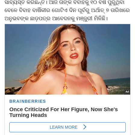
ସାବ୍ୟସ୍ତ କରିଛନ୍ତି। ଆଜି ତାଙ୍କ ବିବାହକୁ ୧୦ ବର୍ଷ ପୁରୁଥିବା
ବେଳେ ବିବାହ ବାର୍ଷିକୀର ଗୋଟିଏ ଦିନ ପୂର୍ବରୁ ଅର୍ଥାତ୍ ୭ ତାରିଖରେ
ଅନୁଭବଙ୍କ ଛାଡ଼ପତ୍ର ଆବେଦନକୁ ମଞ୍ଜୁରୀ ମିଳିଛି।