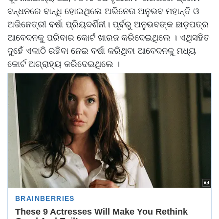
ବନ୍ଧନରେ ବାନ୍ଧି ହୋଇଥିଲେ ଅଭିନେତା ଅନୁଭବ ମହାନ୍ତି ଓ
ଅଭିନେତ୍ରୀ ବର୍ଷା ପ୍ରିୟଦର୍ଶିନୀ। ପୂର୍ବରୁ ଅନୁଭବଙ୍କ ଛାଡ଼ପତ୍ର
ଆବେଦନକୁ ପରିବାର କୋର୍ଟ ଖାରଜ କରିଦେଇଥିଲେ । ଏଥିସହିତ
ଦୁହେଁ ଏକାଠି ରହିବା ନେଇ ବର୍ଷା କରିଥିବା ଆବେଦନକୁ ମଧ୍ୟ
କୋର୍ଟ ଅଗ୍ରାହ୍ୟ କରିଦେଇଥିଲେ ।