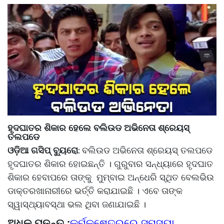
ହୃଦଘାତର ଶିକାର ହେଲେ ବଲିଉଡ ଅଭିନେତା ଶ୍ରେୟସ୍
ତଲପଡେ
ଓଡ଼ିଆ ଗସିପ୍ ବ୍ୟୁରୋ
ବଲିଉଡ ଅଭିନେତା ଶ୍ରେୟସ୍ ତଲପଡେ
:
ହୃଦଘାତର ଶିକାର ହୋଇଛନ୍ତି । ଗୁରୁବାର ସନ୍ଧ୍ୟାରେ ହୃଦଘାତ
ଶିକାର ହେବାପରେ ତାଙ୍କୁ ମୁମ୍ବାଇ ଅନ୍ଧେରି ସ୍ଥିତ ବେଲଭିଉ
ଡାକ୍ତରଖାନାରୀରେ ଭର୍ତ୍ତି କରାଯାଇଛି । ଏବେ ତାଙ୍କ
ସ୍ୱାସ୍ଥ୍ୟାବସ୍ଥା ଭଲ ଥିବା ଜଣାଯାଇଛି ।
ଅଧିକ ପଢନ୍ତୁ :
କର୍ମକ୍ଷେତ୍ରରେ ସମସ୍ୟା