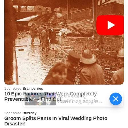
କିଟ୍‍ ଓ କିସ୍‍ ପକ୍ଷରୁ
ଜ୍ୟୋତିର୍ମୟୀଙ୍କୁ ଉଚ୍ଛ୍ୱସିତ
ସମ୍ବର୍ଦ୍ଧନା; ୫ଲକ୍ଷ ଟଙ୍କାର
ପ୍ରୋତ୍ସାହନ ରାଶି ପ୍ରଦାନ