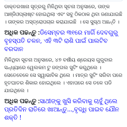
ଡାକ୍ତରଖାନା ସୂତ୍ରରୁ ମିଳିଥିବା ସୂଚନା ଅନୁସାରେ, ତାଙ୍କ
ଆଞ୍ଜିଓପ୍ଲାଷ୍ଟ ହୋଇଥିଲା ଏବଂ ସବୁ ଠିକଠାକ ଥିବା ଜଣାଯାଇଛି
। ତାଙ୍କର ଅସ୍ତ୍ରୋପଚାର କରାଯାଇଛି । ସେ ସୁସ୍ଥ ଅଛନ୍ତି ।
ଅଧିକ ପଢନ୍ତୁ :
ଡିସେମ୍ବର ୩୧ରେ ମାର୍ଗି ଦେବଗୁରୁ
ବୃହସ୍ପତି ଚଳନ, ଏହି ୩ଟି ରାଶି ପାଇଁ ପାଲଟିବ
ବରଦାନ
ମିଳିଥିବା ସୂଚନା ଅନୁସାରେ, ୪୭ ବର୍ଷୀୟ ଶ୍ରେୟସ ଗୁରୁବାର
ସନ୍ଧ୍ୟାରେ ୱେଲକମ ଟୁ ଜଙ୍ଗଲ ସୁଟିଂ କରୁଥିଲେ ।
ସେତେବେଳେ ସେ ସ୍ୱାଭାବିକ ଥିଲେ । ମାତ୍ର ସୁଟିଂ ସରିବା ପରେ
ହୃତଘାତର ଶିକାର ହୋଇଥିଲେ । ଏହାପରେ ସେ ତଳେ ପଡି
ଯାଇଥିଲେ ।
ଅଧିକ ପଢନ୍ତୁ :
ସାଥୀଙ୍କୁ ଖୁସି କରିବାକୁ ଚାହୁଁ ଥିଲେ
ପ୍ରତିଦିନ ରାତିରେ ଖାଆନ୍ତୁ...,ବୃଦ୍ଧି ପାଇବ ଯୌନ
ଶକ୍ତି !