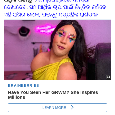
ଦେଖାଦେବା ସହ ଆର୍ଥିକ ଚାପ ପାଇଁ ଚିନ୍ତିତ ରହିବେ
ଏହି ରାଶିର ଲୋକ, ପଢନ୍ତୁ ସପ୍ତାହିକ ରାଶିଫଳ