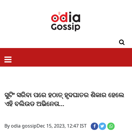
ଓଡିଶା
ଦେଶ-
ପଲିଟିକ୍ସ
ପ୍ରଶାସନ
ସ୍ୱାସ୍ଥ୍ୟ
ଗସିପ
ମନୋରଞ୍ଜନ
କ୍ରାଇମ
ଲାଇଫ
ସମସ୍ୟା
ଟେକ୍ନୋଲୋଜି
ଶିକ୍ଷା
ବିଜ୍ଞାନ
ଖେଳ
ବିଦେଶ
ସ୍ପେଶାଲ
ଷ୍ଟାଇଲ
ସୁଟିଂ ସରିବା ପରେ ହଠାତ୍ ହୃଦଘାତର ଶିକାର ହେଲେ
ଏହି ବଲିଉଡ ଅଭିନେତା...
By odia gossip
Dec 15, 2023, 12:47 IST