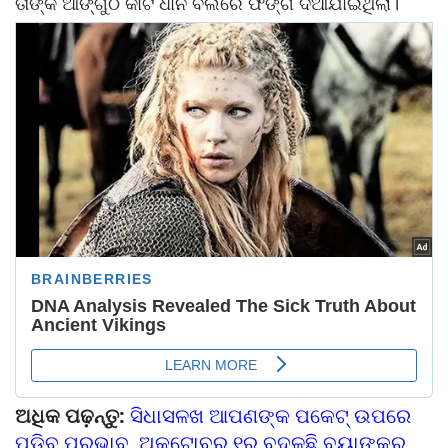
ତାଙ୍କ ଆଙ୍ଗୁଠି କାଟି ଧାନ ବିଲରେ ଫିଙ୍ଗି ଦିଆଯାଇଥିଲା।
ଅଧିକ ପଢ଼ନ୍ତୁ:
ସିଧାସଳଖ ଆପଣଙ୍କ ପକେଟ୍ ଉପରେ
ପଡିବ ପ୍ରଭାବ, ଅକ୍ଟୋବର ୧ରୁ ବଦଳୁଛି ବ୍ୟାଙ୍କର