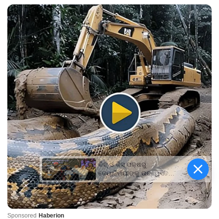
କିଟ୍‍ ଓ କିସ୍‍ ପକ୍ଷରୁ
ଜ୍ୟୋତିର୍ମୟୀଙ୍କୁ ଉଚ୍ଛ୍ୱସିତ
ସମ୍ବର୍ଦ୍ଧନା; ୫ଲକ୍ଷ ଟଙ୍କାର
ପ୍ରୋତ୍ସାହନ ରାଶି ପ୍ରଦାନ