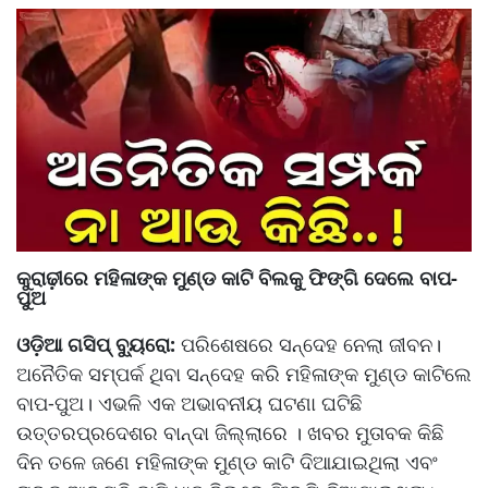
କୁରାଢ଼ୀରେ ମହିଳାଙ୍କ ମୁଣ୍ଡ କାଟି ବିଲକୁ ଫିଙ୍ଗି ଦେଲେ ବାପ-
ପୁଅ
ଓଡ଼ିଆ ଗସିପ୍ ବ୍ୟୁରୋ:
ପରିଶେଷରେ ସନ୍ଦେହ ନେଲା ଜୀବନ।
ଅନୈତିକ ସମ୍ପର୍କ ଥିବା ସନ୍ଦେହ କରି ମହିଳାଙ୍କ ମୁଣ୍ଡ କାଟିଲେ
ବାପ-ପୁଅ। ଏଭଳି ଏକ ଅଭାବନୀୟ ଘଟଣା ଘଟିଛି
ଉତ୍ତରପ୍ରଦେଶର ବାନ୍ଦା ଜିଲ୍ଲାରେ । ଖବର ମୁତାବକ କିଛି
ଦିନ ତଳେ ଜଣେ ମହିଳାଙ୍କ ମୁଣ୍ଡ କାଟି ଦିଆଯାଇଥିଲା ଏବଂ