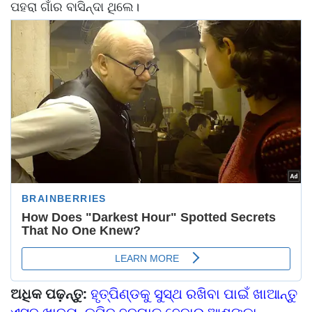
ପହରା ଗାଁର ବାସିନ୍ଦା ଥିଲେ।
ଅଧିକ ପଢ଼ନ୍ତୁ:
ହୃତ୍‌ପିଣ୍ଡକୁ ସୁସ୍ଥ ରଖିବା ପାଇଁ ଖାଆନ୍ତୁ