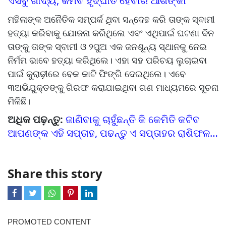
ଏସବୁ ଖାଦ୍ୟ, କମିବ ହୃଦ୍‌ଘାତ ହେବାର ଆଶଙ୍କା
ମହିଳାଙ୍କ ଅନୈତିକ ସମ୍ପର୍କ ଥିବା ସନ୍ଦେହ କରି ତାଙ୍କ ସ୍ବାମୀ
ହତ୍ୟା କରିବାକୁ ଯୋଜନା କରିଥିଲେ ଏବଂ ଏଥିପାଇଁ ଘଟଣା ଦିନ
ତାଙ୍କୁ ତାଙ୍କ ସ୍ବାମୀ ଓ ୨ପୁଅ ଏକ ଜନଶୂନ୍ୟ ସ୍ଥାନକୁ ନେଇ
ନିର୍ମମ ଭା‌ବେ ହତ୍ୟା କରିଥିଲେ। ଏହା ସହ ପରିଚୟ ଲୁଚାଇବା
ପାଇଁ କୁରାଢ଼ୀରେ ବେକ କାଟି ଫିଙ୍ଗି ଦେଇଥିଲେ। ଏବେ
୩ଅଭିଯୁକ୍ତଙ୍କୁ ଗିରଫ କରାଯାଇଥିବା ଗଣ ମାଧ୍ୟମରେ ସୂଚନା
ମିଳିଛି।
ଅଧିକ ପଢ଼ନ୍ତୁ:
ଜାଣିବାକୁ ଚାହୁଁଛନ୍ତି କି କେମିତି କଟିବ
ଆପଣଙ୍କ ଏହି ସପ୍ତାହ, ପଢନ୍ତୁ ଏ ସପ୍ତାହର ରାଶିଫଳ…
Share this story