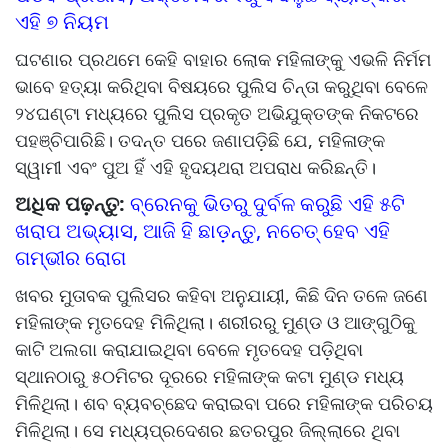
ଏହି ୭ ନିୟମ
ଘଟଣାର ପ୍ରଥମେ କେହି ବାହାର ଲୋକ ମହିଳାଙ୍କୁ ଏଭଳି ନିର୍ମମ
ଭାବେ ହତ୍ୟା କରିଥିବା ବିଷୟରେ ପୁଲିସ ଚିନ୍ତା କରୁଥିବା ବେଳେ
୨୪ଘଣ୍ଟା ମଧ୍ୟରେ ପୁଲିସ ପ୍ରକୃତ ଅଭିଯୁକ୍ତଙ୍କ ନିକଟରେ
ପହଞ୍ଚିପାରିଛି। ତଦନ୍ତ ପରେ ଜଣାପଡ଼ିଛି ଯେ, ମହିଳାଙ୍କ
ସ୍ୱାମୀ ଏବଂ ପୁଅ ହିଁ ଏହି ହୃଦୟଥରା ଅପରାଧ କରିଛନ୍ତି।
ଅଧିକ ପଢ଼ନ୍ତୁ:
ବ୍ରେନକୁ ଭିତରୁ ଦୁର୍ବଳ କରୁଛି ଏହି ୫ଟି
ଖରାପ ଅଭ୍ୟାସ, ଆଜି ହି ଛାଡ଼ନ୍ତୁ, ନଚେତ୍ ହେବ ଏହି
ଗମ୍ଭୀର ରୋଗ
ଖବର ମୁତାବକ ପୁଲିସର କହିବା ଅନୁଯାୟୀ, କିଛି ଦିନ ତଳେ ଜଣେ
ମହିଳାଙ୍କ ମୃତଦେହ ମିଳିଥିଲା। ଶରୀରରୁ ମୁଣ୍ଡ ଓ ଆଙ୍ଗୁଠିକୁ
କାଟି ଅଲଗା କରାଯାଇଥିବା ବେଳେ ମୃତଦେହ ପଡ଼ିଥିବା
ସ୍ଥାନଠାରୁ ୫୦ମିଟର ଦୂରରେ ମହିଳାଙ୍କ କଟା ମୁଣ୍ଡ ମଧ୍ୟ
ମିଳିଥିଲା। ଶବ ବ୍ୟବଚ୍ଛେଦ କରାଇବା ପରେ ମହିଳାଙ୍କ ପରିଚୟ
ମିଳିଥିଲା। ସେ ମଧ୍ୟପ୍ରଦେଶର ଛତରପୁର ଜିଲ୍ଲାରେ ଥିବା