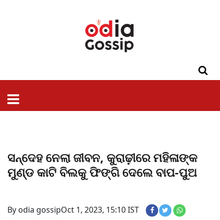
ଓଡିଶା
ଦେଶ-
ପଲିଟିକ୍ସ
ପ୍ରଶାସନ
ସ୍ୱାସ୍ଥ୍ୟ
ଗସିପ
ମନୋରଞ୍ଜନ
କ୍ରାଇମ
ଲାଇଫ
ସମସ୍ୟା
ଟେକ୍ନୋଲୋଜି
ଶିକ୍ଷା
ବିଜ୍ଞାନ
ଖେଳ
ବିଦେଶ
ସ୍ପେଶାଲ
ଷ୍ଟାଇଲ
ସନ୍ଦେହ ନେଲା ଜୀବନ, କୁରାଢ଼ୀରେ ମହିଳାଙ୍କ
ମୁଣ୍ଡ କାଟି ବିଲକୁ ଫିଙ୍ଗି ଦେଲେ ବାପ-ପୁଅ
By odia gossip
Oct 1, 2023, 15:10 IST