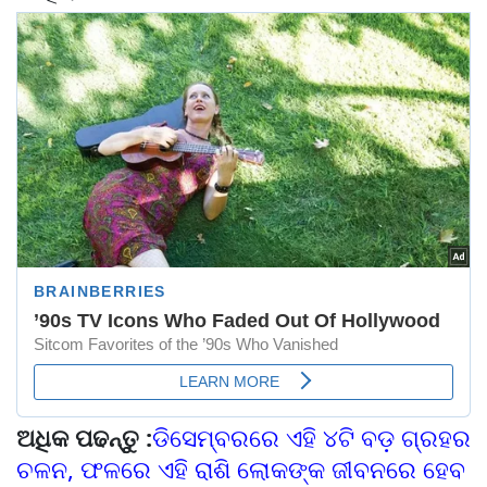
ଅଧିକ ପଢନ୍ତୁ :
ଡିସେମ୍ବରରେ ଏହି ୪ଟି ବଡ଼ ଗ୍ରହର
ଚଳନ, ଫଳରେ ଏହି ରାଶି ଲୋକଙ୍କ ଜୀବନରେ ହେବ