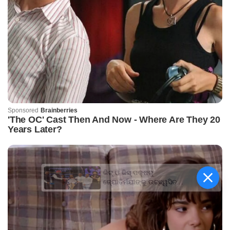
କିଟ୍‍ ଓ କିସ୍‍ ପକ୍ଷରୁ
ଜ୍ୟୋତିର୍ମୟୀଙ୍କୁ ଉଚ୍ଛ୍ୱସିତ
ସମ୍ବର୍ଦ୍ଧନା; ୫ଲକ୍ଷ ଟଙ୍କାର
ପ୍ରୋତ୍ସାହନ ରାଶି ପ୍ରଦାନ