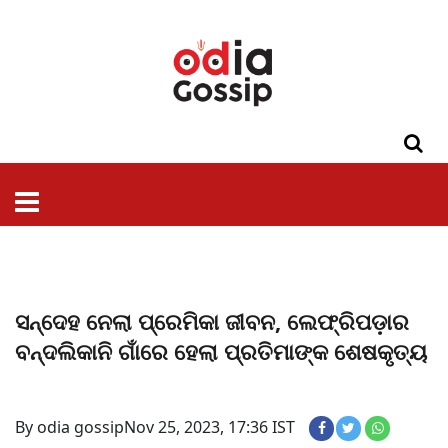
ଓଡିଶା
ଦେଶ-
ପଲିଟିକ୍ସ
ପ୍ରଶାସନ
ସ୍ୱାସ୍ଥ୍ୟ
ଗସିପ
ମନୋରଞ୍ଜନ
କ୍ରାଇମ
ଲାଇଫ
ସମସ୍ୟା
ଟେକ୍ନୋଲୋଜି
ଶିକ୍ଷା
ବିଜ୍ଞାନ
ଖେଳ
ବିଦେଶ
ସ୍ପେଶାଲ
ଷ୍ଟାଇଲ
ସନ୍ଦେହ ନେଲା ପ୍ରେମିକା ଜୀବନ, ଲେଫ୍ରିପଡ଼ାର
ବନ୍ଦଲିକାନି ଗାଁରେ ହେଲା ପ୍ରତିମାଙ୍କ ଶେଷକୃତ୍ୟ
By odia gossip
Nov 25, 2023, 17:36 IST