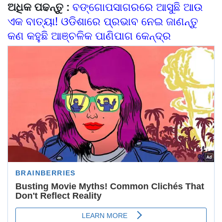
ଅଧିକ ପଢନ୍ତୁ :
ବଙ୍ଗୋପସାଗରରେ ଆସୁଛି ଆଉ
ଏକ ବାତ୍ୟା! ଓଡିଶାରେ ପ୍ରଭାବ ନେଇ ଜାଣନ୍ତୁ
କଣ କହୁଛି ଆଞ୍ଚଳିକ ପାଣିପାଗ କେନ୍ଦ୍ର