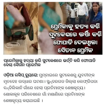
ପ୍ରେମିକାକୁ ହତ୍ୟା କରି ସୁଟକେଶରେ ଭର୍ତ୍ତି କରି ଫୋପାଡି
ଦେଲା ସୈତାନ ପ୍ରେମିକ
ଓଡ଼ିଆ ଗସିପ୍ ବ୍ୟୁରୋ:
ମୁମ୍ବାଇରେ ସୁଟକେଶରୁ ଯୁବତୀଙ୍କ
ମୃତଦେହ ଉଦ୍ଧାର ଘଟଣା। ସୁନ୍ଦରଗଡ ଜିଲ୍ଲା ଲେଫ୍ରିପଡା
ବନ୍ଦିଲିକାନି ଗାଁରେ ହେଲା ପ୍ରତିମାଙ୍କ ଶେଷକୃତ୍ୟ।
ଶୋକାକୂଳ ପରିବେଶରେ ଗାଁ ମଶାଣିରେ ପ୍ରତିମାଙ୍କ
ଶେଷକୃତ୍ୟ କରାଯାଇଛି ।