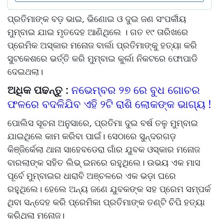
ପ୍ରତିମାଙ୍କ ବଡ଼ ଭାଇ, ଭିଣୋଇ ଓ ଦୁଇ ଜଣ ସଂପର୍କୀୟ
ମୁମ୍ବାଇ ଯାଇ ମୃତଦେହ ଆଣିଥିଲେ । ଗତ ୧୯ ତାରିଖରେ
ପ୍ରେମିକ ଅସ୍କାର ମନୋଜ ବାର୍ଲା ପ୍ରତିମାଙ୍କୁ ହତ୍ୟା କରି
ସୁଟକେଶରେ ଭର୍ତ୍ତି କରି ମୁମ୍ବାଇ କୁର୍ଲା ନିକଟରେ ଫୋପାଡି
ଦେଇଥଲା।
ଅଧିକ ପଢନ୍ତୁ :
ନଭେମ୍ବର ୨୭ ରେ ବୁଧ ଗୋଚର
ଫଳରେ ବଦଳିଯିବ ଏହି ୨ଟି ରାଶି ଲୋକଙ୍କ ଭାଗ୍ୟ !
ପୋଲିସ ସୂଚନା ଅନୁସାରେ, ପ୍ରତିମା ଦୁଇ ବର୍ଷ ତଳୁ ମୁମ୍ବାଇ
ଯାଇଥିଲେ କାମ କରିବା ପାଇଁ। ସେଠାରେ ସୁନ୍ଦରଗଡ଼
କିଞ୍ଜିର୍କେଲା ଥାନା ସାହେବଡେରା ଗାଁର ଯୁବକ ଓସ୍କାର ମନୋଜ
ବାରଲାଙ୍କ ସହିତ ଲିଭ୍ ଇନରେ ରହୁଥିଲେ। ଉଭୟ ଏକ ମାସ
ପୂର୍ବେ ମୁମ୍ବାଇର ଧାରାବି ଅଞ୍ଚଳରେ ଏକ ଭଡ଼ା ଘରେ
ରହୁଥିଲେ। ହେଲେ ଅନ୍ୟ ଜଣେ ଯୁବକଙ୍କ ସହ ପ୍ରେମ ସମ୍ପର୍କ
ଥିବା ସନ୍ଦେହ କରି ପ୍ରେମିକା ପ୍ରତିମାଙ୍କ ତଣ୍ଟି ଚିପି ହତ୍ୟା
କରିଥିଲା ମନୋଜ।