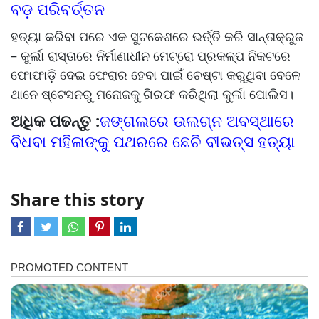
ବଡ଼ ପରିବର୍ତ୍ତନ
ହତ୍ୟା କରିବା ପରେ ଏକ ସୁଟକେଶରେ ଭର୍ତ୍ତି କରି ସାନ୍ତାକ୍ରୁଜ
– କୁର୍ଲା ରାସ୍ତାରେ ନିର୍ମାଣାଧୀନ ମେଟ୍ରୋ ପ୍ରକଳ୍ପ ନିକଟରେ
ଫୋଫାଡ଼ି ଦେଇ ଫେରାର ହେବା ପାଇଁ ଚେଷ୍ଟା କରୁଥିବା ବେଳେ
ଥାନେ ଷ୍ଟେସନରୁ ମନୋଜକୁ ଗିରଫ କରିଥିଲା କୁର୍ଲା ପୋଲିସ।
ଅଧିକ ପଢନ୍ତୁ :
ଜଙ୍ଗଲରେ ଉଲଗ୍ନ ଅବସ୍ଥାରେ
ବିଧବା ମହିଳାଙ୍କୁ ପଥରରେ ଛେଚି ବୀଭତ୍ସ ହତ୍ୟା
Share this story