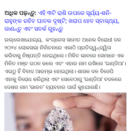
ଅଧିକ ପଢ଼ନ୍ତୁ:
ଏହି ୩ଟି ରାଶି ଉପରେ ସୂର୍ଯ୍ୟ-ଶନି-
ରାହୁଙ୍କ ରହିବ ଘାତକ ଦୃଷ୍ଟି; ଖରାପ ହେବ ସ୍ବାସ୍ଥ୍ୟ,
ଜାଣନ୍ତୁ ଏବଂ ସତର୍କ ରୁହନ୍ତୁ
ଉଲ୍ଲେଖଯୋଗ୍ୟ, କଂଗ୍ରେସ ସମେତ ଅନେକ ବିରୋଧୀ ଦଳ
୨୦୨୪ ଲୋକସଭା ନିର୍ବାଚନରେ ​​ଏକାଠି ପ୍ରତିଦ୍ୱନ୍ଦ୍ୱିତା
କରିବାକୁ ନିଷ୍ପତ୍ତି ନେଇଥିଲେ। ମିଳିତ ଭାବରେ ସେମାନେ ଏକ
ମିଳିତ ମଞ୍ଚ ଗଠନ କଲେ ଏବଂ ଏହାର ନାମ ରଖିଲେ ‘ଇଣ୍ଡିଆ’।
ଏଇଠୁ ହିଁ ବିବାଦ ଆରମ୍ଭ ହୋଇଥିଲା। ଶାସକ ଦଳ ବିଜେପି
ଏହାକୁ ବିରୋଧ କରିଥିଲା ​​ଏବଂ ସେବେଠାରୁ ‘ଇଣ୍ଡିଆ’ ବଦଳରେ
ଦେଶର ନାମ ‘ଭାରତ’ ବ୍ୟବହାର ପାଇଁ କୁହଯାଉଛି।