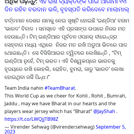
ଅଧିକ ପଢ଼ନ୍ତୁ:
ଏହି ରାଶି ବ୍ୟକ୍ତିଙ୍କ ପାଇଁ ଆଗାମୀ ୧୧୮
ଦିନ ରହିବ ବରଦାନ ଭଳି, ବୃହସ୍ପତି କରିଦେବେ ମାଲାମାଲ୍
ବର୍ତ୍ତମାନ ଦେଶର ନାମକୁ ନେଇ ସୃଷ୍ଟି ହୋଇଛି ‘ଇଣ୍ଡିଆ’ ବନାମ
‘ଭାରତ’ ବିବାଦ । ସମସ୍ତେ ଏହି ପ୍ରସଙ୍ଗ ଉପରେ ନିଜର ମତ
ଦେଉଛନ୍ତି। ଟିମ୍ ଇଣ୍ଡିଆର ପୂର୍ବତନ ଓପନର୍ ବୀରେନ୍ଦ୍ର
ସେହ୍ବାଗ ମଧ୍ୟ ଏଥିରେ ନିଜର ମତ ରଖି ଅଡୁଆ ଭିତରେ ପାଦ
ଥୋଇଛନ୍ତି। ସେ ବିସିସିଆଇର ଟ୍ୱିଟରେ ଲେଖିଛନ୍ତି , ‘‘ଟିମ୍
ଇଣ୍ଡିଆ ନୁହେଁ, ଟିମ୍ ଭରତ। ଏହି ବିଶ୍ୱକପ୍‌ରେ ଭାରତକୁ
ହୃଦୟ‌ରେ ରଖି କୋହଲି, ରୋହିତ, ବୁମରା, ଜାଡୁ ‘ଭାରତ’ ଲେଖା
ହୋଇଥିବା ଜର୍ସି ପିନ୍ଧ।’’
Team India nahin
#TeamBharat
.
This World Cup as we cheer for Kohli , Rohit , Bumrah,
Jaddu , may we have Bharat in our hearts and the
players wear jersey which has “Bharat”
@JayShah
.
https://t.co/LWQjjTB98Z
— Virender Sehwag (@virendersehwag)
September 5,
2023