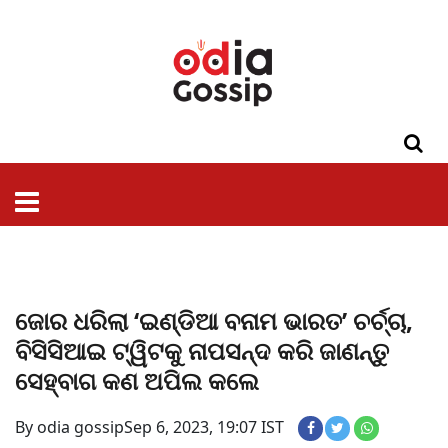
ଓଡିଶା
ଦେଶ-
ପଲିଟିକ୍ସ
ପ୍ରଶାସନ
ସ୍ୱାସ୍ଥ୍ୟ
ଗସିପ
ମନୋରଞ୍ଜନ
କ୍ରାଇମ
ଲାଇଫ
ସମସ୍ୟା
ଟେକ୍ନୋଲୋଜି
ଶିକ୍ଷା
ବିଜ୍ଞାନ
ଖେଳ
ବିଦେଶ
ସ୍ପେଶାଲ
ଷ୍ଟାଇଲ
ଜୋର ଧରିଲା ‘ଇଣ୍ଡିଆ ବନାମ ଭାରତ’ ଚର୍ଚ୍ଚା,
ବିସିସିଆଇ ଟ୍ୱିଟକୁ ନାପସନ୍ଦ କରି ଜାଣନ୍ତୁ
ସେହ୍ବାଗ କଣ ଅପିଲ କଲେ
By odia gossip
Sep 6, 2023, 19:07 IST