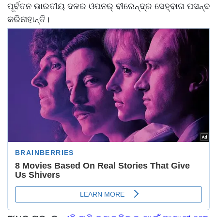
ପୂର୍ବତନ ଭାରତୀୟ ଦଳର ଓପନର୍ ବୀରେନ୍ଦ୍ର ସେହ୍ବାଗ ପସନ୍ଦ
କରିନାହାନ୍ତି।