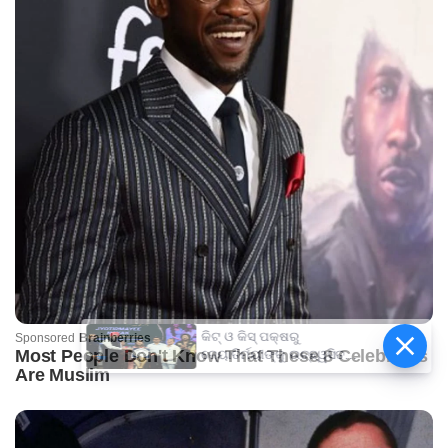
କିଟ୍‍ ଓ କିସ୍‍ ପକ୍ଷରୁ
ଜ୍ୟୋତିର୍ମୟୀଙ୍କୁ ଉଚ୍ଛ୍ୱସିତ
ସମ୍ବର୍ଦ୍ଧନା; ୫ଲକ୍ଷ ଟଙ୍କାର
ପ୍ରୋତ୍ସାହନ ରାଶି ପ୍ରଦାନ